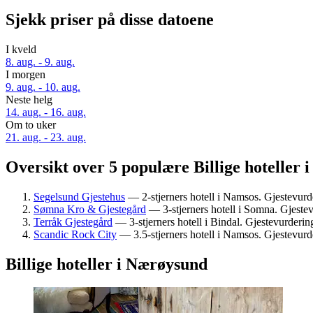
Sjekk priser på disse datoene
I kveld
8. aug. - 9. aug.
I morgen
9. aug. - 10. aug.
Neste helg
14. aug. - 16. aug.
Om to uker
21. aug. - 23. aug.
Oversikt over 5 populære Billige hoteller
Segelsund Gjestehus
— 2-stjerners hotell i Namsos. Gjestevurde
Sømna Kro & Gjestegård
— 3-stjerners hotell i Somna. Gjeste
Terråk Gjestegård
— 3-stjerners hotell i Bindal. Gjestevurdering
Scandic Rock City
— 3.5-stjerners hotell i Namsos. Gjestevurde
Billige hoteller i Nærøysund