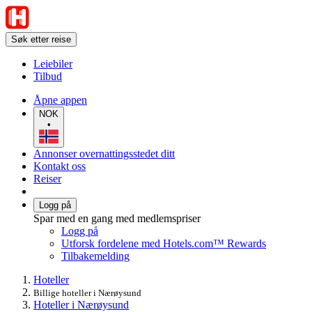
Søk etter reise
Leiebiler
Tilbud
Åpne appen
NOK
•
Annonser overnattingsstedet ditt
Kontakt oss
Reiser
Logg på
Spar med en gang med medlemspriser
Logg på
Utforsk fordelene med Hotels.com™ Rewards
Tilbakemelding
Hoteller
Billige hoteller i Nærøysund
Hoteller i Nærøysund