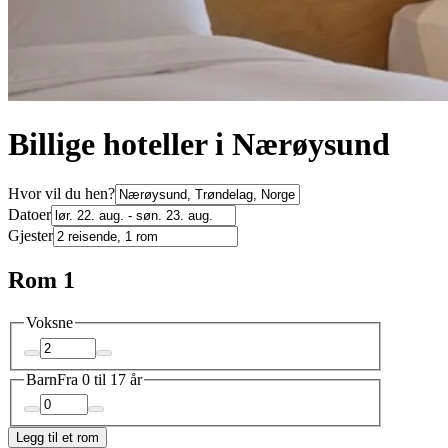
Billige hoteller i Nærøysund
Hvor vil du hen?
Datoer
Gjester
Rom 1
Voksne
Barn
Fra 0 til 17 år
Legg til et rom