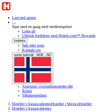
Last ned appen
Spar med en gang med medlemspriser
Logg på
Utforsk fordelene med Hotels.com™ Rewards
Innboks
Søk etter reise
Kontakt oss
norsk bokmål · NOK · NO
Annonser overnattingsstedet ditt
Reiser
Tilbakemelding
Hoteller i Aguascalientes
Hoteller i Mexico
Hoteller
Hoteller i Aguascalientes