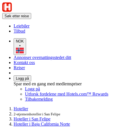
Søk etter reise
Leiebiler
Tilbud
NOK
•
Annonser overnattingsstedet ditt
Kontakt oss
Reiser
Logg på
Spar med en gang med medlemspriser
Logg på
Utforsk fordelene med Hotels.com™ Rewards
Tilbakemelding
Hoteller
2-stjernershoteller i San Felipe
Hoteller i San Felipe
Hoteller i Baja California Norte