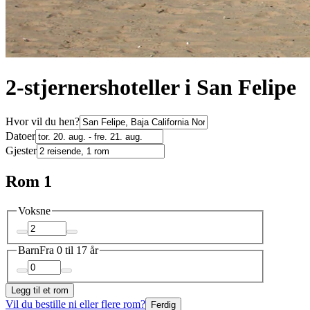
2-stjernershoteller i San Felipe
Hvor vil du hen?
Datoer
Gjester
Rom 1
Voksne
Barn
Fra 0 til 17 år
Legg til et rom
Vil du bestille ni eller flere rom?
Ferdig