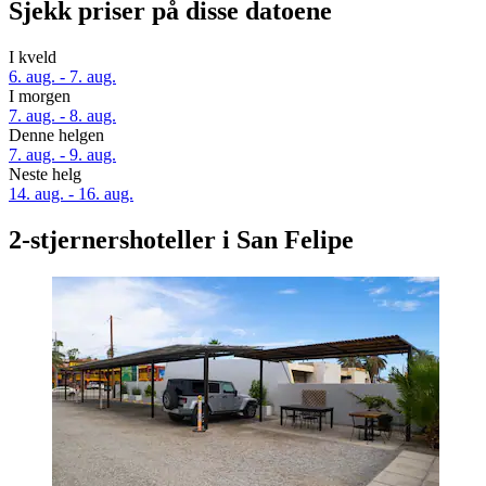
Sjekk priser på disse datoene
I kveld
6. aug. - 7. aug.
I morgen
7. aug. - 8. aug.
Denne helgen
7. aug. - 9. aug.
Neste helg
14. aug. - 16. aug.
2-stjernershoteller i San Felipe