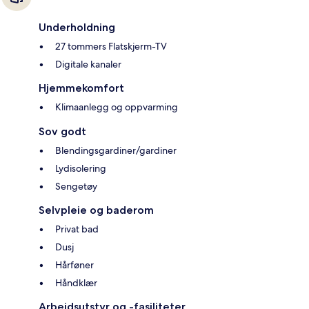
Underholdning
27 tommers Flatskjerm-TV
Digitale kanaler
Hjemmekomfort
Klimaanlegg og oppvarming
Sov godt
Blendingsgardiner/gardiner
Lydisolering
Sengetøy
Selvpleie og baderom
Privat bad
Dusj
Hårføner
Håndklær
Arbeidsutstyr og -fasiliteter