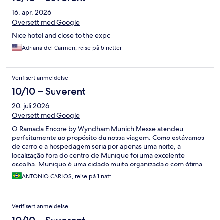
16. apr. 2026
Oversett med Google
Nice hotel and close to the expo
Adriana del Carmen, reise på 5 netter
Verifisert anmeldelse
10/10 – Suverent
20. juli 2026
Oversett med Google
O Ramada Encore by Wyndham Munich Messe atendeu
perfeitamente ao propósito da nossa viagem. Como estávamos
de carro e a hospedagem seria por apenas uma noite, a
localização fora do centro de Munique foi uma excelente
escolha. Munique é uma cidade muito organizada e com ótima
oferta de estacionamentos, o que facilita bastante a locomoção
ANTONIO CARLOS, reise på 1 natt
de carro. O hotel segue o padrão de qualidade esperado da
rede: quartos confortáveis, ambiente moderno e tudo
funcionando muito bem. O grande destaque foi o café da
Verifisert anmeldelse
manhã, excelente, com grande variedade e produtos de
qualidade, ideal para começar bem o dia antes de seguir