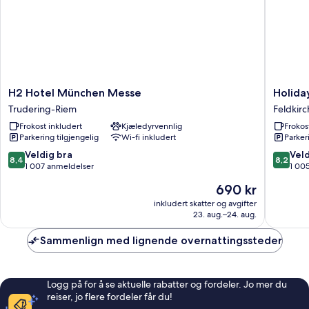
H2
Holiday
H2 Hotel München Messe
Holida
Hotel
Inn
Trudering-Riem
Feldkir
München
Express
Frokost inkludert
Kjæledyrvennlig
Frokos
Messe
Münche
Parkering tilgjengelig
Wi-fi inkludert
Parker
Trudering-
Messe
Riem
by
8.4
8.2
Veldig bra
Veld
8,4
8,2
IHG
av
av
1 007 anmeldelser
1 00
Feldkir
10,
10,
Prisen
690 kr
Veldig
Veldig
er
bra,
bra,
inkludert skatter og avgifter
690 kr
23. aug.–24. aug.
1 007
1 005
anmeldelser
anmelde
Sammenlign med lignende overnattingssteder
Logg på for å se aktuelle rabatter og fordeler. Jo mer du
reiser, jo flere fordeler får du!