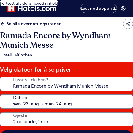
Fortsett til sidens hovedinnhold
Last ned appen
Se alle overnattingssteder
Ramada Encore by Wyndham
Munich Messe
Hotell i München
Velg datoer for å se priser
Hvor vil du hen?
Datoer
Gjester