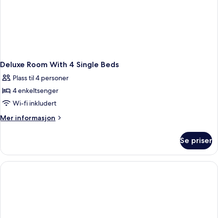
Deluxe Room With 4 Single Beds
Plass til 4 personer
4 enkeltsenger
Wi-fi inkludert
Mer
Mer informasjon
informasjon
om
Se priser
Deluxe
Room
With
4
Single
Beds