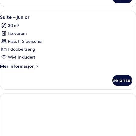
–
deluxe,
Åpne
Suite – junior | Skrivebord, skrivebor
9
1
Suite – junior
alle
enkeltseng
30 m²
bildene
1 soverom
av
Suite
Plass til 2 personer
–
1 dobbeltseng
junior
Wi-fi inkludert
Mer
Mer informasjon
informasjon
om
Se priser
Suite
–
junior