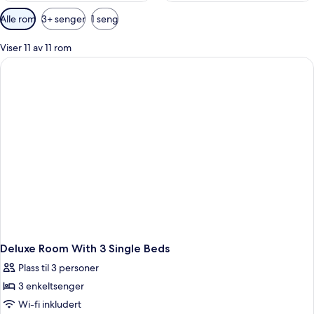
Tilgjengelige
Alle rom
3+ senger
1 seng
filtre
for
Viser 11 av 11 rom
rom
Deluxe Room With 3 Single Beds
Plass til 3 personer
3 enkeltsenger
Wi-fi inkludert