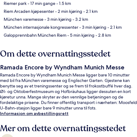
Riemer park
- 17 min gange
- 1.5 km
Riem Arcaden kjøpesenter
- 2 min kjøring
- 2.1 km
München varemesse
- 3 min kjøring
- 3.2 km
München internasjonale kongressenter
- 3 min kjøring
- 2.1 km
Galopprennbahn München Riem
- 5 min kjøring
- 2.8 km
Om dette overnattingsstedet
Ramada Encore by Wyndham Munich Messe
Ramada Encore by Wyndham Munich Messe ligger bare 10 minutter
med bil fra München varemesse og Englischer Garten. Gjestene kan
benytte seg av et treningssenter og se frem til frokostbuffé hver dag.
Øl- og Oktoberfestmuseum og Hofbräuhaus ligger dessuten en kort
kjøretur unna. Mange skryter av den vennlige betjeningen og de
fordelaktige prisene. Du finner offentlig transport i nærheten: Moosfeld
U-Bahn-stasjon ligger bare 9 minutter unna til fots.
Informasjon om avbestillingsrett
Mer om dette overnattingsstedet