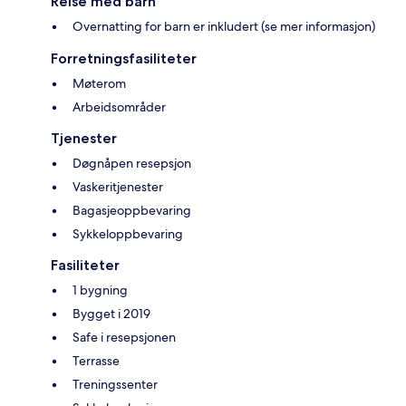
Reise med barn
Overnatting for barn er inkludert (se mer informasjon)
Forretningsfasiliteter
Møterom
Arbeidsområder
Tjenester
Døgnåpen resepsjon
Vaskeritjenester
Bagasjeoppbevaring
Sykkeloppbevaring
Fasiliteter
1 bygning
Bygget i 2019
Safe i resepsjonen
Terrasse
Treningssenter