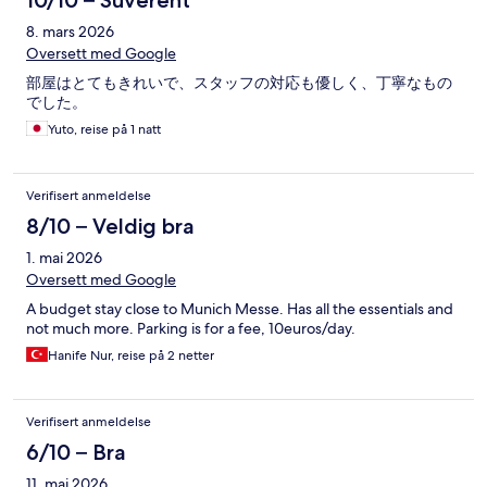
10/10 – Suverent
viagem. Vale apenas observar que não há comércio,
8. mars 2026
restaurantes ou atrações nas proximidades. Por isso, é uma
hospedagem mais indicada para quem está de carro ou tem
Oversett med Google
como objetivo apenas descansar e seguir viagem no dia
部屋はとてもきれいで、スタッフの対応も優しく、丁寧なもの
seguinte. Pela praticidade, conforto e excelente café da manhã,
でした。
foi uma ótima escolha para nossa passagem por Munique.
Yuto, reise på 1 natt
Verifisert anmeldelse
8/10 – Veldig bra
1. mai 2026
Oversett med Google
A budget stay close to Munich Messe. Has all the essentials and
not much more. Parking is for a fee, 10euros/day.
Hanife Nur, reise på 2 netter
Verifisert anmeldelse
6/10 – Bra
11. mai 2026