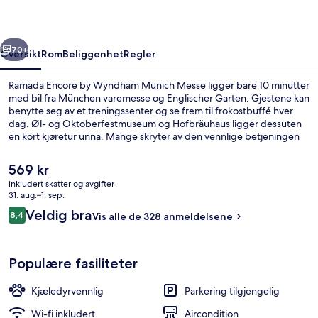
Munich
Messe
rige
Neste
70+
Oversikt
Rom
Beliggenhet
Regler
Ramada Encore by Wyndham Munich Messe ligger bare 10 minutter
med bil fra München varemesse og Englischer Garten. Gjestene kan
benytte seg av et treningssenter og se frem til frokostbuffé hver
dag. Øl- og Oktoberfestmuseum og Hofbräuhaus ligger dessuten
en kort kjøretur unna. Mange skryter av den vennlige betjeningen
og de fordelaktige prisene. Du finner offentlig transport i
nærheten: Moosfeld U-Bahn-stasjon ligger bare 9 minutter unna til
Den
569 kr
fots.
nåværende
inkludert skatter og avgifter
prisen
31. aug.–1. sep.
Spiseområde
er
Anmeldelser
Veldig bra
8,4
Vis alle de 328 anmeldelsene
569 kr
8,4 av 10 –
Populære fasiliteter
Kjæledyrvennlig
Parkering tilgjengelig
Wi-fi inkludert
Aircondition