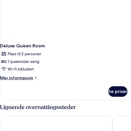
Deluxe Queen Room
Plass til 2 personer
1 queensize-seng
Wi-fi inkludert
Mer
Mer informasjon
informasjon
om
Se priser
Deluxe
Queen
Room
Lignende overnattingssteder
H2 Hotel München Messe
Holiday 