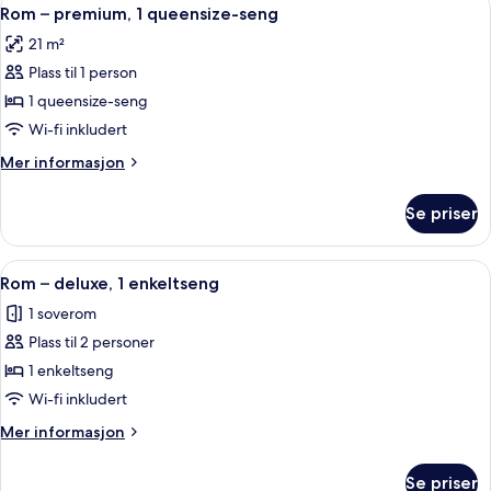
Åpne
12
flere
Rom – premium, 1 queensize-seng
alle
senger
21 m²
bildene
Plass til 1 person
av
Rom
1 queensize-seng
–
Wi-fi inkludert
premium,
Mer
Mer informasjon
1
informasjon
queensize-
om
Se priser
Rom
seng
–
premium,
Åpne
Skrivebord, skrivebord for bærbar PC,
8
1
Rom – deluxe, 1 enkeltseng
alle
queensize-
1 soverom
seng
bildene
Plass til 2 personer
av
Rom
1 enkeltseng
–
Wi-fi inkludert
deluxe,
Mer
Mer informasjon
1
informasjon
enkeltseng
om
Se priser
Rom