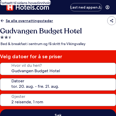
Fortsett til sidens hovedinnhold
Last ned appen
Se alle overnattingssteder
Gudvangen Budget Hotel
Overnattingssted
med
Bed & breakfast i sentrum og få skritt fra Vikingvalley
2.5
stjerner
Velg datoer for å se priser
Hvor vil du hen?
Datoer
Gjester
Søk