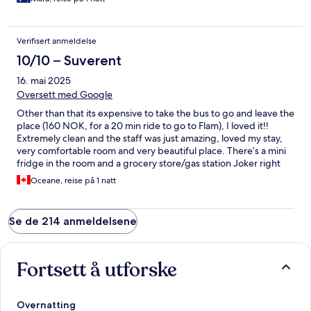
Verifisert anmeldelse
10/10 – Suverent
16. mai 2025
Oversett med Google
Other than that its expensive to take the bus to go and leave the
place (160 NOK, for a 20 min ride to go to Flam), I loved it!!
Extremely clean and the staff was just amazing, loved my stay,
very comfortable room and very beautiful place. There’s a mini
fridge in the room and a grocery store/gas station Joker right
across the river, a few steps away.
Oceane, reise på 1 natt
Se de 214 anmeldelsene
Fortsett å utforske
Overnatting