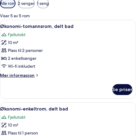
Tilgjengelige
Alle rom
2 senger
1 seng
filtre
for
Viser 5 av 5 rom
rom
Åpne
Wi-fi (inkludert) og sengetøy
4
Økonomi-tomannsrom, delt bad
alle
Fjellutsikt
bildene
10 m²
av
Økonomi-
Plass til 2 personer
tomannsrom,
2 enkeltsenger
delt
Wi-fi inkludert
bad
Mer
Mer informasjon
informasjon
om
Se priser
Økonomi-
tomannsrom,
delt
Åpne
Wi-fi (inkludert) og sengetøy
4
bad
Økonomi-enkeltrom, delt bad
alle
Fjellutsikt
bildene
10 m²
av
Økonomi-
Plass til 1 person