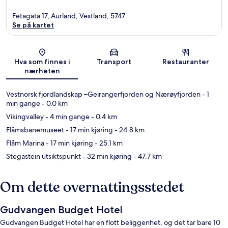
Fetagata 17, Aurland, Vestland, 5747
Se på kartet
Kart
Hva som finnes i
Transport
Restauranter
nærheten
Vestnorsk fjordlandskap –Geirangerfjorden og Nærøyfjorden
- 1
min gange
- 0.0 km
Vikingvalley
- 4 min gange
- 0.4 km
Flåmsbanemuseet
- 17 min kjøring
- 24.8 km
Flåm Marina
- 17 min kjøring
- 25.1 km
Stegastein utsiktspunkt
- 32 min kjøring
- 47.7 km
Om dette overnattingsstedet
Gudvangen Budget Hotel
Gudvangen Budget Hotel har en flott beliggenhet, og det tar bare 10