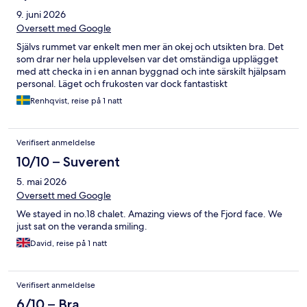
9. juni 2026
Oversett med Google
Självs rummet var enkelt men mer än okej och utsikten bra. Det
som drar ner hela upplevelsen var det omständiga upplägget
med att checka in i en annan byggnad och inte särskilt hjälpsam
personal. Läget och frukosten var dock fantastiskt
Renhqvist, reise på 1 natt
Verifisert anmeldelse
10/10 – Suverent
5. mai 2026
Oversett med Google
We stayed in no.18 chalet. Amazing views of the Fjord face. We
just sat on the veranda smiling.
David, reise på 1 natt
Verifisert anmeldelse
6/10 – Bra