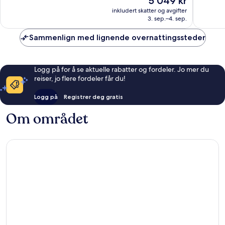
5 049 kr
Veldig
Veldig
er
bra,
bra,
inkludert skatter og avgifter
5 049 kr
3. sep.–4. sep.
794
1 006
anmeldelser
anmelde
Sammenlign med lignende overnattingssteder
Logg på for å se aktuelle rabatter og fordeler. Jo mer du
reiser, jo flere fordeler får du!
Logg på
Registrer deg gratis
Om området