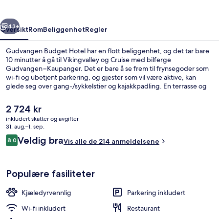
rige
Neste
43+
Oversikt
Rom
Beliggenhet
Regler
Gudvangen Budget Hotel har en flott beliggenhet, og det tar bare
10 minutter å gå til Vikingvalley og Cruise med bilferge
Gudvangen−Kaupanger. Det er bare å se frem til frynsegoder som
wi-fi og ubetjent parkering, og gjester som vil være aktive, kan
glede seg over gang-/sykkelstier og kajakkpadling. En terrasse og
en hage er noen andre høydepunkter her.
Den
2 724 kr
nåværende
inkludert skatter og avgifter
prisen
31. aug.–1. sep.
Havn
er
Anmeldelser
Veldig bra
8,0
Vis alle de 214 anmeldelsene
2 724 kr
8,0 av 10 –
Populære fasiliteter
Kjæledyrvennlig
Parkering inkludert
Wi-fi inkludert
Restaurant