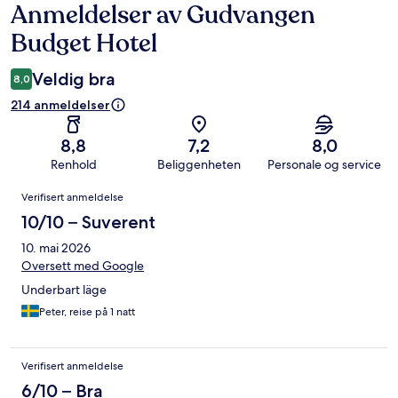
Anmeldelser av Gudvangen
Anmeldelser
Budget Hotel
Veldig bra
8,0
214 anmeldelser
8,8
7,2
8,0
Renhold
Beliggenheten
Personale og service
Anmeldelser
Verifisert anmeldelse
10/10 – Suverent
10. mai 2026
Oversett med Google
Underbart läge
Peter, reise på 1 natt
Verifisert anmeldelse
6/10 – Bra