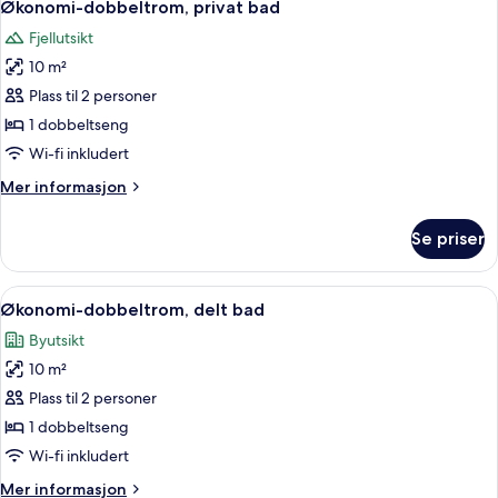
6
bad
Økonomi-dobbeltrom, privat bad
alle
Fjellutsikt
bildene
10 m²
av
Økonomi-
Plass til 2 personer
dobbeltrom,
1 dobbeltseng
privat
Wi-fi inkludert
bad
Mer
Mer informasjon
informasjon
om
Se priser
Økonomi-
dobbeltrom,
privat
Åpne
Wi-fi (inkludert) og sengetøy
4
bad
Økonomi-dobbeltrom, delt bad
alle
Byutsikt
bildene
10 m²
av
Økonomi-
Plass til 2 personer
dobbeltrom,
1 dobbeltseng
delt
Wi-fi inkludert
bad
Mer
Mer informasjon