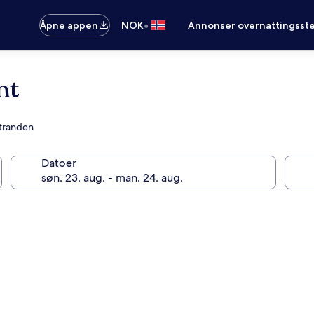
•
Åpne appen
NOK
Annonser overnattingsste
nt
stranden
Datoer