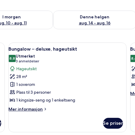
elighet for i morgen, aug. 10 - aug. 11
Sjekk tilgjengelighet for denne helgen
I morgen
Denne helgen
g. 10 - aug. 11
aug. 14 - aug. 16
mmet og individuelt dekorert
Åpne
1 soverom, minibar, safe på rommet og
Å
9
Bungalow – deluxe, hageutsikt
Bu
alle
al
Utmerket
bildene
8,8
b
8,
8,8 av 10
(3
3 anmeldelser
av
a
anmeldelser)
Hageutsikt
Bungalow
B
28 m²
–
d
1 soverom
deluxe,
h
Plass til 3 personer
M
hageutsikt
Me
in
1 kingsize-seng og 1 enkeltseng
o
Mer
Mer informasjon
Bu
informasjon
de
om
ha
r
Se priser
Bungalow
–