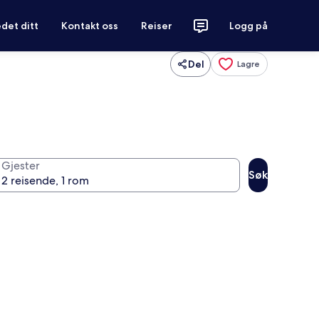
det ditt
Kontakt oss
Reiser
Logg på
Del
Lagre
Gjester
Søk