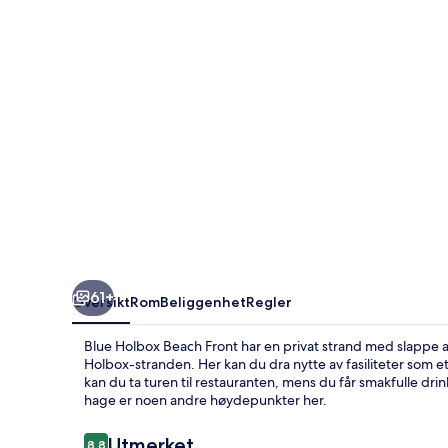
61+
Oversikt
Rom
Beliggenhet
Regler
Blue Holbox Beach Front har en privat strand med slappe av 
Holbox-stranden. Her kan du dra nytte av fasiliteter som 
kan du ta turen til restauranten, mens du får smakfulle dri
hage er noen andre høydepunkter her.
Anmeldelser
Utmerket
8,8