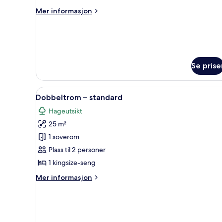
superior
Mer
Mer informasjon
informasjon
om
Rom
–
superior
Se prise
Åpne
1 soverom, minibar, safe på ro
2
Dobbeltrom – standard
alle
Hageutsikt
bildene
25 m²
av
Dobbeltrom
1 soverom
–
Plass til 2 personer
standard
1 kingsize-seng
Mer
Mer informasjon
informasjon
om
Dobbeltrom
–
standard