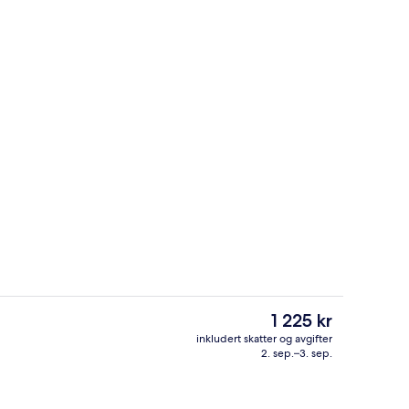
1 soverom, minibar, safe på rommet og
Den
1 225 kr
nåværende
inkludert skatter og avgifter
prisen
2. sep.–3. sep.
Terrasse/patio
er
1 225 kr