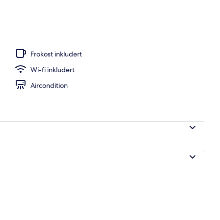
, hvit sand, solsenger og strandhåndklær
Frokost inkludert
Wi-fi inkludert
Aircondition