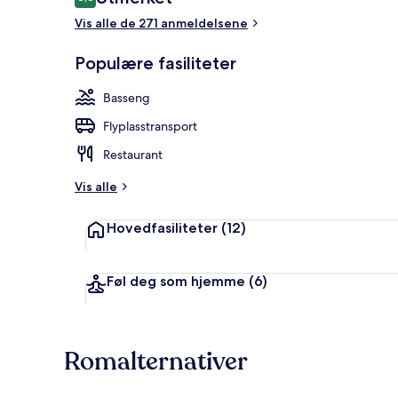
8,8 av 10 –
Vis alle de 271 anmeldelsene
Privat strand
Populære fasiliteter
Basseng
Flyplasstransport
Restaurant
Vis alle
Hovedfasiliteter
(12)
Føl deg som hjemme
(6)
Romalternativer