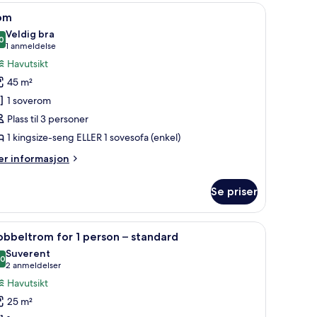
pne
Eksteriør
10
om
le
Veldig bra
ildene
0
8,0 av 10
(1
1 anmeldelse
v
anmeldelse)
Havutsikt
om
45 m²
1 soverom
Plass til 3 personer
1 kingsize-seng ELLER 1 sovesofa (enkel)
er
r informasjon
formasjon
m
Se priser
om
 individuelt dekorert
pne
1 soverom, minibar, safe på rommet og individ
4
bbeltrom for 1 person – standard
le
Suverent
ildene
,0
10,0 av 10
(2
2 anmeldelser
v
anmeldelser)
Havutsikt
obbeltrom
25 m²
or