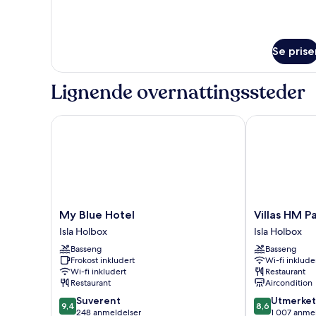
Se prise
Lignende overnattingssteder
My Blue Hotel
Villas HM Par
My
Villas
My Blue Hotel
Villas HM P
Blue
HM
Isla Holbox
Isla Holbox
Hotel
Paraiso
Basseng
Basseng
Isla
del
Frokost inkludert
Wi-fi inklude
Holbox
Mar
Wi-fi inkludert
Restaurant
Isla
Restaurant
Aircondition
Holbox
9.4
8.6
Suverent
Utmerket
9,4
8,6
av
av
248 anmeldelser
1 007 anme