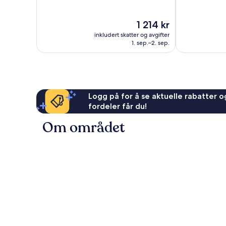
10,
10,
Suverent,
Utmerket,
Prisen
1 214 kr
248
1 007
er
anmeldelser
anmeldelser
inkludert skatter og avgifter
1 214 kr
1. sep.–2. sep.
Logg på for å se aktuelle rabatter og
fordeler får du!
Om området