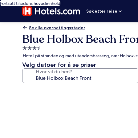
Fortsett til sidens hovedinnhold
Søk etter reise
Se alle overnattingssteder
Blue Holbox Beach Fro
Overnattingssted
med
Hotell på stranden og med utendørsbasseng, nær Holbox-
3.5
Velg datoer for å se priser
stjerner
Hvor vil du hen?
Bildegalleri
av
Blue
Holbox
Beach
Front