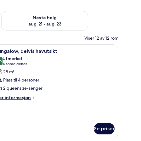
, aug. 14 - aug. 16
Sjekk tilgjengelighet for neste helg, aug. 21 - aug. 23
Neste helg
aug. 21 - aug. 23
Viser 12 av 12 rom
 individuelt dekorert
pne
1 soverom, minibar, safe på rommet og individ
9
ngalow, delvis havutsikt
le
Utmerket
ildene
6
8,6 av 10
(4
4 anmeldelser
v
anmeldelser)
28 m²
ungalow,
Plass til 4 personer
elvis
2 queensize-senger
avutsikt
er
r informasjon
formasjon
m
ngalow,
lvis
vutsikt
Se priser