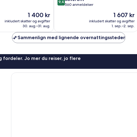
9,4
av
560 anmeldelser
10,
Prisen
Prisen
1 400 kr
1 607 kr
Suverent,
er
er
560
inkludert skatter og avgifter
inkludert skatter og avgifter
1 400 kr
1 607 kr
30. aug.–31. aug.
1. sep.–2. sep.
anmeldelser
Sammenlign med lignende overnattingssteder
 fordeler. Jo mer du reiser, jo flere