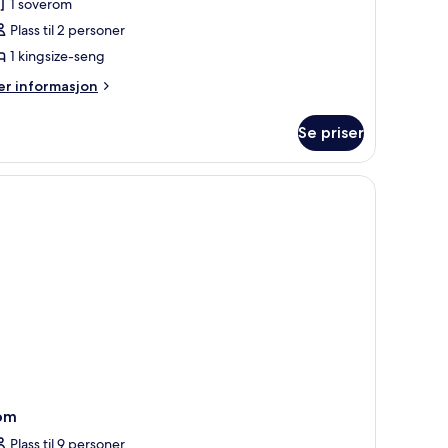
1 soverom
Plass til 2 personer
erson
1 kingsize-seng
tandard
er
r informasjon
formasjon
m
Se priser
bbeltrom
r
rson
andard
om
Plass til 9 personer