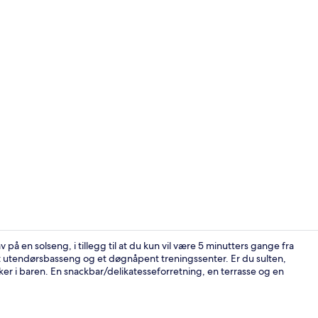
Eksteriør
på en solseng, i tillegg til at du kun vil være 5 minutters gange fra
et utendørsbasseng og et døgnåpent treningssenter. Er du sulten,
nker i baren. En snackbar/delikatesseforretning, en terrasse og en
Eksteriør