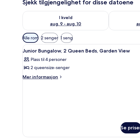
Sjekk tilgjengelighet for disse datoene
Sjekk tilgjengelighet for i kveld, aug. 9 - aug. 10
Sjekk tilgjeng
I kveld
aug. 9 - aug. 10
au
Tilgjengelige
Alle rom
2 senger
1 seng
filtre
Åpne
1 soverom, minibar, safe på ro
for
9
Junior Bungalow, 2 Queen Beds, Garden View
alle
rom
Plass til 4 personer
bildene
2 queensize-senger
av
Junior
Mer
Mer informasjon
informasjon
Bungalow,
om
2
Junior
Queen
Bungalow,
Beds,
2
Queen
Garden
Beds,
View
Garden
View
Se prise