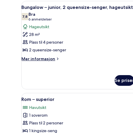
Åpne
1 soverom, minibar, safe på ro
9
Bungalow – junior, 2 queensize-senger, hageutsikt
alle
Bra
bildene
7,8
7,8 av 10
(6
6 anmeldelser
av
anmeldelser)
Hageutsikt
Bungalow
28 m²
–
Plass til 4 personer
junior,
2 queensize-senger
2
queensize-
Mer
Mer informasjon
informasjon
senger,
om
hageutsikt
Bungalow
–
Se prise
junior,
2
Åpne
1 soverom, minibar, safe på ro
queensize-
5
Rom – superior
senger,
alle
hageutsikt
Havutsikt
bildene
1 soverom
av
Rom
Plass til 2 personer
–
1 kingsize-seng