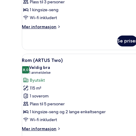
Plass til 3 personer
1 kingsize-seng
Wi-fi inkludert
Mer
Mer informasjon
informasjon
om
Se prise
Rom
Åpne
Minibar, safe på rommet, skri
9
Rom (ARTUS Two)
alle
Veldig bra
bildene
8,0
8,0 av 10
(1
1 anmeldelse
av
anmeldelse)
Byutsikt
Rom
115 m²
(ARTUS
1 soverom
Two)
Plass til 5 personer
1 kingsize-seng og 2 lange enkeltsenger
Wi-fi inkludert
Mer
Mer informasjon
informasjon