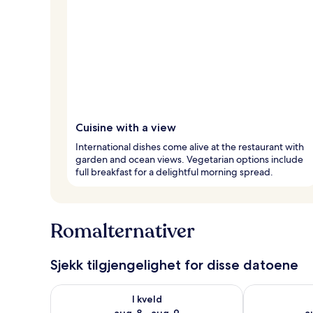
Cuisine with a view
International dishes come alive at the restaurant with
garden and ocean views. Vegetarian options include
full breakfast for a delightful morning spread.
Romalternativer
Sjekk tilgjengelighet for disse datoene
Sjekk tilgjengelighet for i kveld, aug. 8 - aug. 9
Sjekk tilgjeng
I kveld
aug. 8 - aug. 9
a