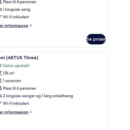
Plass til 4 personer
ne
1 kingsize-seng
lus)
Wi-fi inkludert
er
r informasjon
formasjon
m
Se priser
om
rand
ARBOUR
pne
Minibar, safe på rommet, skrivebord for bær
10
ne
om (ARTUS Three)
le
us)
Delvis sjøutsikt
ildene
176 m²
v
om
1 soverom
ARTUS
Plass til 6 personer
hree)
2 kingsize-senger og 1 lang enkeltseng
Wi-fi inkludert
er
r informasjon
formasjon
m
om