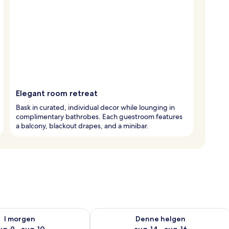
Elegant room retreat
Bask in curated, individual decor while lounging in
complimentary bathrobes. Each guestroom features
a balcony, blackout drapes, and a minibar.
elighet for i morgen, aug. 9 - aug. 10
Sjekk tilgjengelighet for denne helgen
I morgen
Denne helgen
ug. 9 - aug. 10
aug. 14 - aug. 16