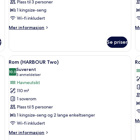
Plass til 3 personer
Plus)
O
1 kingsize-seng
P
Wi-fi inkludert
Mer
M
Mer informasjon
Me
informasjon
in
om
o
r
Se priser
Rom
R
(HARBOUR
(G
One
H
vebord for bærbar PC og blendingsgardiner
Åpne
Utsikt fra rommet
Å
11
Plus)
O
Rom (HARBOUR Two)
R
alle
al
Pl
Suverent
bildene
10,0
b
10,0 av 10
(3
3 anmeldelser
av
a
anmeldelser)
Havneutsikt
Rom
R
110 m²
(HARBOUR
(
1 soverom
Two)
T
Plass til 5 personer
1 kingsize-seng og 2 lange enkeltsenger
M
Me
Wi-fi inkludert
in
o
Mer
Mer informasjon
R
informasjon