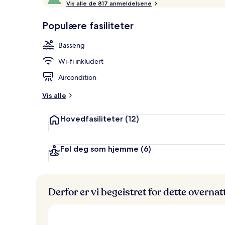
o
Vis alle de 817 anmeldelsene
10,
Rom (HARBOU
p
Gjestefavoritt
p
Populære fasiliteter
r
a
Basseng
n
g
Wi-fi inkludert
e
r
Aircondition
t
Vis alle
a
v
Hovedfasiliteter
(12)
r
e
i
Føl deg som hjemme
(6)
s
e
n
d
Derfor er vi begeistret for dette overna
e