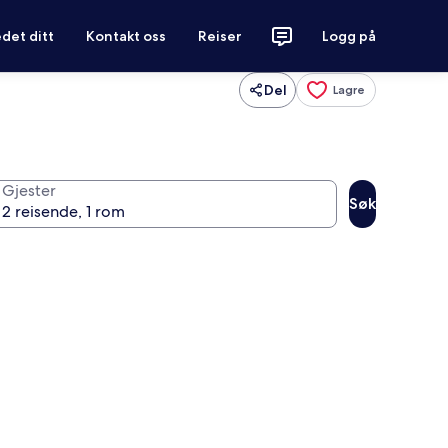
det ditt
Kontakt oss
Reiser
Logg på
Del
Lagre
Gjester
Søk