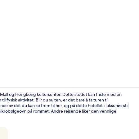
Utendørsbas
Art Mall og Hongkong kultursenter. Dette stedet kan friste med en
 fysisk aktivitet. Blir du sulten, er det bare å ta turen til
av det du kan se frem til her, og på dette hotellet i luksuriøs stil
Resepsjon
ikrobølgeovn på rommet. Andre reisende liker den vennlige