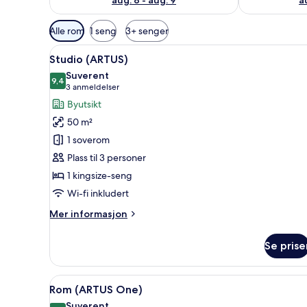
Tilgjengelige
Alle rom
1 seng
3+ senger
filtre
Åpne
Utsikt fra rommet
for
6
Studio (ARTUS)
alle
rom
Suverent
bildene
9,4
9,4 av 10
(3
3 anmeldelser
av
anmeldelser)
Byutsikt
Studio
50 m²
(ARTUS)
1 soverom
Plass til 3 personer
1 kingsize-seng
Wi-fi inkludert
Mer
Mer informasjon
informasjon
om
Se prise
Studio
(ARTUS)
Åpne
Espressomaskin, kaffetrakter/
6
Rom (ARTUS One)
alle
Suverent