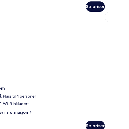
RTUS
Se priser
ree)
om
Plass til 4 personer
Wi-fi inkludert
er
r informasjon
formasjon
m
Se priser
om