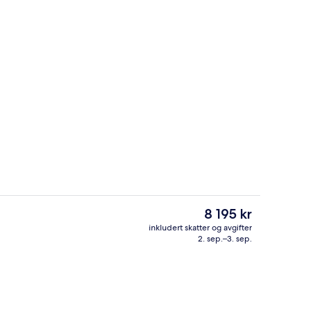
seng og solsenger
Eksteriør
Den
8 195 kr
nåværende
inkludert skatter og avgifter
prisen
2. sep.–3. sep.
Terrasse/patio
er
8 195 kr