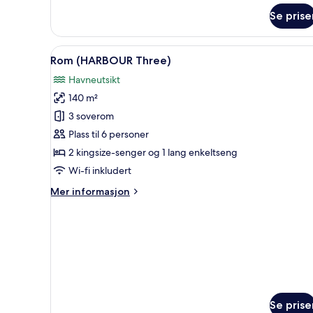
om
Se prise
Rom
(ARTUS
Two)
Åpne
Rom (HARBOUR Three) | Opph
10
Rom (HARBOUR Three)
alle
Havneutsikt
bildene
140 m²
av
Rom
3 soverom
(HARBOUR
Plass til 6 personer
Three)
2 kingsize-senger og 1 lang enkeltseng
Wi-fi inkludert
Mer
Mer informasjon
informasjon
om
Rom
(HARBOUR
Three)
Se prise