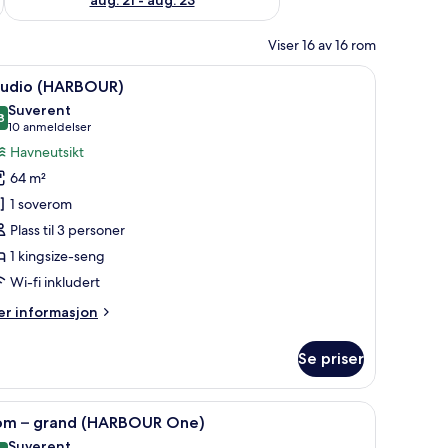
Viser 16 av 16 rom
fe på rommet, skrivebord for bærbar PC og blendingsgardiner
pne
Studio (HARBOUR) | Minibar, safe på rommet,
7
tudio (HARBOUR)
le
Suverent
ildene
8
9,8 av 10
(10
10 anmeldelser
v
anmeldelser)
Havneutsikt
tudio
64 m²
HARBOUR)
1 soverom
Plass til 3 personer
1 kingsize-seng
Wi-fi inkludert
er
r informasjon
formasjon
m
Se priser
udio
HARBOUR)
å rommet, skrivebord for bærbar PC og blendingsgardiner
pne
Rom – grand (HARBOUR One) | Minibar, safe 
7
om – grand (HARBOUR One)
le
Suverent