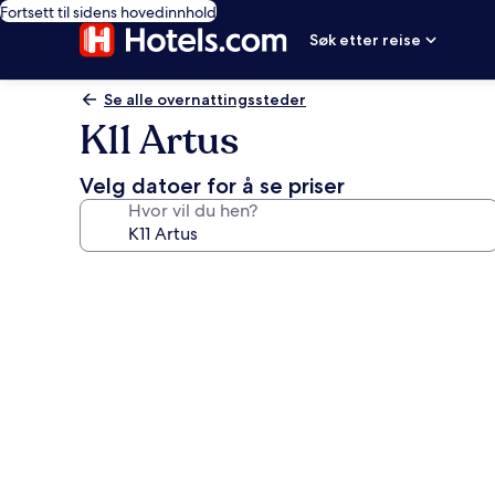
Fortsett til sidens hovedinnhold
Søk etter reise
Se alle overnattingssteder
K11 Artus
Velg datoer for å se priser
Hvor vil du hen?
Bildegalleri
av
K11
Artus