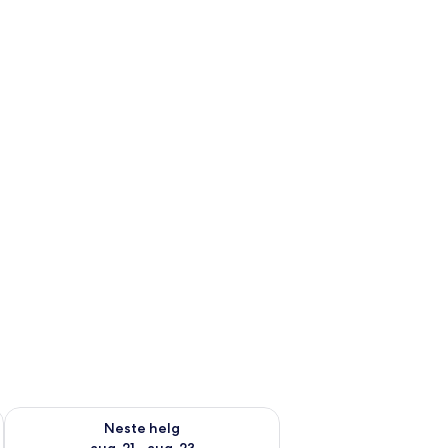
, aug. 14 - aug. 16
Sjekk tilgjengelighet for neste helg, aug. 21 - aug. 23
Neste helg
aug. 21 - aug. 23