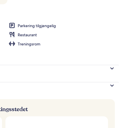
R Three) | Oppholdsområde | LCD-TV
Parkering tilgjengelig
Restaurant
Treningsrom
ttingsstedet