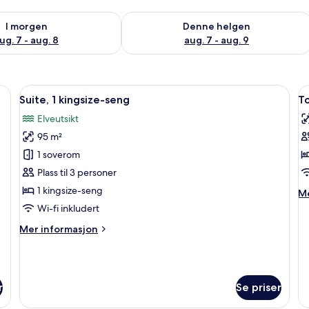
elighet for i morgen, aug. 7 - aug. 8
Sjekk tilgjengelighet for denne helgen
I morgen
Denne helgen
ug. 7 - aug. 8
aug. 7 - aug. 9
engetøy av topp kvalitet og dundyner
Åpne
Suite, 1 kingsize-seng | Sengetøy i eg
Å
6
Suite, 1 kingsize-seng
T
alle
al
Elveutsikt
bildene
b
95 m²
av
a
Suite,
T
1 soverom
1
(
Plass til 3 personer
kingsize-
1 kingsize-seng
M
Me
seng
in
Wi-fi inkludert
o
Mer
Mer informasjon
T
informasjon
(R
om
Suite,
1
r
Se priser
kingsize-
seng