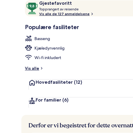
Anmeldelser
9,8
Gjestefavoritt
Rom – premier
T
av
Topprangert av reisende
o
Vis alle de 127 anmeldelsene
10,
p
Gjestefavoritt
p
Populære fasiliteter
r
a
Basseng
n
g
Kjæledyrvennlig
e
r
Wi-fi inkludert
t
Vis alle
a
v
Hovedfasiliteter
(12)
r
e
i
For familier
(6)
s
e
n
d
Derfor er vi begeistret for dette overna
e