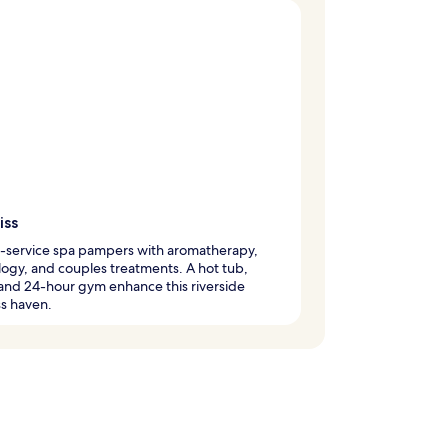
iss
l-service spa pampers with aromatherapy,
logy, and couples treatments. A hot tub,
and 24-hour gym enhance this riverside
s haven.