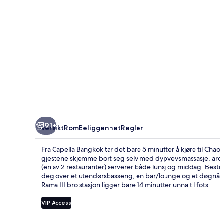
91+
Oversikt
Rom
Beliggenhet
Regler
Fra Capella Bangkok tar det bare 5 minutter å kjøre til Cha
gjestene skjemme bort seg selv med dypvevsmassasje, ar
(én av 2 restauranter) serverer både lunsj og middag. Bestil
deg over et utendørsbasseng, en bar/lounge og et døgnåpe
Rama III bro stasjon ligger bare 14 minutter unna til fots.
VIP Access