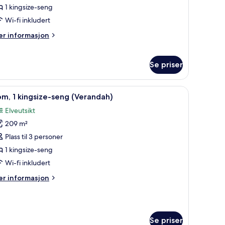
ingsize-
1 kingsize-seng
eng
Wi-fi inkludert
Verandah)
er
r informasjon
formasjon
m
ite,
Se priser
ngsize-
ng
Sengetøy i egyptisk bomull, sengetøy av topp kvalitet og dundyner
pne
Sengetøy i egyptisk bomull, sengetøy av top
5
m, 1 kingsize-seng (Verandah)
erandah)
le
Elveutsikt
ildene
209 m²
v
om,
Plass til 3 personer
1 kingsize-seng
ingsize-
Wi-fi inkludert
eng
er
r informasjon
Verandah)
formasjon
m
m,
Se priser
ngsize-