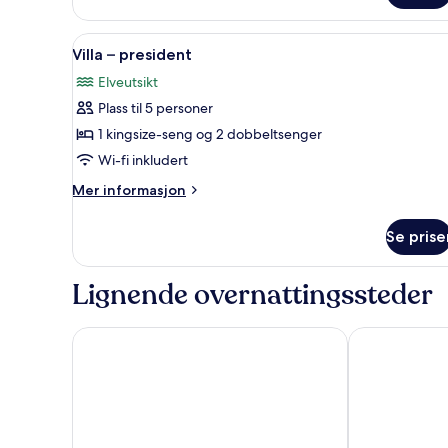
Åpne
Villa – president | Sengetøy i
7
Villa – president
alle
Elveutsikt
bildene
Plass til 5 personer
av
Villa
1 kingsize-seng og 2 dobbeltsenger
–
Wi-fi inkludert
president
Mer
Mer informasjon
informasjon
om
Se prise
Villa
–
president
Lignende overnattingssteder
Dusit Thani Bangkok
Four Seasons 