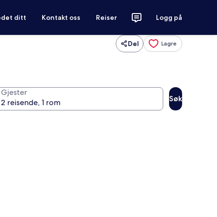
det ditt
Kontakt oss
Reiser
Logg på
Del
Lagre
Gjester
Søk