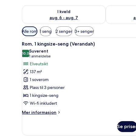
Sjekk tilgjengelighet for i kveld, aug. 6 - aug. 7
Sjekk tilgjeng
I kveld
aug. 6 - aug. 7
a
Tilgjengelige
Alle rom
1 seng
2 senger
3+ senger
filtre
Åpne
Sengetøy i egyptisk bomull, s
for
6
Rom, 1 kingsize-seng (Verandah)
alle
rom
Suverent
bildene
10,0
10,0 av 10
(1
1 anmeldelse
av
anmeldelse)
Elveutsikt
Rom,
137 m²
1
1 soverom
kingsize-
Plass til 3 personer
seng
1 kingsize-seng
(Verandah)
Wi-fi inkludert
Mer
Mer informasjon
informasjon
om
Se prise
Rom,
1