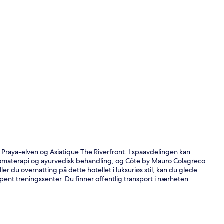
Video laget 
o Praya-elven og Asiatique The Riverfront. I spaavdelingen kan
omaterapi og ayurvedisk behandling, og Côte by Mauro Colagreco
ler du overnatting på dette hotellet i luksuriøs stil, kan du glede
Suite, 1 king
nt treningssenter. Du finner offentlig transport i nærheten: