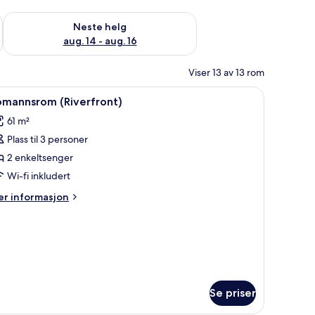
, aug. 7 - aug. 9
Sjekk tilgjengelighet for neste helg, aug. 14 - aug. 16
Neste helg
aug. 14 - aug. 16
Viser 13 av 13 rom
yptisk bomull, sengetøy av topp kvalitet og dundyner
pne
Utsikt fra rommet
5
omannsrom (Riverfront)
le
61 m²
ildene
Plass til 3 personer
v
omannsrom
2 enkeltsenger
Riverfront)
Wi-fi inkludert
er
r informasjon
formasjon
m
omannsrom
iverfront)
Se priser