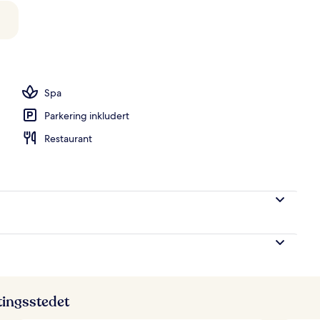
, 1 kingsize-seng (Riverfront) | Utsikt fra rommet
Spa
Parkering inkludert
Restaurant
ttingsstedet