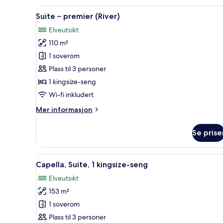
kingsize-
Åpne
Suite – premier (River) | Seng
8
seng
Suite – premier (River)
alle
(Verandah)
Elveutsikt
bildene
110 m²
av
Suite
1 soverom
–
Plass til 3 personer
premier
1 kingsize-seng
(River)
Wi-fi inkludert
Mer
Mer informasjon
informasjon
om
Se prise
Suite
–
premier
Åpne
Sengetøy i egyptisk bomull, s
7
(River)
Capella, Suite, 1 kingsize-seng
alle
Elveutsikt
bildene
153 m²
av
Capella,
1 soverom
Suite,
Plass til 3 personer