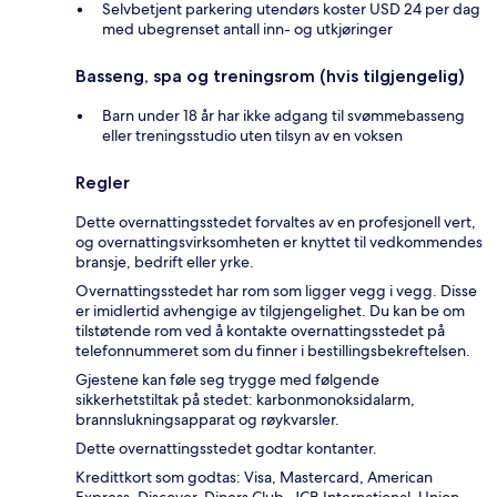
Selvbetjent parkering utendørs koster USD 24 per dag
med ubegrenset antall inn- og utkjøringer
Basseng, spa og treningsrom (hvis tilgjengelig)
Barn under 18 år har ikke adgang til svømmebasseng
eller treningsstudio uten tilsyn av en voksen
Regler
Dette overnattingsstedet forvaltes av en profesjonell vert,
og overnattingsvirksomheten er knyttet til vedkommendes
bransje, bedrift eller yrke.
Overnattingsstedet har rom som ligger vegg i vegg. Disse
er imidlertid avhengige av tilgjengelighet. Du kan be om
tilstøtende rom ved å kontakte overnattingsstedet på
telefonnummeret som du finner i bestillingsbekreftelsen.
Gjestene kan føle seg trygge med følgende
sikkerhetstiltak på stedet: karbonmonoksidalarm,
brannslukningsapparat og røykvarsler.
Dette overnattingsstedet godtar kontanter.
Kredittkort som godtas: Visa, Mastercard, American