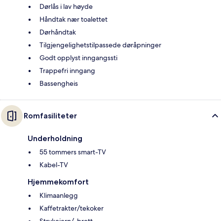
Dørlås i lav høyde
Håndtak nær toalettet
Dørhåndtak
Tilgjengelighetstilpassede døråpninger
Godt opplyst inngangssti
Trappefri inngang
Bassengheis
Romfasiliteter
Underholdning
55 tommers smart-TV
Kabel-TV
Hjemmekomfort
Klimaanlegg
Kaffetrakter/tekoker