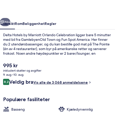
Marriott
Orlando
Celebration
rige
Neste
70+
Oversikt
Rom
Beliggenhet
Regler
Delta Hotels by Marriott Orlando Celebration ligger bare 5 minutter
med bil fra GamlebyenOld Town og Fun Spot America. Her finner
du 2 utendørsbassenger, og du kan bestille god mat på The Pointe
(én av 4 restauranter), som byr på amerikanske retter og serverer
frokost. Noen andre høydepunkter er 2 barer/lounger, en
bassengbar og et døgnåpent treningssenter. Bassenget og den
vennlige betjeningen får mye skryt fra andre reisende.
Den
995 kr
nåværende
inkludert skatter og avgifter
prisen
9. aug.–10. aug.
2 utendørsbassenger og solsenger
er
Anmeldelser
Veldig bra
8,2
Vis alle de 3 068 anmeldelsene
995 kr
8,2 av 10 –
Populære fasiliteter
Basseng
Kjæledyrvennlig