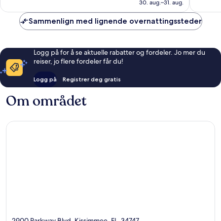
969 kr
30. aug.–31. aug.
1 780
anmelde
Sammenlign med lignende overnattingssteder
Logg på for å se aktuelle rabatter og fordeler. Jo mer du
reiser, jo flere fordeler får du!
Logg på
Registrer deg gratis
Om området
2900 Parkway Blvd, Kissimmee, FL, 34747