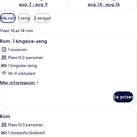
aug. 7 - aug. 9
aug. 14 - aug. 16
Tilgjengelige
Alle rom
1 seng
2 senger
filtre
for
Viser 14 av 14 rom
rom
Åpne
Sengetøy av topp kvalitet, safe på r
3
Rom, 1 kingsize-seng
alle
1 soverom
bildene
Plass til 2 personer
av
Rom,
1 kingsize-seng
1
Wi-fi inkludert
kingsize-
Mer
Mer informasjon
seng
informasjon
om
Se priser
Rom,
1
kingsize-
Åpne
Sengetøy av topp kvalitet, safe på r
7
seng
Rom
alle
Plass til 3 personer
bildene
1 sovesofa (dobbel)
av