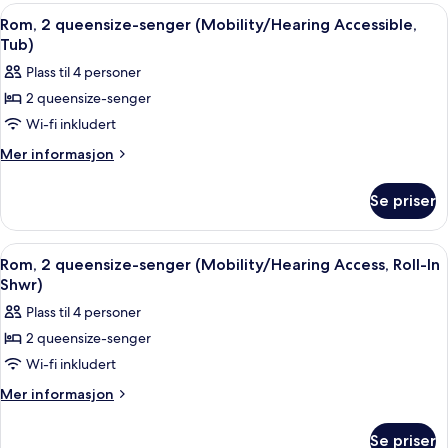
Roll-
kingsize-
Åpne
Sengetøy av topp kvalitet, safe på r
3
seng
In
Rom, 2 queensize-senger (Mobility/Hearing Accessible,
alle
(Mobility/Hearing
Tub)
Shwr)
Access,
bildene
Plass til 4 personer
Roll-
av
In
2 queensize-senger
Rom,
Shwr)
Wi-fi inkludert
2
queensize-
Mer
Mer informasjon
informasjon
senger
om
(Mobility/Hearing
Se priser
Rom,
Accessible,
2
Tub)
queensize-
Åpne
Sengetøy av topp kvalitet, safe på r
4
senger
Rom, 2 queensize-senger (Mobility/Hearing Access, Roll-In
alle
(Mobility/Hearing
Shwr)
Accessible,
bildene
Plass til 4 personer
Tub)
av
2 queensize-senger
Rom,
Wi-fi inkludert
2
queensize-
Mer
Mer informasjon
informasjon
senger
om
(Mobility/Hearing
Se priser
Rom,