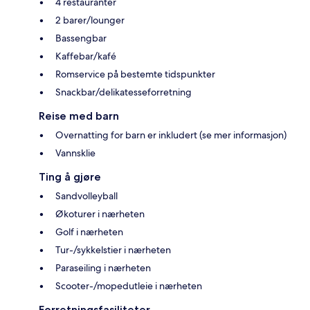
4 restauranter
2 barer/lounger
Bassengbar
Kaffebar/kafé
Romservice på bestemte tidspunkter
Snackbar/delikatesseforretning
Reise med barn
Overnatting for barn er inkludert (se mer informasjon)
Vannsklie
Ting å gjøre
Sandvolleyball
Økoturer i nærheten
Golf i nærheten
Tur-/sykkelstier i nærheten
Paraseiling i nærheten
Scooter-/mopedutleie i nærheten
Forretningsfasiliteter