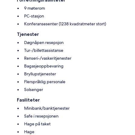
9 møterom
PC-stasjon
Konferansesenter (1238 kvadratmeter stort)
Tjenester
Døgnåpen resepsjon
Tur-/billettassistanse
Renseri-/vaskeritjenester
Bagasjeoppbevaring
Bryllupstjenester
Flerspråklig personale
Solsenger
Fasiliteter
Minibank/banktjenester
Safe i resepsjonen
Hage på taket
Hage