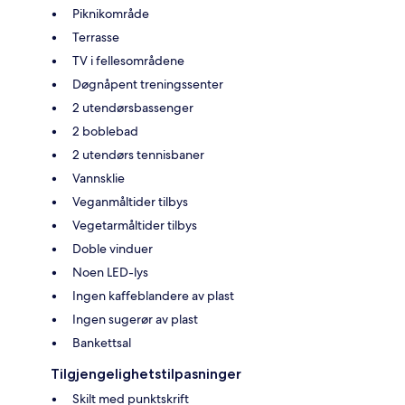
Piknikområde
Terrasse
TV i fellesområdene
Døgnåpent treningssenter
2 utendørsbassenger
2 boblebad
2 utendørs tennisbaner
Vannsklie
Veganmåltider tilbys
Vegetarmåltider tilbys
Doble vinduer
Noen LED-lys
Ingen kaffeblandere av plast
Ingen sugerør av plast
Bankettsal
Tilgjengelighetstilpasninger
Skilt med punktskrift