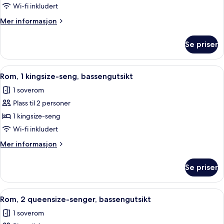
Rom
Wi-fi inkludert
Mer
Mer informasjon
informasjon
om
Se priser
Rom
Åpne
Sengetøy av topp kvalitet, safe på r
3
Rom, 1 kingsize-seng, bassengutsikt
alle
1 soverom
bildene
Plass til 2 personer
av
Rom,
1 kingsize-seng
1
Wi-fi inkludert
kingsize-
Mer
Mer informasjon
seng,
informasjon
bassengutsikt
om
Se priser
Rom,
1
kingsize-
Åpne
Sengetøy av topp kvalitet, safe på r
4
seng,
Rom, 2 queensize-senger, bassengutsikt
alle
bassengutsikt
1 soverom
bildene