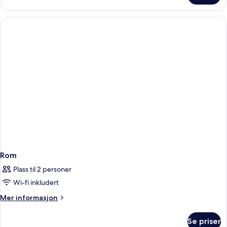
Rom
Plass til 2 personer
Wi-fi inkludert
Mer
Mer informasjon
informasjon
om
Se priser
Rom