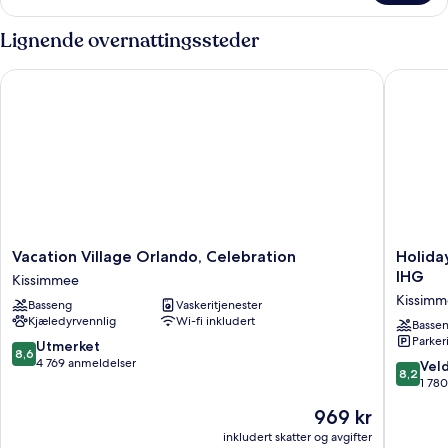
Lignende overnattingssteder
Vacation Village Orlando, Celebration
Holiday 
Vacation
Holiday
Vacation Village Orlando, Celebration
Holida
Village
Inn
IHG
Kissimmee
Orlando,
Resort
Kissim
Basseng
Vaskeritjenester
Celebration
Kissimm
Kjæledyrvennlig
Wi-fi inkludert
Kissimmee
by
Basse
Parker
the
8.6
Utmerket
8,6
Parks
av
4 769 anmeldelser
8.2
Veld
8,2
by
10,
av
1 78
IHG
Utmerket,
10,
Prisen
969 kr
Kissimm
4 769
Veldig
er
anmeldelser
bra,
inkludert skatter og avgifter