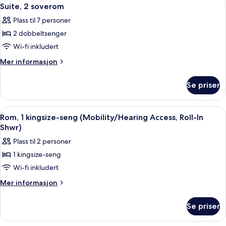
Åpne
6
Suite, 2 soverom
alle
Plass til 7 personer
bildene
2 dobbeltsenger
av
Suite,
Wi-fi inkludert
2
Mer
Mer informasjon
soverom
informasjon
om
Se priser
Suite,
2
soverom
Åpne
Sengetøy av topp kvalitet, safe på r
4
Rom, 1 kingsize-seng (Mobility/Hearing Access, Roll-In
alle
Shwr)
bildene
Plass til 2 personer
av
1 kingsize-seng
Rom,
Wi-fi inkludert
1
kingsize-
Mer
Mer informasjon
informasjon
seng
om
(Mobility/Hearing
Se priser
Rom,
Access,
1