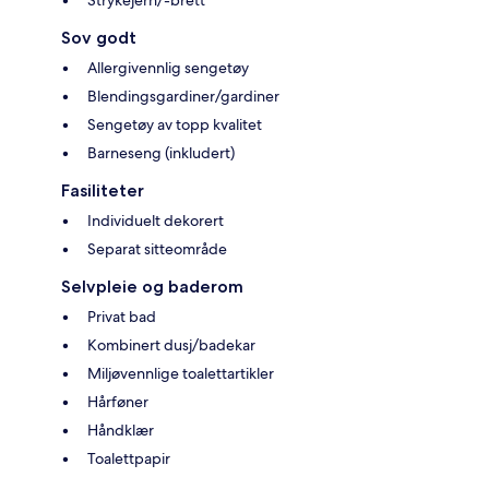
Strykejern/-brett
Sov godt
Allergivennlig sengetøy
Blendingsgardiner/gardiner
Sengetøy av topp kvalitet
Barneseng (inkludert)
Fasiliteter
Individuelt dekorert
Separat sitteområde
Selvpleie og baderom
Privat bad
Kombinert dusj/badekar
Miljøvennlige toalettartikler
Hårføner
Håndklær
Toalettpapir