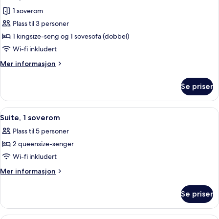
alle
1 soverom
bildene
Plass til 3 personer
av
Suite,
1 kingsize-seng og 1 sovesofa (dobbel)
1
Wi-fi inkludert
soverom
Mer
Mer informasjon
informasjon
om
Se priser
Suite,
1
soverom
Åpne
En 55-tommers smart-TV med kabel-k
6
Suite, 1 soverom
alle
Plass til 5 personer
bildene
2 queensize-senger
av
Suite,
Wi-fi inkludert
1
Mer
Mer informasjon
soverom
informasjon
om
Se priser
Suite,
1
soverom
Sengetøy av topp kvalitet, safe på r