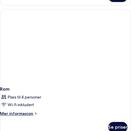
Rom
Plass til 4 personer
Wi-fi inkludert
Mer
Mer informasjon
informasjon
om
Se priser
Rom