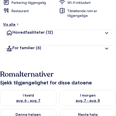
Parkering tilgjengelig
Wi-fi inkludert
Restaurant
Tilstøtende rom er
tilgjengelige
Vis alle
Hovedfasiliteter
(12)
For familier
(6)
Romalternativer
Sjekk tilgjengelighet for disse datoene
Sjekk tilgjengelighet for i kveld, aug. 6 - aug. 7
Sjekk tilgjengelighet for i mor
I kveld
I morgen
aug. 6 - aug. 7
aug. 7 - aug. 8
Sjekk tilgjengelighet for denne helgen, aug. 7 - aug. 9
Sjekk tilgjengelighet for neste 
Denne helgen
Neste helg