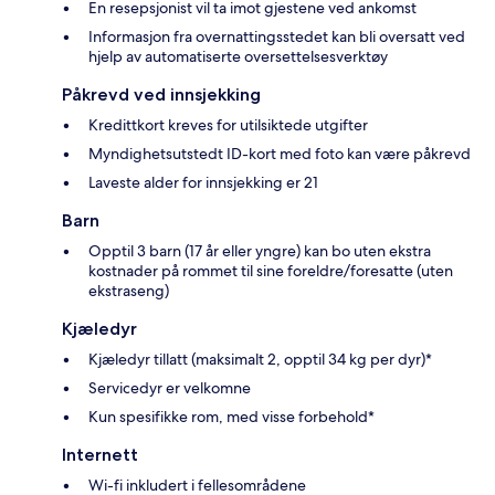
En resepsjonist vil ta imot gjestene ved ankomst
Informasjon fra overnattingsstedet kan bli oversatt ved
hjelp av automatiserte oversettelsesverktøy
Påkrevd ved innsjekking
Kredittkort kreves for utilsiktede utgifter
Myndighetsutstedt ID-kort med foto kan være påkrevd
Laveste alder for innsjekking er 21
Barn
Opptil 3 barn (17 år eller yngre) kan bo uten ekstra
kostnader på rommet til sine foreldre/foresatte (uten
ekstraseng)
Kjæledyr
Kjæledyr tillatt (maksimalt 2, opptil 34 kg per dyr)*
Servicedyr er velkomne
Kun spesifikke rom, med visse forbehold*
Internett
Wi-fi inkludert i fellesområdene