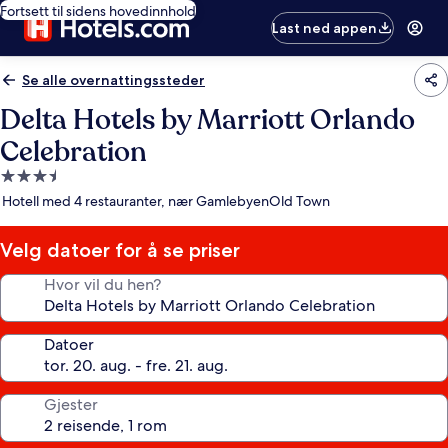
Fortsett til sidens hovedinnhold
Last ned appen
Se alle overnattingssteder
Delta Hotels by Marriott Orlando
Celebration
Overnattingssted
med
Hotell med 4 restauranter, nær GamlebyenOld Town
3.5
stjerner
Velg datoer for å se priser
Hvor vil du hen?
Datoer
Gjester