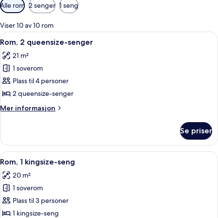
Tilgjengelige
Alle rom
2 senger
1 seng
filtre
for
Viser 10 av 10 rom
rom
Åpne
Sengetøy av topp kvalitet, dundyner
7
Rom, 2 queensize-senger
alle
21 m²
bildene
1 soverom
av
Rom,
Plass til 4 personer
2
2 queensize-senger
queensize-
Mer
Mer informasjon
senger
informasjon
om
Se priser
Rom,
2
queensize-
Åpne
Sengetøy av topp kvalitet, dundyner
8
senger
Rom, 1 kingsize-seng
alle
20 m²
bildene
1 soverom
av
Rom,
Plass til 3 personer
1
1 kingsize-seng