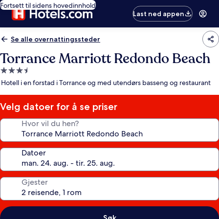
Fortsett til sidens hovedinnhold
Last ned appen
Se alle overnattingssteder
Torrance Marriott Redondo Beach
Overnattingssted
med
Hotell i en forstad i Torrance og med utendørs basseng og restaurant
3.5
stjerner
Velg datoer for å se priser
Hvor vil du hen?
Datoer
Gjester
Søk