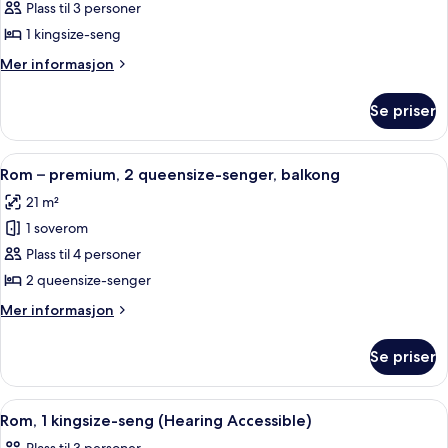
Rom
Plass til 3 personer
–
1 kingsize-seng
premium,
Mer
Mer informasjon
1
informasjon
kingsize-
om
Se priser
Rom
seng,
–
balkong
premium,
Åpne
Sengetøy av topp kvalitet, dundyner
4
1
Rom – premium, 2 queensize-senger, balkong
alle
kingsize-
21 m²
seng,
bildene
balkong
1 soverom
av
Rom
Plass til 4 personer
–
2 queensize-senger
premium,
Mer
Mer informasjon
2
informasjon
queensize-
om
Se priser
Rom
senger,
–
balkong
premium,
Åpne
Sengetøy av topp kvalitet, dundyner
7
2
Rom, 1 kingsize-seng (Hearing Accessible)
alle
queensize-