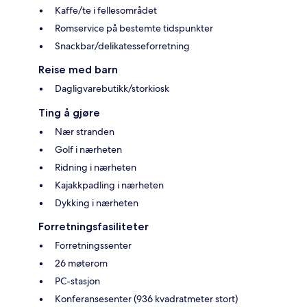
Kaffe/te i fellesområdet
Romservice på bestemte tidspunkter
Snackbar/delikatesseforretning
Reise med barn
Dagligvarebutikk/storkiosk
Ting å gjøre
Nær stranden
Golf i nærheten
Ridning i nærheten
Kajakkpadling i nærheten
Dykking i nærheten
Forretningsfasiliteter
Forretningssenter
26 møterom
PC-stasjon
Konferansesenter (936 kvadratmeter stort)