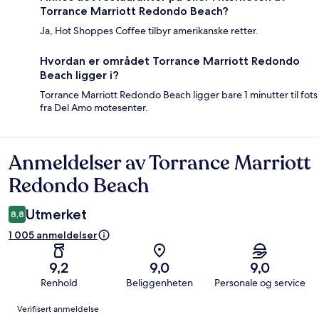
Torrance Marriott Redondo Beach?
Ja, Hot Shoppes Coffee tilbyr amerikanske retter.
Hvordan er området Torrance Marriott Redondo
Beach ligger i?
Torrance Marriott Redondo Beach ligger bare 1 minutter til fots
fra Del Amo motesenter.
Anmeldelser av Torrance Marriott
Anmeldelser
Redondo Beach
Utmerket
8,8
1 005 anmeldelser
9,2
9,0
9,0
Renhold
Beliggenheten
Personale og service
Anmeldelser
Verifisert anmeldelse