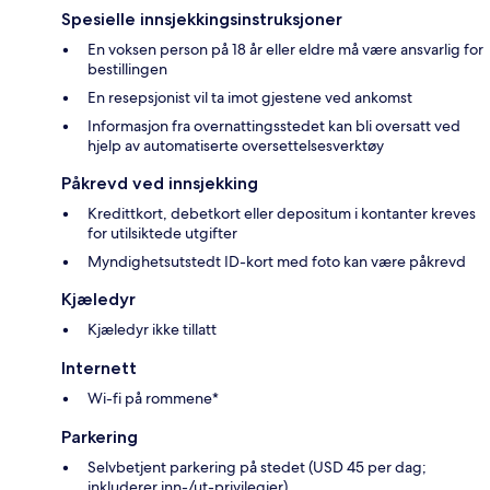
Spesielle innsjekkingsinstruksjoner
En voksen person på 18 år eller eldre må være ansvarlig for
bestillingen
En resepsjonist vil ta imot gjestene ved ankomst
Informasjon fra overnattingsstedet kan bli oversatt ved
hjelp av automatiserte oversettelsesverktøy
Påkrevd ved innsjekking
Kredittkort, debetkort eller depositum i kontanter kreves
for utilsiktede utgifter
Myndighetsutstedt ID-kort med foto kan være påkrevd
Kjæledyr
Kjæledyr ikke tillatt
Internett
Wi-fi på rommene*
Parkering
Selvbetjent parkering på stedet (USD 45 per dag;
inkluderer inn-/ut-privilegier)