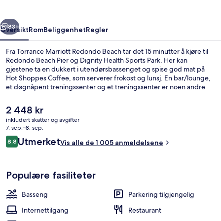
rige
Neste
83+
Oversikt
Rom
Beliggenhet
Regler
Fra Torrance Marriott Redondo Beach tar det 15 minutter å kjøre til
Redondo Beach Pier og Dignity Health Sports Park. Her kan
gjestene ta en dukkert i utendørsbassenget og spise god mat på
Hot Shoppes Coffee, som serverer frokost og lunsj. En bar/lounge,
et døgnåpent treningssenter og et treningssenter er noen andre
høydepunkter å se frem til her. ANdre reisende skryter av den
vennlige betjeningen og shoppingmulighetene.
Den
2 448 kr
nåværende
inkludert skatter og avgifter
prisen
7. sep.–8. sep.
Lobby-lounge
er
Anmeldelser
Utmerket
8,8
Vis alle de 1 005 anmeldelsene
2 448 kr
8,8 av 10 –
Populære fasiliteter
Basseng
Parkering tilgjengelig
Internettilgang
Restaurant