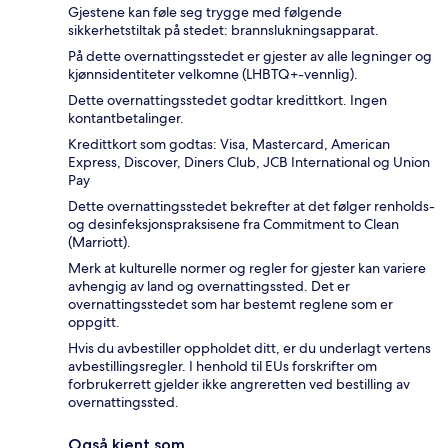
Gjestene kan føle seg trygge med følgende
sikkerhetstiltak på stedet: brannslukningsapparat.
På dette overnattingsstedet er gjester av alle legninger og
kjønnsidentiteter velkomne (LHBTQ+-vennlig).
Dette overnattingsstedet godtar kredittkort. Ingen
kontantbetalinger.
Kredittkort som godtas: Visa, Mastercard, American
Express, Discover, Diners Club, JCB International og Union
Pay
Dette overnattingsstedet bekrefter at det følger renholds-
og desinfeksjonspraksisene fra Commitment to Clean
(Marriott).
Merk at kulturelle normer og regler for gjester kan variere
avhengig av land og overnattingssted. Det er
overnattingsstedet som har bestemt reglene som er
oppgitt.
Hvis du avbestiller oppholdet ditt, er du underlagt vertens
avbestillingsregler. I henhold til EUs forskrifter om
forbrukerrett gjelder ikke angreretten ved bestilling av
overnattingssted.
Også kjent som