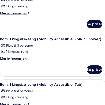
Plass til 3 personer
senger,
bildene
balkong
1 kingsize-seng
av
Rom,
Mer
Mer informasjon
informasjon
1
om
kingsize-
Se priser
Rom,
seng
1
(Hearing
kingsize-
Åpne
Sengetøy av topp kvalitet, dundyner
7
seng
Accessible)
Rom, 1 kingsize-seng (Mobility Accessible, Roll-in Shower)
alle
(Hearing
Plass til 3 personer
Accessible)
bildene
1 kingsize-seng
av
Rom,
Mer
Mer informasjon
informasjon
1
om
kingsize-
Se priser
Rom,
seng
1
(Mobility
kingsize-
Åpne
Sengetøy av topp kvalitet, dundyner
7
seng
Accessible,
Rom, 1 kingsize-seng (Mobility Accessible, Tub)
alle
(Mobility
Roll-
Plass til 3 personer
Accessible,
bildene
in
Roll-
1 kingsize-seng
av
Shower)
in
Rom,
Mer
Mer informasjon
Shower)