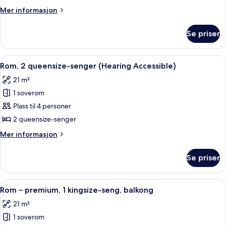
kingsize-
Mer
Mer informasjon
seng
informasjon
om
Se priser
Rom,
1
kingsize-
Åpne
Sengetøy av topp kvalitet, dundyner
6
seng
Rom, 2 queensize-senger (Hearing Accessible)
alle
21 m²
bildene
1 soverom
av
Rom,
Plass til 4 personer
2
2 queensize-senger
queensize-
Mer
Mer informasjon
senger
informasjon
(Hearing
om
Se priser
Rom,
Accessible)
2
queensize-
Åpne
Sengetøy av topp kvalitet, dundyner
6
senger
Rom – premium, 1 kingsize-seng, balkong
alle
(Hearing
21 m²
Accessible)
bildene
1 soverom
av