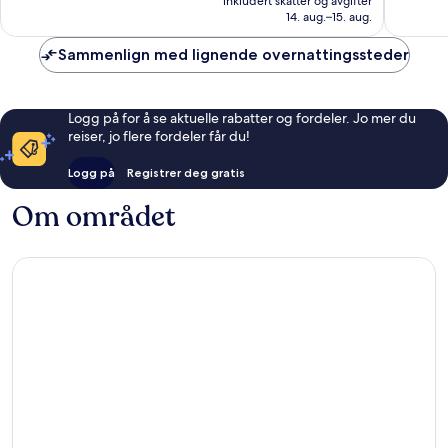
inkludert skatter og avgifter
anmeldelser
anmelde
1 911 kr
14. aug.–15. aug.
Sammenlign med lignende overnattingssteder
Logg på for å se aktuelle rabatter og fordeler. Jo mer du
reiser, jo flere fordeler får du!
Logg på
Registrer deg gratis
Om området