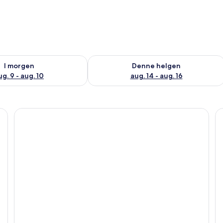
elighet for i morgen, aug. 9 - aug. 10
Sjekk tilgjengelighet for denne helgen
I morgen
Denne helgen
ug. 9 - aug. 10
aug. 14 - aug. 16
fe på rommet og skrivebord