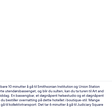
Video laget 
are 10 minutter å gå til Smithsonian Institution og Union Station
rte utendørsbassenget, og blir du sulten, kan du ta turen til Art and
 middag. En bassengbar, et døgnåpent helsestudio og et døgnåpent
Treningsrom
 du bestiller overnatting på dette hotellet i boutique-stil. Mange
 til kollektivtransport: Det tar 6 minutter å gå til Judiciary Square