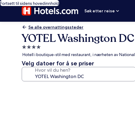
Fortsett til sidens hovedinnhold
Søk etter reise
Se alle overnattingssteder
YOTEL Washington DC
Overnattingssted
med
Hotell i boutique-stil med restaurant, i nærheten av National
4.0
Velg datoer for å se priser
stjerner
Hvor vil du hen?
Bildegalleri
av
YOTEL
Washington
DC