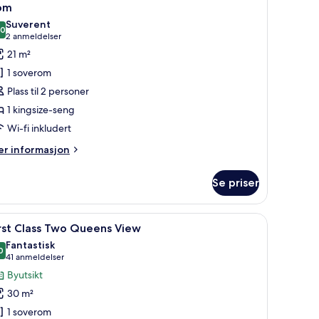
om
Suverent
,0
10,0 av 10
(2
2 anmeldelser
anmeldelser)
21 m²
1 soverom
Plass til 2 personer
1 kingsize-seng
Wi-fi inkludert
er
r informasjon
formasjon
m
Se priser
om
pne
Sengetøy av topp kvalitet, safe på rommet og
1
rst Class Two Queens View
le
Fantastisk
ildene
0
9,0 av 10
(41
41 anmeldelser
v
anmeldelser)
Byutsikt
rst
30 m²
lass
1 soverom
wo