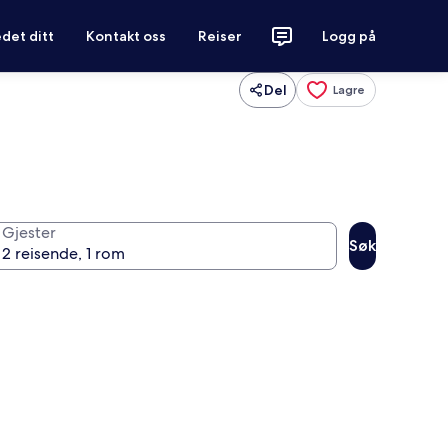
det ditt
Kontakt oss
Reiser
Logg på
Del
Lagre
Gjester
Søk