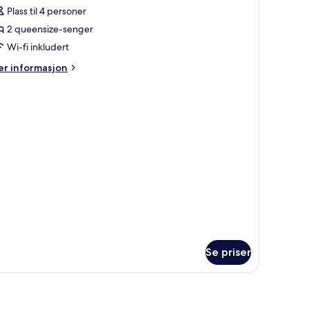
Plass til 4 personer
ueens
2 queensize-senger
iew
Wi-fi inkludert
er
r informasjon
formasjon
m
rst
ass
wo
ueens
ew
Se priser