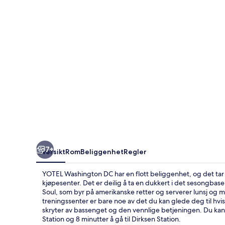
7+
Oversikt
Rom
Beliggenhet
Regler
YOTEL Washington DC har en flott beliggenhet, og det tar b
kjøpesenter. Det er deilig å ta en dukkert i det sesongbase
Soul, som byr på amerikanske retter og serverer lunsj og
treningssenter er bare noe av det du kan glede deg til hvis
skryter av bassenget og den vennlige betjeningen. Du kan gå
Station og 8 minutter å gå til Dirksen Station.