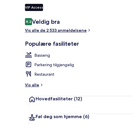
VIP Access
Inngangspart
Anmeldelser
Veldig bra
8,2
8,2 av 10 –
Vis alle de 2 533 anmeldelsene
Populære fasiliteter
Basseng
Parkering tilgjengelig
Restaurant
Vis alle
Hovedfasiliteter
(12)
Føl deg som hjemme
(6)