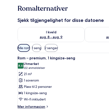
Romalternativer
Sjekk tilgjengelighet for disse datoene
Sjekk tilgjengelighet for i kveld, aug. 8 - aug. 9
Sjekk tilgjeng
I kveld
aug. 8 - aug. 9
a
Tilgjengelige
Alle rom
1 seng
2 senger
filtre
Åpne
Sengetøy av topp kvalitet, sa
for
1
Rom – premium, 1 kingsize-seng
alle
rom
Utmerket
bildene
8,6
8,6 av 10
(122
122 anmeldelser
av
anmeldelser)
21 m²
Rom
1 soverom
–
Plass til 2 personer
premium,
1 kingsize-seng
1
Wi-fi inkludert
kingsize-
seng
Mer
Mer informasjon