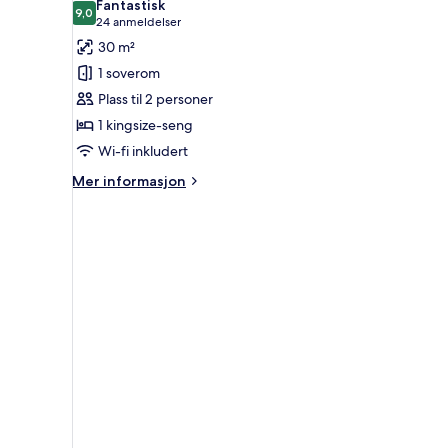
Fantastisk
Accessible)
bildene
9,0
9,0 av 10
(24
24 anmeldelser
av
anmeldelser)
30 m²
First
1 soverom
Class
Plass til 2 personer
King
1 kingsize-seng
Wi-fi inkludert
Mer
Mer informasjon
informasjon
om
First
Class
King