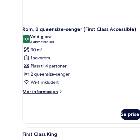
Rom, 2 queensize-senger (First Class Accessible)
Veldig bra
8,0
8,0 av 10
(3
3 anmeldelser
anmeldelser)
30 m²
1 soverom
Plass til 4 personer
2 queensize-senger
Wi-fi inkludert
Mer
Mer informasjon
informasjon
om
Rom,
2
Se prise
queensize-
senger
Åpne
First Class King | Sengetøy av
(First
1
First Class King
Class
alle