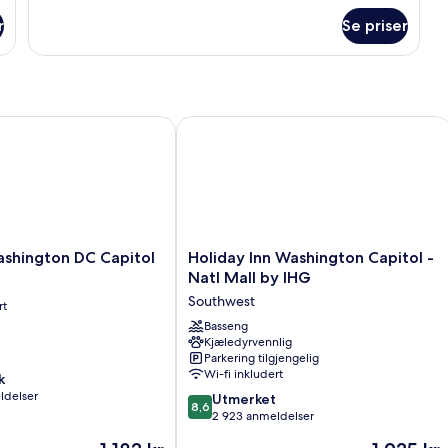
om
r
Se priser
First
Class
King
View
hington DC Capitol
Holiday Inn Washington Capitol - Nat
Holiday
ashington DC Capitol
Holiday Inn Washington Capitol -
Inn
Natl Mall by IHG
Washington
Southwest
rt
Capitol
-
Basseng
Kjæledyrvennlig
Natl
Parkering tilgjengelig
Mall
Wi-fi inkludert
k
by
ldelser
8.6
IHG
Utmerket
8,6
av
Southwest
2 923 anmeldelser
10,
Prisen
Prisen