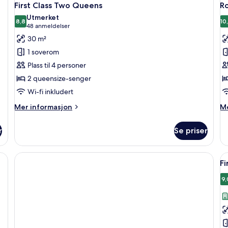
First Class Two Queens
R
Utmerket
8,8
10
8,8 av 10
(48
48 anmeldelser
anmeldelser)
30 m²
1 soverom
Plass til 4 personer
2 queensize-senger
Wi-fi inkludert
Mer
M
Mer informasjon
Me
informasjon
in
om
o
r
Se priser
First
R
Class
Two
Å
Queens
Fi
al
b
9,
a
Fi
C
T