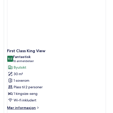
First Class King View
Fantastisk
9,0
9,0 av 10
(16
16 anmeldelser
anmeldelser)
Byutsikt
30 m²
1 soverom
Plass til 2 personer
1 kingsize-seng
Wi-fi inkludert
Mer
Mer informasjon
informasjon