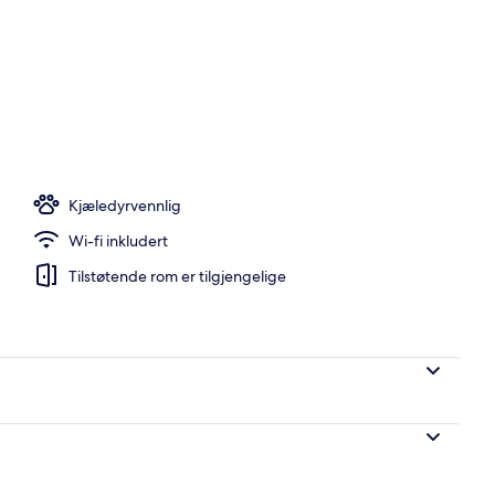
i
Kjæledyrvennlig
Wi-fi inkludert
Tilstøtende rom er tilgjengelige