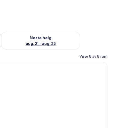
, aug. 14 - aug. 16
Sjekk tilgjengelighet for neste helg, aug. 21 - aug. 23
Neste helg
aug. 21 - aug. 23
Viser 8 av 8 rom