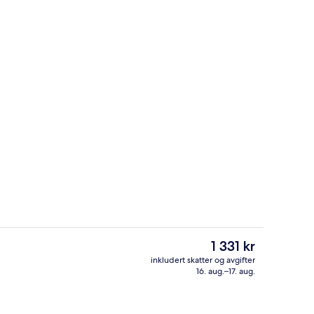
Treningsstudio
av overnattingsstedet
Den
1 331 kr
nåværende
inkludert skatter og avgifter
prisen
16. aug.–17. aug.
Treningsrom
er
1 331 kr