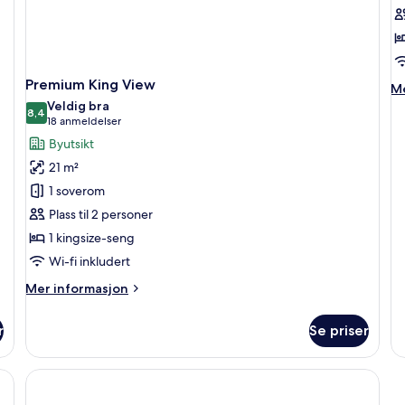
Q
V
Premium King View
M
Me
in
Veldig bra
8,4
8,4 av 10
o
(18
18 anmeldelser
Fi
anmeldelser)
Byutsikt
Cl
21 m²
T
Q
1 soverom
Vi
Plass til 2 personer
1 kingsize-seng
Wi-fi inkludert
Mer
Mer informasjon
informasjon
om
r
Se priser
Premium
King
View
 topp kvalitet, safe på rommet og skrivebord