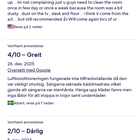
up .. im not complaining just u guys need to clean the room
once in few day or once a week because the room was a bit
dusty.. dust on the tv , desk and floor .. i think it come from the
a/c .. but still recommended 👍 Will come again bcs of ur
friendly staff
Reise på 2 netter
Verifisert anmeldelse
4/10 – Greit
26. des. 2025
Oversett med Google
Luftkonditioneringen fungerade inte tillfredsställande då den
var väldigt smutsig. Sängarna saknade bäddmadrass vilket
gjorde att sängarna var stenhårda. Hänga upp kläder fanns men
inga lådor för att stoppa in tröjor samt underkläder.
Albert, reise på 7 netter
Verifisert anmeldelse
2/10 – Dårlig