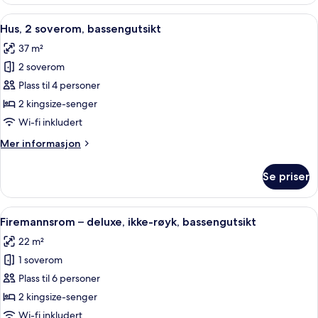
4
soverom,
Åpne
Hus, 2 soverom, bassengutsikt | Minib
21
bassengutsikt
Hus, 2 soverom, bassengutsikt
alle
37 m²
bildene
2 soverom
av
Hus,
Plass til 4 personer
2
2 kingsize-senger
soverom,
Wi-fi inkludert
bassengutsikt
Mer
Mer informasjon
informasjon
om
Se priser
Hus,
2
soverom,
Åpne
Firemannsrom – deluxe, ikke-røyk, bas
13
bassengutsikt
Firemannsrom – deluxe, ikke-røyk, bassengutsikt
alle
22 m²
bildene
1 soverom
av
Firemannsrom
Plass til 6 personer
–
2 kingsize-senger
deluxe,
Wi-fi inkludert