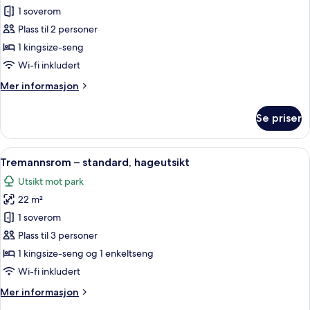
Dobbeltrom
1 soverom
–
Plass til 2 personer
standard,
1 kingsize-seng
hageutsikt
Wi-fi inkludert
Mer
Mer informasjon
informasjon
om
Se priser
Dobbeltrom
–
standard,
Åpne
Tremannsrom – standard, hageutsikt |
8
hageutsikt
Tremannsrom – standard, hageutsikt
alle
Utsikt mot park
bildene
22 m²
av
Tremannsrom
1 soverom
–
Plass til 3 personer
standard,
1 kingsize-seng og 1 enkeltseng
hageutsikt
Wi-fi inkludert
Mer
Mer informasjon
informasjon