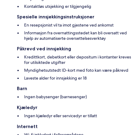
Kontaktløs utsjekking er tilgjengelig
Spesielle innsjekkingsinstruksjoner
En resepsjonist vil ta imot gjestene ved ankomst
Informasjon fra overnattingsstedet kan bli oversatt ved
hjelp av automatiserte oversettelsesverktøy
Påkrevd ved innsjekking
Kredittkort, debetkort eller depositum i kontanter kreves
for utilsiktede utgifter
Myndighetsutstedt ID-kort med foto kan være påkrevd
Laveste alder for innsjekking er 18
Barn
Ingen babysenger (barnesenger)
Kjæledyr
Ingen kjæledyr eller servicedyr er tillatt
Internett
Wi-fi inkludert i fellesområdene