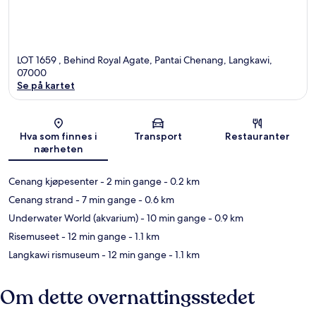
LOT 1659 , Behind Royal Agate, Pantai Chenang, Langkawi,
07000
Se på kartet
Kart
Hva som finnes i
Transport
Restauranter
nærheten
Cenang kjøpesenter
- 2 min gange
- 0.2 km
Cenang strand
- 7 min gange
- 0.6 km
Underwater World (akvarium)
- 10 min gange
- 0.9 km
Risemuseet
- 12 min gange
- 1.1 km
Langkawi rismuseum
- 12 min gange
- 1.1 km
Om dette overnattingsstedet