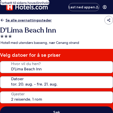
Fortsett til sidens hovedinnhold
Last ned appen
Se alle overnattingssteder
D'Lima Beach Inn
Overnattingssted
med
Hotell med utendørs basseng, nær Cenang strand
3.0
stjerner
Velg datoer for å se priser
Hvor vil du hen?
Datoer
Gjester
Søk