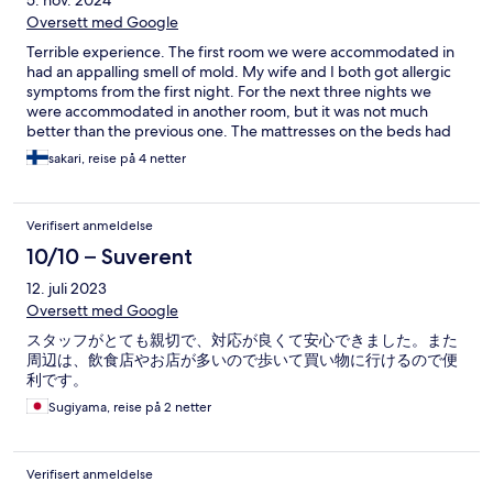
5. nov. 2024
Oversett med Google
Terrible experience. The first room we were accommodated in
had an appalling smell of mold. My wife and I both got allergic
symptoms from the first night. For the next three nights we
were accommodated in another room, but it was not much
better than the previous one. The mattresses on the beds had
already outlived their time. The hotel room door could be
sakari, reise på 4 netter
opened using a normal bank card and there was no security lock
inside the door. The staff was friendly and willing to help. I
cannot recommend staying at this hotel.
Verifisert anmeldelse
10/10 – Suverent
12. juli 2023
Oversett med Google
スタッフがとても親切で、対応が良くて安心できました。また
周辺は、飲食店やお店が多いので歩いて買い物に行けるので便
利です。
Sugiyama, reise på 2 netter
Verifisert anmeldelse