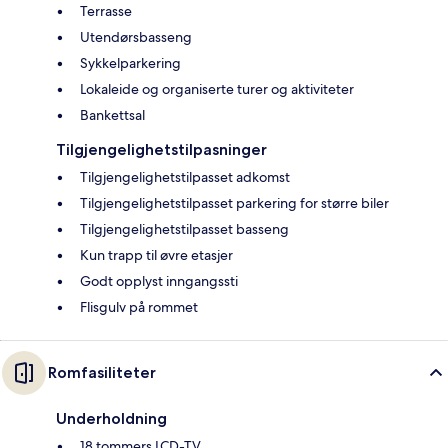
Terrasse
Utendørsbasseng
Sykkelparkering
Lokaleide og organiserte turer og aktiviteter
Bankettsal
Tilgjengelighetstilpasninger
Tilgjengelighetstilpasset adkomst
Tilgjengelighetstilpasset parkering for større biler
Tilgjengelighetstilpasset basseng
Kun trapp til øvre etasjer
Godt opplyst inngangssti
Flisgulv på rommet
Romfasiliteter
Underholdning
18 tommers LCD-TV