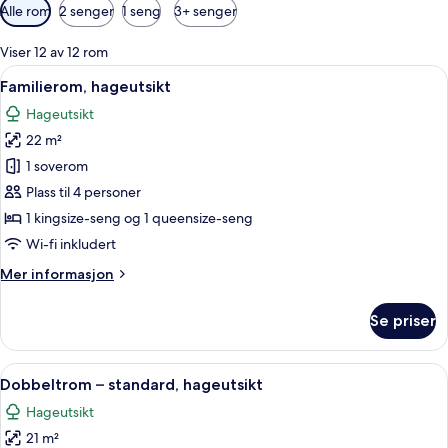
Tilgjengelige
Alle rom
2 senger
1 seng
3+ senger
filtre
for
Viser 12 av 12 rom
rom
Åpne
Familierom, hageutsikt | Minibar, saf
11
Familierom, hageutsikt
alle
Hageutsikt
bildene
22 m²
av
Familierom,
1 soverom
hageutsikt
Plass til 4 personer
1 kingsize-seng og 1 queensize-seng
Wi-fi inkludert
Mer
Mer informasjon
informasjon
om
Se priser
Familierom,
hageutsikt
Åpne
Dobbeltrom – standard, hageutsikt | M
8
Dobbeltrom – standard, hageutsikt
alle
Hageutsikt
bildene
21 m²
av