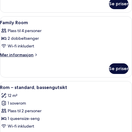
om
Se priser
Triple
Room
Åpne
Minibar, safe på rommet, skrivebord 
8
Family Room
alle
Plass til 4 personer
bildene
2 dobbeltsenger
av
Family
Wi-fi inkludert
Room
Mer
Mer informasjon
informasjon
om
Se priser
Family
Room
Åpne
Rom – standard, bassengutsikt | Minib
9
Rom – standard, bassengutsikt
alle
12 m²
bildene
1 soverom
av
Rom
Plass til 2 personer
–
1 queensize-seng
standard,
Wi-fi inkludert
bassengutsikt