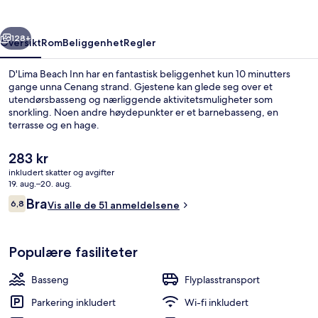
rige
Neste
128+
Oversikt
Rom
Beliggenhet
Regler
D'Lima Beach Inn har en fantastisk beliggenhet kun 10 minutters
gange unna Cenang strand. Gjestene kan glede seg over et
utendørsbasseng og nærliggende aktivitetsmuligheter som
snorkling. Noen andre høydepunkter er et barnebasseng, en
terrasse og en hage.
Den
283 kr
nåværende
inkludert skatter og avgifter
prisen
19. aug.–20. aug.
Rom – superior, bassengutsikt | Minib
er
Anmeldelser
Bra
6,8
Vis alle de 51 anmeldelsene
283 kr
6,8 av 10 –
Populære fasiliteter
Basseng
Flyplasstransport
Parkering inkludert
Wi-fi inkludert