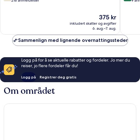
av
av
218 anmeldelser
9 an
10,
10,
Bra,
Utmerke
Prisen
375 kr
218
9
er
anmeldelser
anmelde
inkludert skatter og avgifter
375 kr
6. aug.–7. aug.
Sammenlign med lignende overnattingssteder
Logg på for å se aktuelle rabatter og fordeler. Jo mer du
reiser, jo flere fordeler får du!
Logg på
Registrer deg gratis
Om området