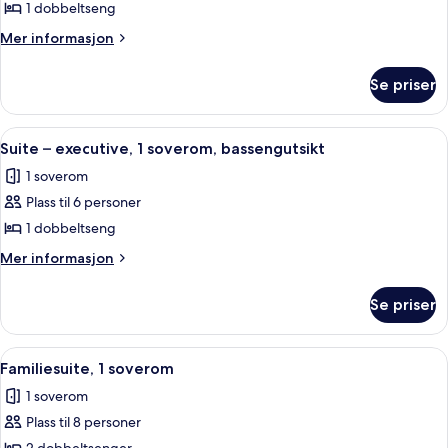
1
1 dobbeltseng
soverom,
Mer
Mer informasjon
bassengutsikt
informasjon
om
Se priser
Familiesuite,
1
soverom,
Åpne
Suite – executive, 1 soverom, basseng
5
bassengutsikt
Suite – executive, 1 soverom, bassengutsikt
alle
1 soverom
bildene
Plass til 6 personer
av
Suite
1 dobbeltseng
–
Mer
Mer informasjon
executive,
informasjon
om
1
Se priser
Suite
soverom,
–
bassengutsikt
executive,
Åpne
Sengetøy av topp kvalitet, senger m
9
1
Familiesuite, 1 soverom
alle
soverom,
1 soverom
bassengutsikt
bildene
Plass til 8 personer
av