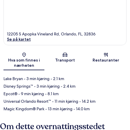
12205 S Apopka Vineland Rd, Orlando, FL, 32836
Se på kartet
Kart
Hva som finnes i
Transport
Restauranter
nærheten
Lake Bryan
- 3 min kjøring
- 2.1 km
Disney Springs™
- 3 min kjøring
- 2.4 km
Epcot®
- 9 min kjøring
- 8.1 km
Universal Orlando Resort™
- 11 min kjøring
- 14.2 km
Magic Kingdom® Park
- 13 min kjøring
- 14.0 km
Om dette overnattingsstedet