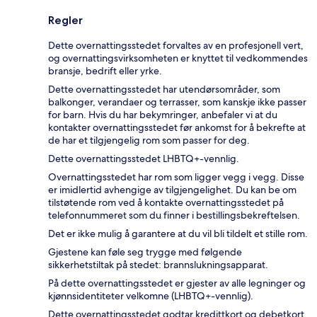
Regler
Dette overnattingsstedet forvaltes av en profesjonell vert,
og overnattingsvirksomheten er knyttet til vedkommendes
bransje, bedrift eller yrke.
Dette overnattingsstedet har utendørsområder, som
balkonger, verandaer og terrasser, som kanskje ikke passer
for barn. Hvis du har bekymringer, anbefaler vi at du
kontakter overnattingsstedet før ankomst for å bekrefte at
de har et tilgjengelig rom som passer for deg.
Dette overnattingsstedet LHBTQ+-vennlig.
Overnattingsstedet har rom som ligger vegg i vegg. Disse
er imidlertid avhengige av tilgjengelighet. Du kan be om
tilstøtende rom ved å kontakte overnattingsstedet på
telefonnummeret som du finner i bestillingsbekreftelsen.
Det er ikke mulig å garantere at du vil bli tildelt et stille rom.
Gjestene kan føle seg trygge med følgende
sikkerhetstiltak på stedet: brannslukningsapparat.
På dette overnattingsstedet er gjester av alle legninger og
kjønnsidentiteter velkomne (LHBTQ+-vennlig).
Dette overnattingsstedet godtar kredittkort og debetkort.