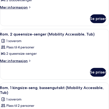
Familiesuite,
2 dobbeltsenger
1
Mer
Mer informasjon
soverom
informasjon
om
Se priser
Familiesuite,
1
soverom
Åpne
Sengetøy av topp kvalitet, senger m
6
Rom, 2 queensize-senger (Mobility Accessible, Tub)
alle
1 soverom
bildene
Plass til 4 personer
av
Rom,
2 queensize-senger
2
Mer
Mer informasjon
queensize-
informasjon
om
senger
Se priser
Rom,
(Mobility
2
Accessible,
queensize-
Åpne
Sengetøy av topp kvalitet, senger m
2
Tub)
senger
Rom, 1 kingsize-seng, bassengutsikt (Mobility Accessible,
alle
(Mobility
Tub)
Accessible,
bildene
1 soverom
Tub)
av
Plass til 2 personer
Rom,