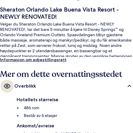
Sheraton Orlando Lake Buena Vista Resort -
NEWLY RENOVATED!
Velger du Sheraton Orlando Lake Buena Vista Resort - NEWLY
RENOVATED!, tar det bare 5 minutter å kjøre til Disney Springs™ og
Orlando Vineland Premium Outlets. Spaavdelingen tilbyr gjestene
både massasje, aromaterapi og manikyr/pedikyr, og du får amerikanske
retter på Zest, som serverer frokost, lunsj og middag. Noen andre
høydepunkter er 2 utendørsbassenger, en bassengbar og et
døgnåpent treningssenter. Mange skryter av den vennlige betjeningen
Informasjon om avbestillingsrett
og beliggenheten.
Mer om dette overnattingsstedet
Overblikk
Hotellets størrelse
486 rom
Består av 6 etasjer
Ankomst/avreise