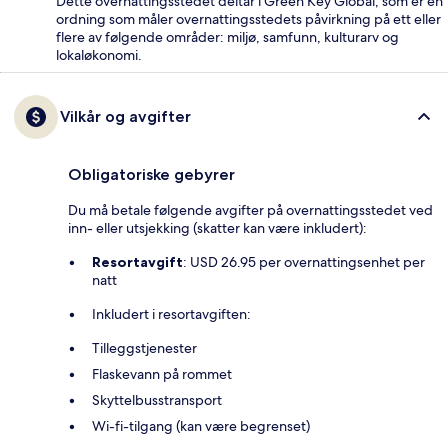
Dette overnattingsstedet deltar i Green Key Global, som er en
ordning som måler overnattingsstedets påvirkning på ett eller
flere av følgende områder: miljø, samfunn, kulturarv og
lokaløkonomi.
Vilkår og avgifter
Obligatoriske gebyrer
Du må betale følgende avgifter på overnattingsstedet ved
inn- eller utsjekking (skatter kan være inkludert):
Resortavgift
: USD 26.95 per overnattingsenhet per
natt
Inkludert i resortavgiften:
Tilleggstjenester
Flaskevann på rommet
Skyttelbusstransport
Wi-fi-tilgang (kan være begrenset)