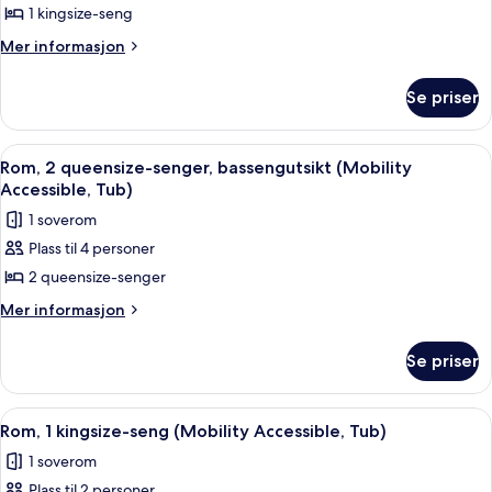
1 kingsize-seng
1
kingsize-
Mer
Mer informasjon
informasjon
seng,
om
bassengutsikt
Se priser
Rom,
(Mobility
1
Accessible,
kingsize-
Åpne
Sengetøy av topp kvalitet, senger m
5
seng,
Tub)
Rom, 2 queensize-senger, bassengutsikt (Mobility
alle
bassengutsikt
Accessible, Tub)
(Mobility
bildene
1 soverom
Accessible,
av
Tub)
Plass til 4 personer
Rom,
2 queensize-senger
2
queensize-
Mer
Mer informasjon
informasjon
senger,
om
bassengutsikt
Se priser
Rom,
(Mobility
2
Accessible,
queensize-
Åpne
Sengetøy av topp kvalitet, senger m
2
senger,
Tub)
Rom, 1 kingsize-seng (Mobility Accessible, Tub)
alle
bassengutsikt
1 soverom
(Mobility
bildene
Accessible,
Plass til 2 personer