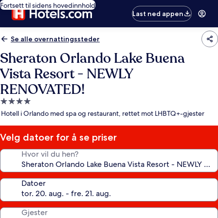
Fortsett til sidens hovedinnhold
Last ned appen
Se alle overnattingssteder
Sheraton Orlando Lake Buena
Vista Resort - NEWLY
RENOVATED!
Overnattingssted
med
Hotell i Orlando med spa og restaurant, rettet mot LHBTQ+-gjester
4.0
stjerner
Velg datoer for å se priser
Hvor vil du hen?
Datoer
Gjester