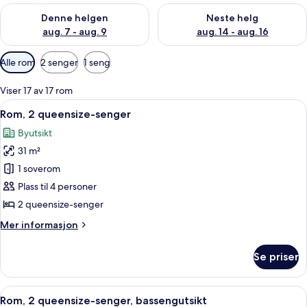
Sjekk tilgjengelighet for denne helgen, aug. 7 - aug. 9
Sjekk tilgjengelighet for neste 
Denne helgen
Neste helg
aug. 7 - aug. 9
aug. 14 - aug. 16
Tilgjengelige
Alle rom
2 senger
1 seng
filtre
for
Viser 17 av 17 rom
rom
Åpne
Sengetøy av topp kvalitet, senger m
9
Rom, 2 queensize-senger
alle
Byutsikt
bildene
31 m²
av
Rom,
1 soverom
2
Plass til 4 personer
queensize-
2 queensize-senger
senger
Mer
Mer informasjon
informasjon
om
Se priser
Rom,
2
queensize-
Åpne
Sengetøy av topp kvalitet, senger m
9
senger
Rom, 2 queensize-senger, bassengutsikt