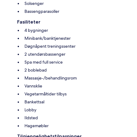
Solsenger
Bassengparasoller
Fasiliteter
4 bygninger
Minibank/banktjenester
Døgnåpent treningssenter
2 utendørsbassenger
Spa med full service
2 boblebad
Massasje-/behandlingsrom
Vannsklie
Vegetarmåltider tilbys
Bankettsal
Lobby
Ildsted
Hagemøbler
Tilgjengelighetstilpasninger