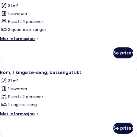
alle
31 m²
bildene
1 soverom
av
Rom,
Plass til 4 personer
2
2 queensize-senger
queensize-
Mer
Mer informasjon
senger,
informasjon
bassengutsikt
om
Se priser
Rom,
2
queensize-
Åpne
Sengetøy av topp kvalitet, senger m
8
senger,
Rom, 1 kingsize-seng, bassengutsikt
alle
bassengutsikt
31 m²
bildene
1 soverom
av
Rom,
Plass til 2 personer
1
1 kingsize-seng
kingsize-
Mer
Mer informasjon
seng,
informasjon
bassengutsikt
om
Se priser
Rom,
1