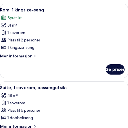
kingsize-
Åpne
Sengetøy av topp kvalitet, senger m
10
seng,
Rom, 1 kingsize-seng
alle
bassengutsikt
Byutsikt
bildene
31 m²
av
Rom,
1 soverom
1
Plass til 2 personer
kingsize-
1 kingsize-seng
seng
Mer
Mer informasjon
informasjon
om
Se priser
Rom,
1
kingsize-
Åpne
Sengetøy av topp kvalitet, senger m
8
seng
Suite, 1 soverom, bassengutsikt
alle
48 m²
bildene
1 soverom
av
Suite,
Plass til 6 personer
1
1 dobbeltseng
soverom,
Mer
Mer informasjon