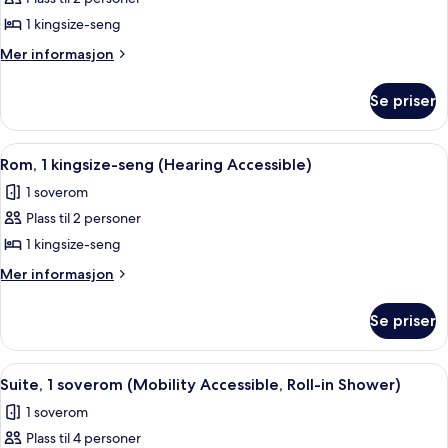
av
Tub)
Rom,
1 kingsize-seng
1
Mer
Mer informasjon
kingsize-
informasjon
om
seng
Se priser
Rom,
(Mobility
1
Accessible,
kingsize-
Åpne
Sengetøy av topp kvalitet, senger m
3
Tub)
seng
Rom, 1 kingsize-seng (Hearing Accessible)
alle
(Mobility
1 soverom
Accessible,
bildene
Tub)
Plass til 2 personer
av
Rom,
1 kingsize-seng
1
Mer
Mer informasjon
kingsize-
informasjon
om
seng
Se priser
Rom,
(Hearing
1
Accessible)
kingsize-
Åpne
Sengetøy av topp kvalitet, senger m
1
seng
Suite, 1 soverom (Mobility Accessible, Roll-in Shower)
alle
(Hearing
1 soverom
Accessible)
bildene
Plass til 4 personer
av