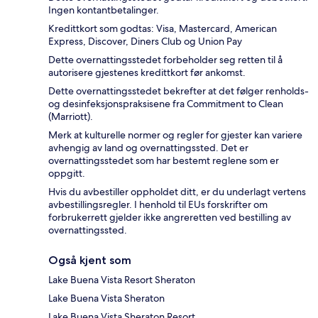
Ingen kontantbetalinger.
Kredittkort som godtas: Visa, Mastercard, American
Express, Discover, Diners Club og Union Pay
Dette overnattingsstedet forbeholder seg retten til å
autorisere gjestenes kredittkort før ankomst.
Dette overnattingsstedet bekrefter at det følger renholds-
og desinfeksjonspraksisene fra Commitment to Clean
(Marriott).
Merk at kulturelle normer og regler for gjester kan variere
avhengig av land og overnattingssted. Det er
overnattingsstedet som har bestemt reglene som er
oppgitt.
Hvis du avbestiller oppholdet ditt, er du underlagt vertens
avbestillingsregler. I henhold til EUs forskrifter om
forbrukerrett gjelder ikke angreretten ved bestilling av
overnattingssted.
Også kjent som
Lake Buena Vista Resort Sheraton
Lake Buena Vista Sheraton
Lake Buena Vista Sheraton Resort