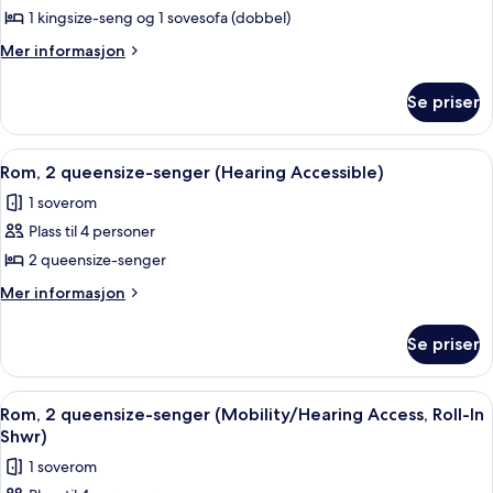
Suite,
1 kingsize-seng og 1 sovesofa (dobbel)
1
Mer
Mer informasjon
soverom
informasjon
om
(Mobility
Se priser
Suite,
Accessible,
1
Roll-
soverom
Åpne
Sengetøy av topp kvalitet, senger m
7
in
(Mobility
Rom, 2 queensize-senger (Hearing Accessible)
alle
Accessible,
Shower)
1 soverom
Roll-
bildene
in
Plass til 4 personer
av
Shower)
Rom,
2 queensize-senger
2
Mer
Mer informasjon
queensize-
informasjon
om
senger
Se priser
Rom,
(Hearing
2
Accessible)
queensize-
Åpne
Sengetøy av topp kvalitet, senger m
6
senger
Rom, 2 queensize-senger (Mobility/Hearing Access, Roll-In
alle
(Hearing
Shwr)
Accessible)
bildene
1 soverom
av