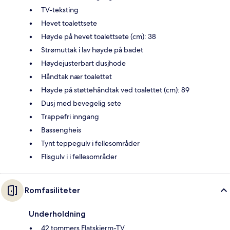
TV-teksting
Hevet toalettsete
Høyde på hevet toalettsete (cm): 38
Strømuttak i lav høyde på badet
Høydejusterbart dusjhode
Håndtak nær toalettet
Høyde på støttehåndtak ved toalettet (cm): 89
Dusj med bevegelig sete
Trappefri inngang
Bassengheis
Tynt teppegulv i fellesområder
Flisgulv i i fellesområder
Romfasiliteter
Underholdning
42 tommers Flatskjerm-TV