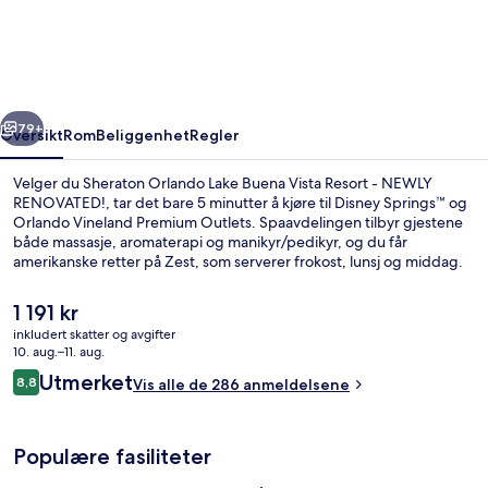
Lake
Buena
Vista
Resort
rige
Neste
-
79+
Oversikt
Rom
Beliggenhet
Regler
NEWLY
Velger du Sheraton Orlando Lake Buena Vista Resort - NEWLY
RENOVATED!
RENOVATED!, tar det bare 5 minutter å kjøre til Disney Springs™ og
Orlando Vineland Premium Outlets. Spaavdelingen tilbyr gjestene
både massasje, aromaterapi og manikyr/pedikyr, og du får
amerikanske retter på Zest, som serverer frokost, lunsj og middag.
Noen andre høydepunkter er 2 utendørsbassenger, en bassengbar
og et døgnåpent treningssenter. Mange skryter av den vennlige
Den
1 191 kr
betjeningen og beliggenheten.
nåværende
inkludert skatter og avgifter
prisen
10. aug.–11. aug.
2 utendørsbassenger, bassengtelt (mot
er
Anmeldelser
Utmerket
8,8
Vis alle de 286 anmeldelsene
1 191 kr
8,8 av 10 –
Populære fasiliteter