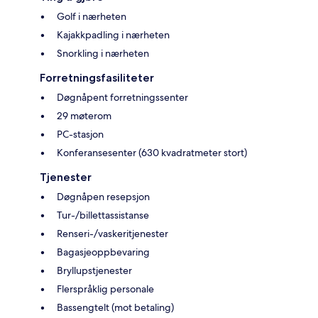
Golf i nærheten
Kajakkpadling i nærheten
Snorkling i nærheten
Forretningsfasiliteter
Døgnåpent forretningssenter
29 møterom
PC-stasjon
Konferansesenter (630 kvadratmeter stort)
Tjenester
Døgnåpen resepsjon
Tur-/billettassistanse
Renseri-/vaskeritjenester
Bagasjeoppbevaring
Bryllupstjenester
Flerspråklig personale
Bassengtelt (mot betaling)