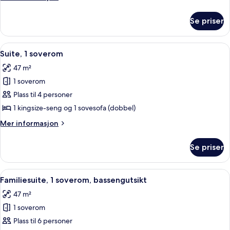
bassengutsikt
informasjon
om
Se priser
Suite,
1
soverom,
Åpne
Sengetøy av topp kvalitet, senger m
16
bassengutsikt
Suite, 1 soverom
alle
47 m²
bildene
1 soverom
av
Suite,
Plass til 4 personer
1
1 kingsize-seng og 1 sovesofa (dobbel)
soverom
Mer
Mer informasjon
informasjon
om
Se priser
Suite,
1
soverom
Åpne
Sengetøy av topp kvalitet, senger m
11
Familiesuite, 1 soverom, bassengutsikt
alle
47 m²
bildene
1 soverom
av
Familiesuite,
Plass til 6 personer