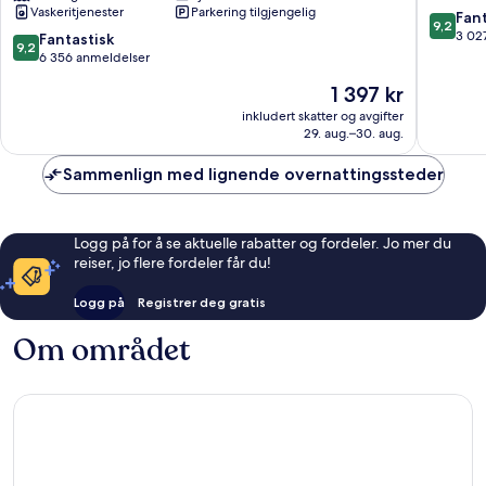
Vaskeritjenester
Parkering tilgjengelig
Buena
Orlando
9.2
Fant
9,2
Vista/Orlando
Orlando
av
3 02
9.2
Fantastisk
9,2
Orlando
10,
av
6 356 anmeldelser
Fantasti
10,
Prisen
1 397 kr
3 027
Fantastisk,
er
anmelde
6 356
inkludert skatter og avgifter
1 397 kr
29. aug.–30. aug.
anmeldelser
Sammenlign med lignende overnattingssteder
Logg på for å se aktuelle rabatter og fordeler. Jo mer du
reiser, jo flere fordeler får du!
Logg på
Registrer deg gratis
Om området