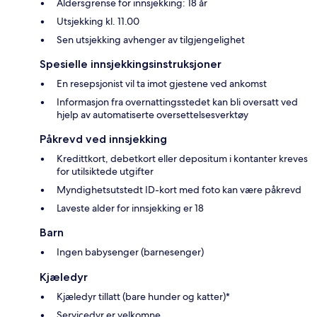
Aldersgrense for innsjekking: 18 år
Utsjekking kl. 11.00
Sen utsjekking avhenger av tilgjengelighet
Spesielle innsjekkingsinstruksjoner
En resepsjonist vil ta imot gjestene ved ankomst
Informasjon fra overnattingsstedet kan bli oversatt ved
hjelp av automatiserte oversettelsesverktøy
Påkrevd ved innsjekking
Kredittkort, debetkort eller depositum i kontanter kreves
for utilsiktede utgifter
Myndighetsutstedt ID-kort med foto kan være påkrevd
Laveste alder for innsjekking er 18
Barn
Ingen babysenger (barnesenger)
Kjæledyr
Kjæledyr tillatt (bare hunder og katter)*
Servicedyr er velkomne