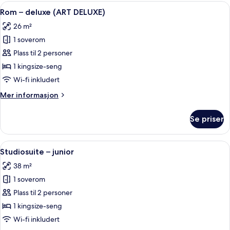
standard
Åpne
Rom – deluxe (ART DELUXE) | Sengetøy
7
(PETIT)
Rom – deluxe (ART DELUXE)
alle
26 m²
bildene
1 soverom
av
Rom
Plass til 2 personer
–
1 kingsize-seng
deluxe
Wi-fi inkludert
(ART
Mer
Mer informasjon
DELUXE)
informasjon
om
Se priser
Rom
–
deluxe
Åpne
Studiosuite – junior | Eget kjøkken |
8
(ART
Studiosuite – junior
alle
DELUXE)
38 m²
bildene
1 soverom
av
Studiosuite
Plass til 2 personer
–
1 kingsize-seng
junior
Wi-fi inkludert