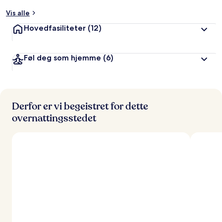
Vis alle
a
v
Hovedfasiliteter
(12)
r
e
Føl deg som hjemme
(6)
i
s
e
n
d
e
Derfor er vi begeistret for dette
overnattingsstedet