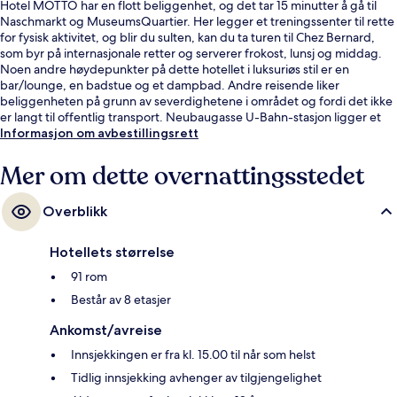
Hotel MOTTO har en flott beliggenhet, og det tar 15 minutter å gå til
Naschmarkt og MuseumsQuartier. Her legger et treningssenter til rette
for fysisk aktivitet, og blir du sulten, kan du ta turen til Chez Bernard,
som byr på internasjonale retter og serverer frokost, lunsj og middag.
Noen andre høydepunkter på dette hotellet i luksuriøs stil er en
bar/lounge, en badstue og et dampbad. Andre reisende liker
beliggenheten på grunn av severdighetene i området og fordi det ikke
er langt til offentlig transport. Neubaugasse U-Bahn-stasjon ligger et
steinkast unna, og det tar 5 minutter å gå til Zieglergasse U-Bahn-
Informasjon om avbestillingsrett
stasjon.
Mer om dette overnattingsstedet
Overblikk
Hotellets størrelse
91 rom
Består av 8 etasjer
Ankomst/avreise
Innsjekkingen er fra kl. 15.00 til når som helst
Tidlig innsjekking avhenger av tilgjengelighet