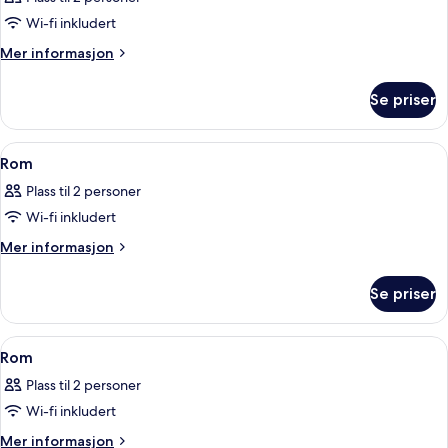
bildene
Wi-fi inkludert
av
Rom
Mer
Mer informasjon
informasjon
om
Se priser
Rom
Åpne
Sengetøy i egyptisk bomull, sengetøy
9
Rom
alle
Plass til 2 personer
bildene
Wi-fi inkludert
av
Rom
Mer
Mer informasjon
informasjon
om
Se priser
Rom
Åpne
Sengetøy i egyptisk bomull, sengetøy
7
Rom
alle
Plass til 2 personer
bildene
Wi-fi inkludert
av
Rom
Mer
Mer informasjon