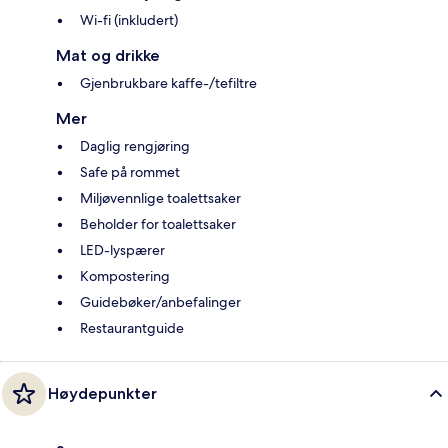
Wi-fi (inkludert)
Mat og drikke
Gjenbrukbare kaffe-/tefiltre
Mer
Daglig rengjøring
Safe på rommet
Miljøvennlige toalettsaker
Beholder for toalettsaker
LED-lyspærer
Kompostering
Guidebøker/anbefalinger
Restaurantguide
Høydepunkter