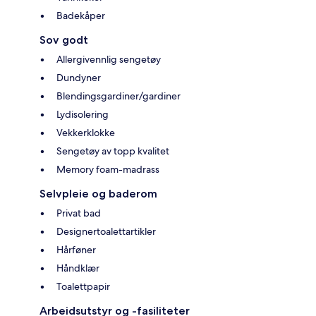
Badekåper
Sov godt
Allergivennlig sengetøy
Dundyner
Blendingsgardiner/gardiner
Lydisolering
Vekkerklokke
Sengetøy av topp kvalitet
Memory foam-madrass
Selvpleie og baderom
Privat bad
Designertoalettartikler
Hårføner
Håndklær
Toalettpapir
Arbeidsutstyr og -fasiliteter