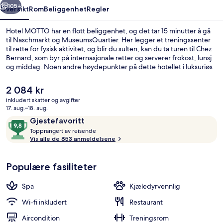
105+
Oversikt
Rom
Beliggenhet
Regler
Hotel MOTTO har en flott beliggenhet, og det tar 15 minutter å gå
til Naschmarkt og MuseumsQuartier. Her legger et treningssenter
til rette for fysisk aktivitet, og blir du sulten, kan du ta turen til Chez
Bernard, som byr på internasjonale retter og serverer frokost, lunsj
og middag. Noen andre høydepunkter på dette hotellet i luksuriøs
stil er en bar/lounge, en badstue og et dampbad. Andre reisende
liker beliggenheten på grunn av severdighetene i området og fordi
Den
2 084 kr
det ikke er langt til offentlig transport. Neubaugasse U-Bahn-
nåværende
inkludert skatter og avgifter
stasjon ligger et steinkast unna, og det tar 5 minutter å gå til
prisen
17. aug.–18. aug.
Zieglergasse U-Bahn-stasjon.
Resepsjon
er
Anmeldelser
9,8
Gjestefavoritt
2 084 kr
T
av
Topprangert av reisende
o
Vis alle de 853 anmeldelsene
10,
p
Gjestefavoritt
p
Populære fasiliteter
r
a
n
Spa
Kjæledyrvennlig
g
e
Wi-fi inkludert
Restaurant
r
Aircondition
Treningsrom
t