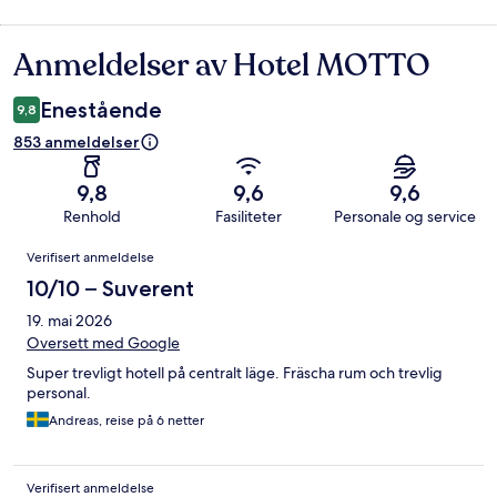
Anmeldelser av Hotel MOTTO
Anmeldelser
Enestående
9,8
853 anmeldelser
9,8
9,6
9,6
Renhold
Fasiliteter
Personale og service
Anmeldelser
Verifisert anmeldelse
10/10 – Suverent
19. mai 2026
Oversett med Google
Super trevligt hotell på centralt läge. Fräscha rum och trevlig
personal.
Andreas, reise på 6 netter
Verifisert anmeldelse