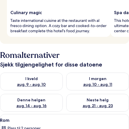
Culinary magic
Spa da
Taste international cuisine at the restaurant with al
This hot
fresco dining option. A cozy bar and cooked-to-order
ultimate
breakfast complete this hotel's food journey.
center 
Romalternativer
Sjekk tilgjengelighet for disse datoene
Sjekk tilgjengelighet for i kveld, aug. 9 - aug. 10
Sjekk tilgjengelighet for i mor
I kveld
I morgen
aug. 9 - aug. 10
aug. 10 - aug. 11
Sjekk tilgjengelighet for denne helgen, aug. 14 - aug. 16
Sjekk tilgjengelighet for neste
Denne helgen
Neste helg
aug. 14 - aug. 16
aug. 21 - aug. 23
Åpne
Sengetøy i egyptisk bomull, sengetøy
9
Rom
alle
Plass til 2 personer