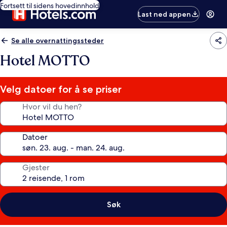
Fortsett til sidens hovedinnhold
Last ned appen
Se alle overnattingssteder
Hotel MOTTO
Velg datoer for å se priser
Hvor vil du hen?
Datoer
Gjester
Søk