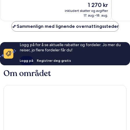
10,
10,
Prisen
1 270 kr
Suverent,
Suveren
er
191
161
inkludert skatter og avgifter
1 270 kr
17. aug.–18. aug.
anmeldelser
anmelde
Sammenlign med lignende overnattingssteder
Logg på for å se aktuelle rabatter og fordeler. Jo mer du
reiser, jo flere fordeler får du!
Logg på
Registrer deg gratis
Om området