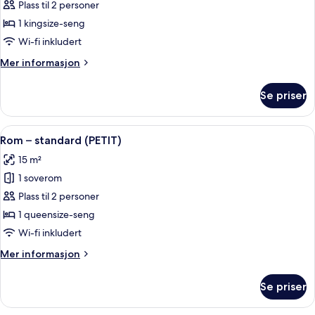
Rom
Plass til 2 personer
–
1 kingsize-seng
superior
Wi-fi inkludert
(CHIC)
Mer
Mer informasjon
informasjon
om
Se priser
Rom
–
superior
Åpne
Rom – standard (PETIT) | Sengetøy i e
7
(CHIC)
Rom – standard (PETIT)
alle
15 m²
bildene
1 soverom
av
Rom
Plass til 2 personer
–
1 queensize-seng
standard
Wi-fi inkludert
(PETIT)
Mer
Mer informasjon
informasjon
om
Se priser
Rom
–