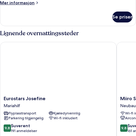
Mer
Mer informasjon
informasjon
om
Se priser
Studiosuite
–
junior
Lignende overnattingssteder
Eurostars Josefine
Miiro S
Eurostars
Miiro
Eurostars Josefine
Miiro 
Josefine
Spittelb
Mariahilf
Neubau
Mariahilf
NEW
Flyplasstransport
Kjæledyrvennlig
Wi-fi 
OPENI
Parkering tilgjengelig
Wi-fi inkludert
Aircon
Neubau
9.8
9.8
Suverent
Suv
9,8
9,8
av
av
191 anmeldelser
161 