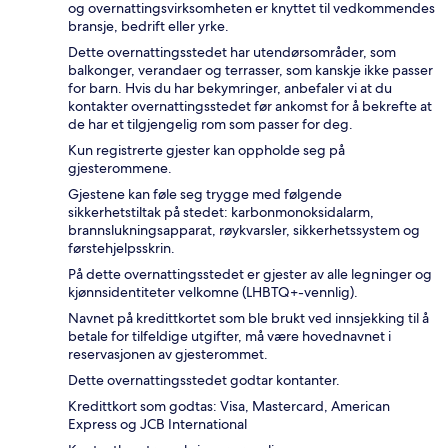
og overnattingsvirksomheten er knyttet til vedkommendes
bransje, bedrift eller yrke.
Dette overnattingsstedet har utendørsområder, som
balkonger, verandaer og terrasser, som kanskje ikke passer
for barn. Hvis du har bekymringer, anbefaler vi at du
kontakter overnattingsstedet før ankomst for å bekrefte at
de har et tilgjengelig rom som passer for deg.
Kun registrerte gjester kan oppholde seg på
gjesterommene.
Gjestene kan føle seg trygge med følgende
sikkerhetstiltak på stedet: karbonmonoksidalarm,
brannslukningsapparat, røykvarsler, sikkerhetssystem og
førstehjelpsskrin.
På dette overnattingsstedet er gjester av alle legninger og
kjønnsidentiteter velkomne (LHBTQ+-vennlig).
Navnet på kredittkortet som ble brukt ved innsjekking til å
betale for tilfeldige utgifter, må være hovednavnet i
reservasjonen av gjesterommet.
Dette overnattingsstedet godtar kontanter.
Kredittkort som godtas: Visa, Mastercard, American
Express og JCB International