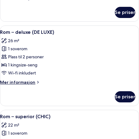
informasjon
om
Se priser
Rom
Åpne
Rom – deluxe (DE LUXE) | Sengetøy i 
6
Rom – deluxe (DE LUXE)
alle
26 m²
bildene
1 soverom
av
Rom
Plass til 2 personer
–
1 kingsize-seng
deluxe
Wi-fi inkludert
(DE
Mer
Mer informasjon
LUXE)
informasjon
om
Se priser
Rom
–
deluxe
Åpne
Rom – superior (CHIC) | Sengetøy i eg
9
(DE
Rom – superior (CHIC)
alle
LUXE)
22 m²
bildene
1 soverom
av