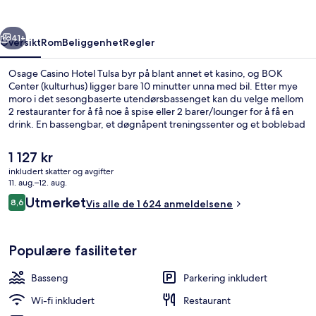
rige
Neste
41+
Oversikt
Rom
Beliggenhet
Regler
Osage Casino Hotel Tulsa byr på blant annet et kasino, og BOK
Center (kulturhus) ligger bare 10 minutter unna med bil. Etter mye
moro i det sesongbaserte utendørsbassenget kan du velge mellom
2 restauranter for å få noe å spise eller 2 barer/lounger for å få en
drink. En bassengbar, et døgnåpent treningssenter og et boblebad
er noen andre høydepunkter å se frem til her. Bassenget og de
komfortable sengene får mye skryt fra andre reisende.
Den
1 127 kr
nåværende
inkludert skatter og avgifter
prisen
11. aug.–12. aug.
Eksteriør
er
Anmeldelser
Utmerket
8,6
Vis alle de 1 624 anmeldelsene
1 127 kr
8,6 av 10 –
Populære fasiliteter
Basseng
Parkering inkludert
Wi-fi inkludert
Restaurant