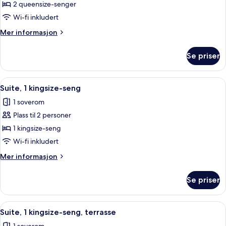
Rom
2 queensize-senger
–
Wi-fi inkludert
standard,
Mer
Mer informasjon
2
informasjon
queensize-
om
Se priser
Rom
senger
–
standard,
Åpne
En 49-tommers Flatskjerm-TV med kab
4
2
Suite, 1 kingsize-seng
alle
queensize-
1 soverom
senger
bildene
Plass til 2 personer
av
Suite,
1 kingsize-seng
1
Wi-fi inkludert
kingsize-
Mer
Mer informasjon
seng
informasjon
om
Se priser
Suite,
1
kingsize-
Åpne
En 49-tommers Flatskjerm-TV med kab
4
seng
Suite, 1 kingsize-seng, terrasse
alle