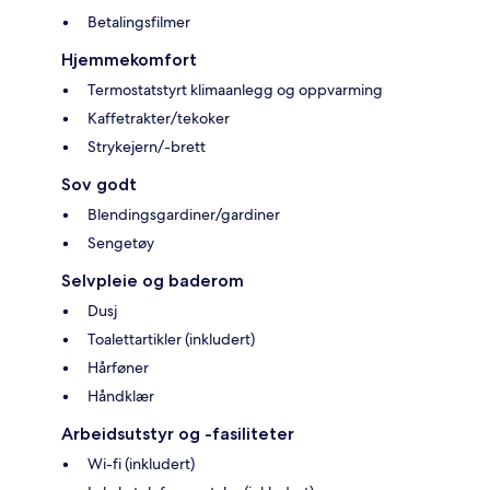
Betalingsfilmer
Hjemmekomfort
Termostatstyrt klimaanlegg og oppvarming
Kaffetrakter/tekoker
Strykejern/-brett
Sov godt
Blendingsgardiner/gardiner
Sengetøy
Selvpleie og baderom
Dusj
Toalettartikler (inkludert)
Hårføner
Håndklær
Arbeidsutstyr og -fasiliteter
Wi-fi (inkludert)