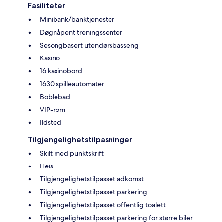
Fasiliteter
Minibank/banktjenester
Døgnåpent treningssenter
Sesongbasert utendørsbasseng
Kasino
16 kasinobord
1630 spilleautomater
Boblebad
VIP-rom
Ildsted
Tilgjengelighetstilpasninger
Skilt med punktskrift
Heis
Tilgjengelighetstilpasset adkomst
Tilgjengelighetstilpasset parkering
Tilgjengelighetstilpasset offentlig toalett
Tilgjengelighetstilpasset parkering for større biler