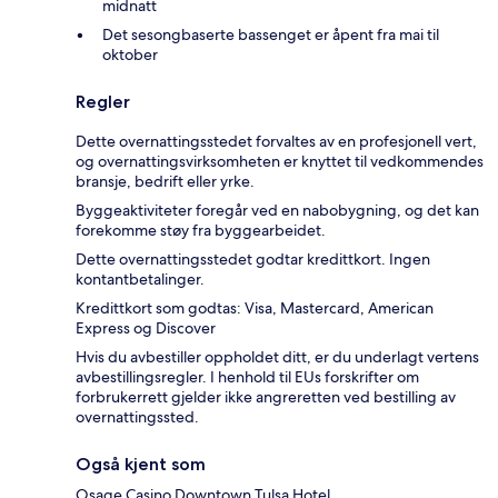
midnatt
Det sesongbaserte bassenget er åpent fra mai til
oktober
Regler
Dette overnattingsstedet forvaltes av en profesjonell vert,
og overnattingsvirksomheten er knyttet til vedkommendes
bransje, bedrift eller yrke.
Byggeaktiviteter foregår ved en nabobygning, og det kan
forekomme støy fra byggearbeidet.
Dette overnattingsstedet godtar kredittkort. Ingen
kontantbetalinger.
Kredittkort som godtas: Visa, Mastercard, American
Express og Discover
Hvis du avbestiller oppholdet ditt, er du underlagt vertens
avbestillingsregler. I henhold til EUs forskrifter om
forbrukerrett gjelder ikke angreretten ved bestilling av
overnattingssted.
Også kjent som
Osage Casino Downtown Tulsa Hotel