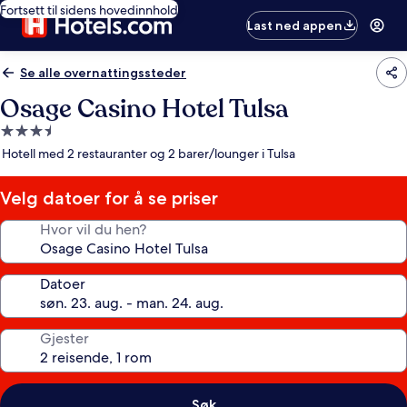
Fortsett til sidens hovedinnhold
Last ned appen
Se alle overnattingssteder
Osage Casino Hotel Tulsa
Overnattingssted
med
Hotell med 2 restauranter og 2 barer/lounger i Tulsa
3.5
stjerner
Velg datoer for å se priser
Hvor vil du hen?
Datoer
Gjester
Søk