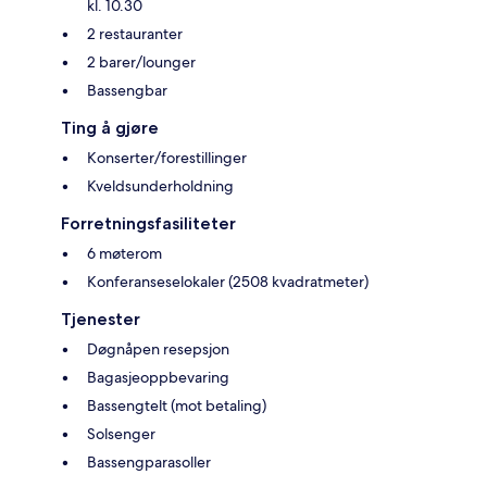
kl. 10.30
2 restauranter
2 barer/lounger
Bassengbar
Ting å gjøre
Konserter/forestillinger
Kveldsunderholdning
Forretningsfasiliteter
6 møterom
Konferanseselokaler (2508 kvadratmeter)
Tjenester
Døgnåpen resepsjon
Bagasjeoppbevaring
Bassengtelt (mot betaling)
Solsenger
Bassengparasoller