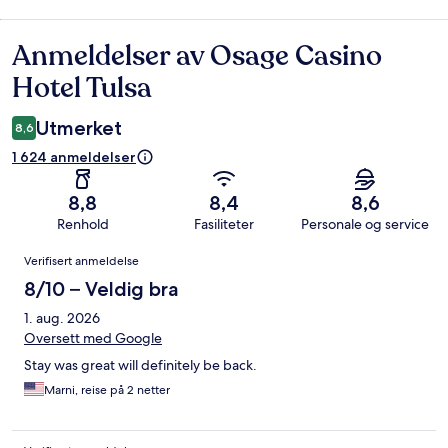
Anmeldelser av Osage Casino
Anmeldelser
Hotel Tulsa
Utmerket
8,6
1 624 anmeldelser
8,8
8,4
8,6
Renhold
Fasiliteter
Personale og service
Anmeldelser
Verifisert anmeldelse
8/10 – Veldig bra
1. aug. 2026
Oversett med Google
Stay was great will definitely be back.
Marni, reise på 2 netter