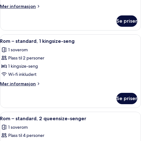
deluxe,
Mer
Mer informasjon
2
informasjon
queensize-
om
Se priser
Rom
senger,
–
terrasse
deluxe,
Åpne
Safe på rommet, blendingsgardiner og
1
2
Rom – standard, 1 kingsize-seng
alle
queensize-
1 soverom
senger,
bildene
terrasse
Plass til 2 personer
av
Rom
1 kingsize-seng
–
Wi-fi inkludert
standard,
Mer
Mer informasjon
1
informasjon
kingsize-
om
Se priser
Rom
seng
–
standard,
Åpne
Safe på rommet, blendingsgardiner og
1
1
Rom – standard, 2 queensize-senger
alle
kingsize-
1 soverom
seng
bildene
Plass til 4 personer
av