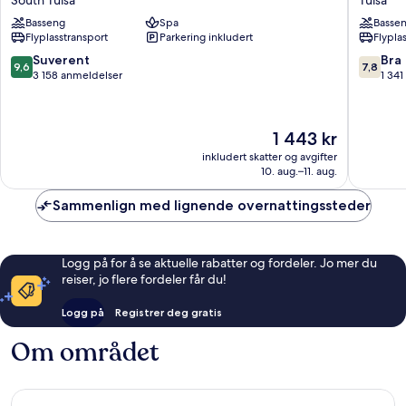
Casino
Tulsa
Basseng
Spa
Basse
Resort
Flyplasstransport
Parkering inkludert
Flypla
South
Tulsa
9.6
7.8
Suverent
Bra
9,6
7,8
av
av
3 158 anmeldelser
1 34
10,
10,
Suverent,
Bra,
3 158
1 341
Prisen
1 443 kr
anmeldelser
anmelde
er
inkludert skatter og avgifter
1 443 kr
10. aug.–11. aug.
Sammenlign med lignende overnattingssteder
Logg på for å se aktuelle rabatter og fordeler. Jo mer du
reiser, jo flere fordeler får du!
Logg på
Registrer deg gratis
Om området