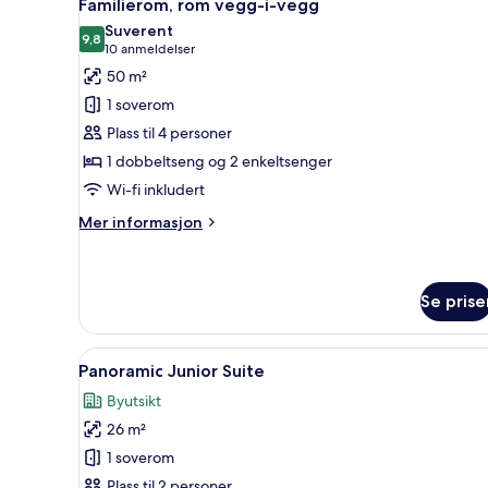
8
Familierom, rom vegg-i-vegg
alle
Suverent
bildene
9,8
9,8 av 10
(10
10 anmeldelser
av
anmeldelser)
50 m²
Familierom,
1 soverom
rom
Plass til 4 personer
vegg-
1 dobbeltseng og 2 enkeltsenger
i-
Wi-fi inkludert
vegg
Mer
Mer informasjon
informasjon
om
Familierom,
rom
Se prise
vegg-
i-
Åpne
Sengetøy av topp kvalitet, min
vegg
8
Panoramic Junior Suite
alle
Byutsikt
bildene
26 m²
av
Panoramic
1 soverom
Junior
Plass til 2 personer