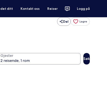
det ditt
Kontakt oss
Reiser
Logg på
Del
Lagre
Gjester
Søk