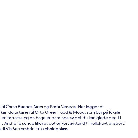
Lobby
e til Corso Buenos Aires og Porta Venezia. Her legger et
ten, kan du ta turen til Orto Green Food & Mood, som byr på lokale
, en terrasse og en hage er bare noe av det du kan glede deg til
Suite | Seng
l. Andre reisende liker at det er kort avstand til kollektivtransport:
å til Via Settembrini trikkeholdeplass.