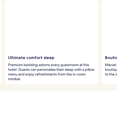
Ultimate comfort sleep
Bouti
Premium bedding adorns every guestroom at this
Marvel 
hotel. Guests can personalize their sleep with a pillow
boutiqu
menu and enjoy refreshments from the in-room
to the 
minibar.