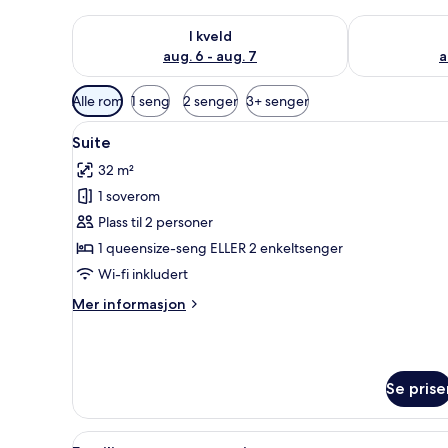
Sjekk tilgjengelighet for i kveld, aug. 6 - aug. 7
Sjekk tilgjeng
I kveld
aug. 6 - aug. 7
a
Tilgjengelige
Alle rom
1 seng
2 senger
3+ senger
filtre
Åpne
Suite | Sengetøy av topp kvali
for
9
Suite
alle
rom
32 m²
bildene
1 soverom
av
Suite
Plass til 2 personer
1 queensize-seng ELLER 2 enkeltsenger
Wi-fi inkludert
Mer
Mer informasjon
informasjon
om
Suite
Se prise
Åpne
Sengetøy av topp kvalitet, min