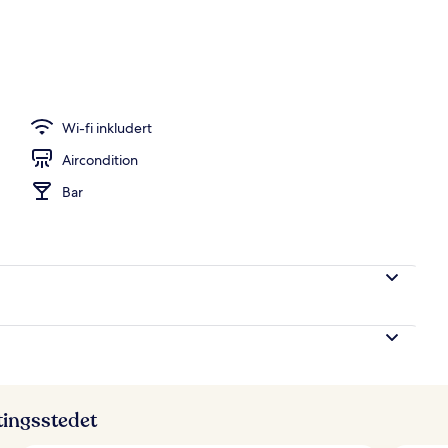
Wi-fi inkludert
Aircondition
Bar
ttingsstedet