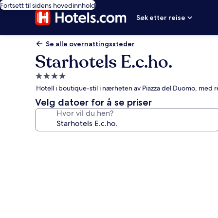
Fortsett til sidens hovedinnhold
Søk etter reise
Se alle overnattingssteder
Starhotels E.c.ho.
Overnattingssted
med
Hotell i boutique-stil i nærheten av Piazza del Duomo, med r
4.0
Velg datoer for å se priser
stjerner
Hvor vil du hen?
Bildegalleri
av
Starhotels
E.c.ho.