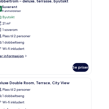
5
bbeltrom – deluxe, terrasse, byutsikt
le
Suverent
ildene
6
9,6 av 10
(9
9 anmeldelser
v
anmeldelser)
Byutsikt
obbeltrom
21 m²
1 soverom
eluxe,
Plass til 2 personer
errasse,
1 dobbeltseng
yutsikt
Wi-fi inkludert
er
r informasjon
formasjon
m
Se priser
bbeltrom
luxe,
afe på rommet og skrivebord
pne
Utendørsservering | Frokost, lunsj og middag 
2
rrasse,
luxe Double Room, Terrace, City View
le
utsikt
Plass til 2 personer
ildene
1 dobbeltseng
v
eluxe
Wi-fi inkludert
ouble