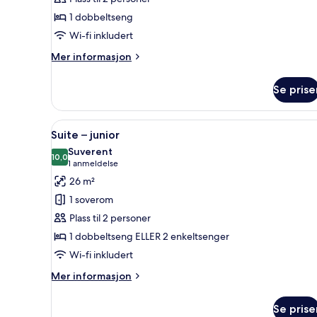
Suite
1 dobbeltseng
Wi-fi inkludert
Mer
Mer informasjon
informasjon
om
Se prise
Panoramic
Junior
Suite
Åpne
Sengetøy av topp kvalitet, min
6
Suite – junior
alle
Suverent
bildene
10,0
10,0 av 10
(1
1 anmeldelse
av
anmeldelse)
26 m²
Suite
1 soverom
–
Plass til 2 personer
junior
1 dobbeltseng ELLER 2 enkeltsenger
Wi-fi inkludert
Mer
Mer informasjon
informasjon
om
Se prise
Suite