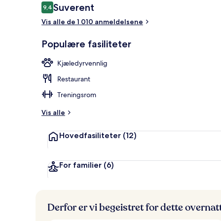
Anmeldelser
Suverent
9,4
9,4 av 10 –
Vis alle de 1 010 anmeldelsene
Lobby
Populære fasiliteter
Kjæledyrvennlig
Restaurant
Treningsrom
Vis alle
Hovedfasiliteter
(12)
For familier
(6)
Derfor er vi begeistret for dette overna