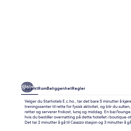
61+
Oversikt
Rom
Beliggenhet
Regler
Velger du Starhotels E.c.ho., tar det bare 5 minutter å kjør
treningssenter til rette for fysisk aktivitet, og blir du sul
retter og serverer frokost, lunsj og middag. En bar/lounge
hvis du bestiller overnatting på dette hotellet i boutique-sti
Det tar 2 minutter å gå til Caiazzo stasjon og 3 minutter å g