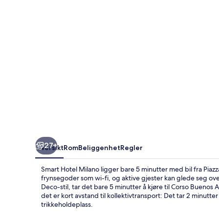
27+
Oversikt
Rom
Beliggenhet
Regler
Smart Hotel Milano ligger bare 5 minutter med bil fra Piazz
frynsegoder som wi-fi, og aktive gjester kan glede seg over
Deco-stil, tar det bare 5 minutter å kjøre til Corso Buen
det er kort avstand til kollektivtransport: Det tar 2 minutter å
trikkeholdeplass.