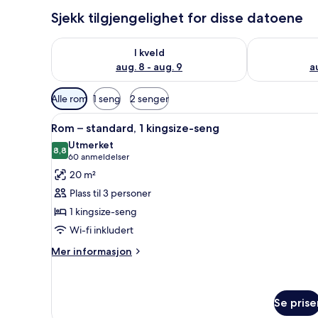
Sjekk tilgjengelighet for disse datoene
Sjekk tilgjengelighet for i kveld, aug. 8 - aug. 9
Sjekk tilgjeng
I kveld
aug. 8 - aug. 9
a
Tilgjengelige
Alle rom
1 seng
2 senger
filtre
Åpne
1 soverom, minibar, safe på r
for
4
Rom – standard, 1 kingsize-seng
alle
rom
Utmerket
bildene
8,8
8,8 av 10
(60
60 anmeldelser
av
anmeldelser)
20 m²
Rom
Plass til 3 personer
–
1 kingsize-seng
standard,
Wi-fi inkludert
1
kingsize-
Mer
Mer informasjon
informasjon
seng
om
Rom
–
Se prise
standard,