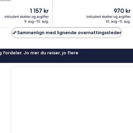
10,
Veldig
Prisen
Prisen
1 157 kr
970 kr
bra,
er
er
1 259
inkludert skatter og avgifter
inkludert skatter og avgifter
1 157 kr
970 kr
anmeldelser
9. aug.–10. aug.
10. aug.–11. aug.
Sammenlign med lignende overnattingssteder
 fordeler. Jo mer du reiser, jo flere