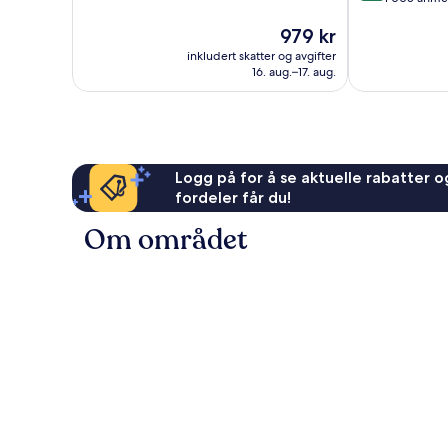
10,
10,
Veldig
Prisen
979 kr
Veldig
bra,
er
bra,
1 395
inkludert skatter og avgifter
979 kr
1 005
anmeldelser
16. aug.–17. aug.
anmeldelser
Logg på for å se aktuelle rabatter og
fordeler får du!
Om området