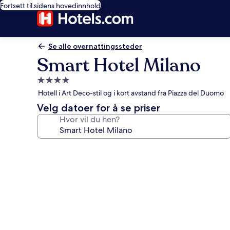
Fortsett til sidens hovedinnhold
Se alle overnattingssteder
Smart Hotel Milano
Overnattingssted
med
Hotell i Art Deco-stil og i kort avstand fra Piazza del Duomo
4.0
Velg datoer for å se priser
stjerner
Hvor vil du hen?
Bildegalleri
av
Smart
Hotel
Milano