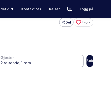
det ditt
Kontakt oss
Reiser
Logg på
Del
Lagre
Gjester
Søk