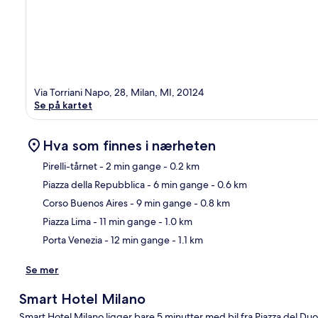
Via Torriani Napo, 28, Milan, MI, 20124
Se på kartet
Hva som finnes i nærheten
Pirelli-tårnet
- 2 min gange
- 0.2 km
Piazza della Repubblica
- 6 min gange
- 0.6 km
Kart
Corso Buenos Aires
- 9 min gange
- 0.8 km
Piazza Lima
- 11 min gange
- 1.0 km
Porta Venezia
- 12 min gange
- 1.1 km
Se mer
Smart Hotel Milano
Smart Hotel Milano ligger bare 5 minutter med bil fra Piazza del Duo