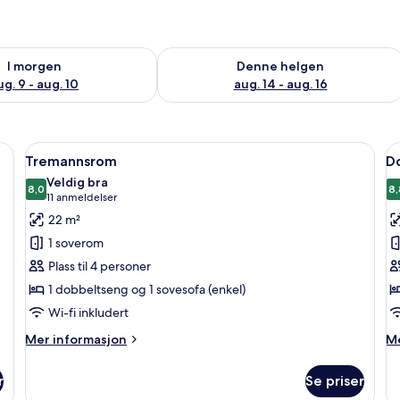
elighet for i morgen, aug. 9 - aug. 10
Sjekk tilgjengelighet for denne helgen
I morgen
Denne helgen
ug. 9 - aug. 10
aug. 14 - aug. 16
ommet og skrivebord
Åpne
Tremannsrom | 1 soverom, minibar, sa
Å
5
Tremannsrom
Do
alle
al
Veldig bra
bildene
8,0
b
8,
8,0 av 10
(11
11 anmeldelser
av
a
anmeldelser)
22 m²
Tremannsrom
D
1 soverom
f
Plass til 4 personer
1
1 dobbeltseng og 1 sovesofa (enkel)
p
Wi-fi inkludert
–
s
Mer
M
Mer informasjon
Me
informasjon
in
om
o
r
Se priser
Tremannsrom
Do