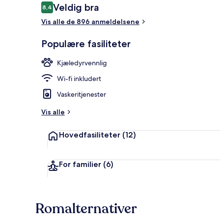
Anmeldelser
Veldig bra
8,4
8,4 av 10 –
Vis alle de 896 anmeldelsene
Eksteriør
Populære fasiliteter
Kjæledyrvennlig
Wi-fi inkludert
Vaskeritjenester
Vis alle
Hovedfasiliteter
(12)
For familier
(6)
Romalternativer