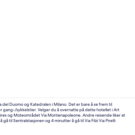
Frokostbuffé
a del Duomo og Katedralen i Milano. Det er bare å se frem til
 gang-/sykkelstier. Velger du å overnatte på dette hotellet i Art
os Aires og Moteområdet Via Montenapoleone. Andre reisende liker at
Tremannsrom 
 gå til Sentralstasjonen og 4 minutter å gå til Via Filzi Via Pirelli