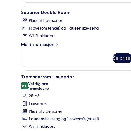
1
Åpne
1 soverom, minibar, safe på r
kingsize-
8
Superior Double Room
seng
alle
Plass til 3 personer
bildene
1 sovesofa (enkel) og 1 queensize-seng
av
Superior
Wi-fi inkludert
Double
Mer
Mer informasjon
Room
informasjon
om
Se prise
Superior
Double
Room
Åpne
1 soverom, minibar, safe på r
5
Tremannsrom – superior
alle
Veldig bra
bildene
8,0
8,0 av 10
(1
1 anmeldelse
av
anmeldelse)
25 m²
Tremannsrom
1 soverom
–
Plass til 3 personer
superior
1 queensize-seng og 1 sovesofa (enkel)
Wi-fi inkludert