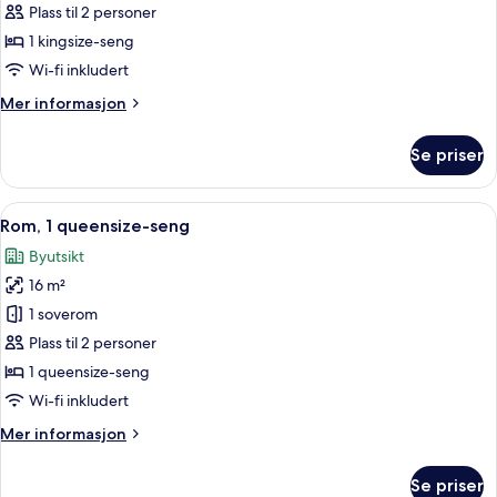
1
Plass til 2 personer
kingsize-
1 kingsize-seng
seng,
Wi-fi inkludert
tilpasset
Mer
Mer informasjon
bevegelseshemmede
informasjon
om
Se priser
Rom,
1
kingsize-
Åpne
Rom, 1 queensize-seng | Allergitestet
5
seng,
Rom, 1 queensize-seng
alle
tilpasset
Byutsikt
bevegelseshemmede
bildene
16 m²
av
Rom,
1 soverom
1
Plass til 2 personer
queensize-
1 queensize-seng
seng
Wi-fi inkludert
Mer
Mer informasjon
informasjon
om
Se priser
Rom,