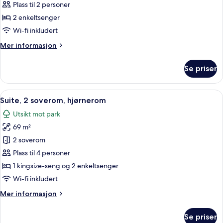
2
Plass til 2 personer
enkeltsenger,
2 enkeltsenger
parkutsikt
Wi-fi inkludert
Mer
Mer informasjon
informasjon
om
Se priser
Rom,
2
enkeltsenger,
Åpne
Utsikt fra rommet
10
parkutsikt
Suite, 2 soverom, hjørnerom
alle
Utsikt mot park
bildene
69 m²
av
Suite,
2 soverom
2
Plass til 4 personer
soverom,
1 kingsize-seng og 2 enkeltsenger
hjørnerom
Wi-fi inkludert
Mer
Mer informasjon
informasjon
om
Se priser
Suite,