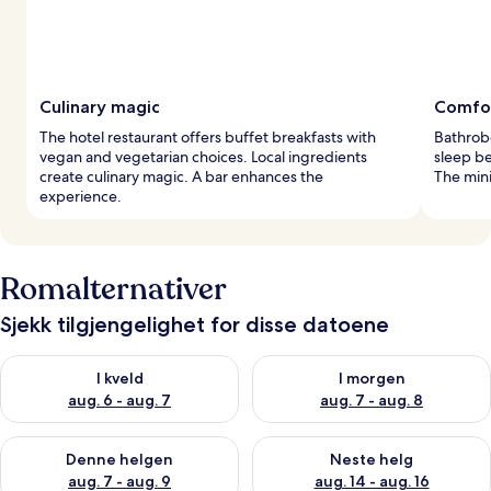
Culinary magic
Comfort
The hotel restaurant offers buffet breakfasts with
Bathrob
vegan and vegetarian choices. Local ingredients
sleep b
create culinary magic. A bar enhances the
The mini
experience.
Romalternativer
Sjekk tilgjengelighet for disse datoene
Sjekk tilgjengelighet for i kveld, aug. 6 - aug. 7
Sjekk tilgjengelighet for i mor
I kveld
I morgen
aug. 6 - aug. 7
aug. 7 - aug. 8
Sjekk tilgjengelighet for denne helgen, aug. 7 - aug. 9
Sjekk tilgjengelighet for neste 
Denne helgen
Neste helg
aug. 7 - aug. 9
aug. 14 - aug. 16