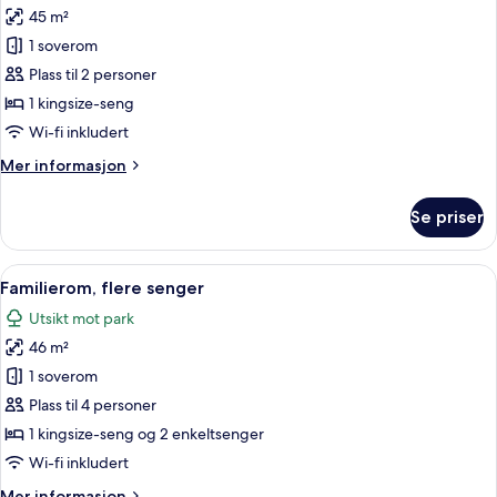
45 m²
av
Suite,
1 soverom
1
Plass til 2 personer
soverom,
1 kingsize-seng
hjørnerom
Wi-fi inkludert
Mer
Mer informasjon
informasjon
om
Se priser
Suite,
1
soverom,
Åpne
Allergitestet sengetøy, minibar, safe
6
hjørnerom
Familierom, flere senger
alle
Utsikt mot park
bildene
46 m²
av
Familierom,
1 soverom
flere
Plass til 4 personer
senger
1 kingsize-seng og 2 enkeltsenger
Wi-fi inkludert
Mer
Mer informasjon