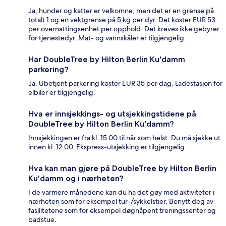
Ja, hunder og katter er velkomne, men det er en grense på
totalt 1 og en vektgrense på 5 kg per dyr. Det koster EUR 53
per overnattingsenhet per opphold. Det kreves ikke gebyrer
for tjenestedyr. Mat- og vannskåler er tilgjengelig.
Har DoubleTree by Hilton Berlin Ku'damm
parkering?
Ja. Ubetjent parkering koster EUR 35 per dag. Ladestasjon for
elbiler er tilgjengelig.
Hva er innsjekkings- og utsjekkingstidene på
DoubleTree by Hilton Berlin Ku'damm?
Innsjekkingen er fra kl. 15.00 til når som helst. Du må sjekke ut
innen kl. 12.00. Ekspress-utsjekking er tilgjengelig.
Hva kan man gjøre på DoubleTree by Hilton Berlin
Ku'damm og i nærheten?
I de varmere månedene kan du ha det gøy med aktiviteter i
nærheten som for eksempel tur-/sykkelstier. Benytt deg av
fasilitetene som for eksempel døgnåpent treningssenter og
badstue.