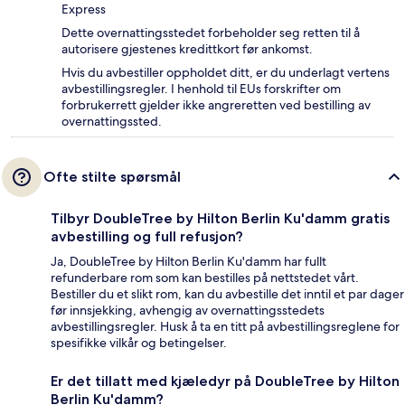
Express
Dette overnattingsstedet forbeholder seg retten til å
autorisere gjestenes kredittkort før ankomst.
Hvis du avbestiller oppholdet ditt, er du underlagt vertens
avbestillingsregler. I henhold til EUs forskrifter om
forbrukerrett gjelder ikke angreretten ved bestilling av
overnattingssted.
Ofte stilte spørsmål
Tilbyr DoubleTree by Hilton Berlin Ku'damm gratis
avbestilling og full refusjon?
Ja, DoubleTree by Hilton Berlin Ku'damm har fullt
refunderbare rom som kan bestilles på nettstedet vårt.
Bestiller du et slikt rom, kan du avbestille det inntil et par dager
før innsjekking, avhengig av overnattingsstedets
avbestillingsregler. Husk å ta en titt på avbestillingsreglene for
spesifikke vilkår og betingelser.
Er det tillatt med kjæledyr på DoubleTree by Hilton
Berlin Ku'damm?