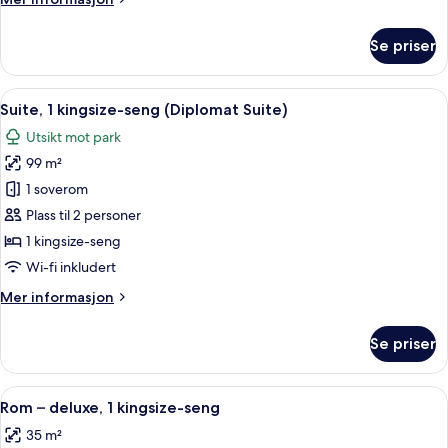
informasjon
om
Se priser
Familierom,
flere
senger
Åpne
Suite, 1 kingsize-seng (Diplomat Suite)
4
Suite, 1 kingsize-seng (Diplomat Suite)
alle
Utsikt mot park
bildene
99 m²
av
Suite,
1 soverom
1
Plass til 2 personer
kingsize-
1 kingsize-seng
seng
Wi-fi inkludert
(Diplomat
Mer
Mer informasjon
Suite)
informasjon
om
Se priser
Suite,
1
kingsize-
Åpne
Rom – deluxe, 1 kingsize-seng | Allerg
10
seng
Rom – deluxe, 1 kingsize-seng
alle
(Diplomat
35 m²
Suite)
bildene