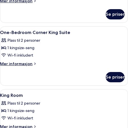
Mer
Mer informasjon
Room
informasjon
om
Se priser
Deluxe
King
Room
Åpne
Allergitestet sengetøy, minibar, safe
7
One-Bedroom Corner King Suite
alle
Plass til 2 personer
bildene
1 kingsize-seng
av
One-
Wi-fi inkludert
Bedroom
Mer
Mer informasjon
Corner
informasjon
om
King
Se priser
One-
Suite
Bedroom
Corner
Åpne
Allergitestet sengetøy, minibar, safe
8
King
King Room
alle
Suite
Plass til 2 personer
bildene
1 kingsize-seng
av
King
Wi-fi inkludert
Room
Mer
Mer informasjon