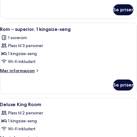
informasjon
enkeltsenger
om
Se priser
Rom
–
executive,
Åpne
Rom – superior, 1 kingsize-seng | Alle
3
2
Rom – superior, 1 kingsize-seng
alle
enkeltsenger
1 soverom
bildene
Plass til 3 personer
av
Rom
1 kingsize-seng
–
Wi-fi inkludert
superior,
Mer
Mer informasjon
1
informasjon
kingsize-
om
Se priser
Rom
seng
–
superior,
Åpne
Allergitestet sengetøy, minibar, safe
8
1
Deluxe King Room
alle
kingsize-
Plass til 2 personer
seng
bildene
1 kingsize-seng
av
Deluxe
Wi-fi inkludert
King