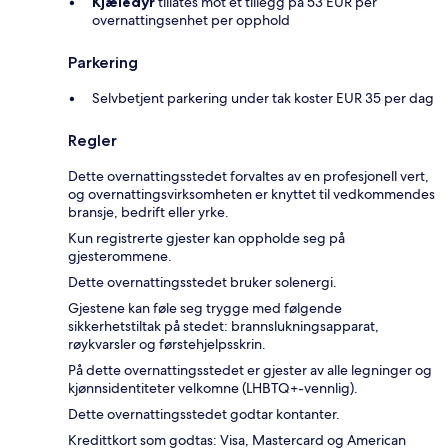
Kjæledyr
tillates mot et tillegg på 53 EUR per
overnattingsenhet per opphold
Parkering
Selvbetjent parkering under tak koster EUR 35 per dag
Regler
Dette overnattingsstedet forvaltes av en profesjonell vert,
og overnattingsvirksomheten er knyttet til vedkommendes
bransje, bedrift eller yrke.
Kun registrerte gjester kan oppholde seg på
gjesterommene.
Dette overnattingsstedet bruker solenergi.
Gjestene kan føle seg trygge med følgende
sikkerhetstiltak på stedet: brannslukningsapparat,
røykvarsler og førstehjelpsskrin.
På dette overnattingsstedet er gjester av alle legninger og
kjønnsidentiteter velkomne (LHBTQ+-vennlig).
Dette overnattingsstedet godtar kontanter.
Kredittkort som godtas: Visa, Mastercard og American