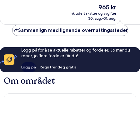
sentrum
Hyatt
Fantastisk,
10,
Prisen
965 kr
Vest-
1 008
Fantasti
er
Berlin
anmeldelser
1 002
inkludert skatter og avgifter
965 kr
sentrum
30. aug.–31. aug.
anmelde
Sammenlign med lignende overnattingssteder
Logg på for å se aktuelle rabatter og fordeler. Jo mer du
reiser, jo flere fordeler får du!
Logg på
Registrer deg gratis
Om området