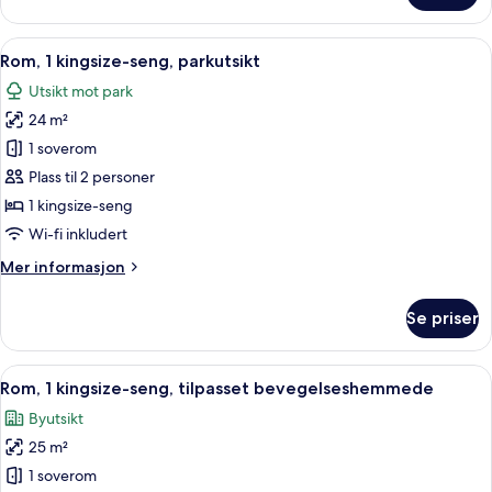
–
junior,
Åpne
Rom, 1 kingsize-seng, parkutsikt | All
6
1
Rom, 1 kingsize-seng, parkutsikt
alle
kingsize-
Utsikt mot park
seng
bildene
24 m²
av
Rom,
1 soverom
1
Plass til 2 personer
kingsize-
1 kingsize-seng
seng,
Wi-fi inkludert
parkutsikt
Mer
Mer informasjon
informasjon
om
Se priser
Rom,
1
kingsize-
Åpne
Utsikt fra rommet
5
seng,
Rom, 1 kingsize-seng, tilpasset bevegelseshemmede
alle
parkutsikt
Byutsikt
bildene
25 m²
av
Rom,
1 soverom