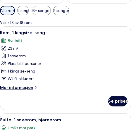
Tilgjengelige
Alle rom
1 seng
3+ senger
2 senger
filtre
for
Viser 18 av 18 rom
rom
Åpne
Utsikt fra rommet
5
Rom, 1 kingsize-seng
alle
Byutsikt
bildene
23 m²
av
Rom,
1 soverom
1
Plass til 2 personer
kingsize-
1 kingsize-seng
seng
Wi-fi inkludert
Mer
Mer informasjon
informasjon
om
Se priser
Rom,
1
kingsize-
Åpne
Utsikt fra rommet
6
seng
Suite, 1 soverom, hjørnerom
alle
Utsikt mot park
bildene