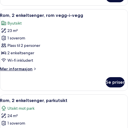
1
queensize-
Åpne
Allergitestet sengetøy, minibar, safe
7
seng
Rom, 2 enkeltsenger, rom vegg-i-vegg
alle
Byutsikt
bildene
23 m²
av
Rom,
1 soverom
2
Plass til 2 personer
enkeltsenger,
2 enkeltsenger
rom
Wi-fi inkludert
vegg-
Mer
Mer informasjon
i-
informasjon
vegg
om
Se priser
Rom,
2
enkeltsenger,
Åpne
Allergitestet sengetøy, minibar, safe
6
rom
Rom, 2 enkeltsenger, parkutsikt
alle
vegg-
Utsikt mot park
i-
bildene
vegg
24 m²
av
Rom,
1 soverom