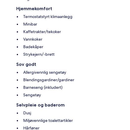
Hjemmekomfort
Termostatstyrt klimaanlegg
Minibar
Kaffetrakter/tekoker
Vannkoker
Badekåper
Strykejern/-brett
Sov godt
Allergivennlig sengetøy
Blendingsgardiner/gardiner
Barneseng (inkludert)
Sengetøy
Selvpleie og baderom
Dusj
Miljøvennlige toalettartikler
Hårføner