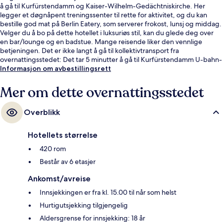
å gå til Kurfürstendamm og Kaiser-Wilhelm-Gedächtniskirche. Her
legger et døgnåpent treningssenter til rette for aktivitet, og du kan
bestille god mat på Berlin Eatery, som serverer frokost, lunsj og middag.
Velger du å bo på dette hotellet i luksuriøs stil, kan du glede deg over
en bar/lounge og en badstue. Mange reisende liker den vennlige
betjeningen. Det er ikke langt å gå til kollektivtransport fra
overnattingsstedet: Det tar 5 minutter å gå til Kurfürstendamm U-bahn-
stasjon og 6 minutter å gå til Augsburger Strasse U-bahn-stasjon.
Informasjon om avbestillingsrett
Mer om dette overnattingsstedet
Overblikk
Hotellets størrelse
420 rom
Består av 6 etasjer
Ankomst/avreise
Innsjekkingen er fra kl. 15.00 til når som helst
Hurtigutsjekking tilgjengelig
Aldersgrense for innsjekking: 18 år