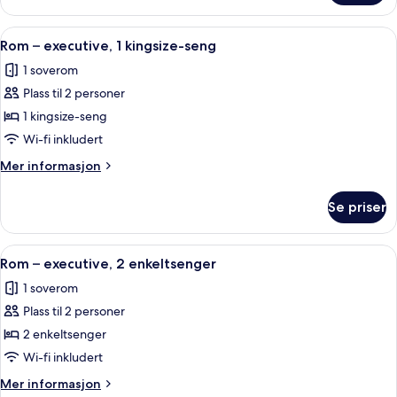
2
soverom,
Åpne
Rom – executive, 1 kingsize-seng | All
6
hjørnerom
Rom – executive, 1 kingsize-seng
alle
1 soverom
bildene
Plass til 2 personer
av
Rom
1 kingsize-seng
–
Wi-fi inkludert
executive,
Mer
Mer informasjon
1
informasjon
kingsize-
om
Se priser
Rom
seng
–
executive,
Åpne
Allergitestet sengetøy, minibar, safe
6
1
Rom – executive, 2 enkeltsenger
alle
kingsize-
1 soverom
seng
bildene
Plass til 2 personer
av
Rom
2 enkeltsenger
–
Wi-fi inkludert
executive,
Mer
Mer informasjon
2