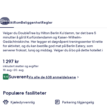
Berlin
Ku'damm
rige
Neste
86+
Oversikt
Rom
Beliggenhet
Regler
Velger du DoubleTree by Hilton Berlin Ku'damm, tar det bare 5
minutter å gå til Kurfürstendamm og Kaiser-Wilhelm-
Gedächtniskirche. Her legger et døgnåpent treningssenter til rette
for aktivitet, og du kan bestille god mat på Berlin Eatery, som
serverer frokost, lunsj og middag. Velger du å bo på dette hotellet i
luksuriøs stil, kan du glede deg over en bar/lounge og en badstue.
Mange reisende liker den vennlige betjeningen. Det er ikke langt å
Den
1 297 kr
gå til kollektivtransport fra overnattingsstedet: Det tar 5 minutter å
nåværende
inkludert skatter og avgifter
gå til Kurfürstendamm U-bahn-stasjon og 6 minutter å gå til
prisen
19. aug.–20. aug.
Augsburger Strasse U-bahn-stasjon.
Frokostbuffé hver dag (mot et tillegg)
er
Anmeldelser
Suverent
9,4
Vis alle de 638 anmeldelsene
1 297 kr
9,4 av 10 –
Populære fasiliteter
Kjæledyrvennlig
Parkering tilgjengelig