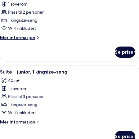
1 soverom
av
Rom
Plass til 2 personer
–
1 kingsize-seng
deluxe,
Wi-fi inkludert
1
Mer
Mer informasjon
kingsize-
informasjon
seng
om
Se priser
Rom
–
deluxe,
Åpne
En 45-tommers Flatskjerm-TV med digi
6
1
Suite – junior, 1 kingsize-seng
alle
kingsize-
40 m²
seng
bildene
1 soverom
av
Suite
Plass til 3 personer
–
1 kingsize-seng
junior,
Wi-fi inkludert
1
Mer
Mer informasjon
kingsize-
informasjon
seng
om
Se priser
Suite