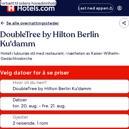
Fortsett til sidens hovedinnhold
Last ned appen
Se alle overnattingssteder
DoubleTree by Hilton Berlin
Ku'damm
Hotell i luksuriøs stil med restaurant, i nærheten av Kaiser-Wilhelm-
Gedächtniskirche
Velg datoer for å se priser
Hvor vil du hen?
Datoer
Gjester