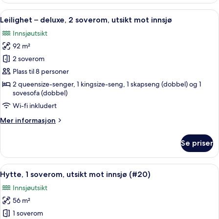
–
deluxe,
Åpne
En 30-tommers smart-TV med kabel-k
24
2
Leilighet – deluxe, 2 soverom, utsikt mot innsjø
alle
soverom,
Innsjøutsikt
utsikt
bildene
mot
92 m²
av
innsjø
Leilighet
2 soverom
–
Plass til 8 personer
deluxe,
2 queensize-senger, 1 kingsize-seng, 1 skapseng (dobbel) og 1
2
sovesofa (dobbel)
soverom,
Wi-fi inkludert
utsikt
Mer
Mer informasjon
mot
informasjon
innsjø
om
Se priser
Leilighet
–
deluxe,
Åpne
Hytte, 1 soverom, utsikt mot innsjø (#2
6
2
Hytte, 1 soverom, utsikt mot innsjø (#20)
alle
soverom,
Innsjøutsikt
utsikt
bildene
mot
56 m²
av
innsjø
Hytte,
1 soverom