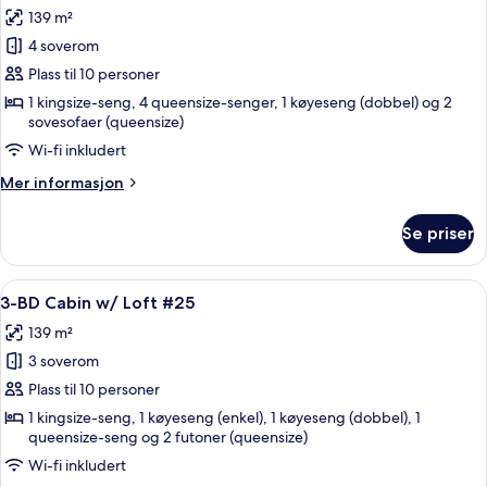
139 m²
av
Leilighet
4 soverom
–
Plass til 10 personer
deluxe,
1 kingsize-seng, 4 queensize-senger, 1 køyeseng (dobbel) og 2
3
sovesofaer (queensize)
soverom,
Wi-fi inkludert
utsikt
Mer
Mer informasjon
mot
informasjon
innsjø
om
Se priser
Leilighet
–
deluxe,
Åpne
3-BD Cabin w/ Loft #25 | Blendingsgard
10
3
3-BD Cabin w/ Loft #25
alle
soverom,
139 m²
utsikt
bildene
mot
3 soverom
av
innsjø
3-
Plass til 10 personer
BD
1 kingsize-seng, 1 køyeseng (enkel), 1 køyeseng (dobbel), 1
queensize-seng og 2 futoner (queensize)
Cabin
w/
Wi-fi inkludert