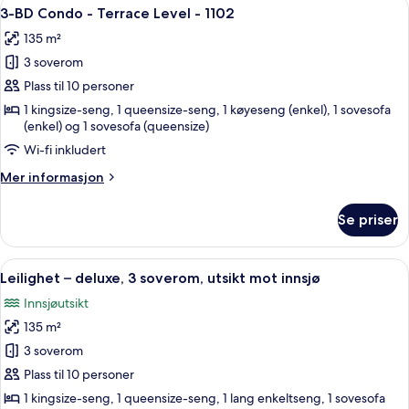
Åpne
3-BD Condo - Terrace Level - 1102 | Bl
26
2
3-BD Condo - Terrace Level - 1102
alle
soverom,
135 m²
ved
bildene
innsjø
3 soverom
av
3-
Plass til 10 personer
BD
1 kingsize-seng, 1 queensize-seng, 1 køyeseng (enkel), 1 sovesofa
(enkel) og 1 sovesofa (queensize)
Condo
-
Wi-fi inkludert
Terrace
Mer
Mer informasjon
Level
informasjon
om
-
Se priser
3-
1102
BD
Condo
Åpne
Leilighet – deluxe, 3 soverom, utsikt m
26
-
Leilighet – deluxe, 3 soverom, utsikt mot innsjø
alle
Terrace
Innsjøutsikt
Level
bildene
-
135 m²
av
1102
Leilighet
3 soverom
–
Plass til 10 personer
deluxe,
1 kingsize-seng, 1 queensize-seng, 1 lang enkeltseng, 1 sovesofa