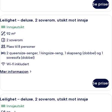
-
om
Se priser
2-
1106
BD
Condo
Åpne
Leilighet – deluxe, 2 soverom, utsik
24
-
Leilighet – deluxe, 2 soverom, utsikt mot innsjø
alle
Walk-
Innsjøutsikt
In
bildene
Level
92 m²
av
-
Leilighet
2 soverom
1106
–
Plass til 8 personer
deluxe,
2 queensize-senger, 1 kingsize-seng, 1 skapseng (dobbel) og 1
2
sovesofa (dobbel)
soverom,
Wi-fi inkludert
utsikt
Mer
Mer informasjon
mot
informasjon
innsjø
om
Se priser
Leilighet
–
deluxe,
Åpne
En 30-tommers smart-TV med kabel-k
25
2
Leilighet – deluxe, 2 soverom, utsikt mot innsjø
alle
soverom,
Innsjøutsikt
utsikt
bildene
mot