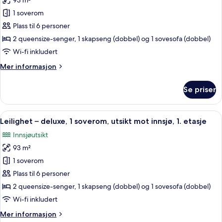
93 m²
av
-
Leilighet
1 soverom
1106B
–
Plass til 6 personer
deluxe,
2 queensize-senger, 1 skapseng (dobbel) og 1 sovesofa (dobbel)
1
Wi-fi inkludert
soverom,
Mer
Mer informasjon
utsikt
informasjon
mot
om
Se priser
innsjø,
Leilighet
–
1.
deluxe,
Åpne
Leilighet – deluxe, 1 soverom, utsikt
etasje
15
1
Leilighet – deluxe, 1 soverom, utsikt mot innsjø, 1. etasje
alle
soverom,
Innsjøutsikt
utsikt
bildene
mot
93 m²
av
innsjø,
Leilighet
1 soverom
1.
–
etasje
Plass til 6 personer
deluxe,
2 queensize-senger, 1 skapseng (dobbel) og 1 sovesofa (dobbel)
1
Wi-fi inkludert
soverom,
Mer
Mer informasjon
utsikt