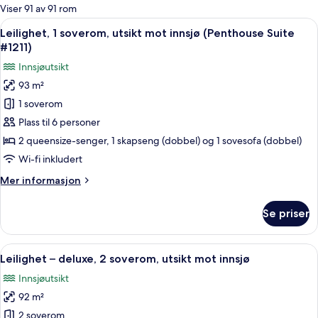
for
Viser 91 av 91 rom
rom
Åpne
En 30-tommers smart-TV med kabel-k
12
Leilighet, 1 soverom, utsikt mot innsjø (Penthouse Suite
alle
#1211)
bildene
Innsjøutsikt
av
93 m²
Leilighet,
1 soverom
1
soverom,
Plass til 6 personer
utsikt
2 queensize-senger, 1 skapseng (dobbel) og 1 sovesofa (dobbel)
mot
Wi-fi inkludert
innsjø
Mer
Mer informasjon
(Penthouse
informasjon
Suite
om
Se priser
Leilighet,
#1211)
1
soverom,
Åpne
En 30-tommers smart-TV med kabel-k
22
utsikt
Leilighet – deluxe, 2 soverom, utsikt mot innsjø
alle
mot
Innsjøutsikt
innsjø
bildene
(Penthouse
92 m²
av
Suite
Leilighet
2 soverom