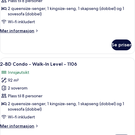
BD
Plass til 8 personer
Condo
2 queensize-senger, 1 kingsize-seng, 1 skapseng (dobbel) og 1
-
sovesofa (dobbel)
Walk-
Wi-fi inkludert
In
Mer
Mer informasjon
Level
informasjon
-
om
Se priser
2-
1105
BD
Condo
Åpne
Blendingsgardiner, strykejern/-brett o
20
-
2-BD Condo - Walk-In Level - 1106
alle
Walk-
Innsjøutsikt
In
bildene
Level
92 m²
av
-
2-
2 soverom
1105
BD
Plass til 8 personer
Condo
2 queensize-senger, 1 kingsize-seng, 1 skapseng (dobbel) og 1
-
sovesofa (dobbel)
Walk-
Wi-fi inkludert
In
Mer
Mer informasjon
Level
informasjon