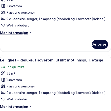
av
innsjø,
Leilighet
1 soverom
1.
–
etasje
Plass til 6 personer
deluxe,
2 queensize-senger, 1 skapseng (dobbel) og 1 sovesofa (dobbel)
1
Wi-fi inkludert
soverom,
Mer
Mer informasjon
utsikt
informasjon
mot
om
Se priser
innsjø,
Leilighet
–
1.
deluxe,
Åpne
Leilighet – deluxe, 1 soverom, utsikt
etasje
12
1
Leilighet – deluxe, 1 soverom, utsikt mot innsjø, 1. etasje
alle
soverom,
Innsjøutsikt
utsikt
bildene
mot
93 m²
av
innsjø,
Leilighet
1 soverom
1.
–
etasje
Plass til 6 personer
deluxe,
2 queensize-senger, 1 skapseng (dobbel) og 1 sovesofa (dobbel)
1
Wi-fi inkludert
soverom,
Mer
Mer informasjon
utsikt
informasjon