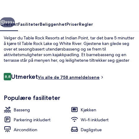
Indian
Point
rige
Neste
999+
Oversikt
Fasiliteter
Beliggenhet
Priser
Regler
Velger du Table Rock Resorts at Indian Point, tar det bare 5 minutter
å kjøre til Table Rock Lake og White River. Gjestene kan glede seg
over et sesongbasert utendørsbasseng og se frem til
aktivitetsmuligheter som kajakkpadling. Et barnebasseng og en
terrasse står på menyen her, og leilighetene tiltrekker seg gjester
med fasiliteter som kjøleskap med fryser og mikrobølgeovn. Den
vennlige betjeningen og beliggenheten får mye skryt fra andre
Anmeldelser
Utmerket
reisende.
8,8
Vis alle de 758 anmeldelsene
8,8 av 10 –
Sesongbasert utendørsbasseng, bassen
Populære fasiliteter
Basseng
Kjøkken
Parkering inkludert
Wi-fi inkludert
Aircondition
Dagligstue