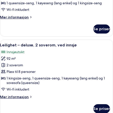
deluxe,
1 queensize-seng, 1 køyeseng (lang enkel) og 1 kingsize-seng
2
Wi-fi inkludert
soverom,
Mer
Mer informasjon
ved
informasjon
innsjø
om
Se priser
Leilighet
–
deluxe,
Åpne
Leilighet – deluxe, 2 soverom, ved i
25
2
Leilighet – deluxe, 2 soverom, ved innsjø
alle
soverom,
Innsjøutsikt
ved
bildene
innsjø
92 m²
av
Leilighet
2 soverom
–
Plass til 8 personer
deluxe,
1 kingsize-seng, 1 queensize-seng, 1 køyeseng (lang enkel) og 1
2
sovesofa (queensize)
soverom,
Wi-fi inkludert
ved
Mer
Mer informasjon
innsjø
informasjon
om
Se priser
Leilighet