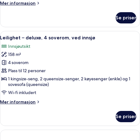
Loft
Mer
Mer informasjon
#25
informasjon
om
Se priser
3-
BD
Cabin
Åpne
Leilighet – deluxe, 4 soverom, ved i
27
w/
Leilighet – deluxe, 4 soverom, ved innsjø
alle
Loft
Innsjøutsikt
#25
bildene
158 m²
av
Leilighet
4 soverom
–
Plass til 12 personer
deluxe,
1 kingsize-seng, 2 queensize-senger, 2 køyesenger (enkle) og 1
4
sovesofa (queensize)
soverom,
Wi-fi inkludert
ved
Mer
Mer informasjon
innsjø
informasjon
om
Se priser
Leilighet
–
deluxe,
4