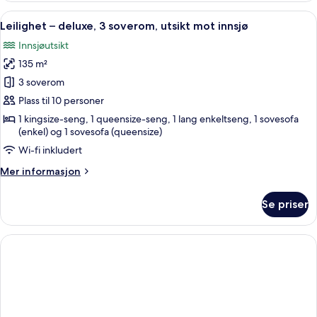
deluxe,
Åpne
Leilighet – deluxe, 3 soverom, utsik
27
2
Leilighet – deluxe, 3 soverom, utsikt mot innsjø
alle
soverom,
Innsjøutsikt
ved
bildene
innsjø
135 m²
av
Leilighet
3 soverom
–
Plass til 10 personer
deluxe,
1 kingsize-seng, 1 queensize-seng, 1 lang enkeltseng, 1 sovesofa
3
(enkel) og 1 sovesofa (queensize)
soverom,
Wi-fi inkludert
utsikt
Mer
Mer informasjon
mot
informasjon
innsjø
om
Se priser
Leilighet
–
deluxe,
3
soverom,
utsikt
mot
innsjø