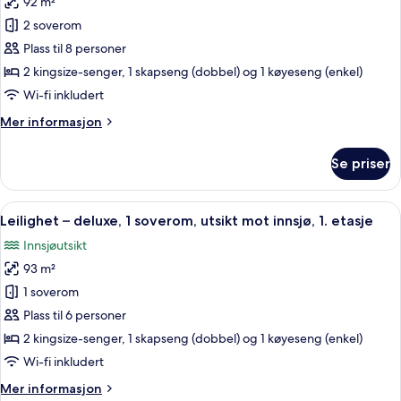
92 m²
av
innsjø
Leilighet
2 soverom
–
Plass til 8 personer
deluxe,
2 kingsize-senger, 1 skapseng (dobbel) og 1 køyeseng (enkel)
2
Wi-fi inkludert
soverom,
Mer
Mer informasjon
utsikt
informasjon
mot
om
Se priser
innsjø
Leilighet
–
deluxe,
Åpne
En 30-tommers smart-TV med kabel-k
16
2
Leilighet – deluxe, 1 soverom, utsikt mot innsjø, 1. etasje
alle
soverom,
Innsjøutsikt
utsikt
bildene
mot
93 m²
av
innsjø
Leilighet
1 soverom
–
Plass til 6 personer
deluxe,
2 kingsize-senger, 1 skapseng (dobbel) og 1 køyeseng (enkel)
1
Wi-fi inkludert
soverom,
Mer
Mer informasjon
utsikt