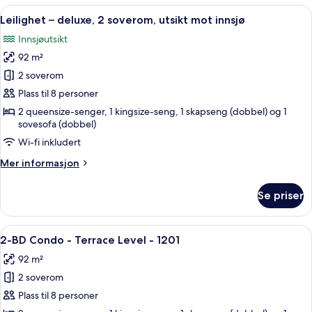
soverom
Åpne
Balkong
2
(Terrace
Leilighet – deluxe, 2 soverom, utsikt mot innsjø
alle
Level
Innsjøutsikt
#1201B)
bildene
92 m²
av
Leilighet
2 soverom
–
Plass til 8 personer
deluxe,
2 queensize-senger, 1 kingsize-seng, 1 skapseng (dobbel) og 1
2
sovesofa (dobbel)
soverom,
Wi-fi inkludert
utsikt
Mer
Mer informasjon
mot
informasjon
innsjø
om
Se priser
Leilighet
–
deluxe,
Åpne
Blendingsgardiner, strykejern/-brett o
23
2
2-BD Condo - Terrace Level - 1201
alle
soverom,
92 m²
utsikt
bildene
mot
2 soverom
av
innsjø
2-
Plass til 8 personer