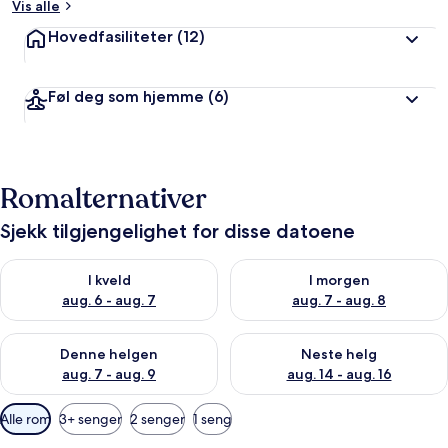
Vis alle
Hovedfasiliteter
(12)
Føl deg som hjemme
(6)
Romalternativer
Sjekk tilgjengelighet for disse datoene
Sjekk tilgjengelighet for i kveld, aug. 6 - aug. 7
Sjekk tilgjengelighet for i mor
I kveld
I morgen
aug. 6 - aug. 7
aug. 7 - aug. 8
Sjekk tilgjengelighet for denne helgen, aug. 7 - aug. 9
Sjekk tilgjengelighet for neste 
Denne helgen
Neste helg
aug. 7 - aug. 9
aug. 14 - aug. 16
Tilgjengelige
Alle rom
3+ senger
2 senger
1 seng
filtre