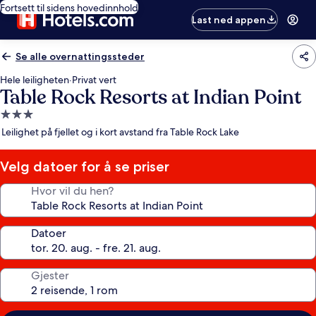
Fortsett til sidens hovedinnhold
Last ned appen
Se alle overnattingssteder
Hele leiligheten
·
Privat vert
Table Rock Resorts at Indian Point
Overnattingssted
med
Leilighet på fjellet og i kort avstand fra Table Rock Lake
3.0
stjerner
Velg datoer for å se priser
Hvor vil du hen?
Datoer
Gjester