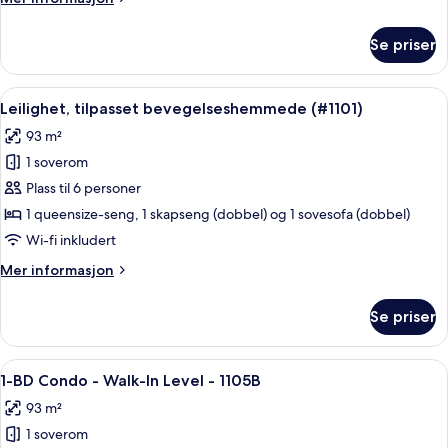
informasjon
om
Se priser
Leilighet
–
deluxe,
Åpne
Blendingsgardiner, strykejern/-brett o
1
4
Leilighet, tilpasset bevegelseshemmede (#1101)
alle
soverom,
93 m²
utsikt
bildene
mot
1 soverom
av
innsjø
Leilighet,
Plass til 6 personer
tilpasset
1 queensize-seng, 1 skapseng (dobbel) og 1 sovesofa (dobbel)
bevegelseshemmede
Wi-fi inkludert
(#1101)
Mer
Mer informasjon
informasjon
om
Se priser
Leilighet,
tilpasset
bevegelseshemmede
Åpne
En 30-tommers smart-TV med kabel-k
13
(#1101)
1-BD Condo - Walk-In Level - 1105B
alle
93 m²
bildene
1 soverom
av