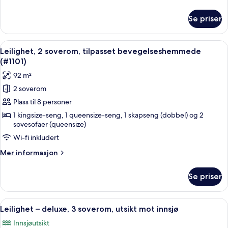
innsjø
informasjon
om
Se priser
Leilighet
–
deluxe,
Åpne
Blendingsgardiner, strykejern/-brett o
2
2
Leilighet, 2 soverom, tilpasset bevegelseshemmede
alle
soverom,
(#1101)
ved
bildene
92 m²
innsjø
av
2 soverom
Leilighet,
Plass til 8 personer
2
soverom,
1 kingsize-seng, 1 queensize-seng, 1 skapseng (dobbel) og 2
sovesofaer (queensize)
tilpasset
Wi-fi inkludert
bevegelseshemmede
(#1101)
Mer
Mer informasjon
informasjon
om
Se priser
Leilighet,
2
soverom,
Åpne
Leilighet – deluxe, 3 soverom, utsikt m
23
tilpasset
Leilighet – deluxe, 3 soverom, utsikt mot innsjø
alle
bevegelseshemmede
Innsjøutsikt
(#1101)
bildene