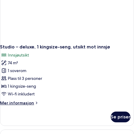
Studio – deluxe, 1 kingsize-seng, utsikt mot innsjø
Innsjøutsikt
74 m²
1 soverom
Plass til 3 personer
1 kingsize-seng
Wi-fi inkludert
Mer
Mer informasjon
informasjon
om
Se priser
Studio
–
deluxe,
Åpne
Blendingsgardiner, strykejern/-brett o