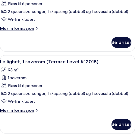
1-
Plass til 6 personer
BD
2 queensize-senger, 1 skapseng (dobbel) og 1 sovesofa (dobbel)
Condo
Wi-fi inkludert
-
Mer
Mer informasjon
Walk-
informasjon
In
om
Se priser
1-
Level
BD
-
Condo
Åpne
Blendingsgardiner, strykejern/-brett o
1105B
14
-
Leilighet, 1 soverom (Terrace Level #1201B)
alle
Walk-
93 m²
In
bildene
Level
1 soverom
av
-
Leilighet,
Plass til 6 personer
1105B
1
2 queensize-senger, 1 skapseng (dobbel) og 1 sovesofa (dobbel)
soverom
Wi-fi inkludert
(Terrace
Mer
Mer informasjon
Level
informasjon
#1201B)
om
Se priser
Leilighet,
1