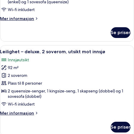
3
(enkel) og 1 sovesofa (queensize)
soverom,
Wi-fi inkludert
utsikt
Mer
Mer informasjon
mot
informasjon
innsjø
om
Se priser
Leilighet
–
deluxe,
Åpne
En 30-tommers smart-TV med kabel-k
25
3
Leilighet – deluxe, 2 soverom, utsikt mot innsjø
alle
soverom,
Innsjøutsikt
utsikt
bildene
mot
92 m²
av
innsjø
Leilighet
2 soverom
–
Plass til 8 personer
deluxe,
2 queensize-senger, 1 kingsize-seng, 1 skapseng (dobbel) og 1
2
sovesofa (dobbel)
soverom,
Wi-fi inkludert
utsikt
Mer
Mer informasjon
mot
informasjon
innsjø
om
Se priser
Leilighet