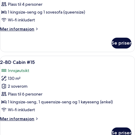
1
Plass til 4 personer
soverom,
1 kingsize-seng og 1 sovesofa (queensize)
utsikt
Wi-fi inkludert
mot
Mer
Mer informasjon
innsjø
informasjon
(#20)
om
Se priser
Hytte,
1
soverom,
Åpne
2-BD Cabin #15 | Blendingsgardiner, st
7
utsikt
2-BD Cabin #15
alle
mot
Innsjøutsikt
innsjø
bildene
(#20)
130 m²
av
2-
2 soverom
BD
Plass til 6 personer
Cabin
1 kingsize-seng, 1 queensize-seng og 1 køyeseng (enkel)
#15
Wi-fi inkludert
Mer
Mer informasjon
informasjon
om
Se priser
2-