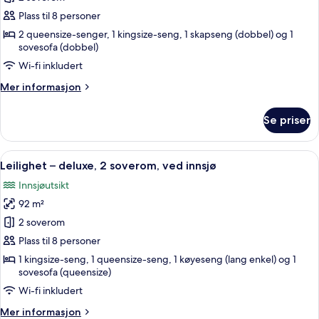
#1211)
–
Plass til 8 personer
deluxe,
2 queensize-senger, 1 kingsize-seng, 1 skapseng (dobbel) og 1
2
sovesofa (dobbel)
soverom,
Wi-fi inkludert
utsikt
Mer
Mer informasjon
mot
informasjon
innsjø
om
Se priser
Leilighet
–
deluxe,
Åpne
Leilighet – deluxe, 2 soverom, ved i
10
2
Leilighet – deluxe, 2 soverom, ved innsjø
alle
soverom,
Innsjøutsikt
utsikt
bildene
mot
92 m²
av
innsjø
Leilighet
2 soverom
–
Plass til 8 personer
deluxe,
1 kingsize-seng, 1 queensize-seng, 1 køyeseng (lang enkel) og 1
2
sovesofa (queensize)
soverom,
Wi-fi inkludert
ved
Mer
Mer informasjon