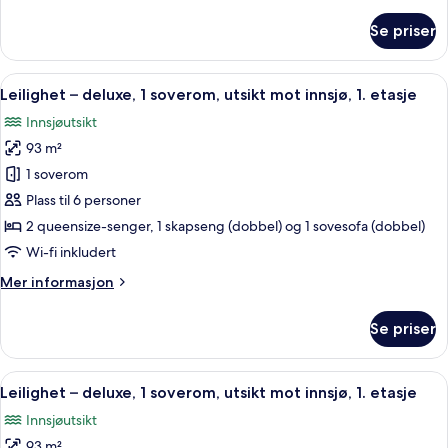
informasjon
mot
om
Se priser
innsjø,
Leilighet
–
1.
deluxe,
Åpne
Blendingsgardiner, strykejern/-brett o
etasje
14
1
Leilighet – deluxe, 1 soverom, utsikt mot innsjø, 1. etasje
alle
soverom,
Innsjøutsikt
utsikt
bildene
mot
93 m²
av
innsjø,
Leilighet
1 soverom
1.
–
etasje
Plass til 6 personer
deluxe,
2 queensize-senger, 1 skapseng (dobbel) og 1 sovesofa (dobbel)
1
Wi-fi inkludert
soverom,
Mer
Mer informasjon
utsikt
informasjon
mot
om
Se priser
innsjø,
Leilighet
–
1.
deluxe,
Åpne
Leilighet – deluxe, 1 soverom, utsikt
etasje
11
1
Leilighet – deluxe, 1 soverom, utsikt mot innsjø, 1. etasje
alle
soverom,
Innsjøutsikt
utsikt
bildene
mot
93 m²