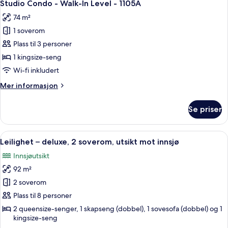
8
1
Studio Condo - Walk-In Level - 1105A
alle
kingsize-
74 m²
seng,
bildene
utsikt
1 soverom
av
mot
Studio
Plass til 3 personer
innsjø
Condo
1 kingsize-seng
-
Wi-fi inkludert
Walk-
Mer
Mer informasjon
In
informasjon
Level
om
Se priser
Studio
-
Condo
1105A
-
Åpne
Blendingsgardiner, strykejern/-brett o
24
Walk-
Leilighet – deluxe, 2 soverom, utsikt mot innsjø
alle
In
Innsjøutsikt
Level
bildene
-
92 m²
av
1105A
Leilighet
2 soverom
–
Plass til 8 personer
deluxe,
2 queensize-senger, 1 skapseng (dobbel), 1 sovesofa (dobbel) og 1
2
kingsize-seng