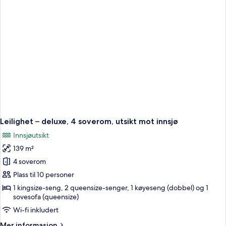
soverom,
ved
innsjø
Leilighet – deluxe, 4 soverom, utsikt mot innsjø
Innsjøutsikt
139 m²
4 soverom
Plass til 10 personer
1 kingsize-seng, 2 queensize-senger, 1 køyeseng (dobbel) og 1
sovesofa (queensize)
Wi-fi inkludert
Mer
Mer informasjon