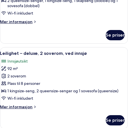
BD
2 queensize-senger, 1 kingsize-seng, 1 skapseng (dobbel) og 1
sovesofa (dobbel)
Condo
-
Wi-fi inkludert
Terrace
Mer
Mer informasjon
Level
informasjon
om
-
Se priser
2-
1201
BD
Condo
Åpne
Leilighet – deluxe, 2 soverom, ved in
19
-
Leilighet – deluxe, 2 soverom, ved innsjø
alle
Terrace
Innsjøutsikt
Level
bildene
-
92 m²
av
1201
Leilighet
2 soverom
–
Plass til 8 personer
deluxe,
1 kingsize-seng, 2 queensize-senger og 1 sovesofa (queensize)
2
Wi-fi inkludert
soverom,
Mer
Mer informasjon
ved
informasjon
innsjø
om
Se priser
Leilighet
–