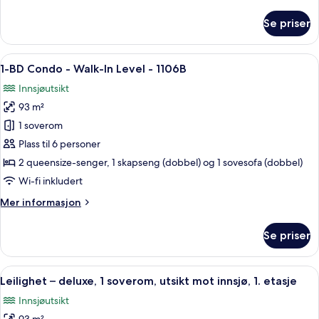
informasjon
mot
om
Se priser
innsjø,
Leilighet
–
1.
deluxe,
Åpne
Blendingsgardiner, strykejern/-brett o
etasje
11
1
1-BD Condo - Walk-In Level - 1106B
alle
soverom,
Innsjøutsikt
utsikt
bildene
mot
93 m²
av
innsjø,
1-
1 soverom
1.
BD
etasje
Plass til 6 personer
Condo
2 queensize-senger, 1 skapseng (dobbel) og 1 sovesofa (dobbel)
-
Wi-fi inkludert
Walk-
Mer
Mer informasjon
In
informasjon
Level
om
Se priser
-
1-
BD
1106B
Condo
Åpne
En 30-tommers smart-TV med kabel-k
14
-
Leilighet – deluxe, 1 soverom, utsikt mot innsjø, 1. etasje
alle
Walk-
Innsjøutsikt
In
bildene
Level