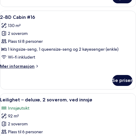
BD
Cabin
Åpne
2-BD Cabin #16 | Blendingsgardiner, st
7
#15
2-BD Cabin #16
alle
130 m²
bildene
2 soverom
av
2-
Plass til 8 personer
BD
1 kingsize-seng, 1 queensize-seng og 2 køyesenger (enkle)
Cabin
Wi-fi inkludert
#16
Mer
Mer informasjon
informasjon
om
Se priser
2-
BD
Cabin
Åpne
Leilighet – deluxe, 2 soverom, ved i
23
#16
Leilighet – deluxe, 2 soverom, ved innsjø
alle
Innsjøutsikt
bildene
92 m²
av
Leilighet
2 soverom
–
Plass til 6 personer