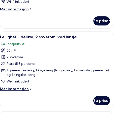
soverom,
Wi-fi inkludert
utsikt
Mer
Mer informasjon
mot
informasjon
innsjø
om
Se priser
Leilighet
–
deluxe,
Åpne
Leilighet – deluxe, 2 soverom, ved i
21
2
Leilighet – deluxe, 2 soverom, ved innsjø
alle
soverom,
Innsjøutsikt
utsikt
bildene
mot
92 m²
av
innsjø
Leilighet
2 soverom
–
Plass til 8 personer
deluxe,
1 queensize-seng, 1 køyeseng (lang enkel), 1 sovesofa (queensize)
2
og 1 kingsize-seng
soverom,
Wi-fi inkludert
ved
Mer
Mer informasjon
innsjø
informasjon
om
Se priser
Leilighet
–
deluxe,