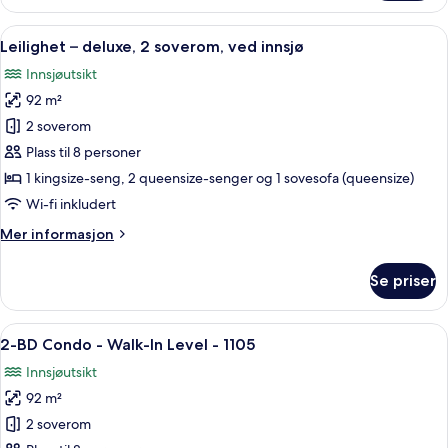
–
deluxe,
Åpne
Leilighet – deluxe, 2 soverom, ved i
13
2
Leilighet – deluxe, 2 soverom, ved innsjø
alle
soverom,
Innsjøutsikt
ved
bildene
innsjø
92 m²
av
Leilighet
2 soverom
–
Plass til 8 personer
deluxe,
1 kingsize-seng, 2 queensize-senger og 1 sovesofa (queensize)
2
Wi-fi inkludert
soverom,
Mer
Mer informasjon
ved
informasjon
innsjø
om
Se priser
Leilighet
–
deluxe,
Åpne
En 30-tommers smart-TV med kabel-k
21
2
2-BD Condo - Walk-In Level - 1105
alle
soverom,
Innsjøutsikt
ved
bildene
innsjø
92 m²
av
2-
2 soverom