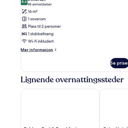
bildene
8,6
8,6 av 10
(98
98 anmeldelser
av
anmeldelser)
16 m²
Rom
1 soverom
–
Plass til 2 personer
standard
1 dobbeltseng
Wi-fi inkludert
Mer
Mer informasjon
informasjon
om
Se prise
Rom
–
standard
Lignende overnattingssteder
Foldens Bed & Breakfast
Color Hotel 