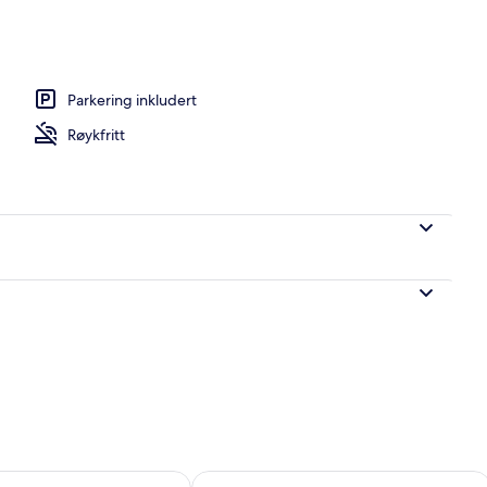
o
Parkering inkludert
Røykfritt
elighet for i morgen, aug. 8 - aug. 9
Sjekk tilgjengelighet for denne helgen