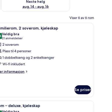
Neste helg
aug. 14 - aug. 16
Viser 6 av 6 rom
udert) og sengetøy
pne
Familierom, 2 soverom, kjøleskap | Wi-fi (ink
6
milierom, 2 soverom, kjøleskap
le
Veldig bra
ildene
4
8,4 av 10
(21
21 anmeldelser
v
anmeldelser)
2 soverom
amilierom,
Plass til 4 personer
1 dobbeltseng og 2 enkeltsenger
overom,
Wi-fi inkludert
jøleskap
er
r informasjon
formasjon
m
milierom,
Se priser
verom,
øleskap
fi (inkludert) og sengetøy
pne
Rom – deluxe, kjøleskap | Oppholdsområde | 
4
m – deluxe, kjøleskap
le
Veldig bra