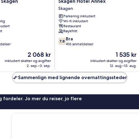
Skagen
l Skagen
Skagen Hotel Annex
Hotel
Skagen
Annex
Parkering inkludert
Skagen
lig
Wi-fi inkludert
ludert
Restaurant
rt
Røykfritt
7.8
Bra
7,8
av
delser
416 anmeldelser
10,
Prisen
Prisen
2 068 kr
1 535 kr
Bra,
er
er
416
inkludert skatter og avgifter
inkludert skatter og avgifter
2 068 kr
1 535 kr
2. sep.–3. sep.
12. aug.–13. aug.
anmeldelser
Sammenlign med lignende overnattingssteder
 fordeler. Jo mer du reiser, jo flere