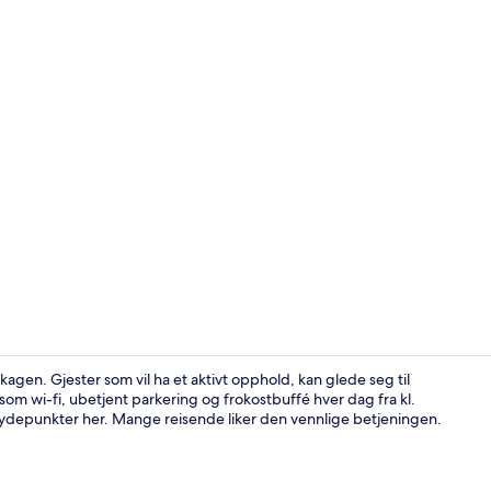
Eksteriør
kagen. Gjester som vil ha et aktivt opphold, kan glede seg til
 som wi-fi, ubetjent parkering og frokostbuffé hver dag fra kl.
 høydepunkter her. Mange reisende liker den vennlige betjeningen.
Rom – deluxe