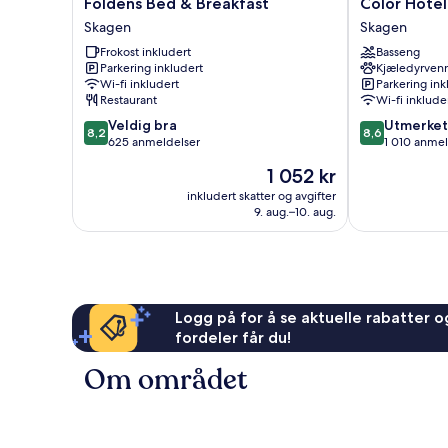
Foldens
Color
Foldens Bed & Breakfast
Color Hote
Bed
Hotel
Skagen
Skagen
&
Skagen
Frokost inkludert
Basseng
Breakfast
Skagen
Parkering inkludert
Kjæledyrvenn
Skagen
Wi-fi inkludert
Parkering ink
Restaurant
Wi-fi inklude
8.2
8.6
Veldig bra
Utmerket
8,2
8,6
av
av
625 anmeldelser
1 010 anmel
10,
10,
Prisen
1 052 kr
Veldig
Utmerket,
er
bra,
1 010
inkludert skatter og avgifter
1 052 kr
9. aug.–10. aug.
625
anmeldelser
anmeldelser
Logg på for å se aktuelle rabatter og
fordeler får du!
Om området