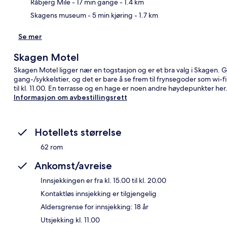
Råbjerg Mile
- 17 min gange
- 1.4 km
Skagens museum
- 5 min kjøring
- 1.7 km
Se mer
Skagen Motel
Skagen Motel ligger nær en togstasjon og er et bra valg i Skagen. Gje
gang-/sykkelstier, og det er bare å se frem til frynsegoder som wi-f
til kl. 11.00. En terrasse og en hage er noen andre høydepunkter he
Informasjon om avbestillingsrett
Hotellets størrelse
62 rom
Ankomst/avreise
Innsjekkingen er fra kl. 15.00 til kl. 20.00
Kontaktløs innsjekking er tilgjengelig
Aldersgrense for innsjekking: 18 år
Utsjekking kl. 11.00