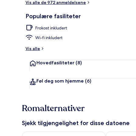
Vis alle de 972 anmeldelsene
Populære fasiliteter
Terrasse/pati
Frokost inkludert
Wi-fi inkludert
Vis alle
Hovedfasiliteter
(8)
Føl deg som hjemme
(6)
Romalternativer
Sjekk tilgjengelighet for disse datoene
Sjekk tilgjengelighet for i kveld, aug. 7 - aug. 8
Sjekk tilgjeng