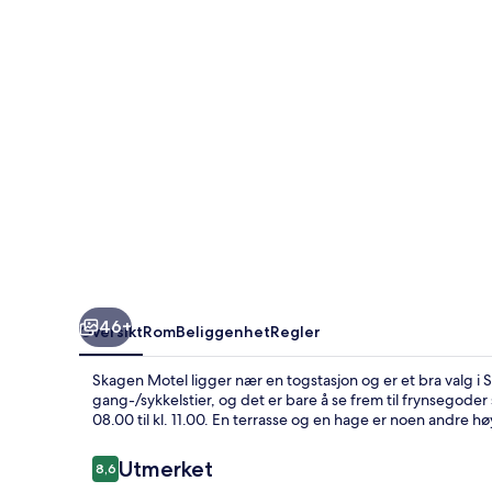
46+
Oversikt
Rom
Beliggenhet
Regler
Skagen Motel ligger nær en togstasjon og er et bra valg i S
gang-/sykkelstier, og det er bare å se frem til frynsegoder
08.00 til kl. 11.00. En terrasse og en hage er noen andre
Anmeldelser
Utmerket
8,6
8,6 av 10 –