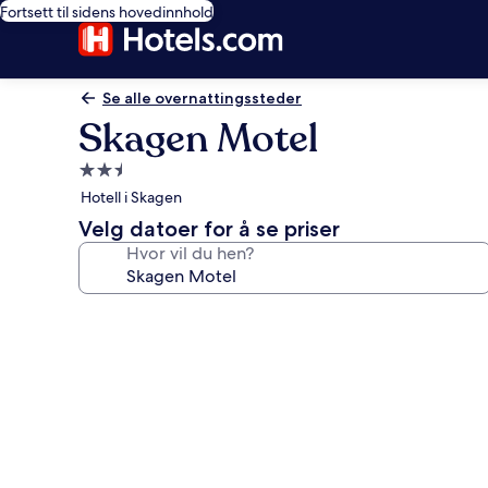
Fortsett til sidens hovedinnhold
Se alle overnattingssteder
Skagen Motel
Overnattingssted
med
Hotell i Skagen
2.5
Velg datoer for å se priser
stjerner
Hvor vil du hen?
Bildegalleri
av
Skagen
Motel