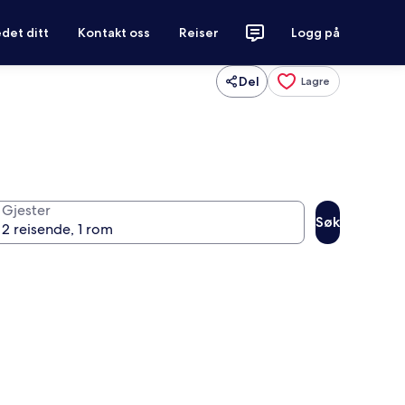
det ditt
Kontakt oss
Reiser
Logg på
Del
Lagre
Gjester
Søk