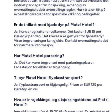
nettstedet vårt. Bestiller du et slikt rom, kan du avbestille det
inntil et par dager før innsjekking, avhengig av
overnattingsstedets avbestillingsregler. Husk å ta en titt på
avbestillingsreglene for spesifikke vilkår og betingelser.
Er det tillatt med kjæledyr på Platzl Hotel?
Ja, hunder og katter er velkomne. Det koster EUR 15 per
kjæledyr per dag. Det kreves ikke gebyrer for tjenestedyr.
Visse begrensninger kan gjelde. Kontakt overnattingsstedet
for nærmere informasjon.
Har Platzl Hotel parkering?
Ja. Det kan være begrenset med parkeringsplasser.
Ladestasjon for elbiler er tilgjengelig.
Tilbyr Platzl Hotel flyplasstransport?
Ja, flyplasstransport er tilgjengelig. Prisen er EUR 125 per
kjøretøy, én vei.
Hva er innsjekkings- og utsjekkingstidene på Platzl
Hotel?
Innsjekkingen er fra kl. 15.00 til når som helst. Du må sjekke ut