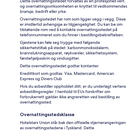
Dette overnattingsstedet forvaltes av en profesjonell vert,
og overnattingsvirksomheten er knyttet til vedkommendes
bransje, bedrift eller yrke.
Overnattingsstedet har rom som ligger vegg i vegg. Disse
er imidlertid avhengige av tilgjengelighet. Du kan be om
tilstøtende rom ved å kontakte overnattingsstedet på
telefonnummeret som du finner i bestillingsbekreftelsen.
Gjestene kan føle seg trygge med følgende
sikkerhetstiltak på stedet: karbonmonoksidalarm,
brannslukningsapparat, røykvarsler, sikkerhetssystem,
førstehjelpsskrin og vindusgitter.
Dette overnattingsstedet godtar kontanter.
Kredittkort som godtas: Visa, Mastercard, American
Express og Diners Club
Hvis du avbestiller oppholdet ditt, er du underlagt vertens
avbestillingsregler. I henhold til EUs forskrifter om
forbrukerrett gjelder ikke angreretten ved bestilling av
overnattingssted.
Overnattingsstedsklasse
Hotelstars Union står bak den offisielle stjernerangeringen
av overnattingsstedene i Tyskland. Dette