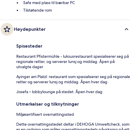
Safe med plass til bærbar PC
Tilstøtende rom
Høydepunkter
Spisesteder
Restaurant Pfistermühle - luksusrestaurant spesialiserer seg på
regionale retter, og serverer lunsj og middag. Åpen på
utvalgte dager
Ayinger am Platzl: restaurant som spesialiserer seg på regionale
retter og serverer lunsj og middag. Åpen hver dag
Josefa – lobbylounge på stedet. Åpen hver dag
Utmerkelser og tilknytninger
Miljøsertifisert overnattingssted
Dette overnattingsstedet deltar i DEHOGA Umweltcheck, som
er en ordning som måler overnattingsstedets påvirkning på ett