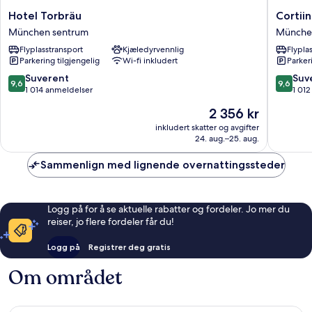
Hotel
Cortiina
Hotel Torbräu
Cortii
Torbräu
Hotel
München sentrum
Münche
München
Münche
Flyplasstransport
Kjæledyrvennlig
Flypla
sentrum
sentrum
Parkering tilgjengelig
Wi-fi inkludert
Parker
9.6
9.6
Suverent
Suv
9,6
9,6
av
av
1 014 anmeldelser
1 01
10,
10,
Prisen
2 356 kr
Suverent,
Suveren
er
1 014
1 012
inkludert skatter og avgifter
2 356 kr
24. aug.–25. aug.
anmeldelser
anmelde
Sammenlign med lignende overnattingssteder
Logg på for å se aktuelle rabatter og fordeler. Jo mer du
reiser, jo flere fordeler får du!
Logg på
Registrer deg gratis
Om området