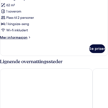
alle
62 m²
bildene
1 soverom
av
Suite
Plass til 2 personer
–
1 kingsize-seng
gallery
Wi-fi inkludert
Mer
Mer informasjon
informasjon
om
Se priser
Suite
–
gallery
Lignende overnattingssteder
Hotel Torbräu
Cortiina