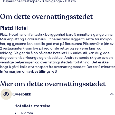
Bayerische Staatsoper
- 3 min gange
- 0.3 km
Om dette overnattingsstedet
Platzl Hotel
Platzl Hotel har en fantastisk beliggenhet bare 5 minutters gange unna
Marienplatz og Hofbräuhaus. Et helsestudio legger til rette for mosjon
her, og gjestene kan bestille god mat på Restaurant Pfistermühle (én av
2 restauranter), som byr på regionale retter og serverer lunsj og
middag. Velger du å bo på dette hotellet i luksuriøs stil, kan du glede
deg over en bar/lounge og en badstue. Andre reisende skryter av den
vennlige betjeningen og overnattingsstedets forfatning. Det er ikke
langt å gå til kollektivtransport fra overnattingsstedet: Det tar 2 minutter
å gå til Nationaltheater trikkeholdeplass og 5 minutter å gå til
Informasjon om avbestillingsrett
Kammerspiele trikkeholdeplass.
Mer om dette overnattingsstedet
Overblikk
Hotellets størrelse
179 rom