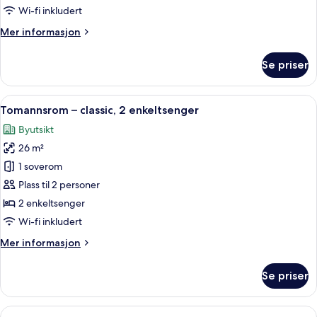
1
Wi-fi inkludert
queensize-
Mer
Mer informasjon
seng
informasjon
om
Se priser
Rom
–
classic,
Åpne
Sengetøy av topp kvalitet, minibar, 
3
1
Tomannsrom – classic, 2 enkeltsenger
alle
queensize-
Byutsikt
seng
bildene
26 m²
av
Tomannsrom
1 soverom
–
Plass til 2 personer
classic,
2 enkeltsenger
2
Wi-fi inkludert
enkeltsenger
Mer
Mer informasjon
informasjon
om
Se priser
Tomannsrom
–
classic,
Åpne
Sengetøy av topp kvalitet, minibar, 