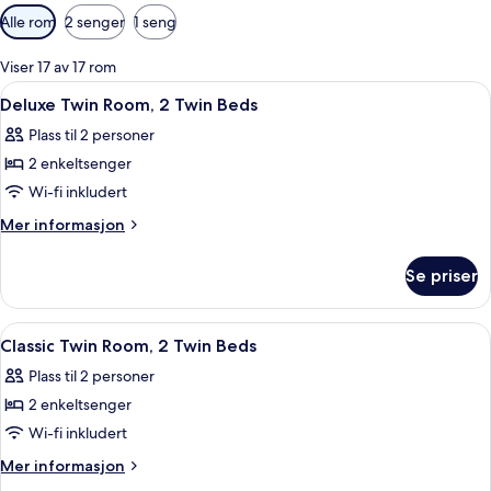
Tilgjengelige
Alle rom
2 senger
1 seng
filtre
for
Viser 17 av 17 rom
rom
Åpne
Sengetøy av topp kvalitet, minibar, 
4
Deluxe Twin Room, 2 Twin Beds
alle
Plass til 2 personer
bildene
2 enkeltsenger
av
Deluxe
Wi-fi inkludert
Twin
Mer
Mer informasjon
Room,
informasjon
om
2
Se priser
Deluxe
Twin
Twin
Beds
Room,
Åpne
Sengetøy av topp kvalitet, minibar, 
3
2
Classic Twin Room, 2 Twin Beds
alle
Twin
Plass til 2 personer
Beds
bildene
2 enkeltsenger
av
Classic
Wi-fi inkludert
Twin
Mer
Mer informasjon
Room,
informasjon