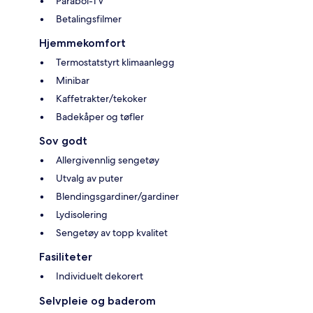
Parabol-TV
Betalingsfilmer
Hjemmekomfort
Termostatstyrt klimaanlegg
Minibar
Kaffetrakter/tekoker
Badekåper og tøfler
Sov godt
Allergivennlig sengetøy
Utvalg av puter
Blendingsgardiner/gardiner
Lydisolering
Sengetøy av topp kvalitet
Fasiliteter
Individuelt dekorert
Selvpleie og baderom