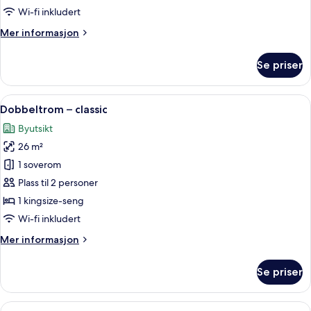
1
Wi-fi inkludert
queensize-
Mer
Mer informasjon
seng
informasjon
om
Se priser
Rom
–
standard,
Åpne
Sengetøy av topp kvalitet, minibar, 
4
1
Dobbeltrom – classic
alle
queensize-
Byutsikt
seng
bildene
26 m²
av
Dobbeltrom
1 soverom
–
Plass til 2 personer
classic
1 kingsize-seng
Wi-fi inkludert
Mer
Mer informasjon
informasjon
om
Se priser
Dobbeltrom
–
classic
Åpne
Sengetøy av topp kvalitet, minibar, 