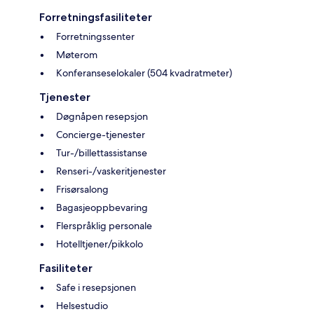
Forretningsfasiliteter
Forretningssenter
Møterom
Konferanseselokaler (504 kvadratmeter)
Tjenester
Døgnåpen resepsjon
Concierge-tjenester
Tur-/billettassistanse
Renseri-/vaskeritjenester
Frisørsalong
Bagasjeoppbevaring
Flerspråklig personale
Hotelltjener/pikkolo
Fasiliteter
Safe i resepsjonen
Helsestudio