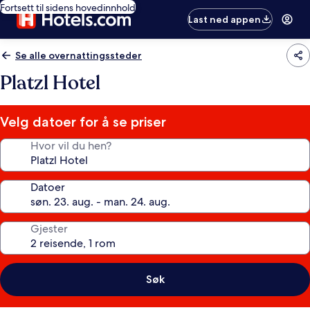
Fortsett til sidens hovedinnhold
Last ned appen
Se alle overnattingssteder
Platzl Hotel
Velg datoer for å se priser
Hvor vil du hen?
Datoer
Gjester
Søk