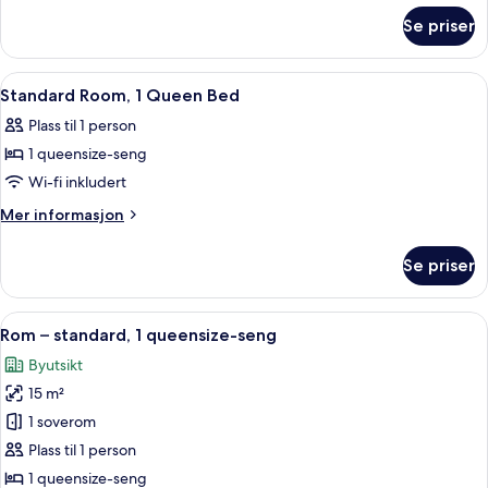
om
2
Se priser
Classic
Twin
Twin
Beds
Room,
Åpne
Sengetøy av topp kvalitet, minibar, 
2
2
Standard Room, 1 Queen Bed
alle
Twin
Plass til 1 person
Beds
bildene
1 queensize-seng
av
Standard
Wi-fi inkludert
Room,
Mer
Mer informasjon
1
informasjon
om
Queen
Se priser
Standard
Bed
Room,
1
Åpne
Sengetøy av topp kvalitet, minibar, 
2
Queen
Rom – standard, 1 queensize-seng
alle
Bed
Byutsikt
bildene
15 m²
av
Rom
1 soverom
–
Plass til 1 person
standard,
1 queensize-seng