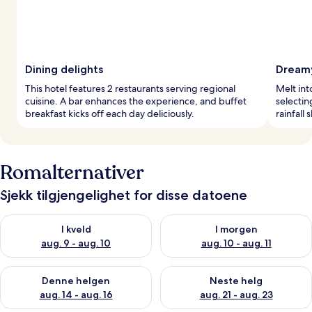
Dining delights
Dreamy
This hotel features 2 restaurants serving regional
Melt in
cuisine. A bar enhances the experience, and buffet
selectin
breakfast kicks off each day deliciously.
rainfall
Romalternativer
Sjekk tilgjengelighet for disse datoene
Sjekk tilgjengelighet for i kveld, aug. 9 - aug. 10
Sjekk tilgjengelighet for i mor
I kveld
I morgen
aug. 9 - aug. 10
aug. 10 - aug. 11
Sjekk tilgjengelighet for denne helgen, aug. 14 - aug. 16
Sjekk tilgjengelighet for neste
Denne helgen
Neste helg
aug. 14 - aug. 16
aug. 21 - aug. 23