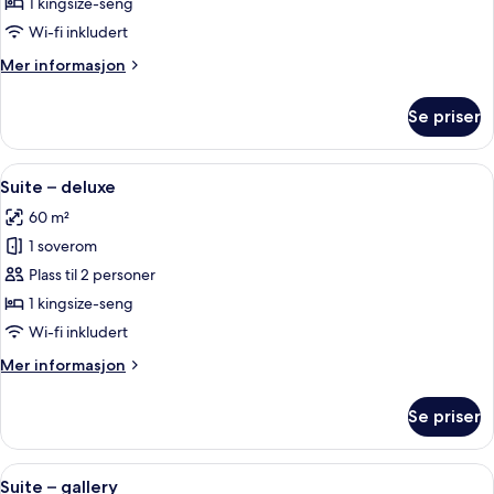
–
1 kingsize-seng
superior
Wi-fi inkludert
Mer
Mer informasjon
informasjon
om
Se priser
Suite
–
superior
Åpne
Sengetøy av topp kvalitet, minibar, 
5
Suite – deluxe
alle
60 m²
bildene
1 soverom
av
Suite
Plass til 2 personer
–
1 kingsize-seng
deluxe
Wi-fi inkludert
Mer
Mer informasjon
informasjon
om
Se priser
Suite
–
deluxe
Åpne
Suite – gallery | Sengetøy av topp kva
7
Suite – gallery