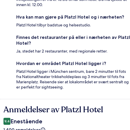
innen kl. 12.00.
Hva kan man gjøre på Platzl Hotel og i nærheten?
Platzl Hotel tilbyr badstue og helsestudio.
Finnes det restauranter på eller i nærheten av Platzl
Hotel?
Ja, stedet har 2 restauranter, med regionale retter.
Hvordan er området Platzl Hotel ligger i?
Platzl Hotel ligger i München sentrum, bare 2 minutter til fots
fra Nationaltheater trikkeholdeplass og 3 minutter til fots fra
Marienplatz. Reisende sier at lokalområdet er svært sentralt og
er perfekt for sightseeing.
Anmeldelser av Platzl Hotel
Anmeldelser
Enestående
9,4
1 400 anmeldelser