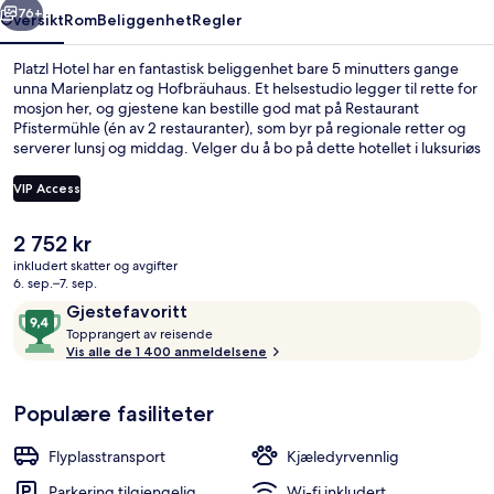
76+
Oversikt
Rom
Beliggenhet
Regler
Platzl Hotel har en fantastisk beliggenhet bare 5 minutters gange
unna Marienplatz og Hofbräuhaus. Et helsestudio legger til rette for
mosjon her, og gjestene kan bestille god mat på Restaurant
Pfistermühle (én av 2 restauranter), som byr på regionale retter og
serverer lunsj og middag. Velger du å bo på dette hotellet i luksuriøs
stil, kan du glede deg over en bar/lounge og en badstue. Andre
reisende skryter av den vennlige betjeningen og
VIP Access
overnattingsstedets forfatning. Det er ikke langt å gå til
kollektivtransport fra overnattingsstedet: Det tar 2 minutter å gå til
Den
2 752 kr
Nationaltheater trikkeholdeplass og 5 minutter å gå til
Sitteområde i lobbyen
nåværende
Kammerspiele trikkeholdeplass.
inkludert skatter og avgifter
prisen
6. sep.–7. sep.
er
Anmeldelser
9,4
Gjestefavoritt
2 752 kr
T
av
Topprangert av reisende
o
Vis alle de 1 400 anmeldelsene
10,
p
Gjestefavoritt
p
Populære fasiliteter
r
a
n
Flyplasstransport
Kjæledyrvennlig
g
e
Parkering tilgjengelig
Wi-fi inkludert