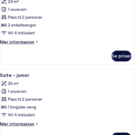
24 m²
bildene
1 soverom
av
Tomannsrom
Plass til 2 personer
–
2 enkeltsenger
superior,
Wi-fi inkludert
2
Mer
Mer informasjon
enkeltsenger
informasjon
om
Se priser
Tomannsrom
–
superior,
Åpne
Suite – junior | Sengetøy av topp kval
5
2
Suite – junior
alle
enkeltsenger
35 m²
bildene
1 soverom
av
Suite
Plass til 2 personer
–
1 kingsize-seng
junior
Wi-fi inkludert
Mer
Mer informasjon
informasjon
om