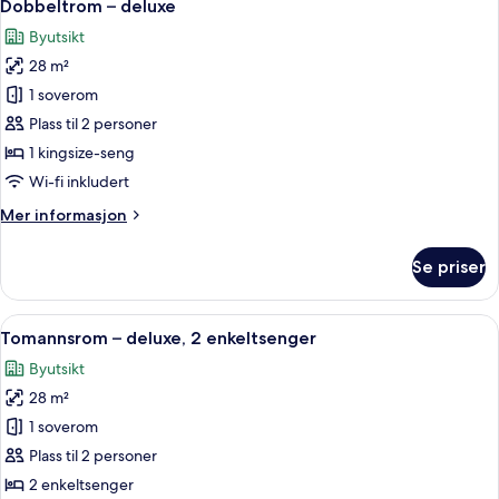
4
2
Dobbeltrom – deluxe
alle
enkeltsenger
Byutsikt
bildene
28 m²
av
Dobbeltrom
1 soverom
–
Plass til 2 personer
deluxe
1 kingsize-seng
Wi-fi inkludert
Mer
Mer informasjon
informasjon
om
Se priser
Dobbeltrom
–
deluxe
Åpne
Sengetøy av topp kvalitet, minibar, 
3
Tomannsrom – deluxe, 2 enkeltsenger
alle
Byutsikt
bildene
28 m²
av
Tomannsrom
1 soverom
–
Plass til 2 personer
deluxe,
2 enkeltsenger