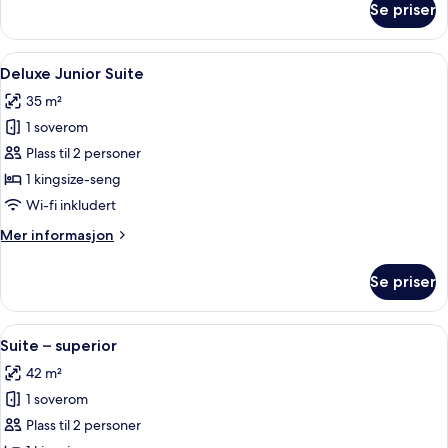
Se priser
Suite
–
junior
Åpne
Deluxe Junior Suite | Sengetøy av top
5
Deluxe Junior Suite
alle
35 m²
bildene
1 soverom
av
Deluxe
Plass til 2 personer
Junior
1 kingsize-seng
Suite
Wi-fi inkludert
Mer
Mer informasjon
informasjon
om
Se priser
Deluxe
Junior
Suite
Åpne
Suite – superior | Sengetøy av topp k
4
Suite – superior
alle
42 m²
bildene
1 soverom
av
Suite
Plass til 2 personer