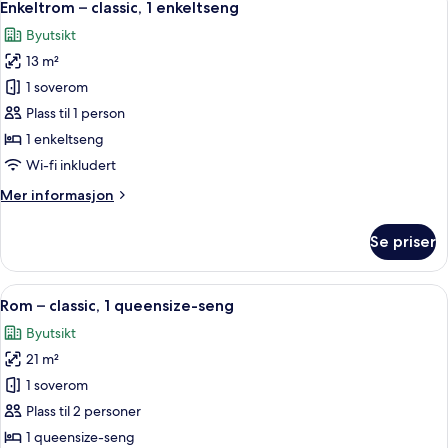
3
Enkeltrom – classic, 1 enkeltseng
alle
Byutsikt
bildene
13 m²
av
Enkeltrom
1 soverom
–
Plass til 1 person
classic,
1 enkeltseng
1
Wi-fi inkludert
enkeltseng
Mer
Mer informasjon
informasjon
om
Se priser
Enkeltrom
–
classic,
Åpne
Sengetøy av topp kvalitet, minibar, 
3
1
Rom – classic, 1 queensize-seng
alle
enkeltseng
Byutsikt
bildene
21 m²
av
Rom
1 soverom
–
Plass til 2 personer
classic,
1 queensize-seng