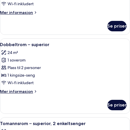
2
Wi-fi inkludert
enkeltsenger
Mer
Mer informasjon
informasjon
om
Se priser
Tomannsrom
–
deluxe,
Åpne
Sengetøy av topp kvalitet, minibar, 
3
2
Dobbeltrom – superior
alle
enkeltsenger
24 m²
bildene
1 soverom
av
Dobbeltrom
Plass til 2 personer
–
1 kingsize-seng
superior
Wi-fi inkludert
Mer
Mer informasjon
informasjon
om
Se priser
Dobbeltrom
–
superior
Åpne
Sengetøy av topp kvalitet, minibar, 
3
Tomannsrom – superior, 2 enkeltsenger
alle