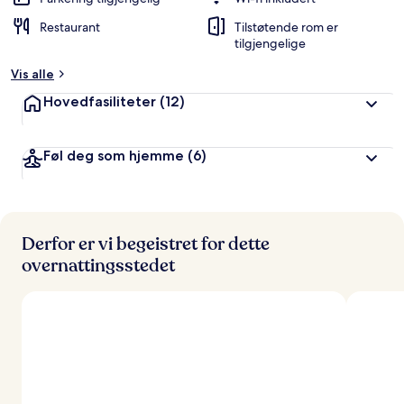
r
Restaurant
Tilstøtende rom er
t
tilgjengelige
a
Vis alle
v
Hovedfasiliteter
(12)
r
e
i
Føl deg som hjemme
(6)
s
e
n
d
e
Derfor er vi begeistret for dette
overnattingsstedet