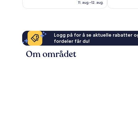
1 328 kr
11. aug.–12. aug.
Logg på for å se aktuelle rabatter og
fordeler får du!
Om området