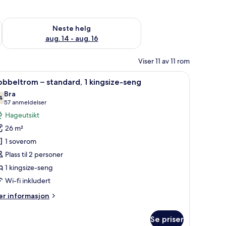
, aug. 7 - aug. 9
Sjekk tilgjengelighet for neste helg, aug. 14 - aug. 16
Neste helg
aug. 14 - aug. 16
Viser 11 av 11 rom
rdiner og wi-fi (inkludert)
pne
Skrivebord for bærbar PC, blendingsgardiner o
5
bbeltrom – standard, 1 kingsize-seng
le
Bra
ildene
4
7,4 av 10
(57
57 anmeldelser
v
anmeldelser)
Hageutsikt
obbeltrom
26 m²
1 soverom
tandard,
Plass til 2 personer
1 kingsize-seng
ingsize-
eng
Wi-fi inkludert
er
r informasjon
formasjon
m
Se priser
bbeltrom