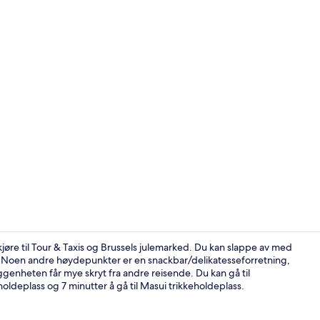
Eksteriør
kjøre til Tour & Taxis og Brussels julemarked. Du kan slappe av med
. Noen andre høydepunkter er en snackbar/delikatesseforretning,
genheten får mye skryt fra andre reisende. Du kan gå til
Tremannsrom 
eholdeplass og 7 minutter å gå til Masui trikkeholdeplass.