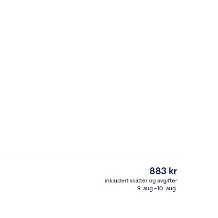
Resepsjon
Den
883 kr
nåværende
inkludert skatter og avgifter
prisen
9. aug.–10. aug.
– standard | Skrivebord for bærbar PC, blendingsgardiner og wi-fi (inklude
Eksteriør
er
883 kr