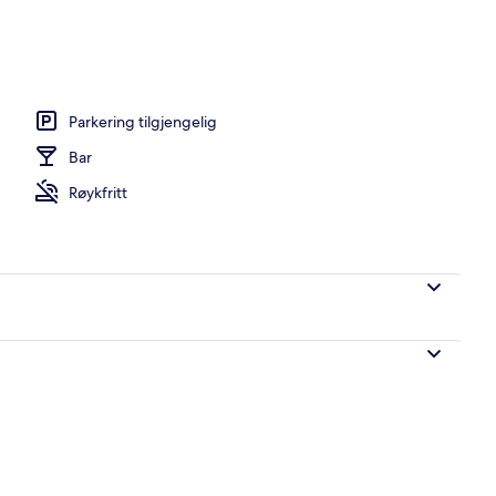
hver dag (mot et tillegg)
Parkering tilgjengelig
Bar
Røykfritt