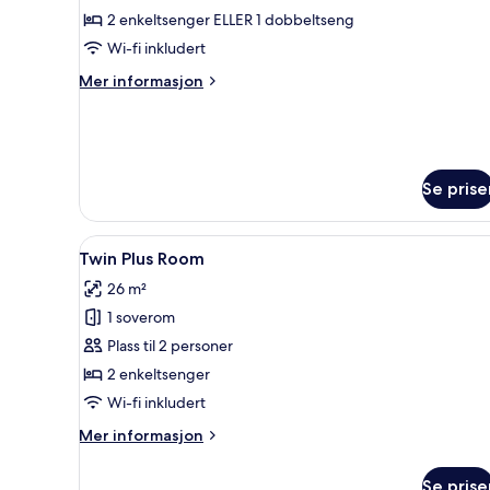
Enkeltrom
2 enkeltsenger ELLER 1 dobbeltseng
–
Wi-fi inkludert
standard
Mer
Mer informasjon
informasjon
om
Enkeltrom
–
standard
Se prise
Åpne
Twin Plus Room | Skrivebord fo
4
Twin Plus Room
alle
26 m²
bildene
1 soverom
av
Twin
Plass til 2 personer
Plus
2 enkeltsenger
Room
Wi-fi inkludert
Mer
Mer informasjon
informasjon
om
Se prise