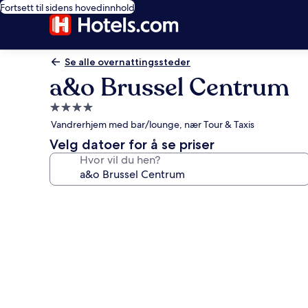
Fortsett til sidens hovedinnhold
Se alle overnattingssteder
a&o Brussel Centrum
Overnattingssted
med
Vandrerhjem med bar/lounge, nær Tour & Taxis
4.0
Velg datoer for å se priser
stjerner
Hvor vil du hen?
Bildegalleri
av
a&o
Brussel
Centrum