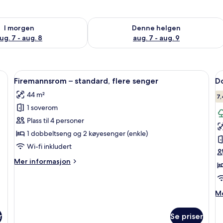
elighet for i morgen, aug. 7 - aug. 8
Sjekk tilgjengelighet for denne helgen
I morgen
Denne helgen
ug. 7 - aug. 8
aug. 7 - aug. 9
vebord for bærbar PC, blendingsgardiner og wi-fi (inkludert)
Åpne
Skrivebord for bærbar PC, blendingsga
Å
6
Firemannsrom – standard, flere senger
Do
alle
al
44 m²
bildene
b
7,
1 soverom
av
a
Firemannsrom
D
Plass til 4 personer
–
–
1 dobbeltseng og 2 køyesenger (enkle)
standard,
s
Wi-fi inkludert
flere
1
Mer
Mer informasjon
senger
k
informasjon
s
om
Firemannsrom
M
Me
–
in
standard,
o
flere
r
Se priser
Do