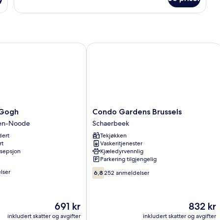
Use
ogh
Condo Gardens Brussels
Condo
 Gogh
Condo Gardens Brussels
Gardens
ten-Noode
Schaerbeek
Brussels
dert
Tekjøkken
Schaerbeek
rt
Vaskeritjenester
sepsjon
Kjæledyrvennlig
Parkering tilgjengelig
6.8
lser
6,8
252 anmeldelser
av
10,
252
Prisen
Prisen
691 kr
832 kr
anmeldelser
er
er
inkludert skatter og avgifter
inkludert skatter og avgifter