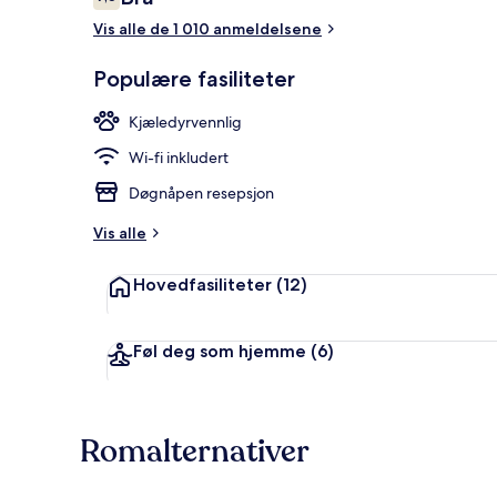
7,6 av 10 –
Vis alle de 1 010 anmeldelsene
Frokostbuffé 
Populære fasiliteter
Kjæledyrvennlig
Wi-fi inkludert
Døgnåpen resepsjon
Vis alle
Hovedfasiliteter
(12)
Føl deg som hjemme
(6)
Romalternativer