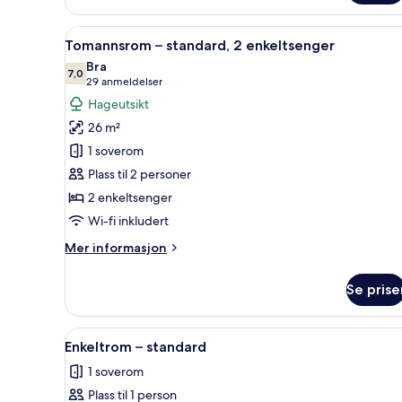
standard
Åpne
Skrivebord for bærbar PC, blen
5
Tomannsrom – standard, 2 enkeltsenger
alle
Bra
bildene
7,0
7,0 av 10
(29
29 anmeldelser
av
anmeldelser)
Hageutsikt
Tomannsrom
26 m²
–
1 soverom
standard,
Plass til 2 personer
2
2 enkeltsenger
enkeltsenger
Wi-fi inkludert
Mer
Mer informasjon
informasjon
om
Se prise
Tomannsrom
–
standard,
Åpne
Skrivebord for bærbar PC, blen
4
2
Enkeltrom – standard
alle
enkeltsenger
1 soverom
bildene
Plass til 1 person
av