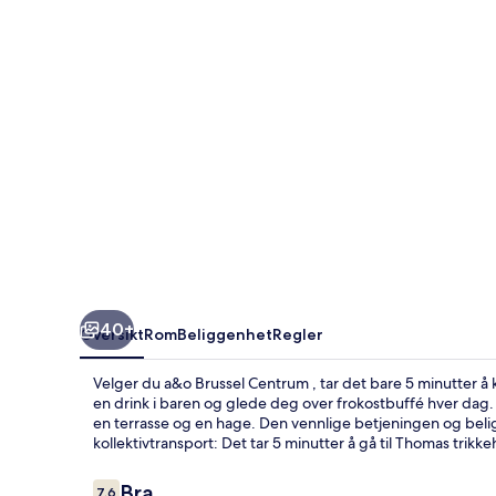
40+
Oversikt
Rom
Beliggenhet
Regler
Velger du a&o Brussel Centrum , tar det bare 5 minutter å 
en drink i baren og glede deg over frokostbuffé hver dag
en terrasse og en hage. Den vennlige betjeningen og belig
kollektivtransport: Det tar 5 minutter å gå til Thomas trikk
Anmeldelser
Bra
7,6