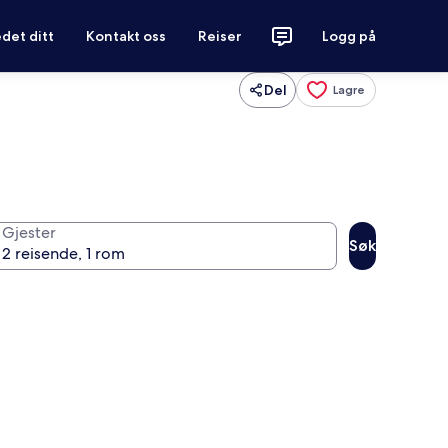
det ditt
Kontakt oss
Reiser
Logg på
Del
Lagre
Gjester
Søk