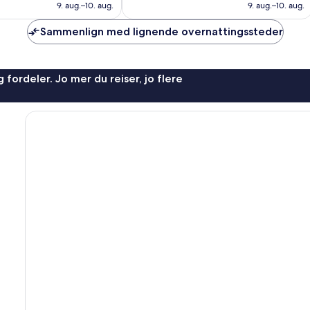
691 kr
832 kr
9. aug.–10. aug.
9. aug.–10. aug.
Sammenlign med lignende overnattingssteder
 fordeler. Jo mer du reiser, jo flere