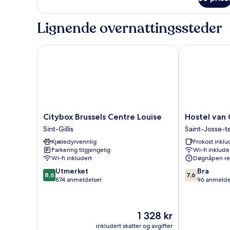
Twin
Plus
Room
Lignende overnattingssteder
Citybox Brussels Centre Louise
Hostel van G
Citybox
Hostel
Citybox Brussels Centre Louise
Hostel van
Brussels
van
Sint-Gillis
Saint-Josse-
Centre
Gogh
Kjæledyrvennlig
Frokost inklu
Louise
Saint-
Parkering tilgjengelig
Wi-fi inklude
Sint-
Josse-
Wi-fi inkludert
Døgnåpen re
Gillis
ten-
8.6
7.6
Utmerket
Noode
Bra
8,6
7,6
av
av
874 anmeldelser
96 anmelde
10,
10,
Utmerket,
Bra,
874
96
Prisen
1 328 kr
anmeldelser
anmeldelser
er
inkludert skatter og avgifter