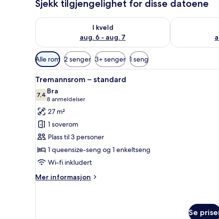
Sjekk tilgjengelighet for disse datoene
Sjekk tilgjengelighet for i kveld, aug. 6 - aug. 7
Sjekk tilgjeng
I kveld
aug. 6 - aug. 7
a
Tilgjengelige
Alle rom
2 senger
3+ senger
1 seng
filtre
Åpne
Tremannsrom – standard | Skri
for
4
Tremannsrom – standard
alle
rom
Bra
bildene
7,4
7,4 av 10
(8
8 anmeldelser
av
anmeldelser)
27 m²
Tremannsrom
1 soverom
–
Plass til 3 personer
standard
1 queensize-seng og 1 enkeltseng
Wi-fi inkludert
Mer
Mer informasjon
informasjon
om
Tremannsrom
–
Se prise