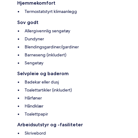
Hjemmekomfort
Termostatstyrt klimaanlegg
Sov godt
Allergivennlig sengetøy
Dundyner
Blendingsgardiner/gardiner
Barneseng (inkludert)
Sengetøy
Selvpleie og baderom
Badekar eller dusj
Toalettartikler (inkludert)
Hårføner
Håndklær
Toalettpapir
Arbeidsutstyr og -fasiliteter
Skrivebord