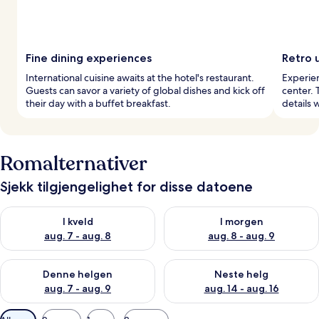
Fine dining experiences
Retro 
International cuisine awaits at the hotel's restaurant.
Experien
Guests can savor a variety of global dishes and kick off
center. 
their day with a buffet breakfast.
details 
Romalternativer
Sjekk tilgjengelighet for disse datoene
Sjekk tilgjengelighet for i kveld, aug. 7 - aug. 8
Sjekk tilgjengelighet for i mor
I kveld
I morgen
aug. 7 - aug. 8
aug. 8 - aug. 9
Sjekk tilgjengelighet for denne helgen, aug. 7 - aug. 9
Sjekk tilgjengelighet for neste 
Denne helgen
Neste helg
aug. 7 - aug. 9
aug. 14 - aug. 16
Tilgjengelige