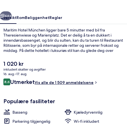
rige
Neste
46+
Oversikt
Rom
Beliggenhet
Regler
Maritim Hotel München ligger bare 5 minutter med bil fra
Theresienwiese og Marienplatz. Det er deilig å ta en dukkert i
innendørsbassenget, og blir du sulten, kan du ta turen til Restaurant
Rôtisserie, som byr på internasjonale retter og serverer frokost og
middag. På dette hotellet i luksuriøs stil kan du glede deg over
fasiliteter som en bar/lounge, et treningssenter og en badstue. Den
vennlige betjeningen og frokosten får mye skryt fra andre reisende.
Den
1 020 kr
Det er ikke langt å gå til kollektivtransport fra overnattingsstedet:
nåværende
inkludert skatter og avgifter
Det tar 4 minutter å gå til Munich Central Station Trikkeholdeplass
prisen
16. aug.–17. aug.
og 4 minutter å gå til Sentral U-Bahn-stasjon.
Innendørsbasseng
er
Anmeldelser
Utmerket
8,6
Vis alle de 1 509 anmeldelsene
1 020 kr
8,6 av 10 –
Populære fasiliteter
Basseng
Kjæledyrvennlig
Parkering tilgjengelig
Wi-fi inkludert