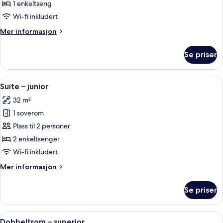
–
1 enkeltseng
classic
Wi-fi inkludert
Mer
Mer informasjon
informasjon
om
Se priser
Enkeltrom
–
classic
Åpne
Utsikt fra rommet
6
Suite – junior
alle
32 m²
bildene
1 soverom
av
Suite
Plass til 2 personer
–
2 enkeltsenger
junior
Wi-fi inkludert
Mer
Mer informasjon
informasjon
om
Se priser
Suite
–
junior
Åpne
Utsikt fra rommet
5
Dobbeltrom – superior