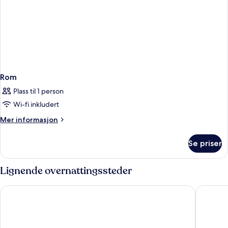
Rom
Plass til 1 person
Wi-fi inkludert
Mer
Mer informasjon
informasjon
om
Se priser
Rom
Lignende overnattingssteder
Eden Hotel Wolff
Eurostar