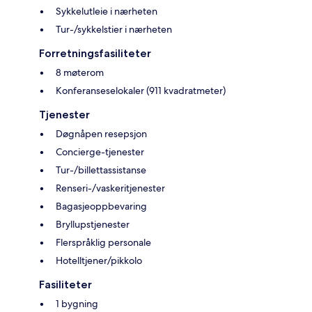
Sykkelutleie i nærheten
Tur-/sykkelstier i nærheten
Forretningsfasiliteter
8 møterom
Konferanseselokaler (911 kvadratmeter)
Tjenester
Døgnåpen resepsjon
Concierge-tjenester
Tur-/billettassistanse
Renseri-/vaskeritjenester
Bagasjeoppbevaring
Bryllupstjenester
Flerspråklig personale
Hotelltjener/pikkolo
Fasiliteter
1 bygning