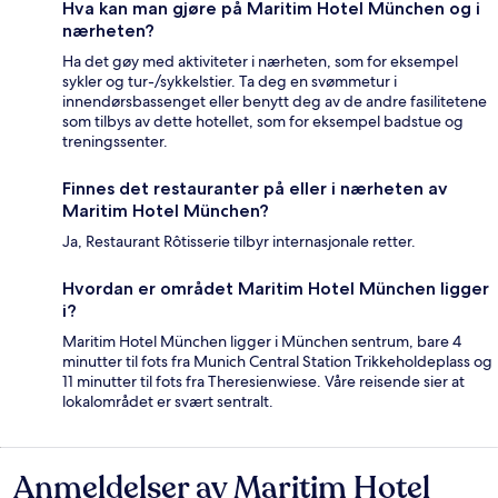
Hva kan man gjøre på Maritim Hotel München og i
nærheten?
Ha det gøy med aktiviteter i nærheten, som for eksempel
sykler og tur-/sykkelstier. Ta deg en svømmetur i
innendørsbassenget eller benytt deg av de andre fasilitetene
som tilbys av dette hotellet, som for eksempel badstue og
treningssenter.
Finnes det restauranter på eller i nærheten av
Maritim Hotel München?
Ja, Restaurant Rôtisserie tilbyr internasjonale retter.
Hvordan er området Maritim Hotel München ligger
i?
Maritim Hotel München ligger i München sentrum, bare 4
minutter til fots fra Munich Central Station Trikkeholdeplass og
11 minutter til fots fra Theresienwiese. Våre reisende sier at
lokalområdet er svært sentralt.
Anmeldelser av Maritim Hotel
Anmeldelser