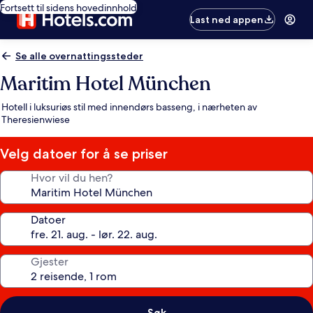
Fortsett til sidens hovedinnhold
Last ned appen
Se alle overnattingssteder
Maritim Hotel München
Hotell i luksuriøs stil med innendørs basseng, i nærheten av
Theresienwiese
Velg datoer for å se priser
Hvor vil du hen?
Datoer
Gjester
Søk