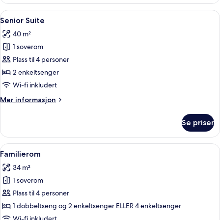
Room,
1
Åpne
Allergitestet sengetøy, dundyner, saf
5
Queen
Senior Suite
alle
Bed
40 m²
bildene
1 soverom
av
Senior
Plass til 4 personer
Suite
2 enkeltsenger
Wi-fi inkludert
Mer
Mer informasjon
informasjon
om
Se priser
Senior
Suite
Åpne
Allergitestet sengetøy, dundyner, saf
6
Familierom
alle
34 m²
bildene
1 soverom
av
Familierom
Plass til 4 personer
1 dobbeltseng og 2 enkeltsenger ELLER 4 enkeltsenger
Wi-fi inkludert