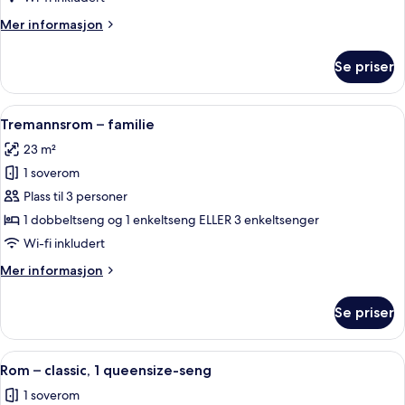
Mer
Mer informasjon
informasjon
om
Se priser
Familierom
Åpne
Allergitestet sengetøy, dundyner, saf
7
Tremannsrom – familie
alle
23 m²
bildene
1 soverom
av
Tremannsrom
Plass til 3 personer
–
1 dobbeltseng og 1 enkeltseng ELLER 3 enkeltsenger
familie
Wi-fi inkludert
Mer
Mer informasjon
informasjon
om
Se priser
Tremannsrom
–
familie
Åpne
Rom – classic, 1 queensize-seng | Alle
6
Rom – classic, 1 queensize-seng
alle
1 soverom
bildene