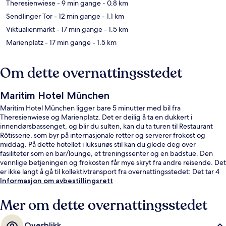
Theresienwiese
- 9 min gange
- 0.8 km
Sendlinger Tor
- 12 min gange
- 1.1 km
Viktualienmarkt
- 17 min gange
- 1.5 km
Marienplatz
- 17 min gange
- 1.5 km
Om dette overnattingsstedet
Maritim Hotel München
Maritim Hotel München ligger bare 5 minutter med bil fra
Theresienwiese og Marienplatz. Det er deilig å ta en dukkert i
innendørsbassenget, og blir du sulten, kan du ta turen til Restaurant
Rôtisserie, som byr på internasjonale retter og serverer frokost og
middag. På dette hotellet i luksuriøs stil kan du glede deg over
fasiliteter som en bar/lounge, et treningssenter og en badstue. Den
vennlige betjeningen og frokosten får mye skryt fra andre reisende. Det
er ikke langt å gå til kollektivtransport fra overnattingsstedet: Det tar 4
minutter å gå til Munich Central Station Trikkeholdeplass og 4 minutter å
Informasjon om avbestillingsrett
gå til Sentral U-Bahn-stasjon.
Mer om dette overnattingsstedet
Overblikk