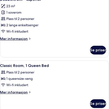
alle
23 m²
bildene
1 soverom
av
Dobbeltrom
Plass til 2 personer
–
2 lange enkeltsenger
superior
Wi-fi inkludert
Mer
Mer informasjon
informasjon
om
Se priser
Dobbeltrom
–
superior
Åpne
Allergitestet sengetøy, dundyner, saf
5
Classic Room, 1 Queen Bed
alle
Plass til 2 personer
bildene
1 queensize-seng
av
Classic
Wi-fi inkludert
Room,
Mer
Mer informasjon
1
informasjon
om
Queen
Se priser
Classic
Bed