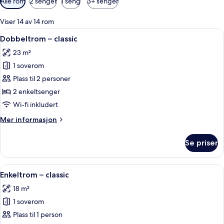
Alle rom
2 senger
1 seng
3+ senger
filtre
for
Viser 14 av 14 rom
rom
Åpne
Allergitestet sengetøy, dundyner, saf
6
Dobbeltrom – classic
alle
23 m²
bildene
1 soverom
av
Dobbeltrom
Plass til 2 personer
–
2 enkeltsenger
classic
Wi-fi inkludert
Mer
Mer informasjon
informasjon
om
Se priser
Dobbeltrom
–
classic
Åpne
Allergitestet sengetøy, dundyner, saf
6
Enkeltrom – classic
alle
18 m²
bildene
1 soverom
av
Enkeltrom
Plass til 1 person