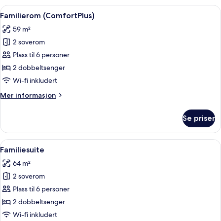
Åpne
Familierom (ComfortPlus) | Allergites
4
Familierom (ComfortPlus)
alle
59 m²
bildene
2 soverom
av
Familierom
Plass til 6 personer
(ComfortPlus)
2 dobbeltsenger
Wi-fi inkludert
Mer
Mer informasjon
informasjon
om
Se priser
Familierom
(ComfortPlus)
Åpne
Allergitestet sengetøy, dundyner, saf
5
Familiesuite
alle
64 m²
bildene
2 soverom
av
Familiesuite
Plass til 6 personer
2 dobbeltsenger
Wi-fi inkludert