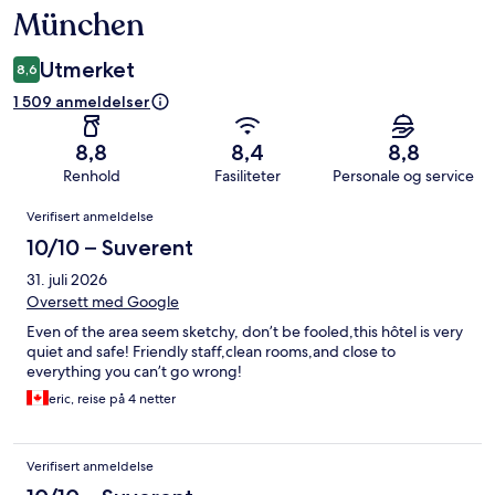
München
Utmerket
8,6
1 509 anmeldelser
8,8
8,4
8,8
Renhold
Fasiliteter
Personale og service
Anmeldelser
Verifisert anmeldelse
10/10 – Suverent
31. juli 2026
Oversett med Google
Even of the area seem sketchy, don’t be fooled,this hôtel is very
quiet and safe! Friendly staff,clean rooms,and close to
everything you can’t go wrong!
eric, reise på 4 netter
Verifisert anmeldelse