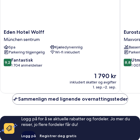
Eden
Eurostar
Eden Hotel Wolff
Eurost
Hotel
Grand
München sentrum
Maxvors
Wolff
Central
Spa
Kjæledyrvennlig
Basse
München
Maxvors
Parkering tilgjengelig
Wi-fi inkludert
Parker
sentrum
9.2
8.8
Fantastisk
Utm
9,2
8,8
av
av
1 704 anmeldelser
1 00
10,
10,
Prisen
1 790 kr
Fantastisk,
Utmerke
er
1 704
1 007
inkludert skatter og avgifter
1 790 kr
1. sep.–2. sep.
anmeldelser
anmelde
Sammenlign med lignende overnattingssteder
Logg på for å se aktuelle rabatter og fordeler. Jo mer du
reiser, jo flere fordeler får du!
Logg på
Registrer deg gratis