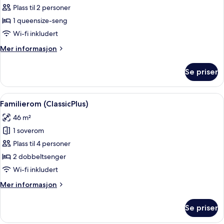
Plass til 2 personer
av
Rom
1 queensize-seng
–
Wi-fi inkludert
classic,
Mer
Mer informasjon
1
informasjon
queensize-
om
Se priser
Rom
seng
–
classic,
Åpne
Familierom (ClassicPlus) | Allergitest
4
1
Familierom (ClassicPlus)
alle
queensize-
46 m²
seng
bildene
1 soverom
av
Familierom
Plass til 4 personer
(ClassicPlus)
2 dobbeltsenger
Wi-fi inkludert
Mer
Mer informasjon
informasjon
om
Se priser
Familierom
(ClassicPlus)