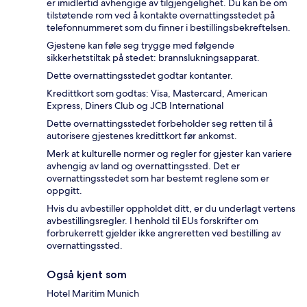
er imidlertid avhengige av tilgjengelighet. Du kan be om
tilstøtende rom ved å kontakte overnattingsstedet på
telefonnummeret som du finner i bestillingsbekreftelsen.
Gjestene kan føle seg trygge med følgende
sikkerhetstiltak på stedet: brannslukningsapparat.
Dette overnattingsstedet godtar kontanter.
Kredittkort som godtas: Visa, Mastercard, American
Express, Diners Club og JCB International
Dette overnattingsstedet forbeholder seg retten til å
autorisere gjestenes kredittkort før ankomst.
Merk at kulturelle normer og regler for gjester kan variere
avhengig av land og overnattingssted. Det er
overnattingsstedet som har bestemt reglene som er
oppgitt.
Hvis du avbestiller oppholdet ditt, er du underlagt vertens
avbestillingsregler. I henhold til EUs forskrifter om
forbrukerrett gjelder ikke angreretten ved bestilling av
overnattingssted.
Også kjent som
Hotel Maritim Munich