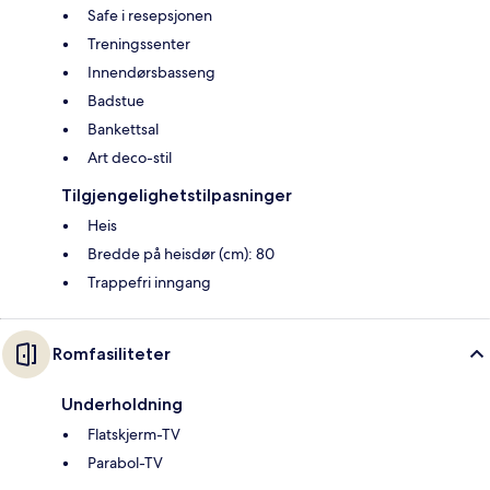
Safe i resepsjonen
Treningssenter
Innendørsbasseng
Badstue
Bankettsal
Art deco-stil
Tilgjengelighetstilpasninger
Heis
Bredde på heisdør (cm): 80
Trappefri inngang
Romfasiliteter
Underholdning
Flatskjerm-TV
Parabol-TV