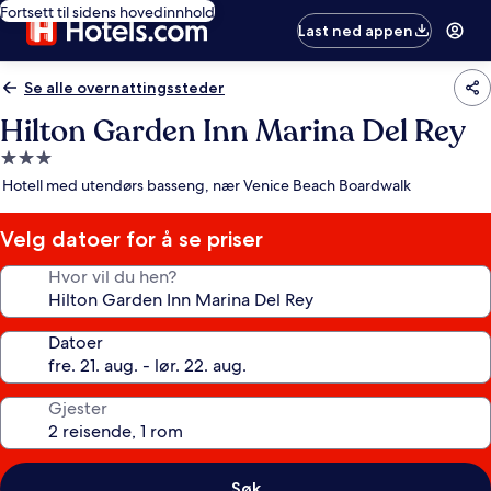
Fortsett til sidens hovedinnhold
Last ned appen
Se alle overnattingssteder
Hilton Garden Inn Marina Del Rey
Overnattingssted
med
Hotell med utendørs basseng, nær Venice Beach Boardwalk
3.0
stjerner
Velg datoer for å se priser
Hvor vil du hen?
Datoer
Gjester
Søk