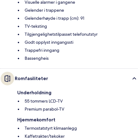
Visuelle alarmer i gangene
Gelender i trappene
Gelenderhøyde i trapp (cm): 91
TV-teksting
Tilgjengelighetstilpasset telefonutstyr
Godt opplyst inngangssti
Trappefri inngang
Bassengheis
Romfasiliteter
Underholdning
55 tommers LCD-TV
Premium parabol-TV
Hjemmekomfort
Termostatstyrt klimaanlegg
Kaffetrakter/tekoker