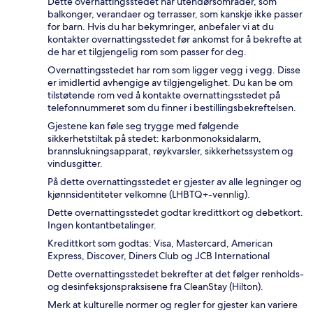
Dette overnattingsstedet har utendørsområder, som
balkonger, verandaer og terrasser, som kanskje ikke passer
for barn. Hvis du har bekymringer, anbefaler vi at du
kontakter overnattingsstedet før ankomst for å bekrefte at
de har et tilgjengelig rom som passer for deg.
Overnattingsstedet har rom som ligger vegg i vegg. Disse
er imidlertid avhengige av tilgjengelighet. Du kan be om
tilstøtende rom ved å kontakte overnattingsstedet på
telefonnummeret som du finner i bestillingsbekreftelsen.
Gjestene kan føle seg trygge med følgende
sikkerhetstiltak på stedet: karbonmonoksidalarm,
brannslukningsapparat, røykvarsler, sikkerhetssystem og
vindusgitter.
På dette overnattingsstedet er gjester av alle legninger og
kjønnsidentiteter velkomne (LHBTQ+-vennlig).
Dette overnattingsstedet godtar kredittkort og debetkort.
Ingen kontantbetalinger.
Kredittkort som godtas: Visa, Mastercard, American
Express, Discover, Diners Club og JCB International
Dette overnattingsstedet bekrefter at det følger renholds-
og desinfeksjonspraksisene fra CleanStay (Hilton).
Merk at kulturelle normer og regler for gjester kan variere