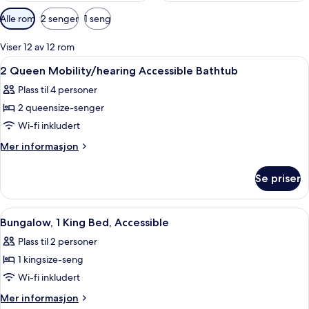
Tilgjengelige
Alle rom
2 senger
1 seng
filtre
for
Viser 12 av 12 rom
rom
Åpne
Bad | Miljøvennlige toalettsaker, hår
3
2 Queen Mobility/hearing Accessible Bathtub
alle
Plass til 4 personer
bildene
2 queensize-senger
av
2
Wi-fi inkludert
Queen
Mer
Mer informasjon
Mobility/hearing
informasjon
om
Accessible
Se priser
2
Bathtub
Queen
Mobility/hearing
Åpne
Sengetøy av topp kvalitet, safe på r
3
Accessible
Bungalow, 1 King Bed, Accessible
alle
Bathtub
Plass til 2 personer
bildene
1 kingsize-seng
av
Bungalow,
Wi-fi inkludert
1
Mer
Mer informasjon