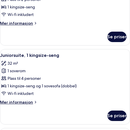
1
1 kingsize-seng
King
Wi-fi inkludert
Bed
Mer
Mer informasjon
informasjon
om
Se priser
Room,
1
King
Åpne
Juniorsuite, 1 kingsize-seng | Opph
5
Bed
Juniorsuite, 1 kingsize-seng
alle
32 m²
bildene
1 soverom
av
Juniorsuite,
Plass til 4 personer
1
1 kingsize-seng og 1 sovesofa (dobbel)
kingsize-
Wi-fi inkludert
seng
Mer
Mer informasjon
informasjon
om
Se priser
Juniorsuite,
1
kingsize-