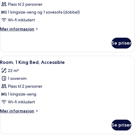
Room,
Plass til 2 personer
1
1 kingsize-seng og 1 sovesofa (dobbel)
King
Wi-fi inkludert
Bed,
Mer
Mer informasjon
Accessible
informasjon
om
Se priser
Room,
1
King
Åpne
Dusj på badet
4
Bed,
Room, 1 King Bed, Accessible
alle
Accessible
22 m²
bildene
1 soverom
av
Room,
Plass til 2 personer
1
1 kingsize-seng
King
Wi-fi inkludert
Bed,
Mer
Mer informasjon
Accessible
informasjon
om
Se priser
Room,
1