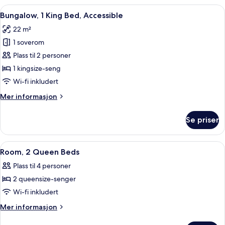
King
Åpne
Sengetøy av topp kvalitet, safe på r
4
Bed,
Bungalow, 1 King Bed, Accessible
alle
Accessible
22 m²
bildene
1 soverom
av
Bungalow,
Plass til 2 personer
1
1 kingsize-seng
King
Wi-fi inkludert
Bed,
Mer
Mer informasjon
Accessible
informasjon
om
Se priser
Bungalow,
1
King
Åpne
Sengetøy av topp kvalitet, safe på r
5
Bed,
Room, 2 Queen Beds
alle
Accessible
Plass til 4 personer
bildene
2 queensize-senger
av
Room,
Wi-fi inkludert
2
Mer
Mer informasjon
Queen
informasjon
om