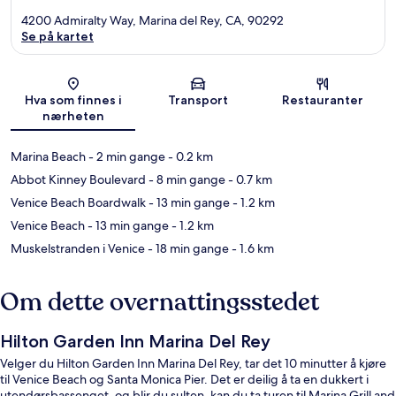
4200 Admiralty Way, Marina del Rey, CA, 90292
Se på kartet
Kart
Hva som finnes i
Transport
Restauranter
nærheten
Marina Beach
- 2 min gange
- 0.2 km
Abbot Kinney Boulevard
- 8 min gange
- 0.7 km
Venice Beach Boardwalk
- 13 min gange
- 1.2 km
Venice Beach
- 13 min gange
- 1.2 km
Muskelstranden i Venice
- 18 min gange
- 1.6 km
Om dette overnattingsstedet
Hilton Garden Inn Marina Del Rey
Velger du Hilton Garden Inn Marina Del Rey, tar det 10 minutter å kjøre
til Venice Beach og Santa Monica Pier. Det er deilig å ta en dukkert i
utendørsbassenget, og blir du sulten, kan du ta turen til Marina Grill and