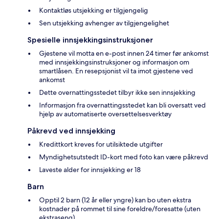
Kontaktløs utsjekking er tilgjengelig
Sen utsjekking avhenger av tilgjengelighet
Spesielle innsjekkingsinstruksjoner
Gjestene vil motta en e-post innen 24 timer før ankomst
med innsjekkingsinstruksjoner og informasjon om
smartlåsen. En resepsjonist vil ta imot gjestene ved
ankomst
Dette overnattingsstedet tilbyr ikke sen innsjekking
Informasjon fra overnattingsstedet kan bli oversatt ved
hjelp av automatiserte oversettelsesverktøy
Påkrevd ved innsjekking
Kredittkort kreves for utilsiktede utgifter
Myndighetsutstedt ID-kort med foto kan være påkrevd
Laveste alder for innsjekking er 18
Barn
Opptil 2 barn (12 år eller yngre) kan bo uten ekstra
kostnader på rommet til sine foreldre/foresatte (uten
ekstraseng)