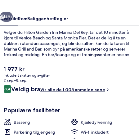
Del
Rey
rige
Neste
49+
Oversikt
Rom
Beliggenhet
Regler
Velger du Hilton Garden Inn Marina Del Rey, tar det 10 minutter å
kjøre til Venice Beach og Santa Monica Pier. Det er deilig å ta en
dukkert i utendørsbassenget, og blir du sulten, kan du ta turen til
Marina Grill and Bar, som byr på amerikanske retter og serverer
frokost og middag. En bar/lounge og et treningssenter er noe av
det du finner her, i tillegg til romfasiliteter som kjøleskap og
mikrobølgeovn. Mange skryter av den vennlige betjeningen og
Den
1 977 kr
beliggenheten.
nåværende
inkludert skatter og avgifter
prisen
7. sep.–8. sep.
Terrasse/patio
er
Anmeldelser
Veldig bra
8,4
Vis alle de 1 005 anmeldelsene
1 977 kr
8,4 av 10 –
Populære fasiliteter
Basseng
Kjæledyrvennlig
Parkering tilgjengelig
Wi-fi inkludert