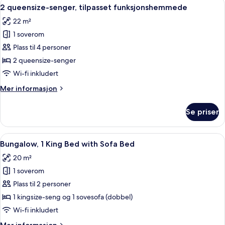
Åpne
Sengetøy av topp kvalitet, safe på r
5
seng
2 queensize-senger, tilpasset funksjonshemmede
alle
22 m²
bildene
1 soverom
av
2
Plass til 4 personer
queensize-
2 queensize-senger
senger,
Wi-fi inkludert
tilpasset
Mer
Mer informasjon
funksjonshemmede
informasjon
om
Se priser
2
queensize-
senger,
Åpne
Sengetøy av topp kvalitet, safe på r
5
tilpasset
Bungalow, 1 King Bed with Sofa Bed
alle
funksjonshemmede
20 m²
bildene
1 soverom
av
Bungalow,
Plass til 2 personer
1
1 kingsize-seng og 1 sovesofa (dobbel)
King
Wi-fi inkludert
Bed
Mer