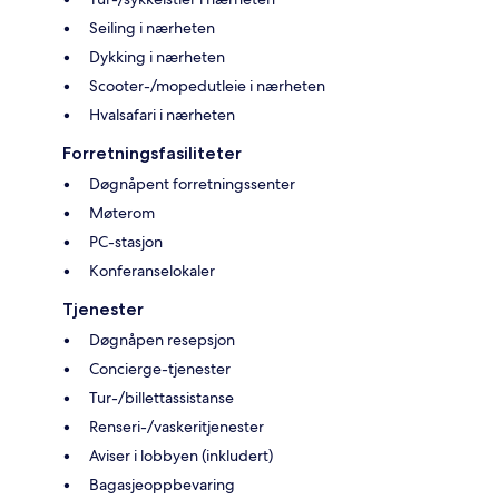
Seiling i nærheten
Dykking i nærheten
Scooter-/mopedutleie i nærheten
Hvalsafari i nærheten
Forretningsfasiliteter
Døgnåpent forretningssenter
Møterom
PC-stasjon
Konferanselokaler
Tjenester
Døgnåpen resepsjon
Concierge-tjenester
Tur-/billettassistanse
Renseri-/vaskeritjenester
Aviser i lobbyen (inkludert)
Bagasjeoppbevaring