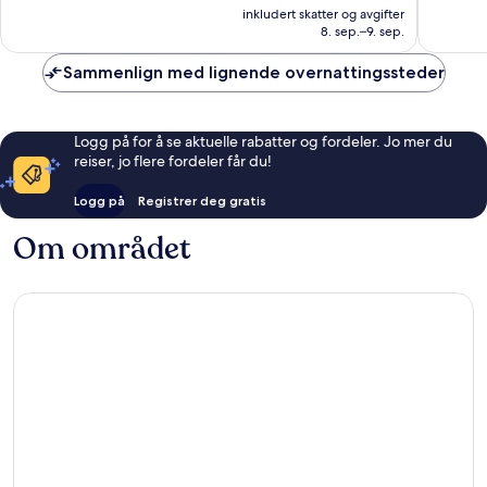
er
Del
anmelde
bra,
inkludert skatter og avgifter
1 804 kr
Rey
8. sep.–9. sep.
1 536
anmeldelser
Sammenlign med lignende overnattingssteder
Logg på for å se aktuelle rabatter og fordeler. Jo mer du
reiser, jo flere fordeler får du!
Logg på
Registrer deg gratis
Om området