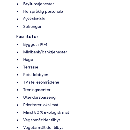
Bryllupstjenester
Flerspråklig personale
Sykkelutleie
Solsenger
Fasiliteter
Bygget i 1974
Minibank/banktjenester
Hage
Terrasse
Peis i lobbyen
TV i fellesområdene
Treningssenter
Utendørsbasseng
Prioriterer lokal mat
Minst 80 % økologisk mat
Veganmåltider tilbys
Vegetarmåltider tilbys