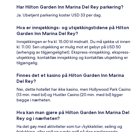
Har Hilton Garden Inn Marina Del Rey parkering?
Ja. Ubetjent parkering koster USD 33 per dag.
Hva er innsjekkings- og utsjekkingstidene på Hilton
Garden Inn Marina Del Rey?
Innsjekkingen er fra kl. 15.00 til midnatt. Du må sjekke ut innen
kl. 11.00. Sen utsjekking er mulig mot et gebyr på USD 50
(avhengig av tilgjengelighet). Ekspress-innsjekking, ekspress-
utsjekking, kontaktløs innsjekking og kontaktløs utsjekking er
tilgjengelig.
Finnes det et kasino på Hilton Garden Inn Marina
Del Rey?
Nei, dette hotellet har ikke kasino, men Hollywood Park Casino
(13 min. med bil) og Hustler Casino (20 min. med bil) ligger
begge i nærheten.
Hva kan man gjøre på Hilton Garden Inn Marina Del
Rey og i nærheten?
Ha det gøy med aktiviteter som tur-/sykkelstier, seiling og
fridykking, eller spill en runde golf på den nærliggende