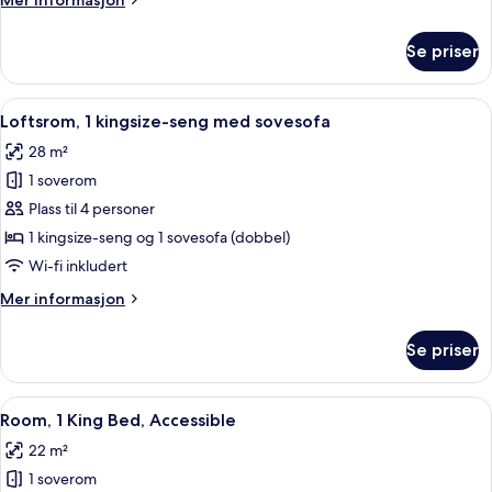
Mer informasjon
with
informasjon
Sofa
om
Se priser
Bungalow,
Bed
1
King
Åpne
Loftsrom, 1 kingsize-seng med sovesof
5
Bed
Loftsrom, 1 kingsize-seng med sovesofa
alle
with
28 m²
Sofa
bildene
Bed
1 soverom
av
Loftsrom,
Plass til 4 personer
1
1 kingsize-seng og 1 sovesofa (dobbel)
kingsize-
Wi-fi inkludert
seng
Mer
Mer informasjon
med
informasjon
sovesofa
om
Se priser
Loftsrom,
1
kingsize-
Åpne
Sengetøy av topp kvalitet, safe på r
4
seng
Room, 1 King Bed, Accessible
alle
med
22 m²
sovesofa
bildene
1 soverom
av