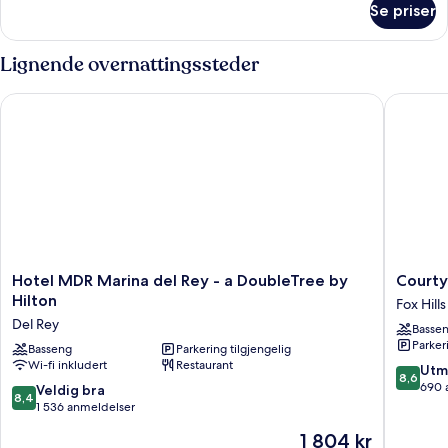
Beds
Se priser
Room,
2
Queen
Lignende overnattingssteder
Beds
Hotel MDR Marina del Rey - a DoubleTree by Hilton
Courtyar
Hotel
Courtya
Hotel MDR Marina del Rey - a DoubleTree by
Courty
MDR
by
Hilton
Fox Hills
Marina
Marriott
Del Rey
Basse
del
Culver
Parker
Rey
Basseng
Parkering tilgjengelig
City
Wi-fi inkludert
Restaurant
-
Los
8.6
Utm
8,6
a
Angeles
av
690 
8.4
Veldig bra
8,4
DoubleTree
Fox
10,
av
1 536 anmeldelser
by
Hills
Utmerke
10,
Prisen
1 804 kr
Hilton
690
Veldig