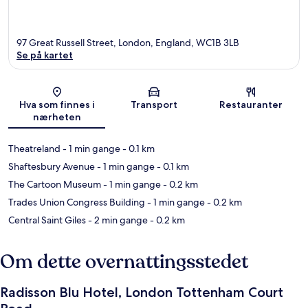
97 Great Russell Street, London, England, WC1B 3LB
Se på kartet
Kart
Hva som finnes i
Transport
Restauranter
nærheten
Theatreland
- 1 min gange
- 0.1 km
Shaftesbury Avenue
- 1 min gange
- 0.1 km
The Cartoon Museum
- 1 min gange
- 0.2 km
Trades Union Congress Building
- 1 min gange
- 0.2 km
Central Saint Giles
- 2 min gange
- 0.2 km
Om dette overnattingsstedet
Radisson Blu Hotel, London Tottenham Court