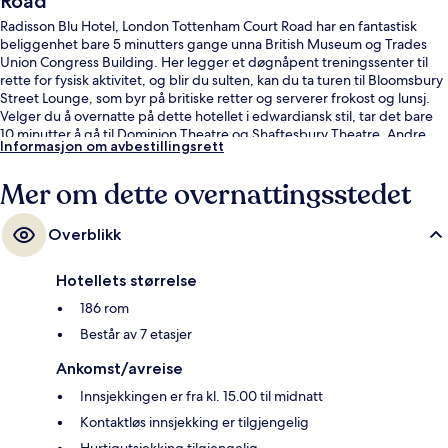
Road
Radisson Blu Hotel, London Tottenham Court Road har en fantastisk
beliggenhet bare 5 minutters gange unna British Museum og Trades
Union Congress Building. Her legger et døgnåpent treningssenter til
rette for fysisk aktivitet, og blir du sulten, kan du ta turen til Bloomsbury
Street Lounge, som byr på britiske retter og serverer frokost og lunsj.
Velger du å overnatte på dette hotellet i edwardiansk stil, tar det bare
10 minutter å gå til Dominion Theatre og Shaftesbury Theatre. Andre
Informasjon om avbestillingsrett
reisende skryter av de komfortable sengene og den vennlige
betjeningen. Det er ikke langt å gå til kollektivtransport fra
Mer om dette overnattingsstedet
overnattingsstedet: Det tar 3 minutter å gå til Tottenham Court Road
undergrunnsstasjon og 8 minutter å gå til Covent Garden
undergrunnsstasjon.
Overblikk
Hotellets størrelse
186 rom
Består av 7 etasjer
Ankomst/avreise
Innsjekkingen er fra kl. 15.00 til midnatt
Kontaktløs innsjekking er tilgjengelig
Hurtigutsjekking tilgjengelig