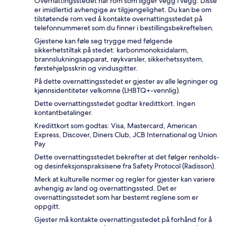
Overnattingsstedet har rom som ligger vegg i vegg. Disse
er imidlertid avhengige av tilgjengelighet. Du kan be om
tilstøtende rom ved å kontakte overnattingsstedet på
telefonnummeret som du finner i bestillingsbekreftelsen.
Gjestene kan føle seg trygge med følgende
sikkerhetstiltak på stedet: karbonmonoksidalarm,
brannslukningsapparat, røykvarsler, sikkerhetssystem,
førstehjelpsskrin og vindusgitter.
På dette overnattingsstedet er gjester av alle legninger og
kjønnsidentiteter velkomne (LHBTQ+-vennlig).
Dette overnattingsstedet godtar kredittkort. Ingen
kontantbetalinger.
Kredittkort som godtas: Visa, Mastercard, American
Express, Discover, Diners Club, JCB International og Union
Pay
Dette overnattingsstedet bekrefter at det følger renholds-
og desinfeksjonspraksisene fra Safety Protocol (Radisson).
Merk at kulturelle normer og regler for gjester kan variere
avhengig av land og overnattingssted. Det er
overnattingsstedet som har bestemt reglene som er
oppgitt.
Gjester må kontakte overnattingsstedet på forhånd for å