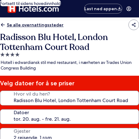
Fortsett til sidens hovedinnhold
Last ned appen
Se alle overnattingssteder
Radisson Blu Hotel, London
Tottenham Court Road
Overnattingssted
med
Hotell i edwardiansk stil med restaurant, i nærheten av Trades Union
4.0
Congress Building
stjerner
Velg datoer for å se priser
Hvor vil du hen?
Datoer
Gjester