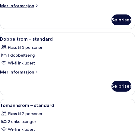
superior
Mer
Mer informasjon
informasjon
om
Se priser
Enkeltrom
–
superior
Åpne
Dobbeltrom – standard | Sengetøy i e
4
Dobbeltrom – standard
alle
Plass til 3 personer
bildene
1 dobbeltseng
av
Dobbeltrom
Wi-fi inkludert
–
Mer
Mer informasjon
standard
informasjon
om
Se priser
Dobbeltrom
–
standard
Åpne
Tomannsrom – standard | Sengetøy i e
5
Tomannsrom – standard
alle
Plass til 2 personer
bildene
2 enkeltsenger
av
Tomannsrom
Wi-fi inkludert