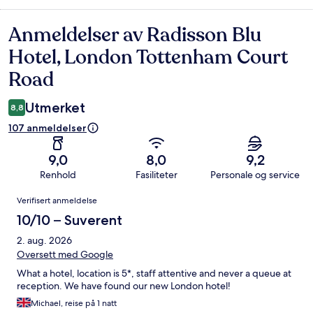
Anmeldelser av Radisson Blu
Anmeldelser
Hotel, London Tottenham Court
Road
Utmerket
8,8
107 anmeldelser
9,0
8,0
9,2
Renhold
Fasiliteter
Personale og service
Anmeldelser
Verifisert anmeldelse
10/10 – Suverent
2. aug. 2026
Oversett med Google
What a hotel, location is 5*, staff attentive and never a queue at
reception. We have found our new London hotel!
Michael, reise på 1 natt