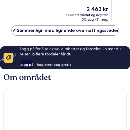
10,
Bra,
Prisen
2 463 kr
Veldig
3 962
er
bra,
anmelde
inkludert skatter og avgifter
2 463 kr
1 011
30. aug.–31. aug.
anmeldelser
Sammenlign med lignende overnattingssteder
Logg på for å se aktuelle rabatter og fordeler. Jo mer du
reiser, jo flere fordeler får du!
Logg på
Registrer deg gratis
Om området