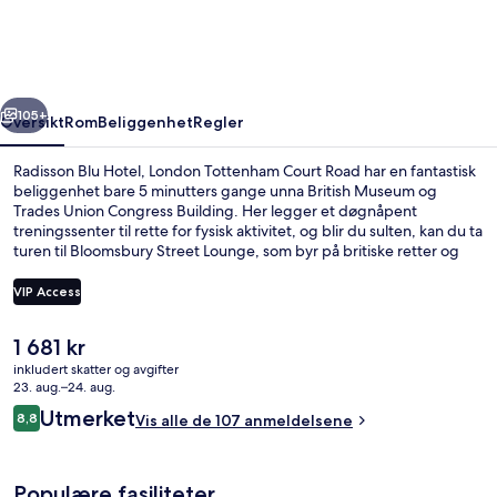
London
Tottenham
Court
rige
Neste
Road
105+
Oversikt
Rom
Beliggenhet
Regler
Radisson Blu Hotel, London Tottenham Court Road har en fantastisk
beliggenhet bare 5 minutters gange unna British Museum og
Trades Union Congress Building. Her legger et døgnåpent
treningssenter til rette for fysisk aktivitet, og blir du sulten, kan du ta
turen til Bloomsbury Street Lounge, som byr på britiske retter og
serverer frokost og lunsj. Velger du å overnatte på dette hotellet i
edwardiansk stil, tar det bare 10 minutter å gå til Dominion Theatre
VIP Access
og Shaftesbury Theatre. Andre reisende skryter av de komfortable
sengene og den vennlige betjeningen. Det er ikke langt å gå til
Den
1 681 kr
kollektivtransport fra overnattingsstedet: Det tar 3 minutter å gå til
Eksteriør
nåværende
Tottenham Court Road undergrunnsstasjon og 8 minutter å gå til
inkludert skatter og avgifter
prisen
23. aug.–24. aug.
Covent Garden undergrunnsstasjon.
er
Anmeldelser
Utmerket
8,8
Vis alle de 107 anmeldelsene
1 681 kr
8,8 av 10 –
Populære fasiliteter