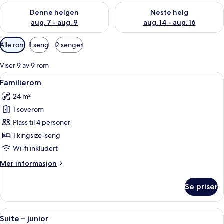
Sjekk tilgjengelighet for denne helgen, aug. 7 - aug. 9
Sjekk tilgjengelighet for neste 
Denne helgen
Neste helg
aug. 7 - aug. 9
aug. 14 - aug. 16
Tilgjengelige
Alle rom
1 seng
2 senger
filtre
for
Viser 9 av 9 rom
rom
Åpne
Sengetøy i egyptisk bomull, sengetøy 
13
Familierom
alle
24 m²
bildene
1 soverom
av
Familierom
Plass til 4 personer
1 kingsize-seng
Wi-fi inkludert
Mer
Mer informasjon
informasjon
om
Se priser
Familierom
Åpne
Suite – junior | Sengetøy i egyptisk b
15
Suite – junior