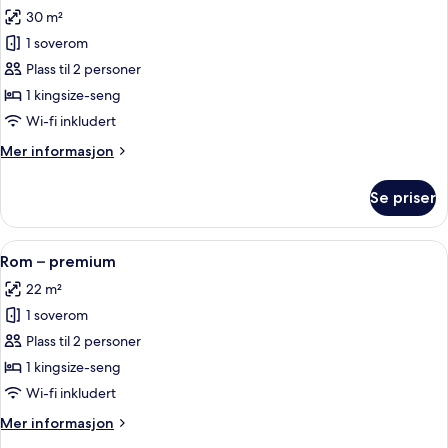
alle
30 m²
bildene
1 soverom
av
Suite
Plass til 2 personer
–
1 kingsize-seng
junior
Wi-fi inkludert
Mer
Mer informasjon
informasjon
om
Se priser
Suite
–
junior
Åpne
Rom – premium | Sengetøy i egyptisk 
8
Rom – premium
alle
22 m²
bildene
1 soverom
av
Rom
Plass til 2 personer
–
1 kingsize-seng
premium
Wi-fi inkludert
Mer
Mer informasjon
informasjon