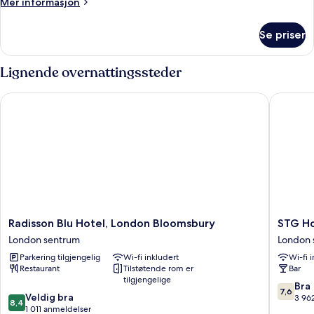
Mer
Mer informasjon
informasjon
om
Se priser
Dobbeltrom
(Cosy)
Lignende overnattingssteder
Radisson Blu Hotel, London Bloomsbury
STG Hote
Radisson
STG
Radisson Blu Hotel, London Bloomsbury
STG Ho
Blu
Hotel
London sentrum
London 
Hotel,
London
Parkering tilgjengelig
Wi-fi inkludert
Wi-fi 
London
Oxford
Restaurant
Tilstøtende rom er
Bar
Bloomsbury
Street
tilgjengelige
London
London
7.6
Bra
7,6
8.4
sentrum
Veldig bra
sentrum
av
3 96
8,4
av
1 011 anmeldelser
10,