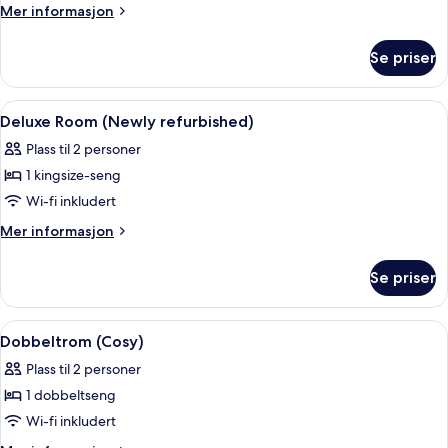
–
Mer
Mer informasjon
standard
informasjon
om
Se priser
Tomannsrom
–
standard
Åpne
Deluxe Room (Newly refurbished) | Se
8
Deluxe Room (Newly refurbished)
alle
Plass til 2 personer
bildene
1 kingsize-seng
av
Deluxe
Wi-fi inkludert
Room
Mer
Mer informasjon
(Newly
informasjon
om
refurbished)
Se priser
Deluxe
Room
(Newly
Åpne
Sengetøy i egyptisk bomull, sengetøy 
8
refurbished)
Dobbeltrom (Cosy)
alle
Plass til 2 personer
bildene
1 dobbeltseng
av
Dobbeltrom
Wi-fi inkludert
(Cosy)