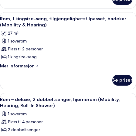
King
Sofa
Room
Bed
with
Åpne
Sengetøy av topp kvalitet, dundyner
4
Sofa
Non
Rom, 1 kingsize-seng, tilgjengelighetstilpasset, badekar
alle
Bed
(Mobility & Hearing)
smoking
Non
bildene
27 m²
smoking
av
1 soverom
Rom,
Plass til 2 personer
1
kingsize-
1 kingsize-seng
seng,
Mer
Mer informasjon
tilgjengelighetstilpasset,
informasjon
om
badekar
Se priser
Rom,
(Mobility
1
&
kingsize-
Åpne
Sengetøy av topp kvalitet, dundyner
4
Hearing)
seng,
Rom – deluxe, 2 dobbeltsenger, hjørnerom (Mobility,
alle
tilgjengelighetstilpasset,
Hearing, Roll-In Shower)
badekar
bildene
1 soverom
(Mobility
av
&
Plass til 4 personer
Rom
Hearing)
2 dobbeltsenger
–