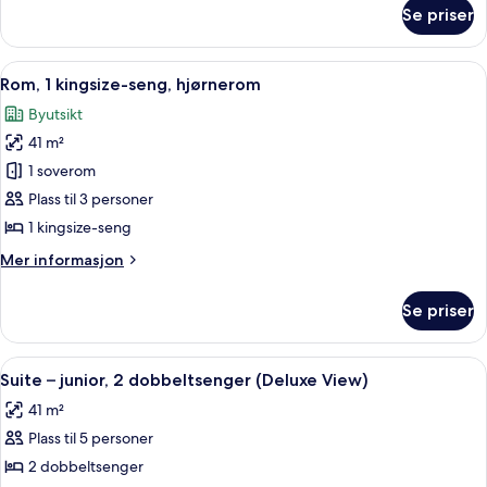
kingsize-
om
Se priser
Rom
seng,
–
hjørnerom
deluxe,
Åpne
Sengetøy av topp kvalitet, dundyner
(Deluxe
5
1
Rom, 1 kingsize-seng, hjørnerom
alle
kingsize-
View)
Byutsikt
seng,
bildene
hjørnerom
41 m²
av
(Deluxe
Rom,
1 soverom
View)
1
Plass til 3 personer
kingsize-
1 kingsize-seng
seng,
Mer
Mer informasjon
hjørnerom
informasjon
om
Se priser
Rom,
1
kingsize-
Åpne
Sengetøy av topp kvalitet, dundyner
4
seng,
Suite – junior, 2 dobbeltsenger (Deluxe View)
alle
hjørnerom
41 m²
bildene
Plass til 5 personer
av
Suite
2 dobbeltsenger