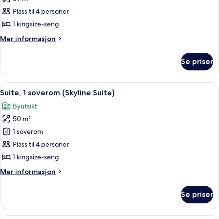
av
Suite,
Plass til 4 personer
1
1 kingsize-seng
soverom,
Mer
Mer informasjon
ikke-
informasjon
røyk
om
Se priser
Suite,
(Sunset
1
Suite)
soverom,
Åpne
Suite, 1 soverom (Skyline Suite) | Se
9
ikke-
Suite, 1 soverom (Skyline Suite)
alle
røyk
Byutsikt
(Sunset
bildene
Suite)
50 m²
av
Suite,
1 soverom
1
Plass til 4 personer
soverom
1 kingsize-seng
(Skyline
Mer
Mer informasjon
Suite)
informasjon
om
Se priser
Suite,
1
soverom
Suite – president, 1 soverom | Senge