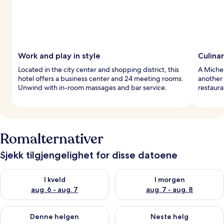
Work and play in style
Culina
Located in the city center and shopping district, this
A Michel
hotel offers a business center and 24 meeting rooms.
another 
Unwind with in-room massages and bar service.
restaura
Romalternativer
Sjekk tilgjengelighet for disse datoene
Sjekk tilgjengelighet for i kveld, aug. 6 - aug. 7
Sjekk tilgjengelighet for i mor
I kveld
I morgen
aug. 6 - aug. 7
aug. 7 - aug. 8
Sjekk tilgjengelighet for denne helgen, aug. 7 - aug. 9
Sjekk tilgjengelighet for neste 
Denne helgen
Neste helg