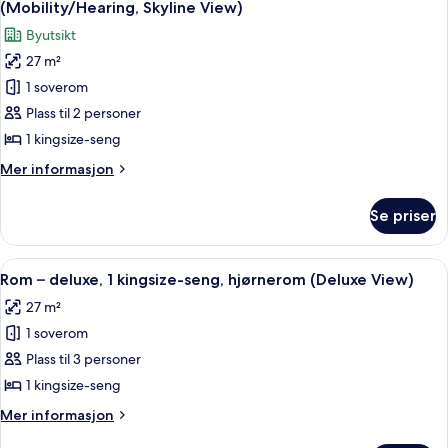
(Fitness
(Mobility/Hearing, Skyline View)
Room)
bildene
Byutsikt
av
27 m²
Rom,
1 soverom
1
kingsize-
Plass til 2 personer
seng,
1 kingsize-seng
tilgjengelighetstilpasset
Mer
Mer informasjon
(Mobility/Hearing,
informasjon
Skyline
om
Se priser
Rom,
View)
1
kingsize-
Åpne
Rom – deluxe, 1 kingsize-seng, hjørn
4
seng,
Rom – deluxe, 1 kingsize-seng, hjørnerom (Deluxe View)
alle
tilgjengelighetstilpasset
27 m²
(Mobility/Hearing,
bildene
Skyline
1 soverom
av
View)
Rom
Plass til 3 personer
–
1 kingsize-seng
deluxe,
Mer
Mer informasjon
1
informasjon