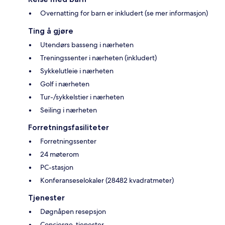
Overnatting for barn er inkludert (se mer informasjon)
Ting å gjøre
Utendørs basseng i nærheten
Treningssenter i nærheten (inkludert)
Sykkelutleie i nærheten
Golf i nærheten
Tur-/sykkelstier i nærheten
Seiling i nærheten
Forretningsfasiliteter
Forretningssenter
24 møterom
PC-stasjon
Konferanseselokaler (28482 kvadratmeter)
Tjenester
Døgnåpen resepsjon
Concierge-tjenester