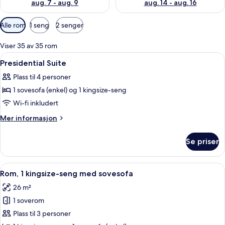
aug. 7 - aug. 9
aug. 14 - aug. 16
Tilgjengelige
Alle rom
1 seng
2 senger
filtre
for
Viser 35 av 35 rom
rom
Åpne
Sengetøy av topp kvalitet, dundyner
4
Presidential Suite
alle
Plass til 4 personer
bildene
1 sovesofa (enkel) og 1 kingsize-seng
av
Presidential
Wi-fi inkludert
Suite
Mer
Mer informasjon
informasjon
om
Se priser
Presidential
Suite
Åpne
Rom, 1 kingsize-seng med sovesofa |
4
Rom, 1 kingsize-seng med sovesofa
alle
26 m²
bildene
1 soverom
av
Rom,
Plass til 3 personer