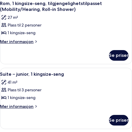
Åpne
4
(Deluxe
Rom, 1 kingsize-seng, tilgjengelighetstilpasset
alle
View)
(Mobility/Hearing, Roll-in Shower)
bildene
27 m²
av
Plass til 2 personer
Rom,
1 kingsize-seng
1
kingsize-
Mer
Mer informasjon
informasjon
seng,
om
tilgjengelighetstilpasset
Se priser
Rom,
(Mobility/Hearing,
1
Roll-
kingsize-
Åpne
Suite – junior, 1 kingsize-seng | Sen
5
seng,
in
Suite – junior, 1 kingsize-seng
alle
tilgjengelighetstilpasset
Shower)
41 m²
(Mobility/Hearing,
bildene
Roll-
Plass til 3 personer
av
in
Suite
1 kingsize-seng
Shower)
–
Mer
Mer informasjon
junior,
informasjon
om
1
Se priser
Suite
kingsize-
–
seng