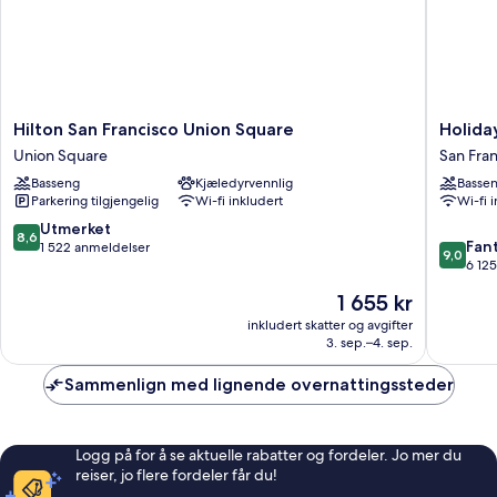
Shower)
Roll-
In
Shower)
Hilton
Holiday
Hilton San Francisco Union Square
Holida
San
Inn
Union Square
San Fra
Francisco
Golden
Basseng
Kjæledyrvennlig
Basse
Union
Gatewa
Parkering tilgjengelig
Wi-fi inkludert
Wi-fi 
Square
by
Union
IHG
8.6
Utmerket
8,6
9.0
Square
San
Fant
av
1 522 anmeldelser
9,0
av
Francisc
6 12
10,
10,
sentrum
Utmerket,
Prisen
1 655 kr
Fantasti
1 522
er
6 125
inkludert skatter og avgifter
anmeldelser
1 655 kr
3. sep.–4. sep.
anmelde
Sammenlign med lignende overnattingssteder
Logg på for å se aktuelle rabatter og fordeler. Jo mer du
reiser, jo flere fordeler får du!