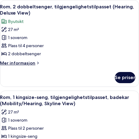
Åpne
Sengetøy av topp kvalitet, dundyner
View)
4
1
Rom, 2 dobbeltsenger, tilgjengelighetstilpasset (Hearing,
alle
kingsize-
Deluxe View)
seng
bildene
Byutsikt
(Deluxe
av
View)
27 m²
Rom,
1 soverom
2
dobbeltsenger,
Plass til 4 personer
tilgjengelighetstilpasset
2 dobbeltsenger
(Hearing,
Mer
Mer informasjon
Deluxe
informasjon
View)
om
Se priser
Rom,
2
dobbeltsenger,
Åpne
Sengetøy av topp kvalitet, dundyner
5
tilgjengelighetstilpasset
Rom, 1 kingsize-seng, tilgjengelighetstilpasset, badekar
alle
(Hearing,
(Mobility/Hearing, Skyline View)
Deluxe
bildene
27 m²
View)
av
1 soverom
Rom,
Plass til 2 personer
1
kingsize-
1 kingsize-seng