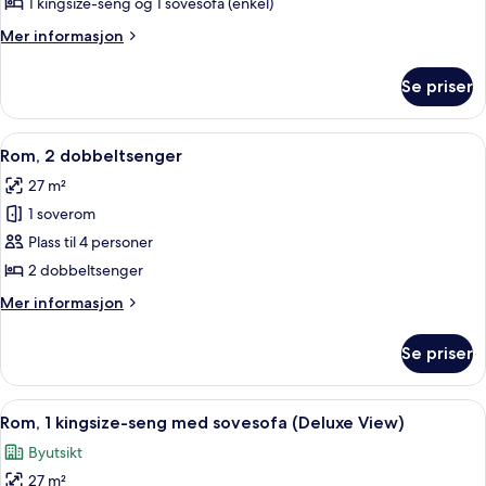
1
1 kingsize-seng og 1 sovesofa (enkel)
kingsize-
Mer
Mer informasjon
seng
informasjon
med
om
Se priser
Rom,
sovesofa
1
kingsize-
Åpne
Sengetøy av topp kvalitet, dundyner
4
seng
Rom, 2 dobbeltsenger
alle
med
27 m²
sovesofa
bildene
1 soverom
av
Rom,
Plass til 4 personer
2
2 dobbeltsenger
dobbeltsenger
Mer
Mer informasjon
informasjon
om
Se priser
Rom,
2
dobbeltsenger
Åpne
Rom, 1 kingsize-seng med sovesofa (
5
Rom, 1 kingsize-seng med sovesofa (Deluxe View)
alle
Byutsikt
bildene
27 m²
av