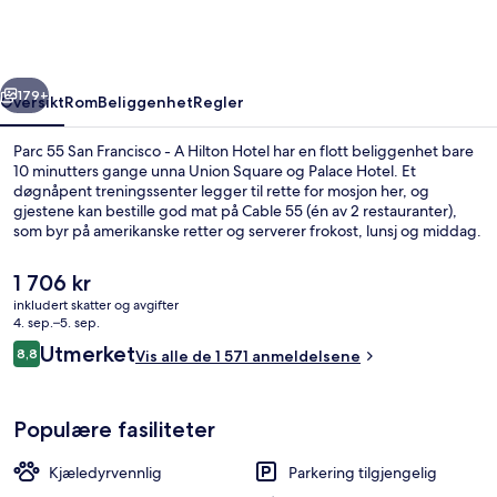
Francisco
-
A
rige
Neste
Hilton
179+
Oversikt
Rom
Beliggenhet
Regler
Hotel
Parc 55 San Francisco - A Hilton Hotel har en flott beliggenhet bare
10 minutters gange unna Union Square og Palace Hotel. Et
døgnåpent treningssenter legger til rette for mosjon her, og
gjestene kan bestille god mat på Cable 55 (én av 2 restauranter),
som byr på amerikanske retter og serverer frokost, lunsj og middag.
Velger du å overnatte på dette hotellet i Art Deco-stil, tar det bare
15 minutter å gå til Moscone Convention Center og San Francisco
Den
1 706 kr
Museum of Modern Art. Mange skryter av den vennlige
nåværende
inkludert skatter og avgifter
betjeningen og den sentrale beliggenheten. Du kan gå fra
prisen
4. sep.–5. sep.
overnattingsstedet til offentlig transport: Market St & 5th St Stop
Eksteriør
er
Anmeldelser
ligger like i nærheten, og det tar 3 minutter å gå til Powell St &
Utmerket
8,8
Vis alle de 1 571 anmeldelsene
1 706 kr
8,8 av 10 –
Market St Stop.
Populære fasiliteter
Kjæledyrvennlig
Parkering tilgjengelig