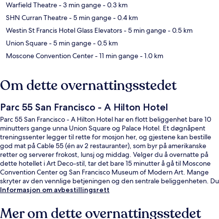
Warfield Theatre
- 3 min gange
- 0.3 km
SHN Curran Theatre
- 5 min gange
- 0.4 km
Westin St Francis Hotel Glass Elevators
- 5 min gange
- 0.5 km
Union Square
- 5 min gange
- 0.5 km
Moscone Convention Center
- 11 min gange
- 1.0 km
Om dette overnattingsstedet
Parc 55 San Francisco - A Hilton Hotel
Parc 55 San Francisco - A Hilton Hotel har en flott beliggenhet bare 10
minutters gange unna Union Square og Palace Hotel. Et døgnåpent
treningssenter legger til rette for mosjon her, og gjestene kan bestille
god mat på Cable 55 (én av 2 restauranter), som byr på amerikanske
retter og serverer frokost, lunsj og middag. Velger du å overnatte på
dette hotellet i Art Deco-stil, tar det bare 15 minutter å gå til Moscone
Convention Center og San Francisco Museum of Modern Art. Mange
skryter av den vennlige betjeningen og den sentrale beliggenheten. Du
kan gå fra overnattingsstedet til offentlig transport: Market St & 5th St
Informasjon om avbestillingsrett
Stop ligger like i nærheten, og det tar 3 minutter å gå til Powell St &
Market St Stop.
Mer om dette overnattingsstedet