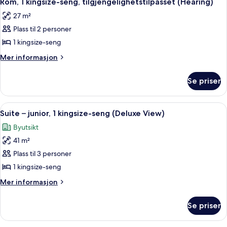
(Hearing)
Rom, 1 kingsize-seng, tilgjengelighetstilpasset (Hearing)
alle
kingsize-
27 m²
seng,
bildene
tilgjengelighetstilpasset
Plass til 2 personer
av
(Hearing)
Rom,
1 kingsize-seng
1
Mer
Mer informasjon
kingsize-
informasjon
om
seng,
Se priser
Rom,
tilgjengelighetstilpasset
1
(Hearing)
kingsize-
Åpne
Sengetøy av topp kvalitet, dundyner
5
seng,
Suite – junior, 1 kingsize-seng (Deluxe View)
alle
tilgjengelighetstilpasset
Byutsikt
(Hearing)
bildene
41 m²
av
Suite
Plass til 3 personer
–
1 kingsize-seng
junior,
Mer
Mer informasjon
1
informasjon
kingsize-
om
Se priser
Suite
seng
–
(Deluxe
junior,