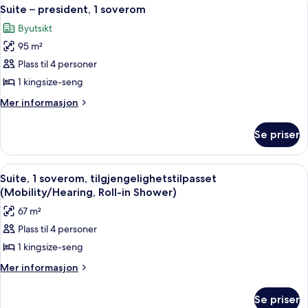
Åpne
5
(Skyline
Suite – president, 1 soverom
alle
Suite)
Byutsikt
bildene
95 m²
av
Suite
Plass til 4 personer
–
1 kingsize-seng
president,
Mer
Mer informasjon
1
informasjon
soverom
om
Se priser
Suite
–
president,
Åpne
Suite, 1 soverom, tilgjengelighetstil
2
1
Suite, 1 soverom, tilgjengelighetstilpasset
alle
soverom
(Mobility/Hearing, Roll-in Shower)
bildene
67 m²
av
Plass til 4 personer
Suite,
1 kingsize-seng
1
soverom,
Mer
Mer informasjon
informasjon
tilgjengelighetstilpasset
om
(Mobility/Hearing,
Se priser
Suite,