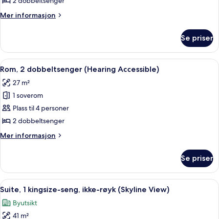
2 dobbeltsenger
(Hearing,
Mer
Mer informasjon
Skyline
informasjon
View)
om
Se priser
Rom,
2
dobbeltsenger,
Åpne
Rom, 2 dobbeltsenger (Hearing Access
4
tilgjengelighetstilpasset
Rom, 2 dobbeltsenger (Hearing Accessible)
alle
(Hearing,
27 m²
Skyline
bildene
View)
1 soverom
av
Rom,
Plass til 4 personer
2
2 dobbeltsenger
dobbeltsenger
Mer
Mer informasjon
(Hearing
informasjon
Accessible)
om
Se priser
Rom,
2
dobbeltsenger
Åpne
En 49-tommers LCD-TV med Parabol-TV
4
(Hearing
Suite, 1 kingsize-seng, ikke-røyk (Skyline View)
alle
Accessible)
Byutsikt
bildene
41 m²
av