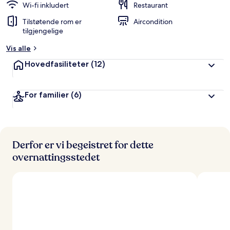
Wi-fi inkludert
Restaurant
Tilstøtende rom er
Aircondition
tilgjengelige
Vis alle
Hovedfasiliteter
(12)
For familier
(6)
Derfor er vi begeistret for dette
overnattingsstedet