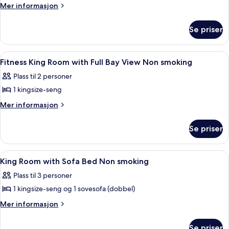
–
Mer
Mer informasjon
junior,
informasjon
om
2
Se priser
Suite
dobbeltsenger
–
(Deluxe
junior,
Åpne
Sengetøy av topp kvalitet, dundyner
2
View)
2
Fitness King Room with Full Bay View Non smoking
alle
dobbeltsenger
Plass til 2 personer
(Deluxe
bildene
View)
1 kingsize-seng
av
Fitness
Mer
Mer informasjon
informasjon
King
om
Room
Se priser
Fitness
with
King
Full
Room
Åpne
Sengetøy av topp kvalitet, dundyner
10
with
Bay
King Room with Sofa Bed Non smoking
alle
Full
View
Plass til 3 personer
Bay
bildene
Non
View
1 kingsize-seng og 1 sovesofa (dobbel)
av
smoking
Non
King
Mer
Mer informasjon
smoking
informasjon
Room
om
with
Se priser