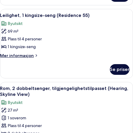
Roll-
1
in
soverom,
Åpne
Leilighet, 1 kingsize-seng (Residence
6
tilgjengelighetstilpasset
Shower)
Leilighet, 1 kingsize-seng (Residence 55)
alle
(Mobility/Hearing,
Byutsikt
Roll-
bildene
in
69 m²
av
Shower)
Leilighet,
Plass til 4 personer
1
1 kingsize-seng
kingsize-
Mer
Mer informasjon
seng
informasjon
(Residence
om
Se priser
Leilighet,
55)
1
kingsize-
Åpne
Sengetøy av topp kvalitet, dundyner
5
seng
Rom, 2 dobbeltsenger, tilgjengelighetstilpasset (Hearing,
alle
(Residence
Skyline View)
55)
bildene
Byutsikt
av
27 m²
Rom,
1 soverom
2
dobbeltsenger,
Plass til 4 personer
tilgjengelighetstilpasset