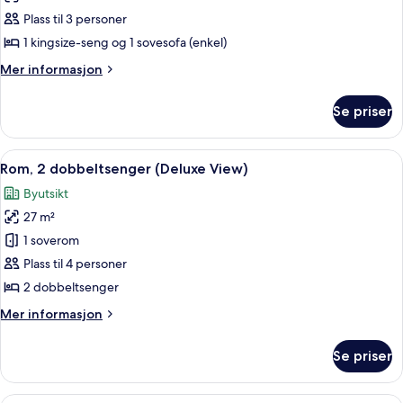
Rom,
Plass til 3 personer
1
1 kingsize-seng og 1 sovesofa (enkel)
kingsize-
Mer
Mer informasjon
seng
informasjon
med
om
Se priser
Rom,
sovesofa
1
(Deluxe
kingsize-
Åpne
Sengetøy av topp kvalitet, dundyner
View)
5
seng
Rom, 2 dobbeltsenger (Deluxe View)
alle
med
Byutsikt
sovesofa
bildene
(Deluxe
27 m²
av
View)
Rom,
1 soverom
2
Plass til 4 personer
dobbeltsenger
2 dobbeltsenger
(Deluxe
Mer
Mer informasjon
View)
informasjon
om
Se priser
Rom,
2
dobbeltsenger
Sengetøy av topp kvalitet, dundyner