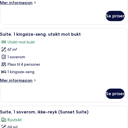
Mer
Mer informasjon
View)
informasjon
om
Se priser
Rom,
2
dobbeltsenger
Åpne
Suite, 1 kingsize-seng, utsikt mot b
5
(Skyline
Suite, 1 kingsize-seng, utsikt mot bukt
alle
View)
Utsikt mot bukt
bildene
67 m²
av
Suite,
1 soverom
1
Plass til 4 personer
kingsize-
1 kingsize-seng
seng,
Mer
Mer informasjon
utsikt
informasjon
mot
om
Se priser
Suite,
bukt
1
kingsize-
Åpne
Suite, 1 soverom, ikke-røyk (Sunset 
9
seng,
Suite, 1 soverom, ikke-røyk (Sunset Suite)
alle
utsikt
Byutsikt
mot
bildene
bukt
69 m²