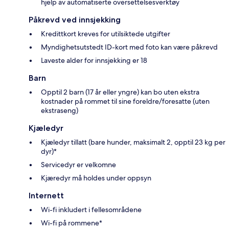
hjelp av automatiserte oversettelsesverktøy
Påkrevd ved innsjekking
Kredittkort kreves for utilsiktede utgifter
Myndighetsutstedt ID-kort med foto kan være påkrevd
Laveste alder for innsjekking er 18
Barn
Opptil 2 barn (17 år eller yngre) kan bo uten ekstra
kostnader på rommet til sine foreldre/foresatte (uten
ekstraseng)
Kjæledyr
Kjæledyr tillatt (bare hunder, maksimalt 2, opptil 23 kg per
dyr)*
Servicedyr er velkomne
Kjæredyr må holdes under oppsyn
Internett
Wi-fi inkludert i fellesområdene
Wi-fi på rommene*