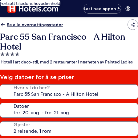
Fortsett til sidens hovedinnhold
Last ned appen
Se alle overnattingssteder
Parc 55 San Francisco - A Hilton
Hotel
Overnattingssted
med
Hotell i art deco-stil, med 2 restauranter i nærheten av Painted Ladies
4.0
stjerner
Velg datoer for å se priser
Hvor vil du hen?
Datoer
Gjester