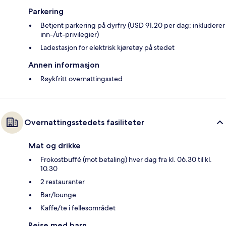
Parkering
Betjent parkering på dyrfry (USD 91.20 per dag; inkluderer
inn-/ut-privilegier)
Ladestasjon for elektrisk kjøretøy på stedet
Annen informasjon
Røykfritt overnattingssted
Overnattingsstedets fasiliteter
Mat og drikke
Frokostbuffé (mot betaling) hver dag fra kl. 06.30 til kl.
10.30
2 restauranter
Bar/lounge
Kaffe/te i fellesområdet
Reise med barn