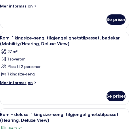
seng,
Mer
Mer informasjon
tilgjengelighetstilpasset,
informasjon
om
badekar
Se priser
Rom,
(Mobility/Hearing,
1
Skyline
kingsize-
Åpne
Rom, 1 kingsize-seng, tilgjengelighet
4
View)
seng,
Rom, 1 kingsize-seng, tilgjengelighetstilpasset, badekar
alle
tilgjengelighetstilpasset,
(Mobility/Hearing, Deluxe View)
badekar
bildene
27 m²
(Mobility/Hearing,
av
Skyline
1 soverom
Rom,
View)
Plass til 2 personer
1
kingsize-
1 kingsize-seng
seng,
Mer
Mer informasjon
tilgjengelighetstilpasset,
informasjon
om
badekar
Se priser
Rom,
(Mobility/Hearing,
1
Deluxe
kingsize-
Åpne
Rom – deluxe, 1 kingsize-seng, tilgje
5
View)
seng,
Rom – deluxe, 1 kingsize-seng, tilgjengelighetstilpasset
alle
tilgjengelighetstilpasset,
(Hearing, Deluxe View)
badekar
bildene
Byutsikt
(Mobility/Hearing,