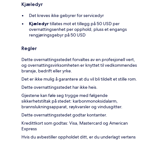
Kjæledyr
Det kreves ikke gebyrer for servicedyr
Kjæledyr
tillates mot et tillegg på 50 USD per
overnattingsenhet per opphold, pluss et engangs
rengjøringsgebyr på 50 USD
Regler
Dette overnattingsstedet forvaltes av en profesjonell vert,
og overnattingsvirksomheten er knyttet til vedkommendes
bransje, bedrift eller yrke.
Det er ikke mulig å garantere at du vil bli tildelt et stille rom.
Dette overnattingsstedet har ikke heis.
Gjestene kan føle seg trygge med følgende
sikkerhetstiltak på stedet: karbonmonoksidalarm,
brannslukningsapparat, røykvarsler og vindusgitter.
Dette overnattingsstedet godtar kontanter.
Kredittkort som godtas: Visa, Mastercard og American
Express
Hvis du avbestiller oppholdet ditt, er du underlagt vertens