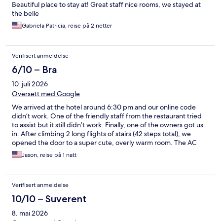
Beautiful place to stay at! Great staff nice rooms, we stayed at
the belle
Gabriela Patricia, reise på 2 netter
Verifisert anmeldelse
6/10 – Bra
10. juli 2026
Oversett med Google
We arrived at the hotel around 6:30 pm and our online code
didn’t work. One of the friendly staff from the restaurant tried
to assist but it still didn’t work. Finally, one of the owners got us
in. After climbing 2 long flights of stairs (42 steps total), we
opened the door to a super cute, overly warm room. The AC
was efforting all night but it never reached a comfortable level
Jason, reise på 1 natt
(was 95 degrees outside). The bed was very comfortable but
the water pressure in the cool shower was meh at best. Overall,
the building and room was very well done but they definitely
Verifisert anmeldelse
have some kinks to work out to make the place run smoothly.
10/10 – Suverent
8. mai 2026