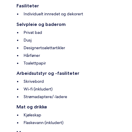
Fasiliteter
Individuelt innredet og dekorert
Selvpleie og baderom
Privat bad
Dusj
Designertoalettartikler
Hårføner
Toalettpapir
Arbeidsutstyr og -fasiliteter
Skrivebord
Wi-fi (inkludert)
Strømadaptere/-ladere
Mat og drikke
Kjøleskap
Flaskevann (inkludert)