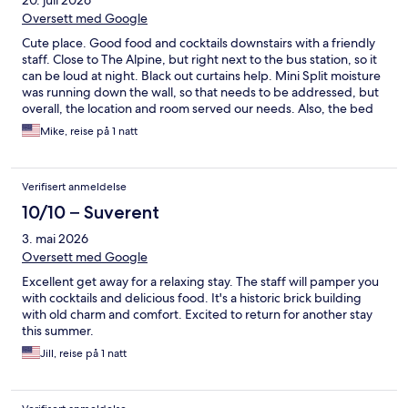
20. juli 2026
Oversett med Google
Cute place. Good food and cocktails downstairs with a friendly
staff. Close to The Alpine, but right next to the bus station, so it
can be loud at night. Black out curtains help. Mini Split moisture
was running down the wall, so that needs to be addressed, but
overall, the location and room served our needs. Also, the bed
was very comfortable. Would stay again.
Mike, reise på 1 natt
Verifisert anmeldelse
10/10 – Suverent
3. mai 2026
Oversett med Google
Excellent get away for a relaxing stay. The staff will pamper you
with cocktails and delicious food. It's a historic brick building
with old charm and comfort. Excited to return for another stay
this summer.
Jill, reise på 1 natt