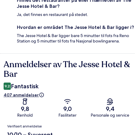
Finnes det restauranter på eller i nærheten av The
Jesse Hotel & Bar?
Ja, det finnes en restaurant på stedet.
Hvordan er området The Jesse Hotel & Bar ligger i?
The Jesse Hotel & Bar ligger bare 5 minutter til fots fra Reno
Station og 5 minutter til fots fra Nasjonal bowlingarena.
Anmeldelser av The Jesse Hotel &
Anmeldelser
Bar
Fantastisk
9,2
407 anmeldelser
9,8
9,0
9,4
Renhold
Fasiliteter
Personale og service
Anmeldelser
Verifisert anmeldelse
10/10 – Suverent