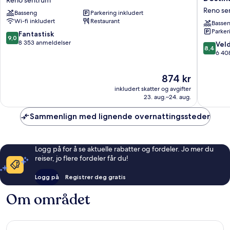
Reno
Reno-
Reno se
Basseng
Parkering inkludert
sentrum
A
Wi-fi inkludert
Restaurant
Caesars
Basse
Parker
Reward
9.0
Fantastisk
9,0
Destinat
av
8 353 anmeldelser
8.4
Veld
8,4
Reno
10,
av
6 40
sentrum
Fantastisk,
10,
8 353
Veldig
Prisen
874 kr
anmeldelser
bra,
er
inkludert skatter og avgifter
6 408
874 kr
23. aug.–24. aug.
anmelde
Sammenlign med lignende overnattingssteder
Logg på for å se aktuelle rabatter og fordeler. Jo mer du
reiser, jo flere fordeler får du!
Logg på
Registrer deg gratis
Om området