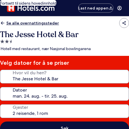
Fortsett til sidens hovedinnhold
Last ned appen
Se alle overnattingssteder
The Jesse Hotel & Bar
Overnattingssted
med
Hotell med restaurant, nær Nasjonal bowlingarena
2.5
stjerner
Velg datoer for å se priser
Hvor vil du hen?
Datoer
Gjester
Søk