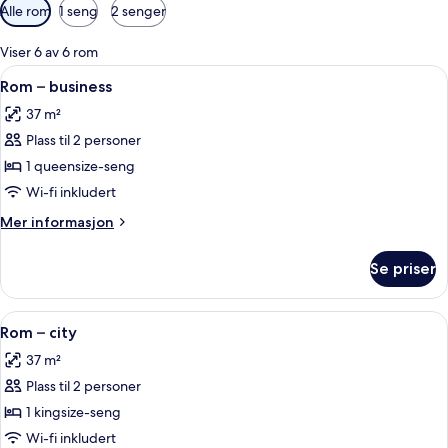
Tilgjengelige
Alle rom
1 seng
2 senger
filtre
for
Viser 6 av 6 rom
rom
Åpne
Rom – business | Sengetøy av topp kv
6
Rom – business
alle
37 m²
bildene
Plass til 2 personer
av
Rom
1 queensize-seng
–
Wi-fi inkludert
business
Mer
Mer informasjon
informasjon
om
Se priser
Rom
–
business
Åpne
Rom – city | Sengetøy av topp kvalite
7
Rom – city
alle
37 m²
bildene
Plass til 2 personer
av
Rom
1 kingsize-seng
–
Wi-fi inkludert