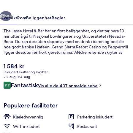
Bar
rige
Neste
50+
Oversikt
Rom
Beliggenhet
Regler
The Jesse Hotel & Bar har en flott beliggenhet, og det tar bare 10
minutter å gå til Nasjonal bowlingarena og Universitetet i Nevada-
Reno. Du kan dessuten slappe av med en drink i baren og bestille
noe godt å spise i kafeen. Grand Sierra Resort Casino og Peppermill
ligger dessuten en kort kjøretur unna. ANdre reisende skryter av
den vennlige betjeningen og baren.
Den
1 584 kr
nåværende
inkludert skatter og avgifter
prisen
23. aug.–24. aug.
Rom – signature | Sengetøy av topp k
er
Anmeldelser
Fantastisk
9,2
Vis alle de 407 anmeldelsene
1 584 kr
9,2 av 10 –
Populære fasiliteter
Kjæledyrvennlig
Parkering inkludert
Wi-fi inkludert
Restaurant