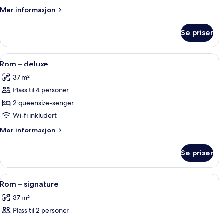
city
Mer
Mer informasjon
informasjon
om
Se priser
Rom
–
city
Åpne
Rom – deluxe | Sengetøy av topp kval
7
Rom – deluxe
alle
37 m²
bildene
Plass til 4 personer
av
Rom
2 queensize-senger
–
Wi-fi inkludert
deluxe
Mer
Mer informasjon
informasjon
om
Se priser
Rom
–
deluxe
Åpne
Rom – signature | Sengetøy av topp k
9
Rom – signature
alle
37 m²
bildene
Plass til 2 personer
av