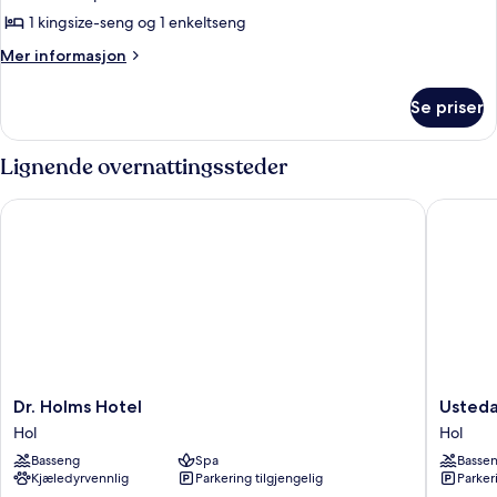
1 kingsize-seng og 1 enkeltseng
Mer
Mer informasjon
informasjon
om
Se priser
Familierom,
2
soverom,
Lignende overnattingssteder
ikke-
røyk,
Dr. Holms Hotel
Ustedale
kjæledyr
ikke
tillatt
Dr.
Ustedal
Dr. Holms Hotel
Usteda
Holms
Hotell
Hol
Hol
Hotel
Geilo
Basseng
Spa
Basse
Hol
Hol
Kjæledyrvennlig
Parkering tilgjengelig
Parker