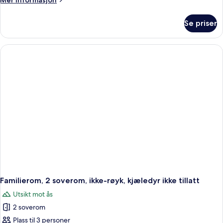
Mer informasjon
flere
informasjon
senger,
om
Se priser
Firemannsrom
eget
–
bad,
familie,
ved
flere
senger,
fjell
eget
bad,
ved
fjell
Familierom, 2 soverom, ikke-røyk, kjæledyr ikke tillatt
Utsikt mot ås
2 soverom
Plass til 3 personer