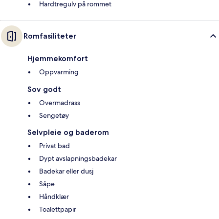
Hardtregulv på rommet
Romfasiliteter
Hjemmekomfort
Oppvarming
Sov godt
Overmadrass
Sengetøy
Selvpleie og baderom
Privat bad
Dypt avslapningsbadekar
Badekar eller dusj
Såpe
Håndklær
Toalettpapir