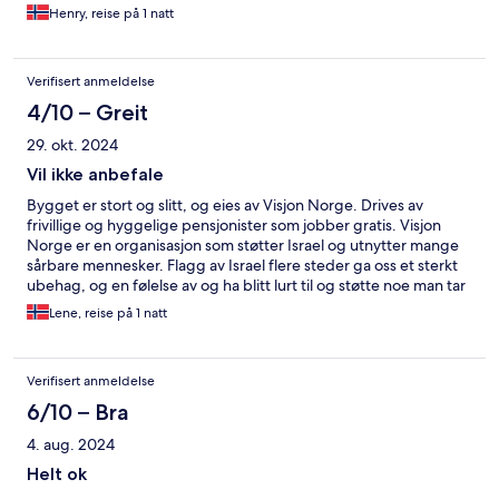
Henry, reise på 1 natt
Verifisert anmeldelse
4/10 – Greit
29. okt. 2024
Vil ikke anbefale
Bygget er stort og slitt, og eies av Visjon Norge. Drives av
frivillige og hyggelige pensjonister som jobber gratis. Visjon
Norge er en organisasjon som støtter Israel og utnytter mange
sårbare mennesker. Flagg av Israel flere steder ga oss et sterkt
ubehag, og en følelse av og ha blitt lurt til og støtte noe man tar
helt avstand fra. Man må ta på sengetøy selv, og alt er av svært
Lene, reise på 1 natt
enkel standard.
Verifisert anmeldelse
6/10 – Bra
4. aug. 2024
Helt ok