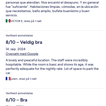
personas que atendían. Nos encantó el desayuno. Y en general
fue “suficiente”. Habitaciones limpias, cómodas, en la ubicación
que necesitamos, baño amplio, bufete buenísimo y buen
servicio.
VICTOR E, reise på 1 natt
Verifisert anmeldelse
8/10 – Veldig bra
14. sep. 2024
Oversett med Google
A lovely and peaceful location. The staff were incredibly
hospitable. While the room is basic and shows its age, it was
perfectly adequate for the nightly rate. Lot of space to park the
car.
julien, reise på 1 natt
Verifisert anmeldelse
6/10 – Bra