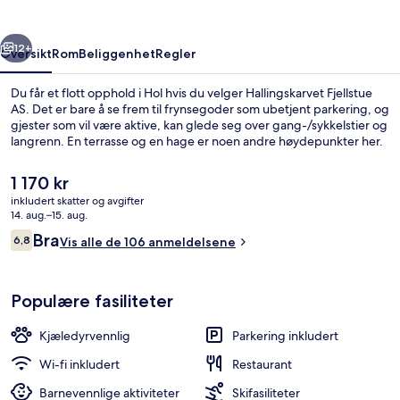
rige
Neste
12+
Oversikt
Rom
Beliggenhet
Regler
Du får et flott opphold i Hol hvis du velger Hallingskarvet Fjellstue
AS. Det er bare å se frem til frynsegoder som ubetjent parkering, og
gjester som vil være aktive, kan glede seg over gang-/sykkelstier og
langrenn. En terrasse og en hage er noen andre høydepunkter her.
Den
1 170 kr
nåværende
inkludert skatter og avgifter
prisen
14. aug.–15. aug.
er
Anmeldelser
Bra
6,8
Frokostbuffé hver dag (mot et tillegg)
Vis alle de 106 anmeldelsene
1 170 kr
6,8 av 10 –
Populære fasiliteter
Kjæledyrvennlig
Parkering inkludert
Wi-fi inkludert
Restaurant
Barnevennlige aktiviteter
Skifasiliteter