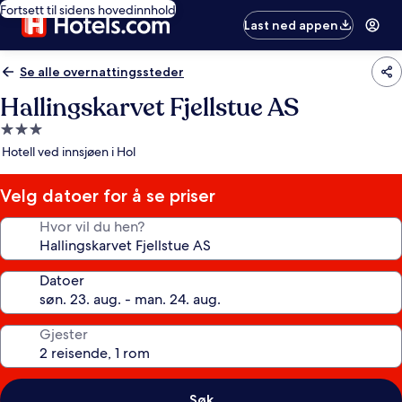
Fortsett til sidens hovedinnhold
Last ned appen
Se alle overnattingssteder
Hallingskarvet Fjellstue AS
Overnattingssted
med
Hotell ved innsjøen i Hol
3.0
stjerner
Velg datoer for å se priser
Hvor vil du hen?
Datoer
Gjester
Søk