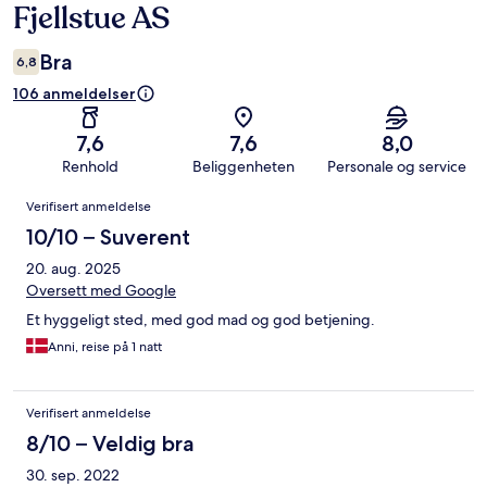
Fjellstue AS
Bra
6,8
106 anmeldelser
7,6
7,6
8,0
Renhold
Beliggenheten
Personale og service
Anmeldelser
Verifisert anmeldelse
10/10 – Suverent
20. aug. 2025
Oversett med Google
Et hyggeligt sted, med god mad og god betjening.
Anni, reise på 1 natt
Verifisert anmeldelse
8/10 – Veldig bra
30. sep. 2022