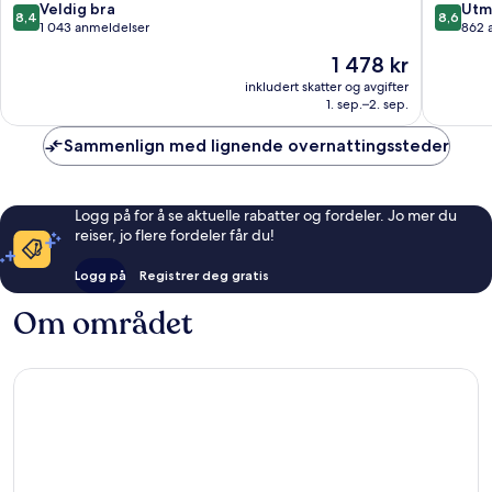
8.4
8.6
Veldig bra
Utm
8,4
8,6
av
av
1 043 anmeldelser
862 
10,
10,
Prisen
1 478 kr
Veldig
Utmerke
er
bra,
862
inkludert skatter og avgifter
1 478 kr
1. sep.–2. sep.
1 043
anmelde
anmeldelser
Sammenlign med lignende overnattingssteder
Logg på for å se aktuelle rabatter og fordeler. Jo mer du
reiser, jo flere fordeler får du!
Logg på
Registrer deg gratis
Om området