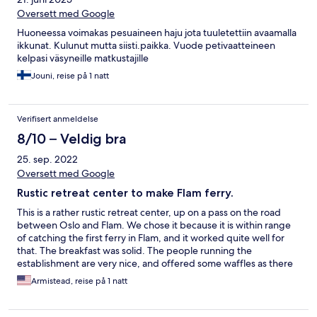
Oversett med Google
Huoneessa voimakas pesuaineen haju jota tuuletettiin avaamalla
ikkunat. Kulunut mutta siisti.paikka. Vuode petivaatteineen
kelpasi väsyneille matkustajille
Jouni, reise på 1 natt
Verifisert anmeldelse
8/10 – Veldig bra
25. sep. 2022
Oversett med Google
Rustic retreat center to make Flam ferry.
This is a rather rustic retreat center, up on a pass on the road
between Oslo and Flam. We chose it because it is within range
of catching the first ferry in Flam, and it worked quite well for
that. The breakfast was solid. The people running the
establishment are very nice, and offered some waffles as there
was no where nearby to catch dinner at the time of night we got
Armistead, reise på 1 natt
it. Nice drive to and from the location.