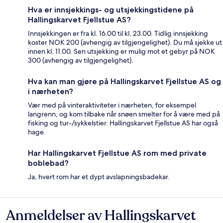
Hva er innsjekkings- og utsjekkingstidene på
Hallingskarvet Fjellstue AS?
Innsjekkingen er fra kl. 16.00 til kl. 23.00. Tidlig innsjekking
koster NOK 200 (avhengig av tilgjengelighet). Du må sjekke ut
innen kl. 11.00. Sen utsjekking er mulig mot et gebyr på NOK
300 (avhengig av tilgjengelighet).
Hva kan man gjøre på Hallingskarvet Fjellstue AS og
i nærheten?
Vær med på vinteraktiviteter i nærheten, for eksempel
langrenn, og kom tilbake når snøen smelter for å være med på
fisking og tur-/sykkelstier. Hallingskarvet Fjellstue AS har også
hage.
Har Hallingskarvet Fjellstue AS rom med private
boblebad?
Ja, hvert rom har et dypt avslapningsbadekar.
Anmeldelser av Hallingskarvet
Anmeldelser