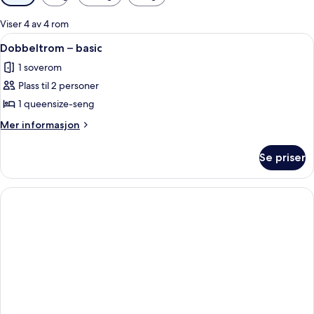
filtre
for
Viser 4 av 4 rom
rom
Åpne
Dobbeltrom – basic | Senger med ove
1
Dobbeltrom – basic
alle
1 soverom
bildene
Plass til 2 personer
av
Dobbeltrom
1 queensize-seng
–
Mer
Mer informasjon
basic
informasjon
om
Se priser
Dobbeltrom
–
basic