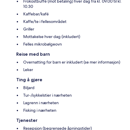
Frokostbuffé (mot betaling) hver dag fra kl. 09.00 til kl.
10.30
Kaffebar/kafé
Kaffe/te i fellesområdet
Griller
Mottakelse hver dag (inkludert)
Felles mikrobølgeovn
Reise med barn
Overnatting for barn er inkludert (se mer informasjon)
Leker
Ting å gjøre
Biljard
Tur-/sykkelstier i nærheten
Lagrenn i nærheten
Fisking i nærheten
Tjenester
Resepsjon (begrensede åpningstider)