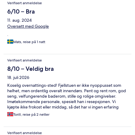
Verifisert anmeldelse
6/10 – Bra
11. aug. 2024
Oversett med Google
.
Mats, reise på 1 natt
Verifisert anmeldelse
8/10 – Veldig bra
18. juli 2026
Koselig overnattings-sted! Fjellstuen er ikke nyoppusset som
helhet, men ordentlig overalt innendørs. Pent og rent rom, god
seng, velfungerende baderom, stille og rolige omgivelser.
Imøtekommende personale, spesielt han i resepsjonen. Vi
kjøpte ikke frokost eller middag, så det har vi ingen erfaring
med. Hadde vi skullet tilbringe mer tid her, hadde det nok vært
Torill, reise på 2 netter
fint med et tiltrekkende ute-område, noen stoler, noe for barna
på en klippet gressplen osv, men ikke nødvendig for oss, bare
en ide :-) Takk for oss, vi kommer tilbake!
Verifisert anmeldelse