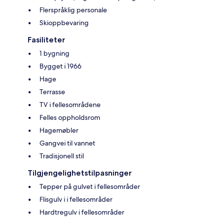
Flerspråklig personale
Skioppbevaring
Fasiliteter
1 bygning
Bygget i 1966
Hage
Terrasse
TV i fellesområdene
Felles oppholdsrom
Hagemøbler
Gangvei til vannet
Tradisjonell stil
Tilgjengelighetstilpasninger
Tepper på gulvet i fellesområder
Flisgulv i i fellesområder
Hardtregulv i fellesområder