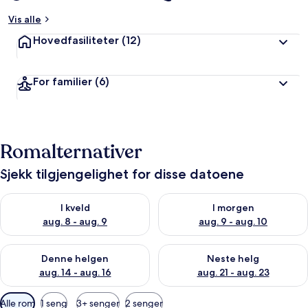
Vis alle
Hovedfasiliteter
(12)
For familier
(6)
Romalternativer
Sjekk tilgjengelighet for disse datoene
Sjekk tilgjengelighet for i kveld, aug. 8 - aug. 9
Sjekk tilgjengelighet for i mor
I kveld
I morgen
aug. 8 - aug. 9
aug. 9 - aug. 10
Sjekk tilgjengelighet for denne helgen, aug. 14 - aug. 16
Sjekk tilgjengelighet for neste
Denne helgen
Neste helg
aug. 14 - aug. 16
aug. 21 - aug. 23
Tilgjengelige
Alle rom
1 seng
3+ senger
2 senger