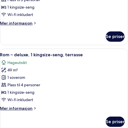
soverom,
1 kingsize-seng
terrasse
Wi-fi inkludert
(Bungalow
Mer
Mer informasjon
1)
informasjon
om
Se priser
Bungalow,
1
soverom,
Åpne
Rom – deluxe, 1 kingsize-seng, terrass
6
terrasse
Rom – deluxe, 1 kingsize-seng, terrasse
alle
(Bungalow
Hageutsikt
1)
bildene
49 m²
av
Rom
1 soverom
–
Plass til 4 personer
deluxe,
1 kingsize-seng
1
Wi-fi inkludert
kingsize-
Mer
Mer informasjon
seng,
informasjon
terrasse
om
Se priser
Rom