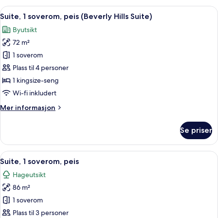
superior,
Åpne
Suite, 1 soverom, peis (Beverly Hills S
6
1
Suite, 1 soverom, peis (Beverly Hills Suite)
alle
kingsize-
Byutsikt
seng,
bildene
balkong
72 m²
av
Suite,
1 soverom
1
Plass til 4 personer
soverom,
1 kingsize-seng
peis
Wi-fi inkludert
(Beverly
Mer
Mer informasjon
Hills
informasjon
Suite)
om
Se priser
Suite,
1
soverom,
Åpne
Suite, 1 soverom, peis | 1 soverom, se
7
peis
Suite, 1 soverom, peis
alle
(Beverly
Hageutsikt
Hills
bildene
Suite)
86 m²
av
Suite,
1 soverom
1
Plass til 3 personer