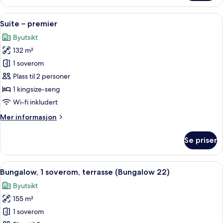
1
soverom,
Åpne
Suite – premier | 1 soverom, sengetøy 
5
kjøkken
Suite – premier
alle
(Bungalow
Byutsikt
9)
bildene
132 m²
av
Suite
1 soverom
–
Plass til 2 personer
premier
1 kingsize-seng
Wi-fi inkludert
Mer
Mer informasjon
informasjon
om
Se priser
Suite
–
premier
Åpne
Bungalow, 1 soverom, terrasse (Bungal
13
Bungalow, 1 soverom, terrasse (Bungalow 22)
alle
Byutsikt
bildene
155 m²
av
Bungalow,
1 soverom