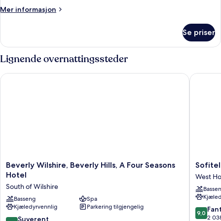
Mer
Mer informasjon
informasjon
om
Se priser
Bungalow,
balkong
(Studio)
Lignende overnattingssteder
Beverly Wilshire, Beverly Hills, A Four Seasons Hotel
Sofitel L
Beverly
Sofitel
Beverly Wilshire, Beverly Hills, A Four Seasons
Sofitel
Wilshire,
LA
Hotel
West Ho
Beverly
at
South of Wilshire
Basse
Hills,
Beverly
Kjæled
A
Basseng
Spa
Hills
Kjæledyrvennlig
Parkering tilgjengelig
Four
West
9.0
Fant
9,0
Seasons
Hollywo
av
2 03
9.4
Suverent