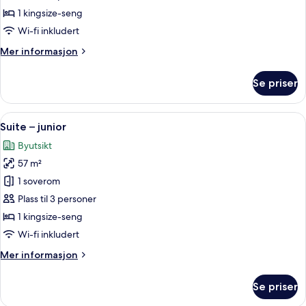
deluxe,
1 kingsize-seng
balkong
Wi-fi inkludert
Mer
Mer informasjon
informasjon
om
Se priser
Rom
–
deluxe,
Åpne
1 soverom, sengetøy av topp kvalitet,
5
balkong
Suite – junior
alle
Byutsikt
bildene
57 m²
av
Suite
1 soverom
–
Plass til 3 personer
junior
1 kingsize-seng
Wi-fi inkludert
Mer
Mer informasjon
informasjon
om
Se priser
Suite
–