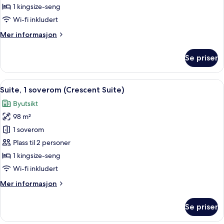
soverom
1 kingsize-seng
(Rodeo
Wi-fi inkludert
Suite)
Mer
Mer informasjon
informasjon
om
Se priser
Suite,
1
soverom
Åpne
Suite, 1 soverom (Crescent Suite) | 1 
6
(Rodeo
Suite, 1 soverom (Crescent Suite)
alle
Suite)
Byutsikt
bildene
98 m²
av
Suite,
1 soverom
1
Plass til 2 personer
soverom
1 kingsize-seng
(Crescent
Wi-fi inkludert
Suite)
Mer
Mer informasjon
informasjon
om
Se priser
Suite,
1