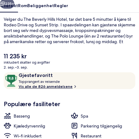
235+
Oversikt
Rom
Beliggenhet
Regler
Velger du The Beverly Hills Hotel, tar det bare 5 minutter å kjøre til
Rodeo Drive og Sunset Strip. I spaavdelingen kan gjestene skjemme
bort seg selv med dypvevsmassasje, kroppsinnpakninger og
ansiktsbehandlinger, og The Polo Lounge (én av 2 restauranter) byr
på amerikanske retter og serverer frokost, lunsj og middag. Et
utendørsbasseng, en bassengbar og et døgnåpent treningssenter
er noe av det du kan se frem til hvis du velger å bo på dette hotellet
Den
11 235 kr
i luksuriøs stil. Mange reisende liker den vennlige betjeningen.
nåværende
inkludert skatter og avgifter
prisen
2. sep.–3. sep.
2 restauranter: frokost, lunsj, middag 
er
Anmeldelser
9,8
Gjestefavoritt
11 235 kr
T
av
Topprangert av reisende
o
Vis alle de 826 anmeldelsene
10,
p
Gjestefavoritt
p
Populære fasiliteter
r
a
n
Basseng
Spa
g
e
Kjæledyrvennlig
Parkering tilgjengelig
r
Wi-fi inkludert
Restaurant
t