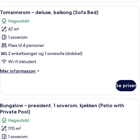
Patio)
kingsize-
Åpne
1 soverom, sengetøy av topp kvalitet,
6
seng,
Tomannsrom – deluxe, balkong (Sofa Bed)
alle
terrasse
Hageutsikt
(Bungalow
bildene
Room
47 m²
av
with
Tomannsrom
1 soverom
Patio)
–
Plass til 4 personer
deluxe,
2 enkeltsenger og 1 sovesofa (dobbel)
balkong
Wi-fi inkludert
(Sofa
Mer
Mer informasjon
Bed)
informasjon
om
Se priser
Tomannsrom
–
deluxe,
Åpne
Bungalow – president, 1 soverom, kjøkk
15
balkong
Bungalow – president, 1 soverom, kjøkken (Patio with
alle
(Sofa
Private Pool)
Bed)
bildene
Hageutsikt
av
170 m²
Bungalow
1 soverom
–