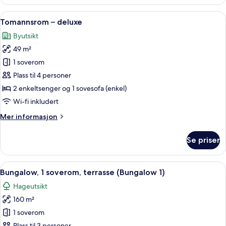
1
Patio)
soverom,
Åpne
1 soverom, sengetøy av topp kvalitet,
7
terrasse
Tomannsrom – deluxe
alle
(Beverly
Byutsikt
Hills
bildene
Suite
49 m²
av
with
Tomannsrom
1 soverom
Patio)
–
Plass til 4 personer
deluxe
2 enkeltsenger og 1 sovesofa (enkel)
Wi-fi inkludert
Mer
Mer informasjon
informasjon
om
Se priser
Tomannsrom
–
deluxe
Åpne
Bungalow, 1 soverom, terrasse (Bungal
10
Bungalow, 1 soverom, terrasse (Bungalow 1)
alle
Hageutsikt
bildene
160 m²
av
Bungalow,
1 soverom
1
Plass til 3 personer