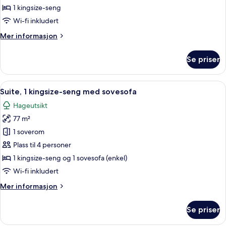
soverom,
1 kingsize-seng
peis
Wi-fi inkludert
Mer
Mer informasjon
informasjon
om
Se priser
Suite,
1
soverom,
Åpne
Suite, 1 kingsize-seng med sovesofa | 
10
peis
Suite, 1 kingsize-seng med sovesofa
alle
Hageutsikt
bildene
77 m²
av
Suite,
1 soverom
1
Plass til 4 personer
kingsize-
1 kingsize-seng og 1 sovesofa (enkel)
seng
Wi-fi inkludert
med
Mer
Mer informasjon
sovesofa
informasjon
om
Se priser
Suite,
1