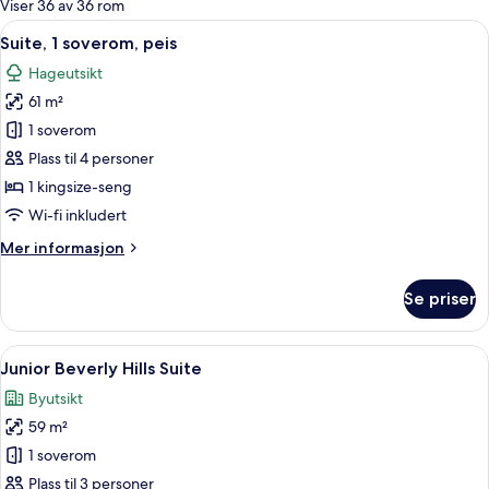
Viser 36 av 36 rom
rom
Åpne
Suite, 1 soverom, peis | Oppholdsrom | 
6
Suite, 1 soverom, peis
alle
Hageutsikt
bildene
61 m²
av
Suite,
1 soverom
1
Plass til 4 personer
soverom,
1 kingsize-seng
peis
Wi-fi inkludert
Mer
Mer informasjon
informasjon
om
Se priser
Suite,
1
soverom,
Åpne
Junior Beverly Hills Suite | 1 soverom
7
peis
Junior Beverly Hills Suite
alle
Byutsikt
bildene
59 m²
av
Junior
1 soverom
Beverly
Plass til 3 personer