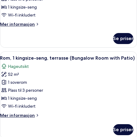
soverom,
1 kingsize-seng
peis
Wi-fi inkludert
(Bungalow
Mer
Mer informasjon
3)
informasjon
om
Se priser
Bungalow,
1
soverom,
Åpne
1 soverom, sengetøy av topp kvalitet,
6
peis
Rom, 1 kingsize-seng, terrasse (Bungalow Room with Patio)
alle
(Bungalow
Hageutsikt
3)
bildene
52 m²
av
Rom,
1 soverom
1
Plass til 3 personer
kingsize-
1 kingsize-seng
seng,
Wi-fi inkludert
terrasse
Mer
Mer informasjon
(Bungalow
informasjon
Room
om
Se priser
with
Rom,
1