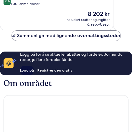
9,4
Hotel
10,
av
1 001 anmeldelser
South
Fantasti
10,
Prisen
8 202 kr
of
2 038
Suverent,
er
Wilshire
anmelde
1 001
inkludert skatter og avgifter
8 202 kr
6. sep.–7. sep.
anmeldelser
Sammenlign med lignende overnattingssteder
Logg på for å se aktuelle rabatter og fordeler. Jo mer du
reiser, jo flere fordeler får du!
Logg på
Registrer deg gratis
Om området