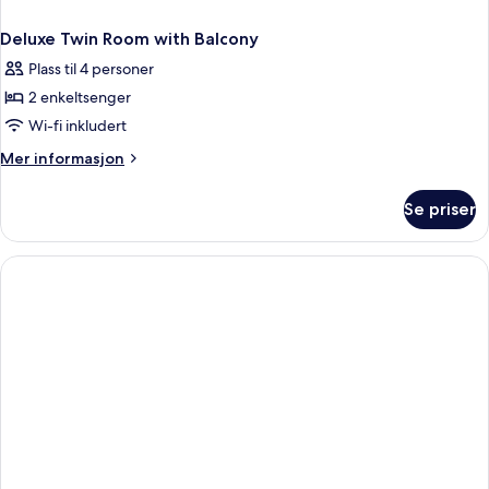
Deluxe Twin Room with Balcony
Plass til 4 personer
2 enkeltsenger
Wi-fi inkludert
Mer
Mer informasjon
informasjon
om
Se priser
Deluxe
Twin
Room
with
Balcony