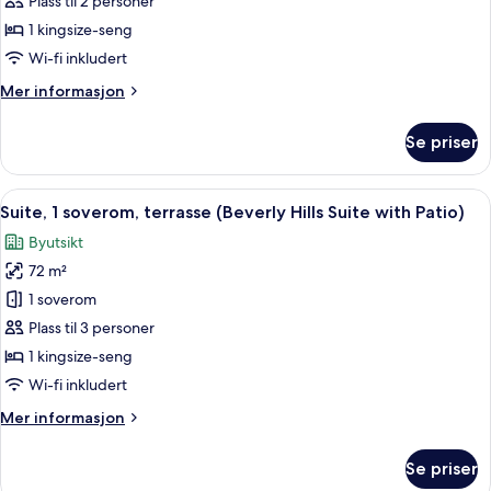
Plass til 2 personer
president
1 kingsize-seng
Wi-fi inkludert
Mer
Mer informasjon
informasjon
om
Se priser
Suite
–
president
Åpne
Suite, 1 soverom, terrasse (Beverly Hills
10
Suite, 1 soverom, terrasse (Beverly Hills Suite with Patio)
alle
Byutsikt
bildene
72 m²
av
Suite,
1 soverom
1
Plass til 3 personer
soverom,
1 kingsize-seng
terrasse
Wi-fi inkludert
(Beverly
Mer
Mer informasjon
Hills
informasjon
Suite
om
Se priser
with
Suite,