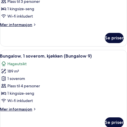
1
1950s
Plass til 3 personer
Inspired)
soverom,
1 kingsize-seng
terrasse
Wi-fi inkludert
(Grand
Mer
Mer informasjon
Deluxe)
informasjon
om
Se priser
Suite,
1
soverom,
Åpne
Bungalow, 1 soverom, kjøkken (Bungalo
14
terrasse
Bungalow, 1 soverom, kjøkken (Bungalow 9)
alle
(Grand
Hageutsikt
Deluxe)
bildene
189 m²
av
Bungalow,
1 soverom
1
Plass til 4 personer
soverom,
1 kingsize-seng
kjøkken
Wi-fi inkludert
(Bungalow
Mer
Mer informasjon
9)
informasjon
om
Se priser
Bungalow,