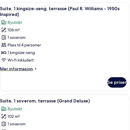
soverom
Åpne
Suite, 1 kingsize-seng, terrasse (Paul 
9
(Crescent
Suite, 1 kingsize-seng, terrasse (Paul R. Williams - 1950s
alle
Suite)
Inspired)
bildene
Byutsikt
av
106 m²
Suite,
1 soverom
1
kingsize-
Plass til 4 personer
seng,
1 kingsize-seng
terrasse
Wi-fi inkludert
(Paul
Mer
Mer informasjon
R.
informasjon
Williams
om
Se priser
Suite,
-
1
1950s
kingsize-
Åpne
Suite, 1 soverom, terrasse (Grand Delu
Inspired)
7
seng,
Suite, 1 soverom, terrasse (Grand Deluxe)
alle
terrasse
Byutsikt
(Paul
bildene
R.
102 m²
av
Williams
Suite,
1 soverom
-