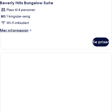
Beverly Hills Bungalow Suite
Plass til 4 personer
1 kingsize-seng
Wi-fi inkludert
Mer
Mer informasjon
informasjon
om
Se priser
Beverly
Hills
Bungalow
Suite