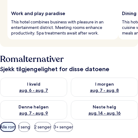
Work and play paradise
Dining
This hotel combines business with pleasure in an
This hot
entertainment district. Meeting rooms enhance
cuisine 
productivity. Spa treatments await after work.
meals an
Romalternativer
Sjekk tilgjengelighet for disse datoene
Sjekk tilgjengelighet for i kveld, aug. 6 - aug. 7
Sjekk tilgjengelighet for i mor
I kveld
I morgen
aug. 6 - aug. 7
aug. 7 - aug. 8
Sjekk tilgjengelighet for denne helgen, aug. 7 - aug. 9
Sjekk tilgjengelighet for neste 
Denne helgen
Neste helg
aug. 7 - aug. 9
aug. 14 - aug. 16
Tilgjengelige
Alle rom
1 seng
2 senger
3+ senger
filtre
for