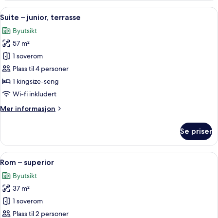
junior
Åpne
Suite – junior, terrasse | Utsikt fra ro
7
Suite – junior, terrasse
alle
Byutsikt
bildene
57 m²
av
Suite
1 soverom
–
Plass til 4 personer
junior,
1 kingsize-seng
terrasse
Wi-fi inkludert
Mer
Mer informasjon
informasjon
om
Se priser
Suite
–
junior,
Åpne
Rom – superior | 1 soverom, sengetøy 
5
terrasse
Rom – superior
alle
Byutsikt
bildene
37 m²
av
Rom
1 soverom
–
Plass til 2 personer