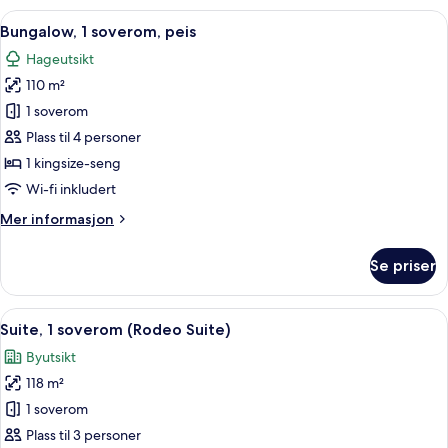
kingsize-
Åpne
Bungalow, 1 soverom, peis | 1 soverom
9
seng
Bungalow, 1 soverom, peis
alle
med
Hageutsikt
sovesofa
bildene
110 m²
av
Bungalow,
1 soverom
1
Plass til 4 personer
soverom,
1 kingsize-seng
peis
Wi-fi inkludert
Mer
Mer informasjon
informasjon
om
Se priser
Bungalow,
1
soverom,
Åpne
Suite, 1 soverom (Rodeo Suite) | 1 sov
6
peis
Suite, 1 soverom (Rodeo Suite)
alle
Byutsikt
bildene
118 m²
av
Suite,
1 soverom
1
Plass til 3 personer