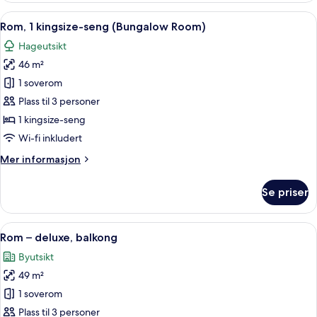
deluxe
Åpne
1 soverom, sengetøy av topp kvalitet,
5
Rom, 1 kingsize-seng (Bungalow Room)
alle
Hageutsikt
bildene
46 m²
av
Rom,
1 soverom
1
Plass til 3 personer
kingsize-
1 kingsize-seng
seng
Wi-fi inkludert
(Bungalow
Mer
Mer informasjon
Room)
informasjon
om
Se priser
Rom,
1
kingsize-
Åpne
Rom – deluxe, balkong | 1 soverom, se
5
seng
Rom – deluxe, balkong
alle
(Bungalow
Byutsikt
Room)
bildene
49 m²
av
Rom
1 soverom
–
Plass til 3 personer