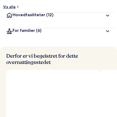
Vis alle
a
v
Hovedfasiliteter
(12)
r
e
For familier
(6)
i
s
e
n
d
e
Derfor er vi begeistret for dette
overnattingsstedet