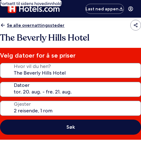
Fortsett til sidens hovedinnhold
Last ned appen
Se alle overnattingssteder
The Beverly Hills Hotel
Velg datoer for å se priser
Hvor vil du hen?
Datoer
Gjester
Søk