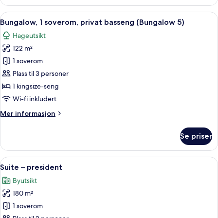
1
soverom,
Åpne
Bungalow, 1 soverom, privat basseng (
14
terrasse
Bungalow, 1 soverom, privat basseng (Bungalow 5)
alle
(Bungalow
Hageutsikt
8)
bildene
122 m²
av
Bungalow,
1 soverom
1
Plass til 3 personer
soverom,
1 kingsize-seng
privat
Wi-fi inkludert
basseng
Mer
Mer informasjon
(Bungalow
informasjon
5)
om
Se priser
Bungalow,
1
soverom,
Åpne
Suite – president | Oppholdsområde | P
9
privat
Suite – president
alle
basseng
Byutsikt
(Bungalow
bildene
5)
180 m²
av
Suite
1 soverom
–