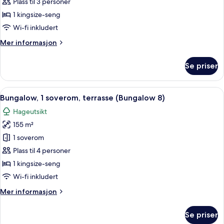
1
Plass til 3 personer
soverom,
1 kingsize-seng
terrasse
Wi-fi inkludert
(Bungalow
Mer
Mer informasjon
22)
informasjon
om
Se priser
Bungalow,
1
soverom,
Åpne
Bungalow, 1 soverom, terrasse (Bungal
12
terrasse
Bungalow, 1 soverom, terrasse (Bungalow 8)
alle
(Bungalow
Hageutsikt
22)
bildene
155 m²
av
Bungalow,
1 soverom
1
Plass til 4 personer
soverom,
1 kingsize-seng
terrasse
Wi-fi inkludert
(Bungalow
Mer
Mer informasjon
8)
informasjon
om
Se priser
Bungalow,