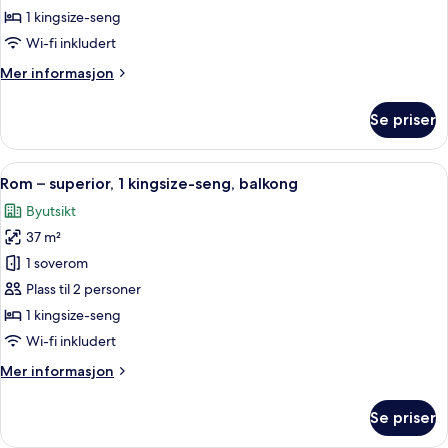
superior
1 kingsize-seng
Wi-fi inkludert
Mer
Mer informasjon
informasjon
om
Se priser
Rom
–
superior
Åpne
Rom – superior, 1 kingsize-seng, balko
6
Rom – superior, 1 kingsize-seng, balkong
alle
Byutsikt
bildene
37 m²
av
Rom
1 soverom
–
Plass til 2 personer
superior,
1 kingsize-seng
1
Wi-fi inkludert
kingsize-
Mer
Mer informasjon
seng,
informasjon
balkong
om
Se priser
Rom
–