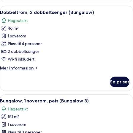
–
deluxe,
Åpne
Dobbeltrom, 2 dobbeltsenger (Bungalo
7
1
Dobbeltrom, 2 dobbeltsenger (Bungalow)
alle
kingsize-
Hageutsikt
seng,
bildene
terrasse
46 m²
av
Dobbeltrom,
1 soverom
2
Plass til 4 personer
dobbeltsenger
2 dobbeltsenger
(Bungalow)
Wi-fi inkludert
Mer
Mer informasjon
informasjon
om
Se priser
Dobbeltrom,
2
dobbeltsenger
Åpne
Bungalow, 1 soverom, peis (Bungalow 3
9
(Bungalow)
Bungalow, 1 soverom, peis (Bungalow 3)
alle
Hageutsikt
bildene
151 m²
av
Bungalow,
1 soverom
1
Plass til 3 personer