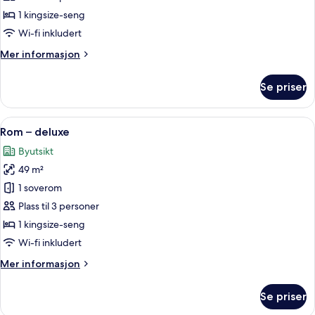
Hills
1 kingsize-seng
Suite
Wi-fi inkludert
Mer
Mer informasjon
informasjon
om
Se priser
Junior
Beverly
Hills
Åpne
Rom – deluxe | 1 soverom, sengetøy av
5
Suite
Rom – deluxe
alle
Byutsikt
bildene
49 m²
av
Rom
1 soverom
–
Plass til 3 personer
deluxe
1 kingsize-seng
Wi-fi inkludert
Mer
Mer informasjon
informasjon
om
Se priser
Rom
–