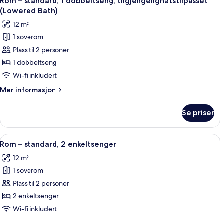
Rom – standard, 1 dobbeltseng, tilgjengelighetstilpasset
alle
enkeltseng
(Lowered Bath)
bildene
12 m²
av
1 soverom
Rom
Plass til 2 personer
–
standard,
1 dobbeltseng
1
Wi-fi inkludert
dobbeltseng,
Mer
Mer informasjon
tilgjengelighetstilpasset
informasjon
(Lowered
om
Se priser
Rom
Bath)
–
standard,
Åpne
Minibar, safe på rommet, skrivebord 
6
1
Rom – standard, 2 enkeltsenger
alle
dobbeltseng,
12 m²
tilgjengelighetstilpasset
bildene
(Lowered
1 soverom
av
Bath)
Rom
Plass til 2 personer
–
2 enkeltsenger
standard,
Wi-fi inkludert
2