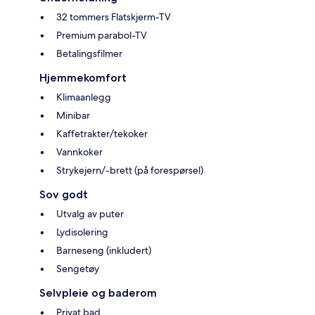
32 tommers Flatskjerm-TV
Premium parabol-TV
Betalingsfilmer
Hjemmekomfort
Klimaanlegg
Minibar
Kaffetrakter/tekoker
Vannkoker
Strykejern/-brett (på forespørsel)
Sov godt
Utvalg av puter
Lydisolering
Barneseng (inkludert)
Sengetøy
Selvpleie og baderom
Privat bad