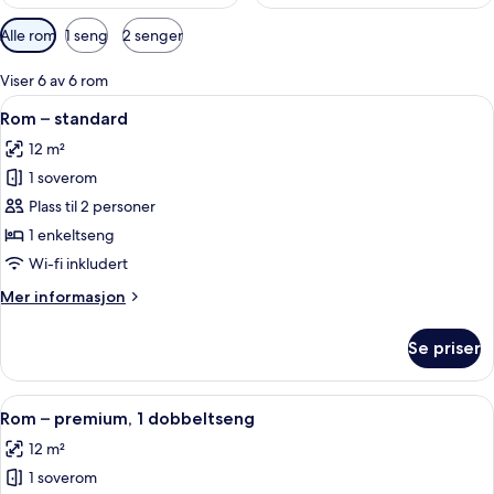
Tilgjengelige
Alle rom
1 seng
2 senger
filtre
for
Viser 6 av 6 rom
rom
Åpne
Minibar, safe på rommet, skrivebord 
9
Rom – standard
alle
12 m²
bildene
1 soverom
av
Rom
Plass til 2 personer
–
1 enkeltseng
standard
Wi-fi inkludert
Mer
Mer informasjon
informasjon
om
Se priser
Rom
–
standard
Åpne
Minibar, safe på rommet, skrivebord 
11
Rom – premium, 1 dobbeltseng
alle
12 m²
bildene
1 soverom
av