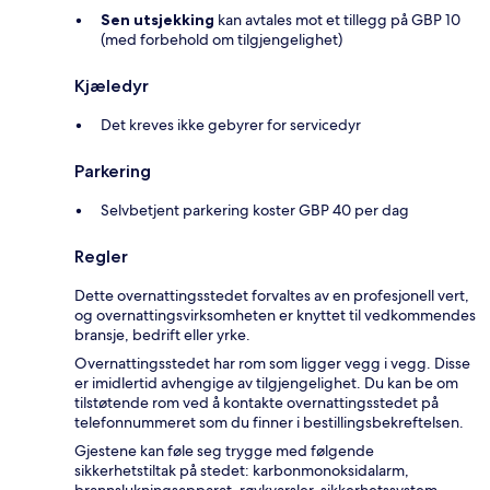
Sen utsjekking
kan avtales mot et tillegg på GBP 10
(med forbehold om tilgjengelighet)
Kjæledyr
Det kreves ikke gebyrer for servicedyr
Parkering
Selvbetjent parkering koster GBP 40 per dag
Regler
Dette overnattingsstedet forvaltes av en profesjonell vert,
og overnattingsvirksomheten er knyttet til vedkommendes
bransje, bedrift eller yrke.
Overnattingsstedet har rom som ligger vegg i vegg. Disse
er imidlertid avhengige av tilgjengelighet. Du kan be om
tilstøtende rom ved å kontakte overnattingsstedet på
telefonnummeret som du finner i bestillingsbekreftelsen.
Gjestene kan føle seg trygge med følgende
sikkerhetstiltak på stedet: karbonmonoksidalarm,
brannslukningsapparat, røykvarsler, sikkerhetssystem,