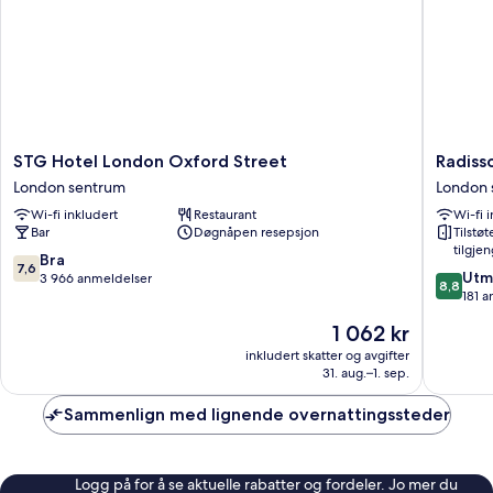
STG
Radisso
STG Hotel London Oxford Street
Radiss
Hotel
Blu
London sentrum
London 
London
Hotel,
Wi-fi inkludert
Restaurant
Wi-fi 
Oxford
London
Bar
Døgnåpen resepsjon
Tilstø
Street
Euston
tilgje
London
Square
7.6
Bra
7,6
8.8
sentrum
London
Utm
av
3 966 anmeldelser
8,8
av
sentrum
181 
10,
10,
Bra,
Prisen
1 062 kr
Utmerke
3 966
er
181
inkludert skatter og avgifter
anmeldelser
1 062 kr
31. aug.–1. sep.
anmelde
Sammenlign med lignende overnattingssteder
Logg på for å se aktuelle rabatter og fordeler. Jo mer du