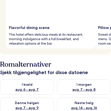
Flavorful dining scene
Pillow
This hotel offers delicious meals at its restaurant,
Sweet d
morning indulgence with a full breakfast, and
menu. G
relaxation options at the bar.
room ser
Romalternativer
Sjekk tilgjengelighet for disse datoene
Sjekk tilgjengelighet for i kveld, aug. 6 - aug. 7
Sjekk tilgjengelighet for i mor
I kveld
I morgen
aug. 6 - aug. 7
aug. 7 - aug. 8
Sjekk tilgjengelighet for denne helgen, aug. 7 - aug. 9
Sjekk tilgjengelighet for neste 
Denne helgen
Neste helg
aug. 7 - aug. 9
aug. 14 - aug. 16