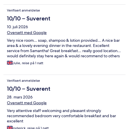
Verifisert anmeldelse
10/10 – Suverent
10. juli 2026
Oversett med Google
Very nice room… soap, shampoo & lotion provided… A nice bar
area & a lovely evening dinner in the restaurant. Excellent
service from Samantha! Great breakfast… really good location…
would definitely stay here again & would recommend to others
Julie, reise på 1 natt
Verifisert anmeldelse
10/10 – Suverent
28. mars 2026
Oversett med Google
Very attentive staff welcoming and pleasant strongly
recommended bedroom very comfortable breakfast and bar
excellent
roderick, reise på 1 natt