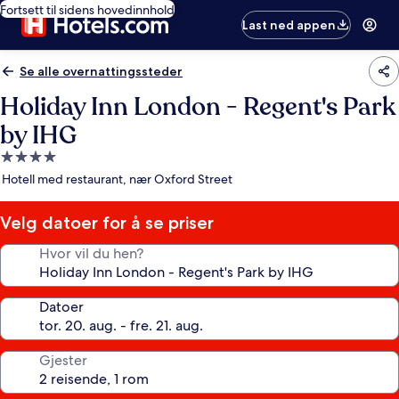
Fortsett til sidens hovedinnhold
Last ned appen
Se alle overnattingssteder
Holiday Inn London - Regent's Park
by IHG
Overnattingssted
med
Hotell med restaurant, nær Oxford Street
4.0
stjerner
Velg datoer for å se priser
Hvor vil du hen?
Datoer
Gjester