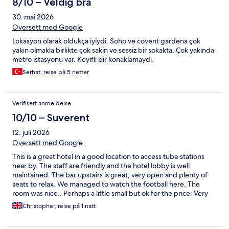
8/10 – Veldig bra
30. mai 2026
Oversett med Google
Lokasyon olarak oldukça iyiydi. Soho ve covent gardena çok
yakın olmakla birlikte çok sakin ve sessiz bir sokakta. Çok yakında
metro istasyonu var. Keyifli bir konaklamaydı.
Serhat, reise på 5 netter
Verifisert anmeldelse
10/10 – Suverent
12. juli 2026
Oversett med Google
This is a great hotel in a good location to access tube stations
near by. The staff are friendly and the hotel lobby is well
maintained. The bar upstairs is great, very open and plenty of
seats to relax. We managed to watch the football here. The
room was nice.. Perhaps a little small but ok for the price. Very
comfortable bed, big TV and clean bathroom. I would stay here
Christopher, reise på 1 natt
again