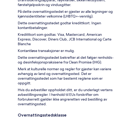
førstehjelpsskrin og vindusgitter.
På dette overnattingsstedet er gjester av alle legninger og
kjønnsidentiteter velkomne (LHBTQ+-vennlig).
Dette overnattingsstedet godtar kredittkort. Ingen
kontantbetalinger.
Kredittkort som godtas: Visa, Mastercard, American
Express, Discover, Diners Club, JCB International og Carte
Blanche
Kontantløse transaksjoner er mulig.
Dette overnattingsstedet bekrefter at det følger renholds-
og desinfeksjonspraksisene fra Clean Promise (IHG).
Merk at kulturelle normer og regler for gjester kan variere
avhengig av land og overnattingssted. Det er
overnattingsstedet som har bestemt reglene som er
oppgitt.
Hvis du avbestiller oppholdet ditt, er du underlagt vertens
avbestillingsregler. I henhold til EUs forskrifter om
forbrukerrett gjelder ikke angreretten ved bestilling av
overnattingssted.
Overnattingsstedsklasse