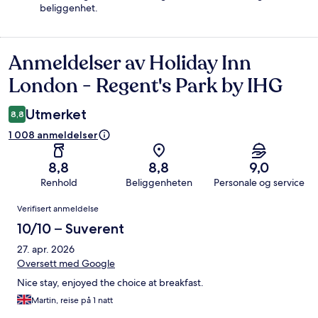
beliggenhet.
Anmeldelser av Holiday Inn
Anmeldelser
London - Regent's Park by IHG
Utmerket
8,8
1 008 anmeldelser
8,8
8,8
9,0
Renhold
Beliggenheten
Personale og service
Anmeldelser
Verifisert anmeldelse
10/10 – Suverent
27. apr. 2026
Oversett med Google
Nice stay, enjoyed the choice at breakfast.
Martin, reise på 1 natt