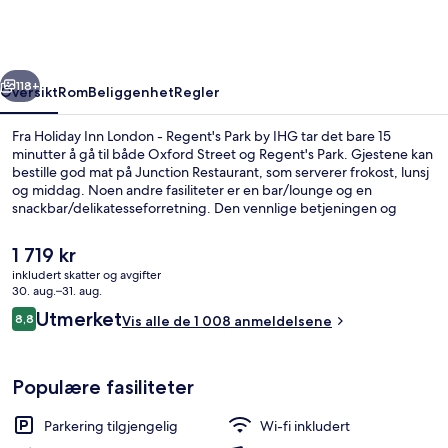
-
Regent's
Park
rige
Neste
by
118+
Oversikt
Rom
Beliggenhet
Regler
IHG
Fra Holiday Inn London - Regent's Park by IHG tar det bare 15
minutter å gå til både Oxford Street og Regent's Park. Gjestene kan
bestille god mat på Junction Restaurant, som serverer frokost, lunsj
og middag. Noen andre fasiliteter er en bar/lounge og en
snackbar/delikatesseforretning. Den vennlige betjeningen og
beliggenheten får mye skryt fra andre reisende. Det er ikke langt å
gå til kollektivtransport fra overnattingsstedet: Det tar 3 minutter å
Den
1 719 kr
gå til Great Portland Street undergrunnsstasjon og 6 minutter å gå
nåværende
inkludert skatter og avgifter
til Regent's Park undergrunnsstasjon.
prisen
30. aug.–31. aug.
Bar (på overnattingsstedet)
er
Anmeldelser
Utmerket
8,8
Vis alle de 1 008 anmeldelsene
1 719 kr
8,8 av 10 –
Populære fasiliteter
Parkering tilgjengelig
Wi-fi inkludert