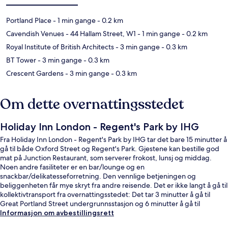
Portland Place
- 1 min gange
- 0.2 km
Cavendish Venues - 44 Hallam Street, W1
- 1 min gange
- 0.2 km
Royal Institute of British Architects
- 3 min gange
- 0.3 km
BT Tower
- 3 min gange
- 0.3 km
Crescent Gardens
- 3 min gange
- 0.3 km
Om dette overnattingsstedet
Holiday Inn London - Regent's Park by IHG
Fra Holiday Inn London - Regent's Park by IHG tar det bare 15 minutter å
gå til både Oxford Street og Regent's Park. Gjestene kan bestille god
mat på Junction Restaurant, som serverer frokost, lunsj og middag.
Noen andre fasiliteter er en bar/lounge og en
snackbar/delikatesseforretning. Den vennlige betjeningen og
beliggenheten får mye skryt fra andre reisende. Det er ikke langt å gå til
kollektivtransport fra overnattingsstedet: Det tar 3 minutter å gå til
Great Portland Street undergrunnsstasjon og 6 minutter å gå til
Regent's Park undergrunnsstasjon.
Informasjon om avbestillingsrett