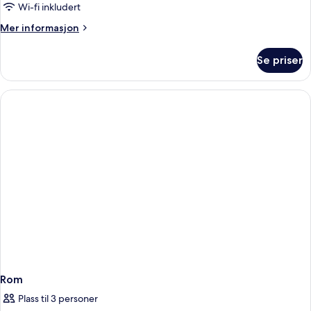
standard,
Wi-fi inkludert
1
Mer
Mer informasjon
kingsize-
informasjon
seng
om
Se priser
Rom
–
standard,
1
kingsize-
seng
Rom
Plass til 3 personer