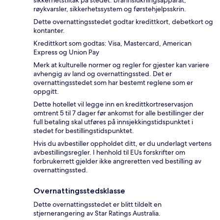
sikkerhetstiltak på stedet: brannslukningsapparat,
røykvarsler, sikkerhetssystem og førstehjelpsskrin.
Dette overnattingsstedet godtar kredittkort, debetkort og
kontanter.
Kredittkort som godtas: Visa, Mastercard, American
Express og Union Pay
Merk at kulturelle normer og regler for gjester kan variere
avhengig av land og overnattingssted. Det er
overnattingsstedet som har bestemt reglene som er
oppgitt.
Dette hotellet vil legge inn en kredittkortreservasjon
omtrent 5 til 7 dager før ankomst for alle bestillinger der
full betaling skal utføres på innsjekkingstidspunktet i
stedet for bestillingstidspunktet.
Hvis du avbestiller oppholdet ditt, er du underlagt vertens
avbestillingsregler. I henhold til EUs forskrifter om
forbrukerrett gjelder ikke angreretten ved bestilling av
overnattingssted.
Overnattingsstedsklasse
Dette overnattingsstedet er blitt tildelt en
stjernerangering av Star Ratings Australia.