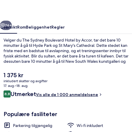
Hotel
by
Accor
rige
Neste
74+
Oversikt
Rom
Beliggenhet
Regler
Velger du The Sydney Boulevard Hotel by Accor, tar det bare 10
minutter å gå til Hyde Park og St Mary's Cathedral. Dette stedet kan
friste med en badstue til avslapning, og et treningssenter innbyr til
fysisk aktivitet. Blir du sulten, er det bare å ta turen til kafeen. Det tar
dessuten bare 10 minutter å gå til New South Wales kunstgalleri og
Stanley Street. Mange skryter av de komfortable sengene og den
vennlige betjeningen. Du kan gå til kollektivtransport: Det tar 8
Den
1 375 kr
minutter å gå til Kings Cross Station og 10 minutter å gå til St. James
nåværende
inkludert skatter og avgifter
Station.
prisen
17. aug.–18. aug.
Eksteriør
er
Anmeldelser
Utmerket
8,8
Vis alle de 1 000 anmeldelsene
1 375 kr
8,8 av 10 –
Populære fasiliteter
Parkering tilgjengelig
Wi-fi inkludert