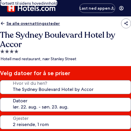
Fortsett til sidens hovedinnhold
Last ned appen
Se alle overnattingssteder
The Sydney Boulevard Hotel by
Accor
Overnattingssted
med
Hotell med restaurant, nær Stanley Street
4.0
stjerner
Velg datoer for å se priser
Hvor vil du hen?
Datoer
Gjester