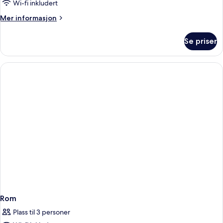
Wi-fi inkludert
Mer
Mer informasjon
informasjon
om
Se priser
Rom
Rom
Plass til 3 personer