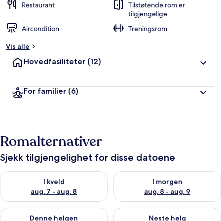
Restaurant
Tilstøtende rom er
tilgjengelige
Aircondition
Treningsrom
Vis alle
Hovedfasiliteter
(12)
For familier
(6)
Romalternativer
Sjekk tilgjengelighet for disse datoene
Sjekk tilgjengelighet for i kveld, aug. 7 - aug. 8
Sjekk tilgjengelighet for i mor
I kveld
I morgen
aug. 7 - aug. 8
aug. 8 - aug. 9
Sjekk tilgjengelighet for denne helgen, aug. 7 - aug. 9
Sjekk tilgjengelighet for neste 
Denne helgen
Neste helg