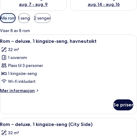
aug. 7 - aug. 9
aug. 14 - aug. 16
Tilgjengelige
Alle rom
1 seng
2 senger
filtre
for
Viser 8 av 8 rom
rom
Åpne
Rom – deluxe, 1 kingsize-seng, havneut
10
Rom – deluxe, 1 kingsize-seng, havneutsikt
alle
32 m²
bildene
1 soverom
av
Rom
Plass til 3 personer
–
1 kingsize-seng
deluxe,
Wi-fi inkludert
1
Mer
Mer informasjon
kingsize-
informasjon
seng,
om
Se priser
Rom
havneutsikt
–
deluxe,
Åpne
Rom – deluxe, 1 kingsize-seng (City Si
9
1
Rom – deluxe, 1 kingsize-seng (City Side)
alle
kingsize-
32 m²
seng,
bildene