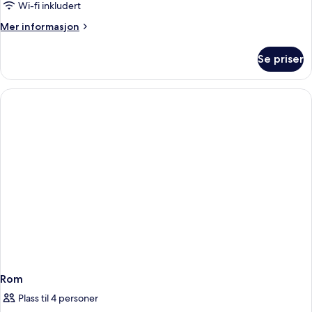
Wi-fi inkludert
Mer
Mer informasjon
informasjon
om
Se priser
Rom
Rom
Plass til 4 personer