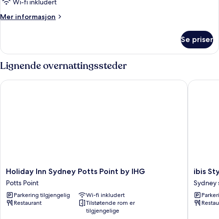
Wi-fi inkludert
Mer
Mer informasjon
informasjon
om
Se priser
Rom
Lignende overnattingssteder
Holiday Inn Sydney Potts Point by IHG
ibis Styl
Holiday
ibis
Holiday Inn Sydney Potts Point by IHG
ibis S
Inn
Styles
Potts Point
Sydney s
Sydney
Sydney
Parkering tilgjengelig
Wi-fi inkludert
Parker
Potts
Central
Restaurant
Tilstøtende rom er
Restau
Point
Sydney
tilgjengelige
by
sentrale