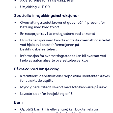
Aldersgrense for innsjekking: 18 år
Utsjekking kl. 11.00
Spesielle innsjekkingsinstruksjoner
Overnattingsstedet krever et gebyr på 1.4 prosent for
betaling med kredittkort
En resepsjonist vil ta imot gjestene ved ankomst
Hvis du har spørsmål, kan du kontakte overnattingsstedet
ved hjelp av kontaktinformasjonen på
bestillingsbekreftelsen.
Informasjon fra overnattingsstedet kan bli oversatt ved
hjelp av automatiserte oversettelsesverktøy
Påkrevd ved innsjekking
Kredittkort, debetkort eller depositum i kontanter kreves
for utilsiktede utgifter
Myndighetsutstedt ID-kort med foto kan være påkrevd
Laveste alder for innsjekking er 18
Barn
Opptil 2 barn (11 år eller yngre) kan bo uten ekstra