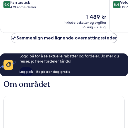
9.0
8.4
IHG
Fantastisk
forretni
Veld
9,0
8,4
av
av
Potts
479 anmeldelser
1 00
10,
10,
Point
Prisen
1 489 kr
Fantastisk,
Veldig
er
479
bra,
inkludert skatter og avgifter
1 489 kr
16. aug.–17. aug.
anmeldelser
1 006
anmelde
Sammenlign med lignende overnattingssteder
Logg på for å se aktuelle rabatter og fordeler. Jo mer du
reiser, jo flere fordeler får du!
Logg på
Registrer deg gratis
Om området