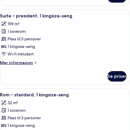
–
deluxe,
Åpne
Suite – president, 1 kingsize-seng | S
11
2
Suite – president, 1 kingsize-seng
alle
queensize-
159 m²
senger
bildene
1 soverom
av
Suite
Plass til 3 personer
–
1 kingsize-seng
president,
Wi-fi inkludert
1
Mer
Mer informasjon
kingsize-
informasjon
seng
om
Se priser
Suite
–
president,
Åpne
Rom – standard, 1 kingsize-seng | Saf
10
1
Rom – standard, 1 kingsize-seng
alle
kingsize-
32 m²
seng
bildene
1 soverom
av
Rom
Plass til 3 personer
–
1 kingsize-seng