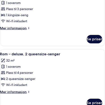
havneutsikt
1 soverom
av
Rom
Plass til 3 personer
–
1 kingsize-seng
deluxe,
Wi-fi inkludert
1
Mer
Mer informasjon
kingsize-
informasjon
seng
om
Se priser
Rom
(City
–
Side)
deluxe,
Åpne
Rom – deluxe, 2 queensize-senger | Sa
5
1
Rom – deluxe, 2 queensize-senger
alle
kingsize-
32 m²
seng
bildene
(City
1 soverom
av
Side)
Rom
Plass til 4 personer
–
2 queensize-senger
deluxe,
Wi-fi inkludert
2
Mer
Mer informasjon
queensize-
informasjon
senger
om
Se priser
Rom