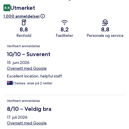
Utmerket
8,8
1 000 anmeldelser
8,8
8,2
8,8
Renhold
Fasiliteter
Personale og service
Anmeldelser
Verifisert anmeldelse
10/10 – Suverent
15. juni 2026
Oversett med Google
Excellent location, helpful staff.
Chelsea, reise på 2 netter
Verifisert anmeldelse
8/10 – Veldig bra
17. juli 2026
Oversett med Google