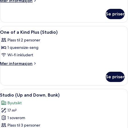
Mer
Mer informasjon
Down
informasjon
om
(Bunk
Se priser
Up
Studio)
and
Down
Åpne
Safe på rommet, skrivebord og skrive
11
(Bunk
One of a Kind Plus (Studio)
alle
Studio)
Plass til 2 personer
bildene
1 queensize-seng
av
One
Wi-fi inkludert
of
Mer
Mer informasjon
a
informasjon
om
Kind
Se priser
One
Plus
of
(Studio)
a
Åpne
Studio (Up and Down, Bunk) | Safe på
5
Kind
Studio (Up and Down, Bunk)
alle
Plus
Byutsikt
(Studio)
bildene
17 m²
av
Studio
1 soverom
(Up
Plass til 3 personer