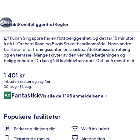
rige
Neste
59+
Oversikt
Rom
Beliggenhet
Regler
Lyf Funan Singapore har en flott beliggenhet, og det tar 15 minutter
å gå til Orchard Road og Bugis Street handleområde. Noen andre
fasiliteter er et treningssenter, en snackbar/delikatesseforretning
og en terrasse. Mange skryter av den vennlige betjeningen og
beliggenheten. Du kan gå til kollektivtransport: Det tar 5 minutter å
gå til Rådhus stasjon og 6 minutter å gå til Clarke Quay stasjon.
Den
1 401 kr
nåværende
inkludert skatter og avgifter
prisen
30. aug.–31. aug.
Kjøpesenter
er
Anmeldelser
Fantastisk
9,0
Vis alle de 1 195 anmeldelsene
1 401 kr
9,0 av 10 –
Populære fasiliteter
Parkering tilgjengelig
Wi-fi inkludert
Tilstøtende rom er
Aircondition