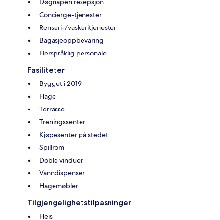
Døgnåpen resepsjon
Concierge-tjenester
Renseri-/vaskeritjenester
Bagasjeoppbevaring
Flerspråklig personale
Fasiliteter
Bygget i 2019
Hage
Terrasse
Treningssenter
Kjøpesenter på stedet
Spillrom
Doble vinduer
Vanndispenser
Hagemøbler
Tilgjengelighetstilpasninger
Heis