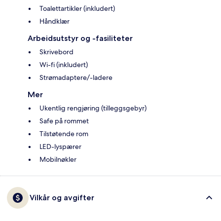
Toalettartikler (inkludert)
Håndklær
Arbeidsutstyr og -fasiliteter
Skrivebord
Wi-fi (inkludert)
Strømadaptere/-ladere
Mer
Ukentlig rengjøring (tilleggsgebyr)
Safe på rommet
Tilstøtende rom
LED-lyspærer
Mobilnøkler
Vilkår og avgifter