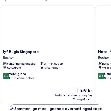
lyf Bugis Singapore
Hotel Mi
lyf
Hotel
lyf Bugis Singapore
Hotel 
Bugis
Mi
Rochor
Rochor
Singapore
Rochor
Parkering tilgjengelig
Wi-fi inkludert
Basse
Rochor
Rochor
Restaurant
Aircondition
Wi-fi 
8.2
8.6
Veldig bra
Utm
8,2
8,6
av
av
1 005 anmeldelser
855 
10,
10,
Veldig
Utmerke
Prisen
1 169 kr
bra,
855
er
inkludert skatter og avgifter
1 005
anmelde
1 169 kr
31. aug.–1. sep.
anmeldelser
Sammenlign med lignende overnattingssteder