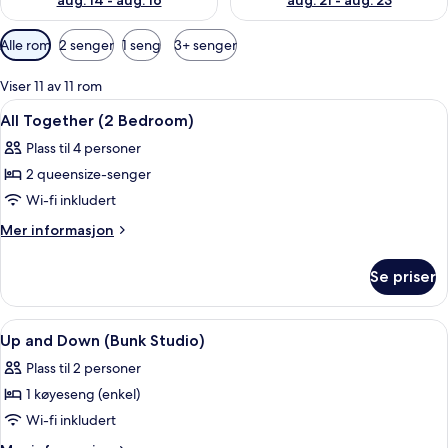
aug. 14 - aug. 16
aug. 21 - aug. 23
Tilgjengelige
Alle rom
2 senger
1 seng
3+ senger
filtre
for
Viser 11 av 11 rom
rom
Åpne
Safe på rommet, skrivebord og skrive
10
All Together (2 Bedroom)
alle
Plass til 4 personer
bildene
2 queensize-senger
av
All
Wi-fi inkludert
Together
Mer
Mer informasjon
(2
informasjon
om
Bedroom)
Se priser
All
Together
(2
Åpne
Safe på rommet, skrivebord og skrive
8
Bedroom)
Up and Down (Bunk Studio)
alle
Plass til 2 personer
bildene
1 køyeseng (enkel)
av
Up
Wi-fi inkludert
and