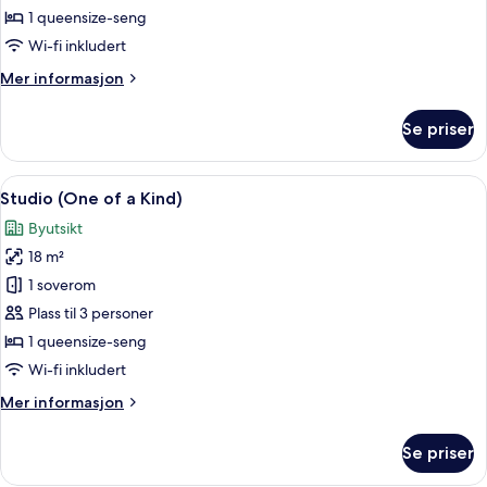
and
1 queensize-seng
Down,
Wi-fi inkludert
Bunk)
Mer
Mer informasjon
informasjon
om
Se priser
Studio
(Up
and
Åpne
Safe på rommet, skrivebord og skrive
6
Down,
Studio (One of a Kind)
alle
Bunk)
Byutsikt
bildene
18 m²
av
Studio
1 soverom
(One
Plass til 3 personer
of
1 queensize-seng
a
Wi-fi inkludert
Kind)
Mer
Mer informasjon
informasjon
om
Se priser
Studio
(One