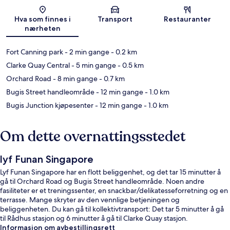
Kart
Hva som finnes i
Transport
Restauranter
nærheten
Fort Canning park
- 2 min gange
- 0.2 km
Clarke Quay Central
- 5 min gange
- 0.5 km
Orchard Road
- 8 min gange
- 0.7 km
Bugis Street handleområde
- 12 min gange
- 1.0 km
Bugis Junction kjøpesenter
- 12 min gange
- 1.0 km
Om dette overnattingsstedet
lyf Funan Singapore
Lyf Funan Singapore har en flott beliggenhet, og det tar 15 minutter å
gå til Orchard Road og Bugis Street handleområde. Noen andre
fasiliteter er et treningssenter, en snackbar/delikatesseforretning og en
terrasse. Mange skryter av den vennlige betjeningen og
beliggenheten. Du kan gå til kollektivtransport: Det tar 5 minutter å gå
til Rådhus stasjon og 6 minutter å gå til Clarke Quay stasjon.
Informasjon om avbestillingsrett