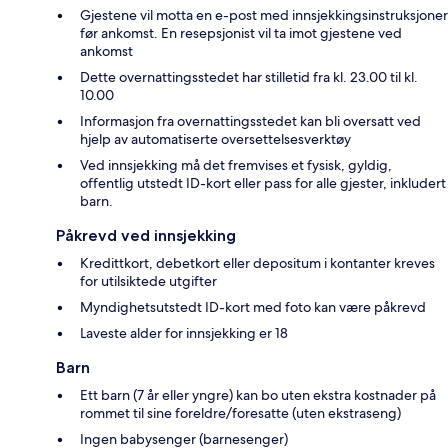
Gjestene vil motta en e-post med innsjekkingsinstruksjoner
før ankomst. En resepsjonist vil ta imot gjestene ved
ankomst
Dette overnattingsstedet har stilletid fra kl. 23.00 til kl.
10.00
Informasjon fra overnattingsstedet kan bli oversatt ved
hjelp av automatiserte oversettelsesverktøy
Ved innsjekking må det fremvises et fysisk, gyldig,
offentlig utstedt ID-kort eller pass for alle gjester, inkludert
barn.
Påkrevd ved innsjekking
Kredittkort, debetkort eller depositum i kontanter kreves
for utilsiktede utgifter
Myndighetsutstedt ID-kort med foto kan være påkrevd
Laveste alder for innsjekking er 18
Barn
Ett barn (7 år eller yngre) kan bo uten ekstra kostnader på
rommet til sine foreldre/foresatte (uten ekstraseng)
Ingen babysenger (barnesenger)