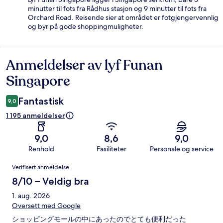
minutter til fots fra Rådhus stasjon og 9 minutter til fots fra
Orchard Road. Reisende sier at området er fotgjengervennlig
og byr på gode shoppingmuligheter.
Anmeldelser av lyf Funan
Anmeldelser
Singapore
Fantastisk
9,0
1 195 anmeldelser
9,0
8,6
9,0
Renhold
Fasiliteter
Personale og service
Anmeldelser
Verifisert anmeldelse
8/10 – Veldig bra
1. aug. 2026
Oversett med Google
ショッピングモールの中にあったのでとても便利だった