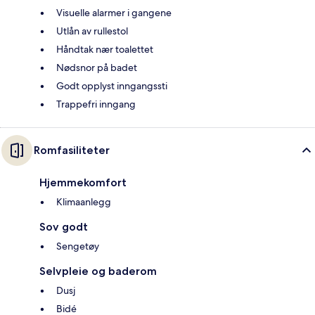
Visuelle alarmer i gangene
Utlån av rullestol
Håndtak nær toalettet
Nødsnor på badet
Godt opplyst inngangssti
Trappefri inngang
Romfasiliteter
Hjemmekomfort
Klimaanlegg
Sov godt
Sengetøy
Selvpleie og baderom
Dusj
Bidé