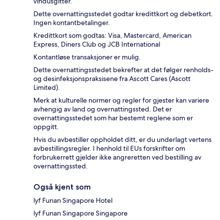
vindusgitter.
Dette overnattingsstedet godtar kredittkort og debetkort.
Ingen kontantbetalinger.
Kredittkort som godtas: Visa, Mastercard, American
Express, Diners Club og JCB International
Kontantløse transaksjoner er mulig.
Dette overnattingsstedet bekrefter at det følger renholds-
og desinfeksjonspraksisene fra Ascott Cares (Ascott
Limited).
Merk at kulturelle normer og regler for gjester kan variere
avhengig av land og overnattingssted. Det er
overnattingsstedet som har bestemt reglene som er
oppgitt.
Hvis du avbestiller oppholdet ditt, er du underlagt vertens
avbestillingsregler. I henhold til EUs forskrifter om
forbrukerrett gjelder ikke angreretten ved bestilling av
overnattingssted.
Også kjent som
lyf Funan Singapore Hotel
lyf Funan Singapore Singapore