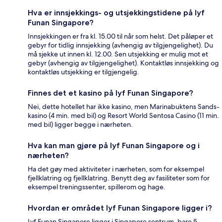
Hva er innsjekkings- og utsjekkingstidene på lyf
Funan Singapore?
Innsjekkingen er fra kl. 15.00 til når som helst. Det påløper et
gebyr for tidlig innsjekking (avhengig av tilgjengelighet). Du
må sjekke ut innen kl. 12.00. Sen utsjekking er mulig mot et
gebyr (avhengig av tilgjengelighet). Kontaktløs innsjekking og
kontaktløs utsjekking er tilgjengelig.
Finnes det et kasino på lyf Funan Singapore?
Nei, dette hotellet har ikke kasino, men Marinabuktens Sands-
kasino (4 min. med bil) og Resort World Sentosa Casino (11 min.
med bil) ligger begge i nærheten.
Hva kan man gjøre på lyf Funan Singapore og i
nærheten?
Ha det gøy med aktiviteter i nærheten, som for eksempel
fjellklatring og fjellklatring. Benytt deg av fasiliteter som for
eksempel treningssenter, spillerom og hage.
Hvordan er området lyf Funan Singapore ligger i?
Lyf Funan Singapore ligger i Singapore sentrum, bare 5