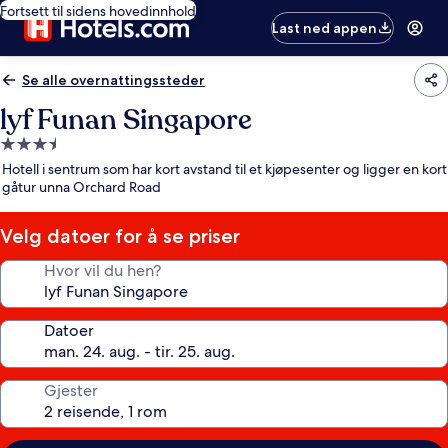
Fortsett til sidens hovedinnhold
Last ned appen
Se alle overnattingssteder
lyf Funan Singapore
Overnattingssted
med
Hotell i sentrum som har kort avstand til et kjøpesenter og ligger en kort
3.5
gåtur unna Orchard Road
stjerner
Velg datoer for å se priser
Hvor vil du hen?
Datoer
Gjester