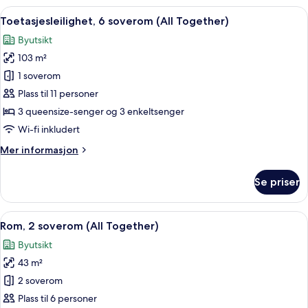
soverom
Åpne
Safe på rommet, skrivebord og skrive
8
(All
Toetasjesleilighet, 6 soverom (All Together)
alle
Together)
Byutsikt
bildene
103 m²
av
Toetasjesleilighet,
1 soverom
6
Plass til 11 personer
soverom
3 queensize-senger og 3 enkeltsenger
(All
Wi-fi inkludert
Together)
Mer
Mer informasjon
informasjon
om
Se priser
Toetasjesleilighet,
6
soverom
Åpne
Safe på rommet, skrivebord og skrive
5
(All
Rom, 2 soverom (All Together)
alle
Together)
Byutsikt
bildene
43 m²
av
Rom,
2 soverom
2
Plass til 6 personer