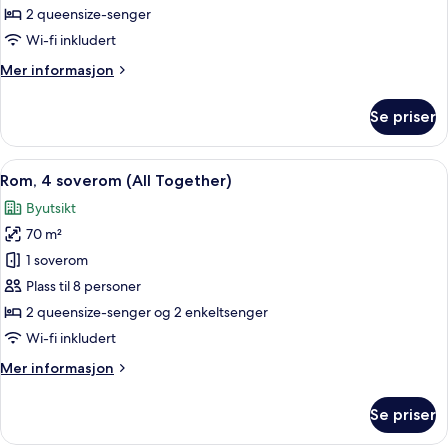
soverom
2 queensize-senger
(Two
Wi-fi inkludert
of
Mer
Mer informasjon
a
informasjon
Kind)
om
Se priser
Rom,
2
soverom
Åpne
Rom, 4 soverom (All Together) | Opp
6
(Two
Rom, 4 soverom (All Together)
alle
of
Byutsikt
a
bildene
Kind)
70 m²
av
Rom,
1 soverom
4
Plass til 8 personer
soverom
2 queensize-senger og 2 enkeltsenger
(All
Wi-fi inkludert
Together)
Mer
Mer informasjon
informasjon
om
Se priser
Rom,
4