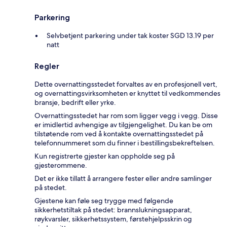
Parkering
Selvbetjent parkering under tak koster SGD 13.19 per
natt
Regler
Dette overnattingsstedet forvaltes av en profesjonell vert,
og overnattingsvirksomheten er knyttet til vedkommendes
bransje, bedrift eller yrke.
Overnattingsstedet har rom som ligger vegg i vegg. Disse
er imidlertid avhengige av tilgjengelighet. Du kan be om
tilstøtende rom ved å kontakte overnattingsstedet på
telefonnummeret som du finner i bestillingsbekreftelsen.
Kun registrerte gjester kan oppholde seg på
gjesterommene.
Det er ikke tillatt å arrangere fester eller andre samlinger
på stedet.
Gjestene kan føle seg trygge med følgende
sikkerhetstiltak på stedet: brannslukningsapparat,
røykvarsler, sikkerhetssystem, førstehjelpsskrin og