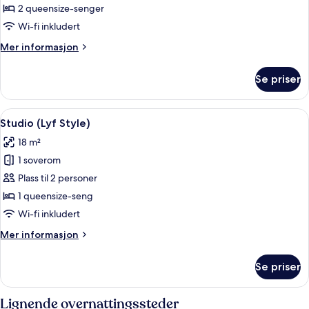
soverom
2 queensize-senger
(All
Wi-fi inkludert
Together)
Mer
Mer informasjon
informasjon
om
Se priser
Rom,
2
soverom
Åpne
Studio (Lyf Style) | Safe på rommet, s
2
(All
Studio (Lyf Style)
alle
Together)
18 m²
bildene
1 soverom
av
Studio
Plass til 2 personer
(Lyf
1 queensize-seng
Style)
Wi-fi inkludert
Mer
Mer informasjon
informasjon
om
Se priser
Studio
(Lyf
Style)
Lignende overnattingssteder