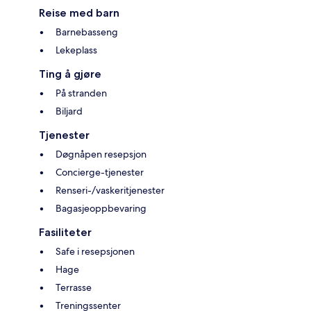
Reise med barn
Barnebasseng
Lekeplass
Ting å gjøre
På stranden
Biljard
Tjenester
Døgnåpen resepsjon
Concierge-tjenester
Renseri-/vaskeritjenester
Bagasjeoppbevaring
Fasiliteter
Safe i resepsjonen
Hage
Terrasse
Treningssenter