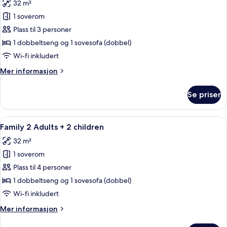
32 m²
Ad+
bildene
1
1 soverom
av
child
Family
Plass til 3 personer
2
1 dobbeltseng og 1 sovesofa (dobbel)
Adults
Wi-fi inkludert
+
Mer
Mer informasjon
1
informasjon
child
om
Se priser
Family
2
Adults
Åpne
Skrivebord, lydisolert, wi-fi (inkluder
5
+
Family 2 Adults + 2 children
alle
1
32 m²
child
bildene
1 soverom
av
Family
Plass til 4 personer
2
1 dobbeltseng og 1 sovesofa (dobbel)
Adults
Wi-fi inkludert
+
Mer
Mer informasjon
2
informasjon
children
om