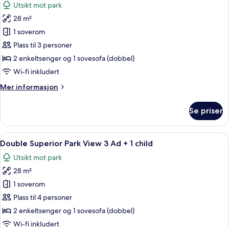
Utsikt mot park
Ad
bildene
+
28 m²
av
2
Double
1 soverom
ch
Superior
Plass til 3 personer
Park
2 enkeltsenger og 1 sovesofa (dobbel)
View
Wi-fi inkludert
3
Mer
Mer informasjon
Adults
informasjon
om
Se priser
Double
Superior
Park
Åpne
Gateutsikt
4
View
Double Superior Park View 3 Ad + 1 child
alle
3
Utsikt mot park
Adults
bildene
28 m²
av
Double
1 soverom
Superior
Plass til 4 personer
Park
2 enkeltsenger og 1 sovesofa (dobbel)
View
Wi-fi inkludert