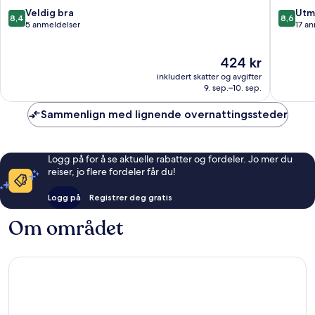
8.4
8.6
Veldig bra
Utm
8,4
8,6
av
av
5 anmeldelser
17 a
10,
10,
Veldig
Utmerke
Prisen
424 kr
bra,
17
er
5
anmelde
inkludert skatter og avgifter
424 kr
anmeldelser
9. sep.–10. sep.
Sammenlign med lignende overnattingssteder
Logg på for å se aktuelle rabatter og fordeler. Jo mer du
reiser, jo flere fordeler får du!
Logg på
Registrer deg gratis
Om området