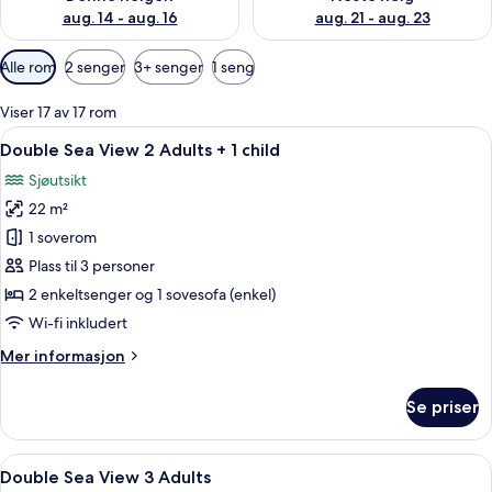
aug. 14 - aug. 16
aug. 21 - aug. 23
Tilgjengelige
Alle rom
2 senger
3+ senger
1 seng
filtre
for
Viser 17 av 17 rom
rom
Åpne
Skrivebord, lydisolert, wi-fi (inkluder
5
Double Sea View 2 Adults + 1 child
alle
Sjøutsikt
bildene
22 m²
av
Double
1 soverom
Sea
Plass til 3 personer
View
2 enkeltsenger og 1 sovesofa (enkel)
2
Wi-fi inkludert
Adults
Mer
Mer informasjon
+
informasjon
1
om
Se priser
child
Double
Sea
View
Åpne
Skrivebord, lydisolert, wi-fi (inkluder
5
2
Double Sea View 3 Adults
alle