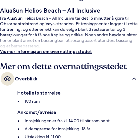
AluaSun Helios Beach – All Inclusive
Fra AluaSun Helios Beach – All Inclusive tar det 15 minutter å kjøre til
Obzor sentralstrand og Vaya-stranden. Et treningssenter legger til rette
for trening, og etter en økt kan du velge blant 3 restauranter og 3
barer/lounger for å få noe å spise og drikke. Noen andre høydepunkter
her er blant annet en bassengbar, et sesongbasert utendørs basseng
og et barnebasseng.
Vis mer informasjon om overnattingsstedet
Mer om dette overnattingsstedet
Overblikk
Hotellets størrelse
192 rom
Ankomst/avreise
Innsjekkingen er fra kl. 14.00 til når som helst
Aldersgrense for innsjekking: 18 år
Utsjekking kl. 11.00