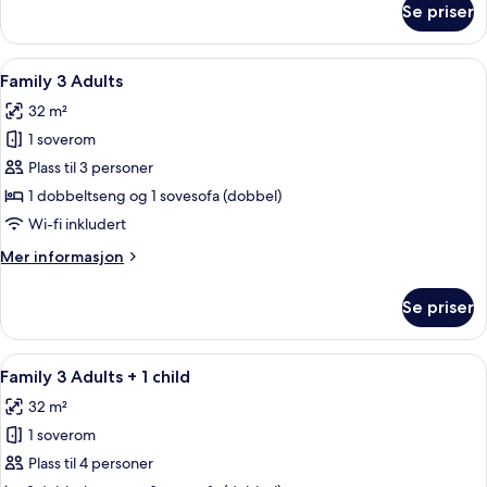
Se priser
Family
2
Adults
Åpne
Skrivebord, lydisolert, wi-fi (inkluder
5
+
Family 3 Adults
alle
2
32 m²
children
bildene
1 soverom
av
Family
Plass til 3 personer
3
1 dobbeltseng og 1 sovesofa (dobbel)
Adults
Wi-fi inkludert
Mer
Mer informasjon
informasjon
om
Se priser
Family
3
Adults
Åpne
Skrivebord, lydisolert, wi-fi (inkluder
5
Family 3 Adults + 1 child
alle
32 m²
bildene
1 soverom
av
Family
Plass til 4 personer