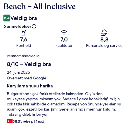
Beach – All Inclusive
Veldig bra
8,4
6 anmeldelser
7,6
7,0
8,8
Renhold
Fasiliteter
Personale og service
Anmeldelser
Verifisert anmeldelse
8/10 – Veldig bra
24. juni 2025
Oversett med Google
Karşılama suyu harika
Bulgaristanda çok farklı otellerde kalmadım. O yüzden
mukayese yapma imkanım yok. Sadece 1 gece konakladığım için
çok fazla fikir sahibi de olamadım. Resepsiyon önünde yer alan su
ikramı çok lezzetli bir karışım. Genel anlamda memnun kaldım.
Tekrar gidilebilir bir yer.
DILEK, reise på 1 natt