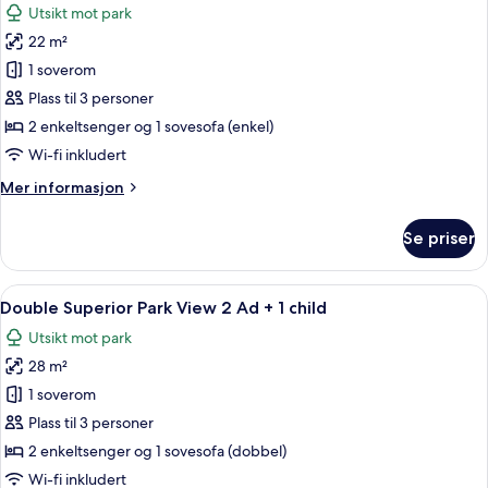
Utsikt mot park
+
bildene
1
22 m²
av
child
Double
1 soverom
Park
Plass til 3 personer
View
2 enkeltsenger og 1 sovesofa (enkel)
3
Wi-fi inkludert
Adults
Mer
Mer informasjon
informasjon
om
Se priser
Double
Park
View
Åpne
Gateutsikt
4
3
Double Superior Park View 2 Ad + 1 child
alle
Adults
Utsikt mot park
bildene
28 m²
av
Double
1 soverom
Superior
Plass til 3 personer
Park
2 enkeltsenger og 1 sovesofa (dobbel)
View
Wi-fi inkludert