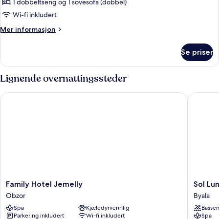
3
1 dobbeltseng og 1 sovesofa (dobbel)
Adults
Wi-fi inkludert
+
Mer
Mer informasjon
1
informasjon
child
om
Se priser
Family
3
Adults
Lignende overnattingssteder
+
1
Family Hotel Jemelly
Sol Luna
child
Family
Sol
Family Hotel Jemelly
Sol Lu
Hotel
Luna
Obzor
Byala
Jemelly
Bay
Spa
Kjæledyrvennlig
Basse
Obzor
Resort
Parkering inkludert
Wi-fi inkludert
Spa
Byala