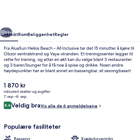
–
All
Inclusive
rige
Neste
59+
Oversikt
Rom
Beliggenhet
Regler
Fra AluaSun Helios Beach – All Inclusive tar det 15 minutter å kjøre til
Obzor sentralstrand og Vaya-stranden. Et treningssenter legger til
rette for trening, og etter en økt kan du velge blant 3 restauranter
og 3 barer/lounger for å få noe å spise og drikke. Noen andre
høydepunkter her er blant annet en bassengbar, et sesongbasert
utendørs basseng og et barnebasseng.
Den
1 870 kr
nåværende
inkludert skatter og avgifter
prisen
7. sep.–8. sep.
Sesongbasert utendørsbasseng
er
Anmeldelser
Veldig bra
8,4
Vis alle de 6 anmeldelsene
1 870 kr
8,4 av 10 –
Populære fasiliteter
Basseng
Kjæledyrvennlig