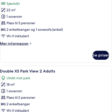
Adults
Sjøutsikt
+
bildene
1
22 m²
av
child
Double
1 soverom
Sea
Plass til 3 personer
View
2 enkeltsenger og 1 sovesofa (enkel)
3
Wi-fi inkludert
Adults
Mer
Mer informasjon
informasjon
om
Se priser
Double
Sea
View
Åpne
Skrivebord, lydisolert, wi-fi (inkluder
2
3
Double XS Park View 2 Adults
alle
Adults
Utsikt mot park
bildene
18 m²
av
Double
1 soverom
XS
Plass til 2 personer
Park
2 enkeltsenger
View
Wi-fi inkludert