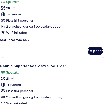
Sjøutsikt
Ad
bildene
+
28 m²
av
1
Double
1 soverom
child
Superior
Plass til 3 personer
Sea
2 enkeltsenger og 1 sovesofa (dobbel)
View
Wi-fi inkludert
3
Mer
Mer informasjon
Adults
informasjon
om
Se priser
Double
Superior
Sea
Åpne
Skrivebord, lydisolert, wi-fi (inkluder
6
View
Double Superior Sea View 2 Ad + 2 ch
alle
3
Sjøutsikt
Adults
bildene
28 m²
av
Double
1 soverom
Superior
Plass til 4 personer
Sea
2 enkeltsenger og 1 sovesofa (dobbel)
View
Wi-fi inkludert