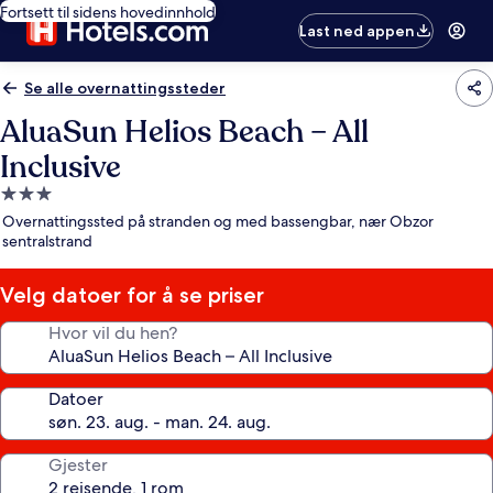
Fortsett til sidens hovedinnhold
Last ned appen
Se alle overnattingssteder
AluaSun Helios Beach – All
Inclusive
Overnattingssted
med
Overnattingssted på stranden og med bassengbar, nær Obzor
3.0
sentralstrand
stjerner
Velg datoer for å se priser
Hvor vil du hen?
Datoer
Gjester