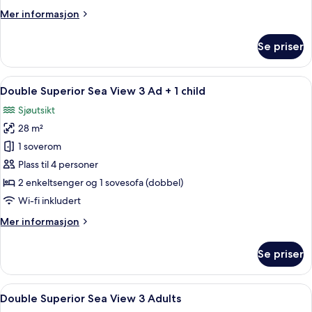
3
Mer
Mer informasjon
Ad
informasjon
+
om
Se priser
1
Double
Superior
child
Park
Åpne
Skrivebord, lydisolert, wi-fi (inkluder
6
View
Double Superior Sea View 3 Ad + 1 child
alle
3
Sjøutsikt
Ad
bildene
+
28 m²
av
1
Double
1 soverom
child
Superior
Plass til 4 personer
Sea
2 enkeltsenger og 1 sovesofa (dobbel)
View
Wi-fi inkludert
3
Mer
Mer informasjon
Ad
informasjon
+
om
Se priser
1
Double
Superior
child
Sea
Åpne
Skrivebord, lydisolert, wi-fi (inkluder
6
View
Double Superior Sea View 3 Adults
alle
3