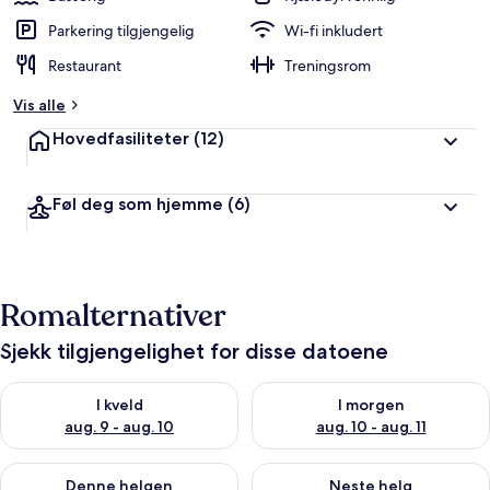
Parkering tilgjengelig
Wi-fi inkludert
Restaurant
Treningsrom
Vis alle
Hovedfasiliteter
(12)
Føl deg som hjemme
(6)
Romalternativer
Sjekk tilgjengelighet for disse datoene
Sjekk tilgjengelighet for i kveld, aug. 9 - aug. 10
Sjekk tilgjengelighet for i mor
I kveld
I morgen
aug. 9 - aug. 10
aug. 10 - aug. 11
Sjekk tilgjengelighet for denne helgen, aug. 14 - aug. 16
Sjekk tilgjengelighet for neste
Denne helgen
Neste helg