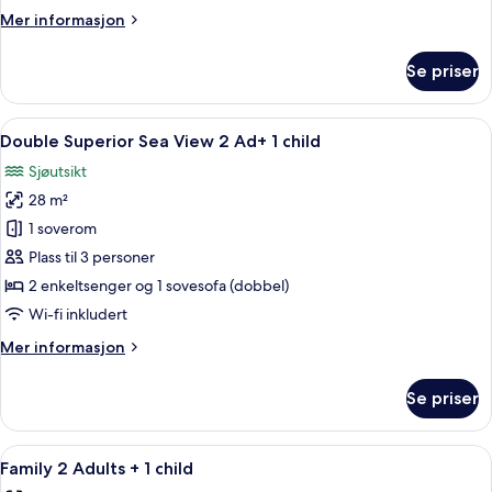
2
Mer
Mer informasjon
Ad
informasjon
+
om
Se priser
2
Double
Superior
ch
Sea
Åpne
Skrivebord, lydisolert, wi-fi (inkluder
6
View
Double Superior Sea View 2 Ad+ 1 child
alle
2
Sjøutsikt
Ad
bildene
+
28 m²
av
2
Double
1 soverom
ch
Superior
Plass til 3 personer
Sea
2 enkeltsenger og 1 sovesofa (dobbel)
View
Wi-fi inkludert
2
Mer
Mer informasjon
Ad+
informasjon
1
om
Se priser
child
Double
Superior
Sea
Åpne
Skrivebord, lydisolert, wi-fi (inkluder
5
View
Family 2 Adults + 1 child
alle
2