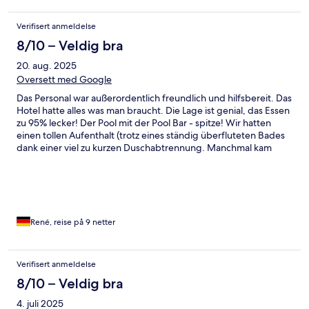
Verifisert anmeldelse
8/10 – Veldig bra
20. aug. 2025
Oversett med Google
Das Personal war außerordentlich freundlich und hilfsbereit. Das
Hotel hatte alles was man braucht. Die Lage ist genial, das Essen
zu 95% lecker! Der Pool mit der Pool Bar - spitze! Wir hatten
einen tollen Aufenthalt (trotz eines ständig überfluteten Bades
dank einer viel zu kurzen Duschabtrennung. Manchmal kam
auch einfach kein warmes Wasser. Leider war unter den Betten
viel Schmutz, ansonsten waren die Zimmer sauber). Wir würden
das Hotel immer wieder buchen :)
René, reise på 9 netter
Verifisert anmeldelse
8/10 – Veldig bra
4. juli 2025