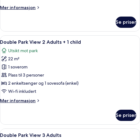
2
Mer
Mer informasjon
Adults
informasjon
om
Se priser
Double
XS
Park
Åpne
Gateutsikt
5
View
Double Park View 2 Adults + 1 child
alle
2
Utsikt mot park
Adults
bildene
22 m²
av
Double
1 soverom
Park
Plass til 3 personer
View
2 enkeltsenger og 1 sovesofa (enkel)
2
Wi-fi inkludert
Adults
Mer
Mer informasjon
+
informasjon
1
om
Se priser
child
Double
Park
View
Åpne
Gateutsikt
5
2
Double Park View 3 Adults
alle
Adults