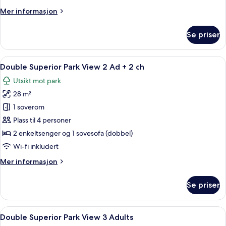
2
Mer
Mer informasjon
Ad
informasjon
+
om
Se priser
1
Double
Superior
child
Park
Åpne
Gateutsikt
4
View
Double Superior Park View 2 Ad + 2 ch
alle
2
Utsikt mot park
Ad
bildene
+
28 m²
av
1
Double
1 soverom
child
Superior
Plass til 4 personer
Park
2 enkeltsenger og 1 sovesofa (dobbel)
View
Wi-fi inkludert
2
Mer
Mer informasjon
Ad
informasjon
+
om
Se priser
2
Double
Superior
ch
Park
Åpne
Gateutsikt
4
View
Double Superior Park View 3 Adults
alle
2