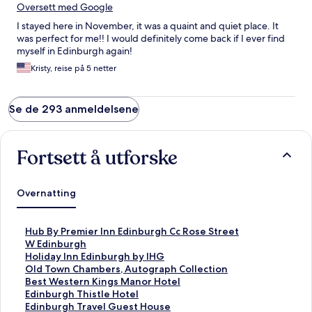
Oversett med Google
I stayed here in November, it was a quaint and quiet place. It
was perfect for me!! I would definitely come back if I ever find
myself in Edinburgh again!
Kristy, reise på 5 netter
Se de 293 anmeldelsene
Fortsett å utforske
Overnatting
L
Hub By Premier Inn Edinburgh Cc Rose Street
i
L
W Edinburgh
n
i
L
Holiday Inn Edinburgh by IHG
k
n
i
L
Old Town Chambers, Autograph Collection
s
k
n
i
L
Best Western Kings Manor Hotel
o
s
k
n
i
L
Edinburgh Thistle Hotel
m
o
s
k
n
i
L
Edinburgh Travel Guest House