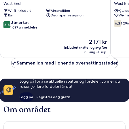
A
Hotel
West End
West E
Edinburgh
Edinbur
Wi-fi inkludert
Aircondition
Kjæled
Haymarket
West
Bar
Døgnåpen resepsjon
Wi-fi 
West
End
End
8.8
6.2
Utmerket
6,2
1 29
8,8
av
av
1 697 anmeldelser
10,
10,
Utmerket,
1 296
Prisen
2 171 kr
1 697
anmelde
er
inkludert skatter og avgifter
anmeldelser
2 171 kr
31. aug.–1. sep.
Sammenlign med lignende overnattingssteder
Logg på for å se aktuelle rabatter og fordeler. Jo mer du
reiser, jo flere fordeler får du!
Logg på
Registrer deg gratis
Om området