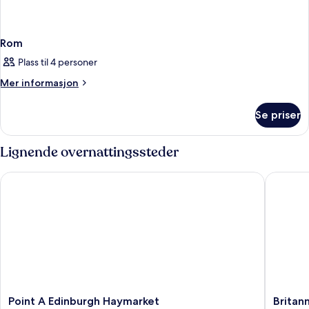
Rom
Plass til 4 personer
Mer
Mer informasjon
informasjon
om
Se priser
Rom
Lignende overnattingssteder
Point A Edinburgh Haymarket
Britanni
Point
Britanni
Point A Edinburgh Haymarket
Britan