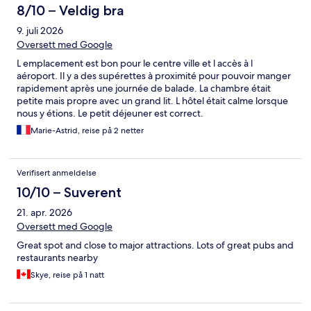
8/10 – Veldig bra
9. juli 2026
Oversett med Google
L emplacement est bon pour le centre ville et l accès à l
aéroport. Il y a des supérettes à proximité pour pouvoir manger
rapidement après une journée de balade. La chambre était
petite mais propre avec un grand lit. L hôtel était calme lorsque
nous y étions. Le petit déjeuner est correct.
Marie-Astrid, reise på 2 netter
Verifisert anmeldelse
10/10 – Suverent
21. apr. 2026
Oversett med Google
Great spot and close to major attractions. Lots of great pubs and
restaurants nearby
Skye, reise på 1 natt