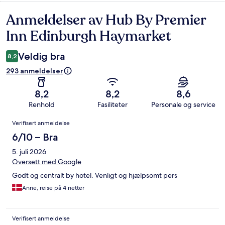
Anmeldelser av Hub By Premier
Anmeldelser
Inn Edinburgh Haymarket
Veldig bra
8,2
293 anmeldelser
8,2
8,2
8,6
Renhold
Fasiliteter
Personale og service
Anmeldelser
Verifisert anmeldelse
6/10 – Bra
5. juli 2026
Oversett med Google
Godt og centralt by hotel. Venligt og hjælpsomt pers
Anne, reise på 4 netter
Verifisert anmeldelse