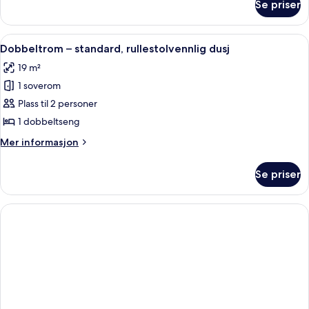
Se priser
Dobbeltrom
–
superior
Åpne
Dobbeltrom – standard, rullestolvennl
3
Dobbeltrom – standard, rullestolvennlig dusj
alle
19 m²
bildene
1 soverom
av
Dobbeltrom
Plass til 2 personer
–
1 dobbeltseng
standard,
Mer
Mer informasjon
rullestolvennlig
informasjon
dusj
om
Se priser
Dobbeltrom
–
standard,
rullestolvennlig
dusj