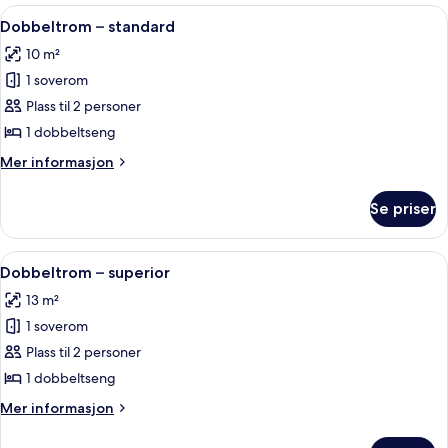
rom
Åpne
Bad
2
Dobbeltrom – standard
alle
10 m²
bildene
1 soverom
av
Dobbeltrom
Plass til 2 personer
–
1 dobbeltseng
standard
Mer
Mer informasjon
informasjon
om
Se priser
Dobbeltrom
–
standard
Åpne
Dobbeltrom – superior | Sengetøy
3
Dobbeltrom – superior
alle
13 m²
bildene
1 soverom
av
Dobbeltrom
Plass til 2 personer
–
1 dobbeltseng
superior
Mer
Mer informasjon
informasjon
om