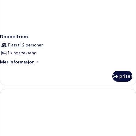
Dobbeltrom
Plass til 2 personer
1 kingsize-seng
Mer
Mer informasjon
informasjon
om
Se priser
Dobbeltrom