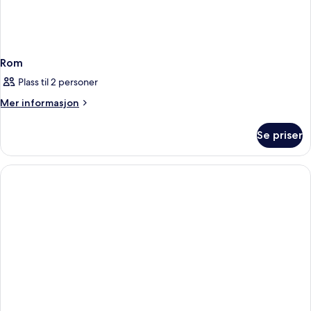
Rom
Plass til 2 personer
Mer
Mer informasjon
informasjon
om
Se priser
Rom