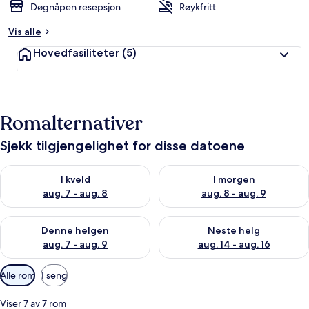
Døgnåpen resepsjon
Røykfritt
Vis alle
Hovedfasiliteter
(5)
Romalternativer
Sjekk tilgjengelighet for disse datoene
Sjekk tilgjengelighet for i kveld, aug. 7 - aug. 8
Sjekk tilgjengelighet for i mor
I kveld
I morgen
aug. 7 - aug. 8
aug. 8 - aug. 9
Sjekk tilgjengelighet for denne helgen, aug. 7 - aug. 9
Sjekk tilgjengelighet for neste 
Denne helgen
Neste helg
aug. 7 - aug. 9
aug. 14 - aug. 16
Tilgjengelige
Alle rom
1 seng
filtre
for
Viser 7 av 7 rom