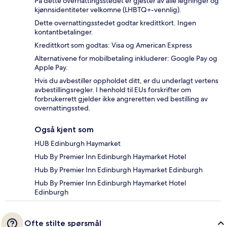
På dette overnattingsstedet er gjester av alle legninger og
kjønnsidentiteter velkomne (LHBTQ+-vennlig).
Dette overnattingsstedet godtar kredittkort. Ingen
kontantbetalinger.
Kredittkort som godtas: Visa og American Express
Alternativene for mobilbetaling inkluderer: Google Pay og
Apple Pay.
Hvis du avbestiller oppholdet ditt, er du underlagt vertens
avbestillingsregler. I henhold til EUs forskrifter om
forbrukerrett gjelder ikke angreretten ved bestilling av
overnattingssted.
Også kjent som
HUB Edinburgh Haymarket
Hub By Premier Inn Edinburgh Haymarket Hotel
Hub By Premier Inn Edinburgh Haymarket Edinburgh
Hub By Premier Inn Edinburgh Haymarket Hotel
Edinburgh
Ofte stilte spørsmål