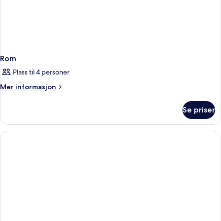
Rom
Plass til 4 personer
Mer
Mer informasjon
informasjon
om
Se priser
Rom