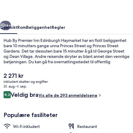
Inn
Edinburgh
Haymarket
rige
Neste
14+
Oversikt
Rom
Beliggenhet
Regler
Hub By Premier Inn Edinburgh Haymarket har en flott beliggenhet
bare 10 minutters gange unna Princes Street og Princes Street
Gardens. Det tar dessuten bare 15 minutter å gå til George Street
og Dean Village. Andre reisende skryter av blant annet den vennlige
betjeningen. Du kan gå fra overnattingsstedet til offentlig
transport: Haymarket trikkeholdeplass ligger 5 minutter unna til
fots.
Den
2 271 kr
nåværende
inkludert skatter og avgifter
prisen
31. aug.–1. sep.
Restaurant
er
Anmeldelser
Veldig bra
8,2
Vis alle de 293 anmeldelsene
2 271 kr
8,2 av 10 –
Populære fasiliteter
Wi-fi inkludert
Restaurant