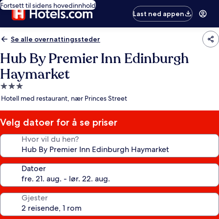
Fortsett til sidens hovedinnhold
Last ned appen
Se alle overnattingssteder
Hub By Premier Inn Edinburgh
Haymarket
Overnattingssted
med
Hotell med restaurant, nær Princes Street
3.0
stjerner
Velg datoer for å se priser
Hvor vil du hen?
Datoer
Gjester