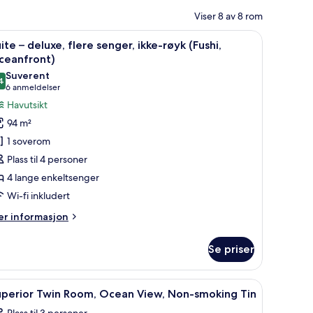
Viser 8 av 8 rom
udert) og sengetøy
(Tin, Oceanfront, King) | Minibar, safe på rommet, wi-fi (inkludert) og senge
pne
Suite – deluxe, flere senger, ikke-røyk (Fushi
10
ite – deluxe, flere senger, ikke-røyk (Fushi,
le
ceanfront)
ildene
Suverent
4
v
9,4 av 10
(6
6 anmeldelser
uite
anmeldelser)
Havutsikt
94 m²
eluxe,
1 soverom
lere
Plass til 4 personer
enger,
4 lange enkeltsenger
kke-
Wi-fi inkludert
øyk
ushi,
er
r informasjon
ceanfront)
formasjon
m
Se priser
ite
luxe,
engetøy
ert) og sengetøy
pne
Spiseområde | Frokost og middag serveres
1
ere
uperior Twin Room, Ocean View, Non-smoking Tin
le
nger,
Plass til 3 personer