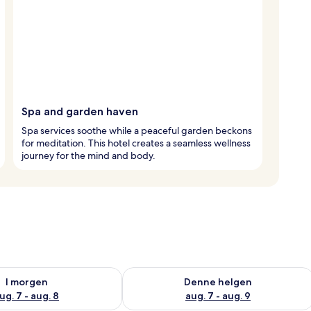
Spa and garden haven
Spa services soothe while a peaceful garden beckons
for meditation. This hotel creates a seamless wellness
journey for the mind and body.
elighet for i morgen, aug. 7 - aug. 8
Sjekk tilgjengelighet for denne helgen
I morgen
Denne helgen
ug. 7 - aug. 8
aug. 7 - aug. 9