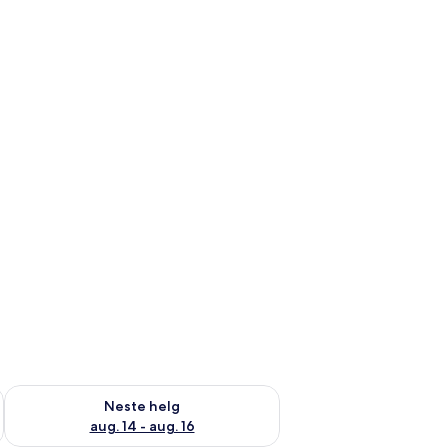
, aug. 7 - aug. 9
Sjekk tilgjengelighet for neste helg, aug. 14 - aug. 16
Neste helg
aug. 14 - aug. 16