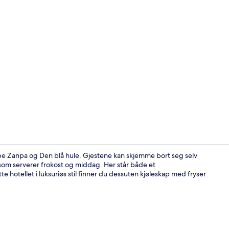
Video laget 
pe Zanpa og Den blå hule. Gjestene kan skjemme bort seg selv
som serverer frokost og middag. Her står både et
otellet i luksuriøs stil finner du dessuten kjøleskap med fryser
Utendørsba