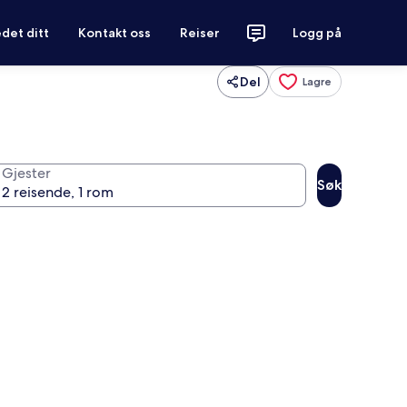
det ditt
Kontakt oss
Reiser
Logg på
Del
Lagre
Gjester
Søk