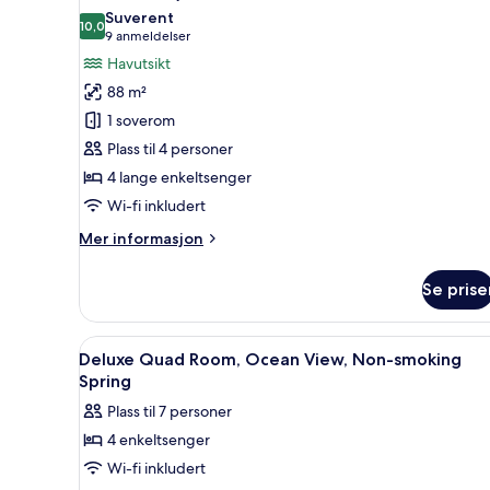
ikke-
bildene
Suverent
røyk,
10,0
av
10,0 av 10
(9
9 anmeldelser
havutsikt
Suite
anmeldelser)
Havutsikt
(Tin,
–
Oceanfront)
88 m²
deluxe,
1 soverom
flere
Plass til 4 personer
senger,
4 lange enkeltsenger
ikke-
Wi-fi inkludert
røyk
(Haru,
Mer
Mer informasjon
Oceanfront)
informasjon
om
Se prise
Suite
–
deluxe,
Åpne
Spiseområde | Frokost og midd
1
flere
Deluxe Quad Room, Ocean View, Non-smoking
alle
senger,
Spring
ikke-
bildene
Plass til 7 personer
røyk
av
(Haru,
4 enkeltsenger
Deluxe
Oceanfront)
Wi-fi inkludert
Quad