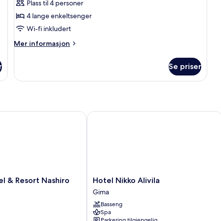
deluxe,
Plass til 4 personer
flere
4 lange enkeltsenger
senger,
Wi-fi inkludert
ikke-
Mer
Mer informasjon
røyk,
informasjon
havutsikt
om
r
Se priser
Suite
(Fushi,
–
Oceanfront)
deluxe,
flere
senger,
ikke-
& Resort Nashiro Beach
Hotel Nikko Alivila
røyk,
havutsikt
(Fushi,
Oceanfront)
Hotel
l & Resort Nashiro
Hotel Nikko Alivila
Nikko
Gima
Alivila
Basseng
Gima
Spa
Parkering tilgjengelig