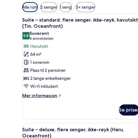
Tilgjengelige
Alle rom
2 senger
1 seng
3+ senger
filtre
Åpne
Suite – standard, flere senger,
for
11
Suite – standard, flere senger, ikke-røyk, havutsikt
alle
rom
(Tin, Oceanfront)
bildene
Suverent
9,8
av
9,8 av 10
(8
8 anmeldelser
Suite
anmeldelser)
Havutsikt
–
64 m²
standard,
1 soverom
flere
Plass til 2 personer
senger,
2 lange enkeltsenger
ikke-
Wi-fi inkludert
røyk,
havutsikt
Mer
Mer informasjon
(Tin,
informasjon
om
Oceanfront)
Se prise
Suite
–
standard,
Åpne
Suite – deluxe, flere senger, i
11
flere
Suite – deluxe, flere senger, ikke-røyk (Haru,
alle
senger,
Oceanfront)