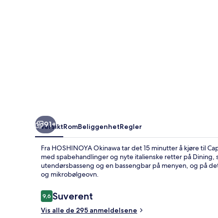
91+
Oversikt
Rom
Beliggenhet
Regler
Fra HOSHINOYA Okinawa tar det 15 minutter å kjøre til Ca
med spabehandlinger og nyte italienske retter på Dining, 
utendørsbasseng og en bassengbar på menyen, og på dette h
og mikrobølgeovn.
Anmeldelser
Suverent
9,6
9,6 av 10 –
Vis alle de 295 anmeldelsene