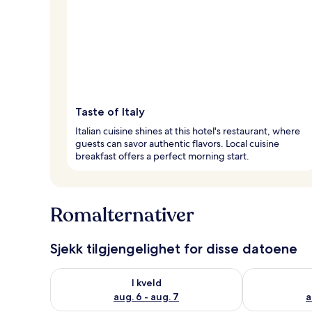
Taste of Italy
Italian cuisine shines at this hotel's restaurant, where
guests can savor authentic flavors. Local cuisine
breakfast offers a perfect morning start.
Romalternativer
Sjekk tilgjengelighet for disse datoene
Sjekk tilgjengelighet for i kveld, aug. 6 - aug. 7
Sjekk tilgjeng
I kveld
aug. 6 - aug. 7
a