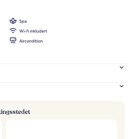
ommet
Spa
Wi-fi inkludert
Aircondition
ttingsstedet