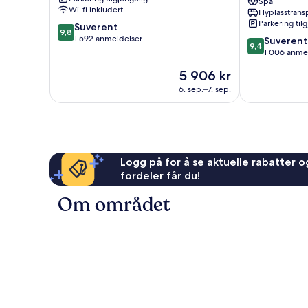
Spa
Beach
Wi-fi inkludert
Flyplasstrans
Nashiro
Parkering til
9.8
Suverent
9,8
av
1 592 anmeldelser
9.4
Suverent
9,4
10,
av
1 006 anme
Suverent,
10,
Prisen
5 906 kr
1 592
Suverent,
er
anmeldelser
1 006
6. sep.–7. sep.
5 906 kr
anmeldelser
Logg på for å se aktuelle rabatter og
fordeler får du!
Om området