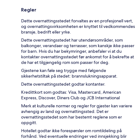
Regler
Dette overnattingsstedet forvaltes av en profesjonell vert,
og overnattingsvirksomheten er knyttet til vedkommendes
bransje, bedrift eller yrke.
Dette overnattingsstedet har utendørsområder, som
balkonger, verandaer og terrasser, som kanskje ikke passer
for barn. Hvis du har bekymringer, anbefaler vi at du
kontakter overnattingsstedet før ankomst for å bekrefte at
de har et tilgjengelig rom som passer for deg.
Gjestene kan føle seg trygge med følgende
sikkerhetstiltak på stedet: brannslukningsapparat.
Dette overnattingsstedet godtar kontanter.
Kredittkort som godtas: Visa, Mastercard, American
Express, Discover, Diners Club og JCB International
Merk at kulturelle normer og regler for gjester kan variere
avhengig av land og overnattingssted. Det er
overnattingsstedet som har bestemt reglene som er
oppgitt.
Hotellet godtar ikke forespørsler om romtildeling på
forhånd. Ved eventuelle endringer ved innsjekking blir