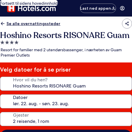
Fortsett til sidens hovedinnhold
Last ned appen
Se alle overnattingssteder
Hoshino Resorts RISONARE Guam
Overnattingssted
med
Resort for familier med 2 utendørsbassenger, i nærheten av Guam
4.0
Premier Outlets
stjerner
Velg datoer for å se priser
Hvor vil du hen?
Datoer
Gjester