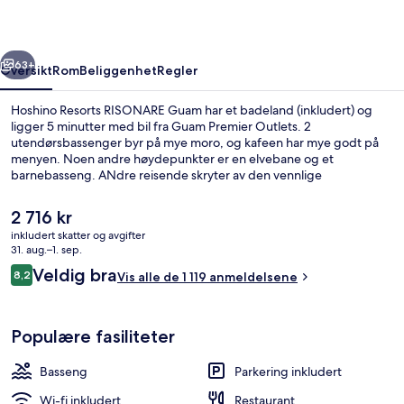
rige
Neste
63+
Oversikt
Rom
Beliggenhet
Regler
Hoshino Resorts RISONARE Guam har et badeland (inkludert) og
ligger 5 minutter med bil fra Guam Premier Outlets. 2
utendørsbassenger byr på mye moro, og kafeen har mye godt på
menyen. Noen andre høydepunkter er en elvebane og et
barnebasseng. ANdre reisende skryter av den vennlige
betjeningen og de familievennlige fasilitetene.
Den
2 716 kr
nåværende
inkludert skatter og avgifter
prisen
31. aug.–1. sep.
Eksteriør
er
Anmeldelser
Veldig bra
8,2
Vis alle de 1 119 anmeldelsene
2 716 kr
8,2 av 10 –
Populære fasiliteter
Basseng
Parkering inkludert
Wi-fi inkludert
Restaurant