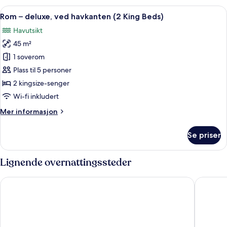
dobbeltsenger,
Åpne
Sengetøy av topp kvalitet, dundyner,
4
ved
Rom – deluxe, ved havkanten (2 King Beds)
alle
havkanten
Havutsikt
bildene
45 m²
av
Rom
1 soverom
–
Plass til 5 personer
deluxe,
2 kingsize-senger
ved
Wi-fi inkludert
havkanten
Mer
Mer informasjon
(2
informasjon
King
om
Se priser
Beds)
Rom
–
deluxe,
Lignende overnattingssteder
ved
havkanten
Guam Plaza Resort
Pacific 
(2
King
Beds)