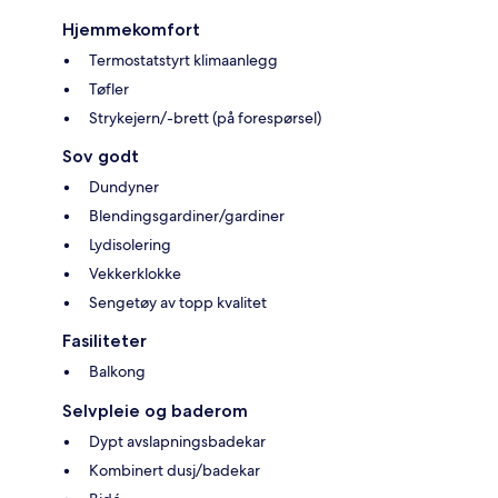
Hjemmekomfort
Termostatstyrt klimaanlegg
Tøfler
Strykejern/-brett (på forespørsel)
Sov godt
Dundyner
Blendingsgardiner/gardiner
Lydisolering
Vekkerklokke
Sengetøy av topp kvalitet
Fasiliteter
Balkong
Selvpleie og baderom
Dypt avslapningsbadekar
Kombinert dusj/badekar