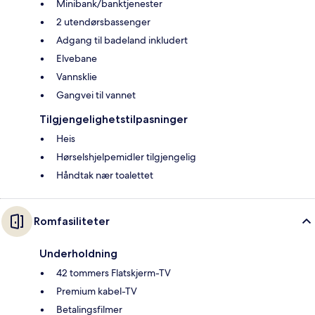
Minibank/banktjenester
2 utendørsbassenger
Adgang til badeland inkludert
Elvebane
Vannsklie
Gangvei til vannet
Tilgjengelighetstilpasninger
Heis
Hørselshjelpemidler tilgjengelig
Håndtak nær toalettet
Romfasiliteter
Underholdning
42 tommers Flatskjerm-TV
Premium kabel-TV
Betalingsfilmer