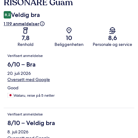
RISONARE Guam
Veldig bra
8,2
1 119 anmeldelser
7,8
10
8,6
Renhold
Beliggenheten
Personale og service
Anmeldelser
Verifisert anmeldelse
6/10 – Bra
20. juli 2026
Oversett med Google
Good
Wataru, reise på 5 netter
Verifisert anmeldelse
8/10 – Veldig bra
8. juli 2026