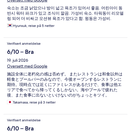
Oversett med Google
숙소는 조금 낡았으나 방이 넓고 욕조가 있어서 좋음. 어린아이 동
반시 워터 파크가 있고 조식이 깔끔. 가성비 숙소. 타워동이 리모델
링 되어 더 비싸고 오션뷰 욕조가 았다고 함. 윙동은 가성비.
Hyunsuk, reise på 5 netter
Verifisert anmeldelse
6/10 – Bra
19. juli 2026
Oversett med Google
施設全体に老朽化の感は否めず。 またレストランは和食以外は
軽食とプールバーのみなので、今後オープンするレストランに
期待。現時点では近くにファミレスがあるだけで、食事は他エ
リアで食べてから帰ってくるしかない。海やプールで疲れた
後、また食事に出ないといけないのがちょっとキツイ。
Takamasa, reise på 3 netter
Verifisert anmeldelse
6/10 – Bra