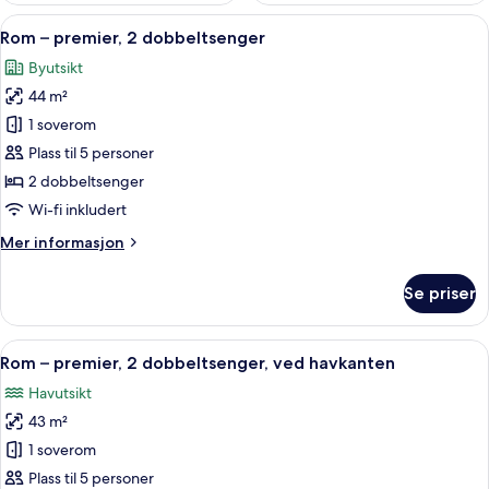
Åpne
Sengetøy av topp kvalitet, dundyner,
4
Rom – premier, 2 dobbeltsenger
alle
Byutsikt
bildene
44 m²
av
Rom
1 soverom
–
Plass til 5 personer
premier,
2 dobbeltsenger
2
Wi-fi inkludert
dobbeltsenger
Mer
Mer informasjon
informasjon
om
Se priser
Rom
–
premier,
Åpne
Sengetøy av topp kvalitet, dundyner,
5
2
Rom – premier, 2 dobbeltsenger, ved havkanten
alle
dobbeltsenger
Havutsikt
bildene
43 m²
av
Rom
1 soverom
–
Plass til 5 personer