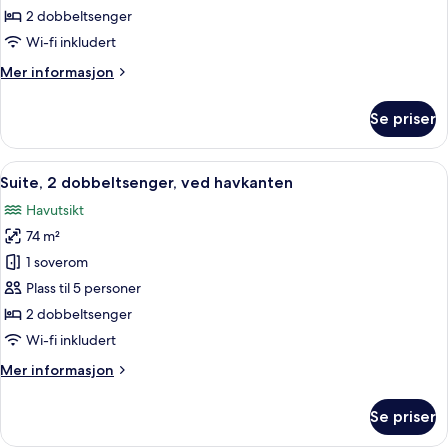
premier,
2 dobbeltsenger
2
Wi-fi inkludert
dobbeltsenger,
Mer
Mer informasjon
ved
informasjon
havkanten
om
Se priser
Rom
–
premier,
Åpne
Sengetøy av topp kvalitet, dundyner,
4
2
Suite, 2 dobbeltsenger, ved havkanten
alle
dobbeltsenger,
Havutsikt
ved
bildene
havkanten
74 m²
av
Suite,
1 soverom
2
Plass til 5 personer
dobbeltsenger,
2 dobbeltsenger
ved
Wi-fi inkludert
havkanten
Mer
Mer informasjon
informasjon
om
Se priser
Suite,
2