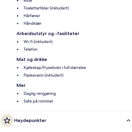
Bidé
Toalettartikler (inkludert)
Hårføner
Håndklær
Arbeidsutstyr og -fasiliteter
Wi-fi (inkludert)
Telefon
Mat og drikke
Kjøleskap/fryseboks i full størrelse
Flaskevann (inkludert)
Mer
Daglig rengjøring
Safe på rommet
Høydepunkter