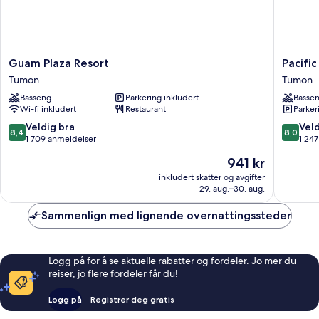
Guam
Pacific
Guam Plaza Resort
Pacifi
Plaza
Islands
Tumon
Tumon
Resort
Club
Basseng
Parkering inkludert
Basse
Tumon
Guam
Wi-fi inkludert
Restaurant
Parker
Tumon
8.4
8.0
Veldig bra
Veld
8,4
8,0
av
av
1 709 anmeldelser
1 24
10,
10,
Prisen
941 kr
Veldig
Veldig
er
bra,
bra,
inkludert skatter og avgifter
941 kr
29. aug.–30. aug.
1 709
1 247
anmeldelser
anmelde
Sammenlign med lignende overnattingssteder
Logg på for å se aktuelle rabatter og fordeler. Jo mer du
reiser, jo flere fordeler får du!
Logg på
Registrer deg gratis