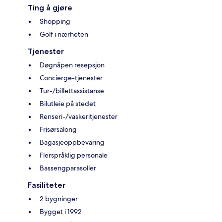
Ting å gjøre
Shopping
Golf i nærheten
Tjenester
Døgnåpen resepsjon
Concierge-tjenester
Tur-/billettassistanse
Bilutleie på stedet
Renseri-/vaskeritjenester
Frisørsalong
Bagasjeoppbevaring
Flerspråklig personale
Bassengparasoller
Fasiliteter
2 bygninger
Bygget i 1992