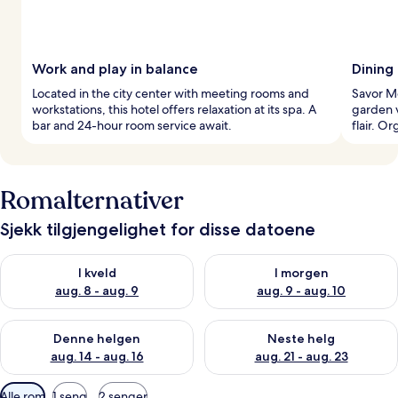
Work and play in balance
Dining
Located in the city center with meeting rooms and
Savor Me
workstations, this hotel offers relaxation at its spa. A
garden v
bar and 24-hour room service await.
flair. O
Romalternativer
Sjekk tilgjengelighet for disse datoene
Sjekk tilgjengelighet for i kveld, aug. 8 - aug. 9
Sjekk tilgjengelighet for i mor
I kveld
I morgen
aug. 8 - aug. 9
aug. 9 - aug. 10
Sjekk tilgjengelighet for denne helgen, aug. 14 - aug. 16
Sjekk tilgjengelighet for neste
Denne helgen
Neste helg
aug. 14 - aug. 16
aug. 21 - aug. 23
Tilgjengelige
Alle rom
1 seng
2 senger