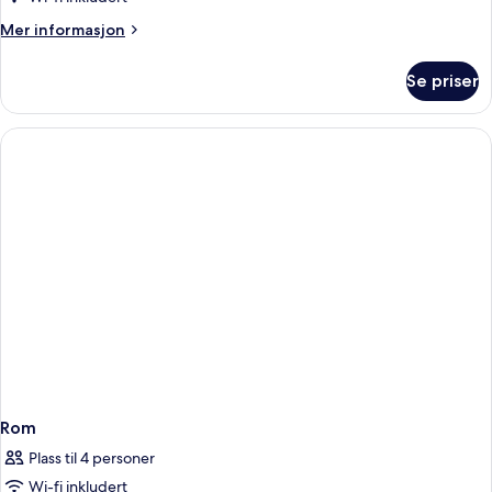
Mer
Mer informasjon
informasjon
om
Se priser
Rom
Rom
Plass til 4 personer
Wi-fi inkludert