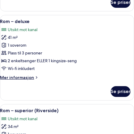
Se priser
Suite
–
junior
Åpne
Allergitestet sengetøy, dundyner, se
11
Rom – deluxe
alle
Utsikt mot kanal
bildene
41 m²
av
Rom
1 soverom
–
Plass til 3 personer
deluxe
2 enkeltsenger ELLER 1 kingsize-seng
Wi-fi inkludert
Mer
Mer informasjon
informasjon
om
Se priser
Rom
–
deluxe
Åpne
Allergitestet sengetøy, dundyner, se
11
Rom – superior (Riverside)
alle
Utsikt mot kanal
bildene
34 m²
av