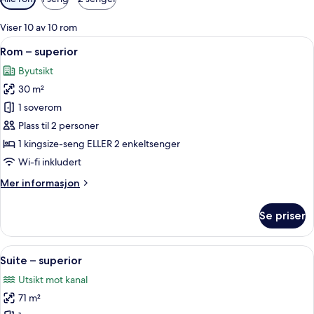
filtre
for
Viser 10 av 10 rom
rom
Åpne
Allergitestet sengetøy, dundyner, se
10
Rom – superior
alle
Byutsikt
bildene
30 m²
av
Rom
1 soverom
–
Plass til 2 personer
superior
1 kingsize-seng ELLER 2 enkeltsenger
Wi-fi inkludert
Mer
Mer informasjon
informasjon
om
Se priser
Rom
–
superior
Åpne
Allergitestet sengetøy, dundyner, se
8
Suite – superior
alle
Utsikt mot kanal
bildene
71 m²
av