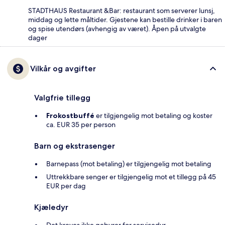
STADTHAUS Restaurant &Bar: restaurant som serverer lunsj,
middag og lette måltider. Gjestene kan bestille drinker i baren
og spise utendørs (avhengig av været). Åpen på utvalgte
dager
Vilkår og avgifter
Valgfrie tillegg
Frokostbuffé
er tilgjengelig mot betaling og koster
ca. EUR 35 per person
Barn og ekstrasenger
Barnepass (mot betaling) er tilgjengelig mot betaling
Uttrekkbare senger er tilgjengelig mot et tillegg på 45
EUR per dag
Kjæledyr
Det kreves ikke gebyrer for servicedyr