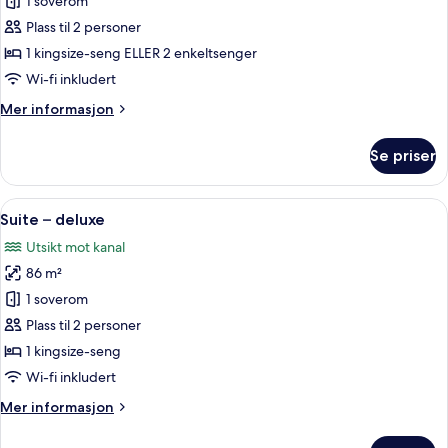
Rom
1 soverom
–
Plass til 2 personer
superior
1 kingsize-seng ELLER 2 enkeltsenger
(Riverside)
Wi-fi inkludert
Mer
Mer informasjon
informasjon
om
Se priser
Rom
–
superior
Åpne
Suite – deluxe | Allergitestet senget
11
(Riverside)
Suite – deluxe
alle
Utsikt mot kanal
bildene
86 m²
av
Suite
1 soverom
–
Plass til 2 personer
deluxe
1 kingsize-seng
Wi-fi inkludert
Mer
Mer informasjon
informasjon
om