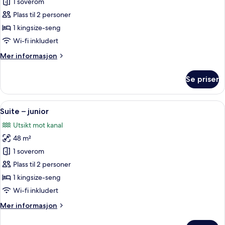
Suite
1 soverom
–
Plass til 2 personer
superior
1 kingsize-seng
Wi-fi inkludert
Mer
Mer informasjon
informasjon
om
Se priser
Suite
–
superior
Åpne
Suite – junior | Allergitestet senget
15
Suite – junior
alle
Utsikt mot kanal
bildene
48 m²
av
Suite
1 soverom
–
Plass til 2 personer
junior
1 kingsize-seng
Wi-fi inkludert
Mer
Mer informasjon
informasjon
om