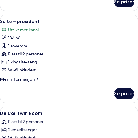
Se priser
Suite
–
deluxe
Åpne
Suite – president | Allergitestet sen
9
Suite – president
alle
Utsikt mot kanal
bildene
184 m²
av
Suite
1 soverom
–
Plass til 2 personer
president
1 kingsize-seng
Wi-fi inkludert
Mer
Mer informasjon
informasjon
om
Se priser
Suite
–
president
Åpne
Allergitestet sengetøy, dundyner, se
4
Deluxe Twin Room
alle
Plass til 2 personer
bildene
2 enkeltsenger
av
Wi-fi inkludert