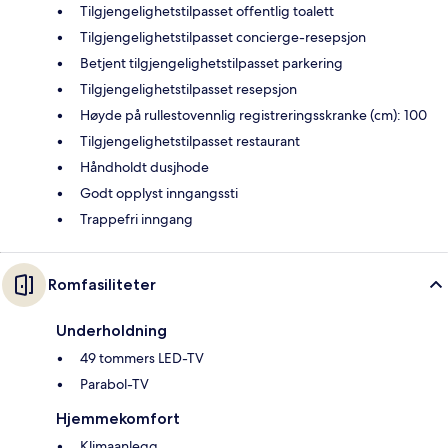
Tilgjengelighetstilpasset offentlig toalett
Tilgjengelighetstilpasset concierge-resepsjon
Betjent tilgjengelighetstilpasset parkering
Tilgjengelighetstilpasset resepsjon
Høyde på rullestovennlig registreringsskranke (cm): 100
Tilgjengelighetstilpasset restaurant
Håndholdt dusjhode
Godt opplyst inngangssti
Trappefri inngang
Romfasiliteter
Underholdning
49 tommers LED-TV
Parabol-TV
Hjemmekomfort
Klimaanlegg