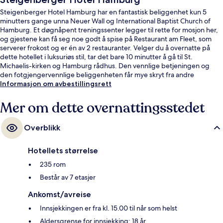
Steigenberger Hotel Hamburg har en fantastisk beliggenhet kun 5
minutters gange unna Neuer Wall og International Baptist Church of
Hamburg. Et døgnåpent treningssenter legger til rette for mosjon her,
og gjestene kan få seg noe godt å spise på Restaurant am Fleet, som
serverer frokost og er én av 2 restauranter. Velger du å overnatte på
dette hotellet i luksuriøs stil, tar det bare 10 minutter å gå til St.
Michaelis-kirken og Hamburg rådhus. Den vennlige betjeningen og
den fotgjengervennlige beliggenheten får mye skryt fra andre
reisende. Du kan gå til kollektivtransport: Stadthausbrücke S-Bahn-
Informasjon om avbestillingsrett
stasjon ligger like i nærheten, og det tar bare 2 minutter å gå til
Rödingsmarkt U-Bahn-stasjon.
Mer om dette overnattingsstedet
Overblikk
Hotellets størrelse
235 rom
Består av 7 etasjer
Ankomst/avreise
Innsjekkingen er fra kl. 15.00 til når som helst
Aldersgrense for innsjekking: 18 år