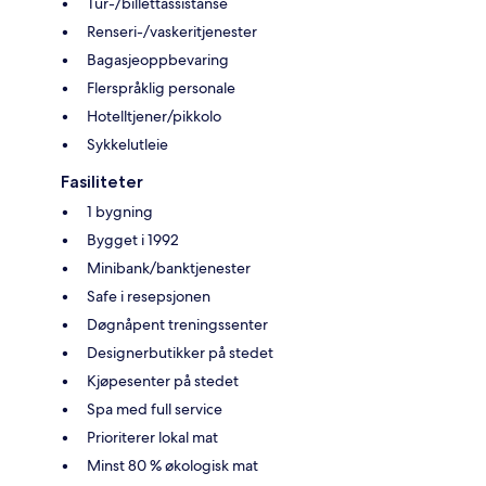
Tur-/billettassistanse
Renseri-/vaskeritjenester
Bagasjeoppbevaring
Flerspråklig personale
Hotelltjener/pikkolo
Sykkelutleie
Fasiliteter
1 bygning
Bygget i 1992
Minibank/banktjenester
Safe i resepsjonen
Døgnåpent treningssenter
Designerbutikker på stedet
Kjøpesenter på stedet
Spa med full service
Prioriterer lokal mat
Minst 80 % økologisk mat