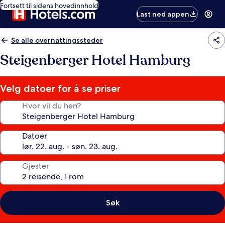
Fortsett til sidens hovedinnhold
Last ned appen
Se alle overnattingssteder
Steigenberger Hotel Hamburg
Velg datoer for å se priser
Hvor vil du hen?
Datoer
Gjester
Søk