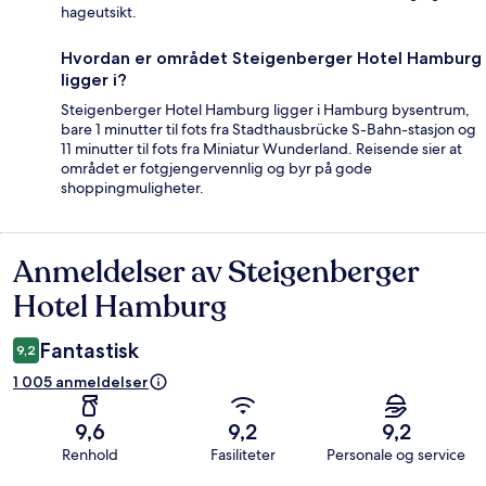
hageutsikt.
Hvordan er området Steigenberger Hotel Hamburg
ligger i?
Steigenberger Hotel Hamburg ligger i Hamburg bysentrum,
bare 1 minutter til fots fra Stadthausbrücke S-Bahn-stasjon og
11 minutter til fots fra Miniatur Wunderland. Reisende sier at
området er fotgjengervennlig og byr på gode
shoppingmuligheter.
Anmeldelser av Steigenberger
Anmeldelser
Hotel Hamburg
Fantastisk
9,2
1 005 anmeldelser
9,6
9,2
9,2
Renhold
Fasiliteter
Personale og service