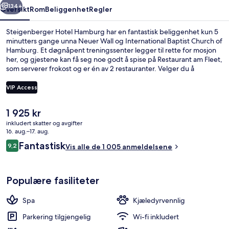
134+
Oversikt
Rom
Beliggenhet
Regler
Steigenberger Hotel Hamburg har en fantastisk beliggenhet kun 5
minutters gange unna Neuer Wall og International Baptist Church of
Hamburg. Et døgnåpent treningssenter legger til rette for mosjon
her, og gjestene kan få seg noe godt å spise på Restaurant am Fleet,
som serverer frokost og er én av 2 restauranter. Velger du å
overnatte på dette hotellet i luksuriøs stil, tar det bare 10 minutter å
gå til St. Michaelis-kirken og Hamburg rådhus. Den vennlige
VIP Access
betjeningen og den fotgjengervennlige beliggenheten får mye
skryt fra andre reisende. Du kan gå til kollektivtransport:
Den
1 925 kr
Stadthausbrücke S-Bahn-stasjon ligger like i nærheten, og det tar
Eksteriør
nåværende
bare 2 minutter å gå til Rödingsmarkt U-Bahn-stasjon.
inkludert skatter og avgifter
prisen
16. aug.–17. aug.
er
Anmeldelser
Fantastisk
9,2
Vis alle de 1 005 anmeldelsene
1 925 kr
9,2 av 10 –
Populære fasiliteter
Spa
Kjæledyrvennlig
Parkering tilgjengelig
Wi-fi inkludert