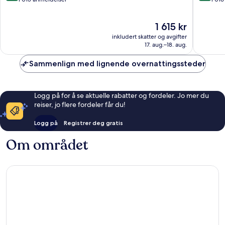
10,
10,
Suverent,
Fantasti
Prisen
1 615 kr
1 015
1 016
er
anmeldelser
anmelde
inkludert skatter og avgifter
1 615 kr
17. aug.–18. aug.
Sammenlign med lignende overnattingssteder
Logg på for å se aktuelle rabatter og fordeler. Jo mer du
reiser, jo flere fordeler får du!
Logg på
Registrer deg gratis
Om området