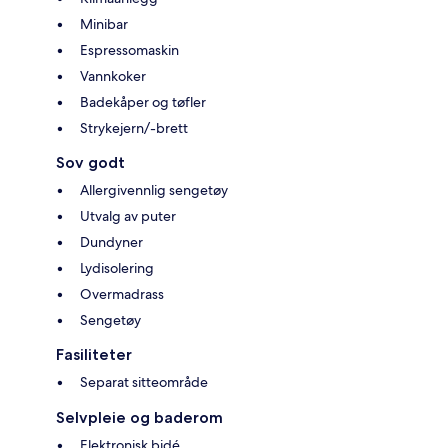
Minibar
Espressomaskin
Vannkoker
Badekåper og tøfler
Strykejern/-brett
Sov godt
Allergivennlig sengetøy
Utvalg av puter
Dundyner
Lydisolering
Overmadrass
Sengetøy
Fasiliteter
Separat sitteområde
Selvpleie og baderom
Elektronisk bidé