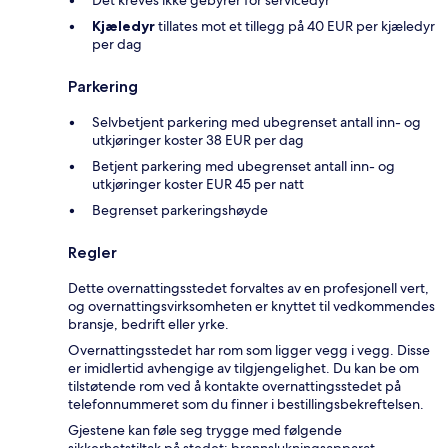
Kjæledyr
tillates mot et tillegg på 40 EUR per kjæledyr
per dag
Parkering
Selvbetjent parkering med ubegrenset antall inn- og
utkjøringer koster 38 EUR per dag
Betjent parkering med ubegrenset antall inn- og
utkjøringer koster EUR 45 per natt
Begrenset parkeringshøyde
Regler
Dette overnattingsstedet forvaltes av en profesjonell vert,
og overnattingsvirksomheten er knyttet til vedkommendes
bransje, bedrift eller yrke.
Overnattingsstedet har rom som ligger vegg i vegg. Disse
er imidlertid avhengige av tilgjengelighet. Du kan be om
tilstøtende rom ved å kontakte overnattingsstedet på
telefonnummeret som du finner i bestillingsbekreftelsen.
Gjestene kan føle seg trygge med følgende
sikkerhetstiltak på stedet: brannslukningsapparat.