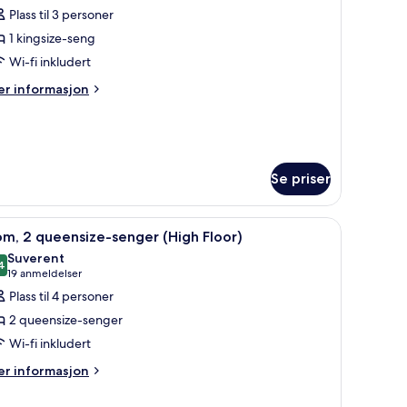
le
Plass til 3 personer
ildene
1 kingsize-seng
v
oom,
Wi-fi inkludert
er
r informasjon
ing
formasjon
m
ed,
om,
atio
ng
Se priser
d,
tio
s
pne
Romfasilitet
6
m, 2 queensize-senger (High Floor)
le
Suverent
ildene
4
9,4 av 10
(19
19 anmeldelser
v
anmeldelser)
Plass til 4 personer
om,
2 queensize-senger
Wi-fi inkludert
ueensize-
er
enger
r informasjon
formasjon
High
m