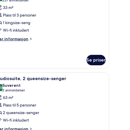
(237
237 anmeldelser
v
anmeldelser)
33 m²
uest
Plass til 3 personer
oom,
1 kingsize-seng
om,
Wi-fi inkludert
ingsize-
er
r informasjon
formasjon
eng
m
uest
om,
Se priser
m,
 og senger med overmadrass
pne
Studiosuite, 2 queensize-senger | Sengetøy 
ngsize-
9
udiosuite, 2 queensize-senger
ng
le
Suverent
ildene
,0
10,0 av 10
(2
2 anmeldelser
v
anmeldelser)
63 m²
tudiosuite,
Plass til 5 personer
2 queensize-senger
ueensize-
Wi-fi inkludert
enger
er
r informasjon