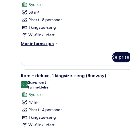
alle
(Runway
Byutsikt
View)
bildene
58 m²
av
Suite,
Plass til 8 personer
1
1 kingsize-seng
soverom
Wi-fi inkludert
Mer
Mer informasjon
informasjon
om
Se prise
Suite,
1
soverom
Åpne
Rom – deluxe, 1 kingsize-seng
9
Rom – deluxe, 1 kingsize-seng (Runway)
alle
Suverent
bildene
10,0
10,0 av 10
(1
1 anmeldelse
av
anmeldelse)
Byutsikt
Rom
47 m²
–
Plass til 4 personer
deluxe,
1 kingsize-seng
1
Wi-fi inkludert
kingsize-