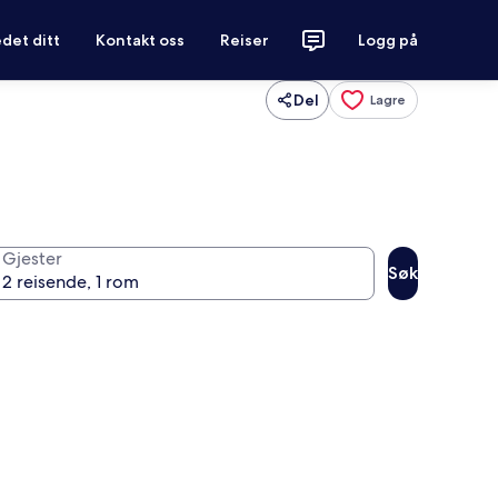
det ditt
Kontakt oss
Reiser
Logg på
Del
Lagre
Gjester
Søk