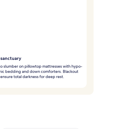
 sanctuary
nto slumber on pillowtop mattresses with hypo-
enic bedding and down comforters. Blackout
ensure total darkness for deep rest.