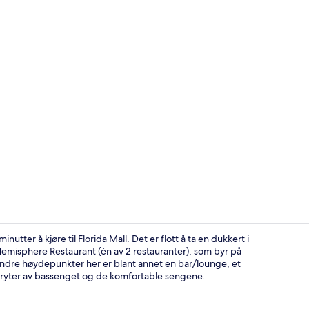
Video laget 
utter å kjøre til Florida Mall. Det er flott å ta en dukkert i
emisphere Restaurant (én av 2 restauranter), som byr på
ndre høydepunkter her er blant annet en bar/lounge, et
2 restaurant
kryter av bassenget og de komfortable sengene.