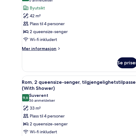
(5
5 anmeldelser
av
anmeldelser)
Byutsikt
Rom,
42 m²
2
Plass til 4 personer
queensize-
2 queensize-senger
senger,
Wi-fi inkludert
terrasse
Mer
Mer informasjon
informasjon
om
Se prise
Rom,
2
queensize-
Åpne
Sengetøy av topp kvalitet, d
10
senger,
Rom, 2 queensize-senger, tilgjengelighetstilpasse
alle
terrasse
(With Shower)
bildene
Suverent
9,6
av
9,6 av 10
(36
36 anmeldelser
Rom,
anmeldelser)
33 m²
2
Plass til 4 personer
queensize-
2 queensize-senger
senger,
Wi-fi inkludert
tilgjengelighetstilpasset