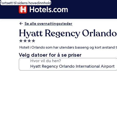
Fortsett til sidens hovedinnhold
Se alle overnattingssteder
Hyatt Regency Orlando 
Overnattingssted
med
Hotell i Orlando som har utendørs basseng og kort avstand ti
4.0
Velg datoer for å se priser
stjerner
Hvor vil du hen?
Bildegalleri
av
Hyatt
Regency
Orlando
International