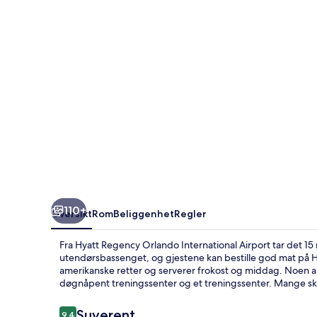
Airport
110+
Oversikt
Rom
Beliggenhet
Regler
Fra Hyatt Regency Orlando International Airport tar det 15 min
utendørsbassenget, og gjestene kan bestille god mat på H
amerikanske retter og serverer frokost og middag. Noen a
døgnåpent treningssenter og et treningssenter. Mange s
Anmeldelser
Suverent
9,4