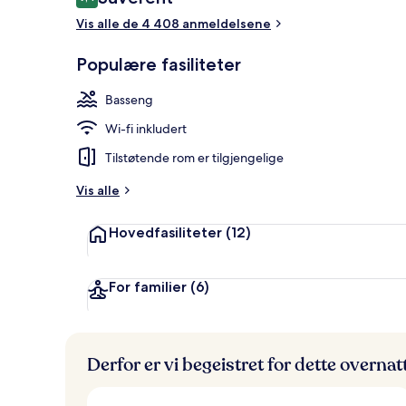
9,4 av 10 –
Vis alle de 4 408 anmeldelsene
Eksteriør
Populære fasiliteter
Basseng
Wi-fi inkludert
Tilstøtende rom er tilgjengelige
Vis alle
Hovedfasiliteter
(12)
For familier
(6)
Derfor er vi begeistret for dette overna