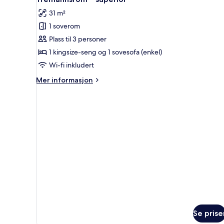
alle
31 m²
bildene
1 soverom
av
Tremannsrom
Plass til 3 personer
–
1 kingsize-seng og 1 sovesofa (enkel)
superior
Wi-fi inkludert
Mer
Mer informasjon
informasjon
om
Tremannsrom
–
superior
Se prise