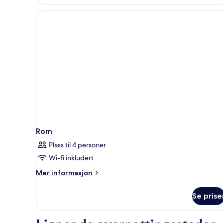
Rom
Plass til 4 personer
Wi-fi inkludert
Mer
Mer informasjon
informasjon
om
Se prise
Rom