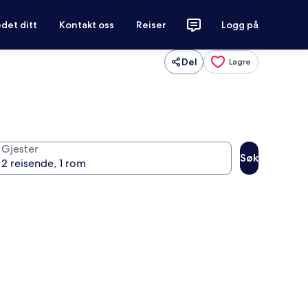
det ditt
Kontakt oss
Reiser
Logg på
Del
Lagre
Gjester
Søk