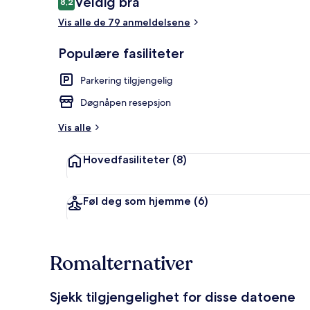
Veldig bra
8,2
8,2 av 10 –
Vis alle de 79 anmeldelsene
Resepsjon
Populære fasiliteter
Parkering tilgjengelig
Døgnåpen resepsjon
Vis alle
Hovedfasiliteter
(8)
Føl deg som hjemme
(6)
Romalternativer
Sjekk tilgjengelighet for disse datoene