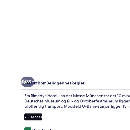
der
Messe
München
39+
Oversikt
Rom
Beliggenhet
Regler
Fra Rimedya Hotel - an der Messe München tar det 10 minu
Deutsches Museum og Øl- og Oktoberfestmuseum ligger de
til offentlig transport: Moosfeld U-Bahn-stasjon ligger 15 mi
VIP Access
Anmeldelser