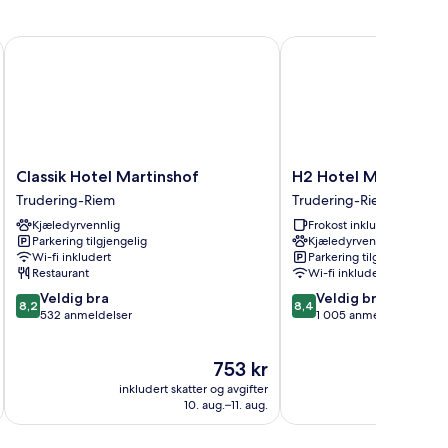
Classik Hotel Martinshof
H2 Hotel München Me
Classik
H2
Classik Hotel Martinshof
H2 Hotel München 
Hotel
Hotel
Trudering-Riem
Trudering-Riem
Martinshof
München
Kjæledyrvennlig
Frokost inkludert
Trudering-
Messe
Parkering tilgjengelig
Kjæledyrvennlig
Riem
Trudering-
Wi-fi inkludert
Parkering tilgjengelig
Riem
Restaurant
Wi-fi inkludert
8.2
8.4
Veldig bra
Veldig bra
8,2
8,4
av
av
532 anmeldelser
1 005 anmeldelser
10,
10,
Veldig
Veldig
Prisen
753 kr
bra,
bra,
er
532
1 005
inkludert skatter og avgifter
inkludert 
753 kr
anmeldelser
anmeldelser
10. aug.–11. aug.