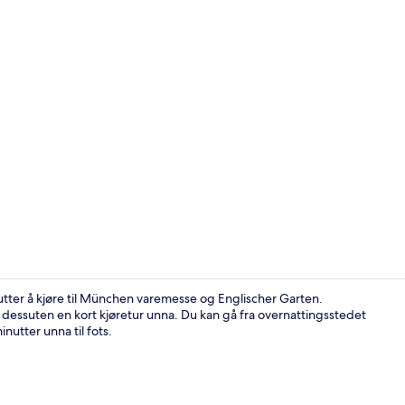
Bar (på over
tter å kjøre til München varemesse og Englischer Garten.
ssuten en kort kjøretur unna. Du kan gå fra overnattingsstedet
nutter unna til fots.
Lobby