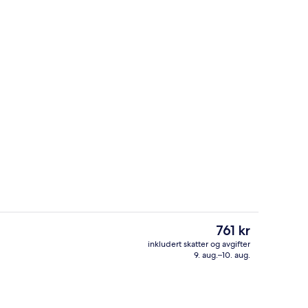
nattingsstedet)
Terrasse/patio
Den
761 kr
nåværende
inkludert skatter og avgifter
prisen
9. aug.–10. aug.
Tremannsrom – comfort | Skrivebord, s
er
761 kr