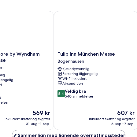
re by Wyndham Munich Messe
Tulip Inn München Messe
Tulip
core by Wyndham
Tulip Inn München Messe
Inn
sse
Bogenhausen
München
em
Kjæledyrvennlig
Messe
Parkering tilgjengelig
lig
Bogenhausen
Wi-fi inkludert
gjengelig
Aircondition
rt
8.4
Veldig bra
8,4
av
540 anmeldelser
a
10,
elser
Veldig
Prisen
Prisen
569 kr
607 kr
bra,
er
er
540
inkludert skatter og avgifter
inkludert skatter og avgifter
569 kr
607 kr
anmeldelser
31. aug.–1. sep.
6. sep.–7. sep.
Sammenlign med lignende overnattingssteder