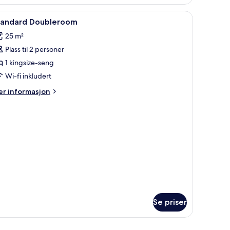
pne
Skrivebord, skrivebord for bærbar PC, lydisol
5
tandard Doubleroom
le
25 m²
ildene
Plass til 2 personer
v
tandard
1 kingsize-seng
oubleroom
Wi-fi inkludert
er
r informasjon
formasjon
m
andard
oubleroom
Se priser