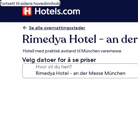
Fortsett til sidens hovedinnhold
Se alle overnattingssteder
Rimedya Hotel - an de
Hotell med praktisk avstand til München varemesse
Velg datoer for å se priser
Hvor vil du hen?
Bildegalleri
av
Rimedya
Hotel
-
an