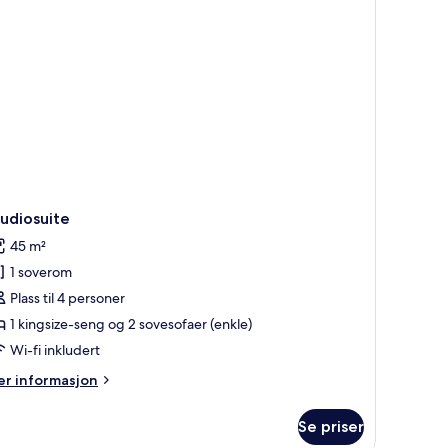
udiosuite
45 m²
1 soverom
Plass til 4 personer
1 kingsize-seng og 2 sovesofaer (enkle)
Wi-fi inkludert
er
r informasjon
formasjon
m
Se priser
udiosuite