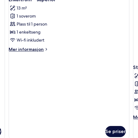
alle
13 m²
bildene
1 soverom
av
Enkeltrom
Plass til 1 person
–
1 enkeltseng
superior
Wi-fi inkludert
Mer
Mer informasjon
informasjon
om
Enkeltrom
St
–
superior
M
Me
in
o
r
Se priser
St