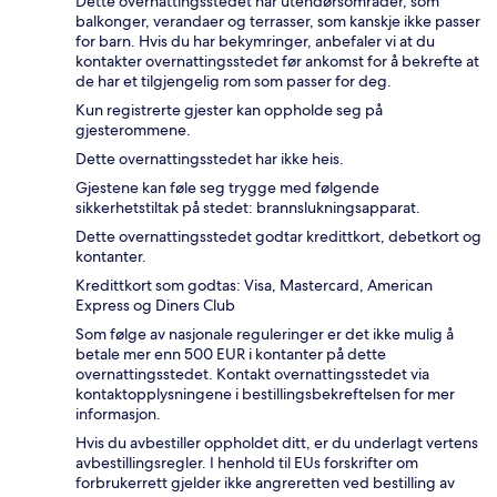
Dette overnattingsstedet har utendørsområder, som
balkonger, verandaer og terrasser, som kanskje ikke passer
for barn. Hvis du har bekymringer, anbefaler vi at du
kontakter overnattingsstedet før ankomst for å bekrefte at
de har et tilgjengelig rom som passer for deg.
Kun registrerte gjester kan oppholde seg på
gjesterommene.
Dette overnattingsstedet har ikke heis.
Gjestene kan føle seg trygge med følgende
sikkerhetstiltak på stedet: brannslukningsapparat.
Dette overnattingsstedet godtar kredittkort, debetkort og
kontanter.
Kredittkort som godtas: Visa, Mastercard, American
Express og Diners Club
Som følge av nasjonale reguleringer er det ikke mulig å
betale mer enn 500 EUR i kontanter på dette
overnattingsstedet. Kontakt overnattingsstedet via
kontaktopplysningene i bestillingsbekreftelsen for mer
informasjon.
Hvis du avbestiller oppholdet ditt, er du underlagt vertens
avbestillingsregler. I henhold til EUs forskrifter om
forbrukerrett gjelder ikke angreretten ved bestilling av