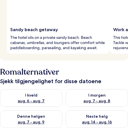
Sandy beach getaway
Work a
The hotel sits on a private sandy beach. Beach
This hot
cabanas, umbrellas, and loungers offer comfort while
Tackle w
paddleboarding, parasailing, and kayaking await.
rejuvena
Romalternativer
Sjekk tilgjengelighet for disse datoene
Sjekk tilgjengelighet for i kveld, aug. 6 - aug. 7
Sjekk tilgjengelighet for i mor
I kveld
I morgen
aug. 6 - aug. 7
aug. 7 - aug. 8
Sjekk tilgjengelighet for denne helgen, aug. 7 - aug. 9
Sjekk tilgjengelighet for neste 
Denne helgen
Neste helg
aug. 7 - aug. 9
aug. 14 - aug. 16