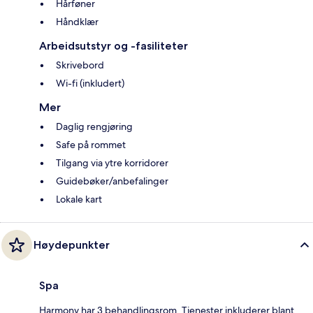
Hårføner
Håndklær
Arbeidsutstyr og -fasiliteter
Skrivebord
Wi-fi (inkludert)
Mer
Daglig rengjøring
Safe på rommet
Tilgang via ytre korridorer
Guidebøker/anbefalinger
Lokale kart
Høydepunkter
Spa
Harmony har 3 behandlingsrom. Tjenester inkluderer blant