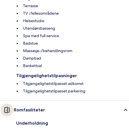
Terrasse
TV i fellesområdene
Helsestudio
Utendørsbasseng
Spa med full service
Badstue
Massasje-/behandlingsrom
Dampbad
Bankettsal
Tilgjengelighetstilpasninger
Tilgjengelighetstilpasset adkomst
Tilgjengelighetstilpasset parkering
Romfasiliteter
Underholdning