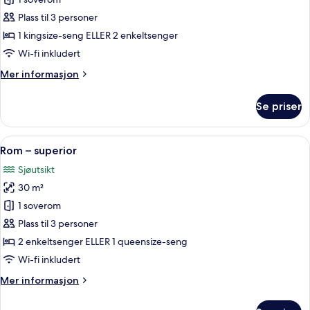
av
Signature
Plass til 3 personer
Double
1 kingsize-seng ELLER 2 enkeltsenger
Sea
Wi-fi inkludert
View
Mer
Mer informasjon
informasjon
om
Se priser
Signature
Double
Sea
Åpne
Dundyner, minibar, safe på rommet og
7
View
Rom – superior
alle
Sjøutsikt
bildene
30 m²
av
Rom
1 soverom
–
Plass til 3 personer
superior
2 enkeltsenger ELLER 1 queensize-seng
Wi-fi inkludert
Mer
Mer informasjon
informasjon
om