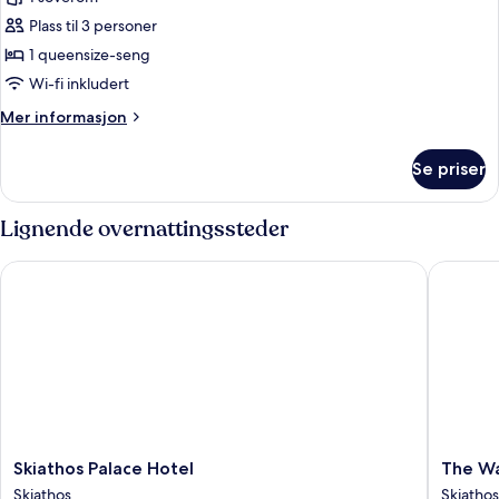
–
Plass til 3 personer
junior
1 queensize-seng
(Deluxe)
Wi-fi inkludert
Mer
Mer informasjon
informasjon
om
Se priser
Dobbeltrom
–
junior
Lignende overnattingssteder
(Deluxe)
Skiathos Palace Hotel
The Wate
Skiathos
The
Skiathos Palace Hotel
The Wa
Palace
Water
Skiathos
Skiathos