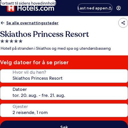
Fortsett til sidens hovedinnhold
Last ned appen
Se alle overnattingssteder
Skiathos Princess Resort
Overnattingssted
med
Hotell på stranden i Skiathos og med spa og utendørsbasseng
5.0
stjerner
Velg datoer for å se priser
Hvor vil du hen?
Datoer
Gjester
Søk