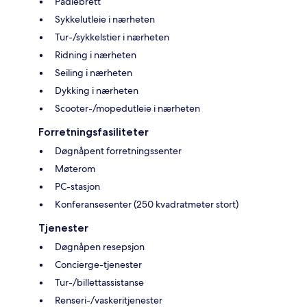
Padlebrett
Sykkelutleie i nærheten
Tur-/sykkelstier i nærheten
Ridning i nærheten
Seiling i nærheten
Dykking i nærheten
Scooter-/mopedutleie i nærheten
Forretningsfasiliteter
Døgnåpent forretningssenter
Møterom
PC-stasjon
Konferansesenter (250 kvadratmeter stort)
Tjenester
Døgnåpen resepsjon
Concierge-tjenester
Tur-/billettassistanse
Renseri-/vaskeritjenester