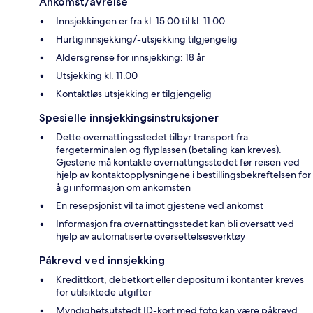
Ankomst/avreise
Innsjekkingen er fra kl. 15.00 til kl. 11.00
Hurtiginnsjekking/-utsjekking tilgjengelig
Aldersgrense for innsjekking: 18 år
Utsjekking kl. 11.00
Kontaktløs utsjekking er tilgjengelig
Spesielle innsjekkingsinstruksjoner
Dette overnattingsstedet tilbyr transport fra
fergeterminalen og flyplassen (betaling kan kreves).
Gjestene må kontakte overnattingsstedet før reisen ved
hjelp av kontaktopplysningene i bestillingsbekreftelsen for
å gi informasjon om ankomsten
En resepsjonist vil ta imot gjestene ved ankomst
Informasjon fra overnattingsstedet kan bli oversatt ved
hjelp av automatiserte oversettelsesverktøy
Påkrevd ved innsjekking
Kredittkort, debetkort eller depositum i kontanter kreves
for utilsiktede utgifter
Myndighetsutstedt ID-kort med foto kan være påkrevd