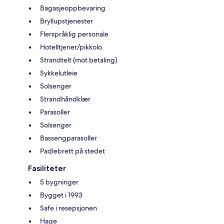
Bagasjeoppbevaring
Bryllupstjenester
Flerspråklig personale
Hotelltjener/pikkolo
Strandtelt (mot betaling)
Sykkelutleie
Solsenger
Strandhåndklær
Parasoller
Solsenger
Bassengparasoller
Padlebrett på stedet
Fasiliteter
5 bygninger
Bygget i 1993
Safe i resepsjonen
Hage