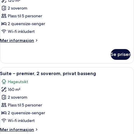
120 m²
av
Suite
2 soverom
–
Plass til 5 personer
panorama,
2 queensize-senger
2
Wi-fi inkludert
soverom,
Mer
Mer informasjon
massasjebadekar
informasjon
om
Se priser
Suite
–
panorama,
Åpne
Suite – premier, 2 soverom, privat ba
7
2
Suite – premier, 2 soverom, privat basseng
alle
soverom,
Hageutsikt
massasjebadekar
bildene
160 m²
av
Suite
2 soverom
–
Plass til 5 personer
premier,
2 queensize-senger
2
Wi-fi inkludert
soverom,
Mer
Mer informasjon
privat