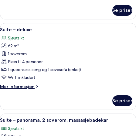
informasjon
om
Se priser
Familierom,
balkong,
hageområde
Åpne
Suite – deluxe | Dundyner, minibar, s
7
(Deluxe)
Suite – deluxe
alle
Sjøutsikt
bildene
62 m²
av
Suite
1 soverom
–
Plass til 4 personer
deluxe
1 queensize-seng og 1 sovesofa (enkel)
Wi-fi inkludert
Mer
Mer informasjon
informasjon
om
Se priser
Suite
–
deluxe
Åpne
Suite – panorama, 2 soverom, massasj
9
Suite – panorama, 2 soverom, massasjebadekar
alle
Sjøutsikt
bildene