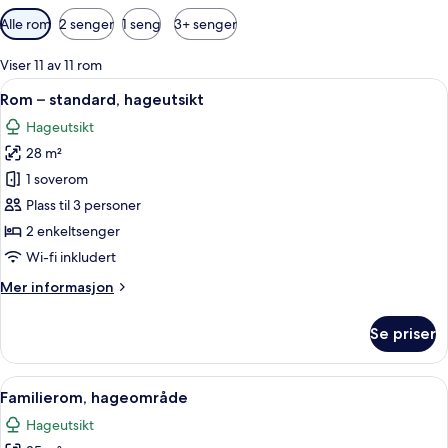
Tilgjengelige
Alle rom
2 senger
1 seng
3+ senger
filtre
for
Viser 11 av 11 rom
rom
Åpne
Dundyner, minibar, safe på rommet og
6
Rom – standard, hageutsikt
alle
Hageutsikt
bildene
28 m²
av
Rom
1 soverom
–
Plass til 3 personer
standard,
2 enkeltsenger
hageutsikt
Wi-fi inkludert
Mer
Mer informasjon
informasjon
om
Se priser
Rom
–
standard,
Åpne
Dundyner, minibar, safe på rommet og
5
hageutsikt
Familierom, hageområde
alle
Hageutsikt
bildene