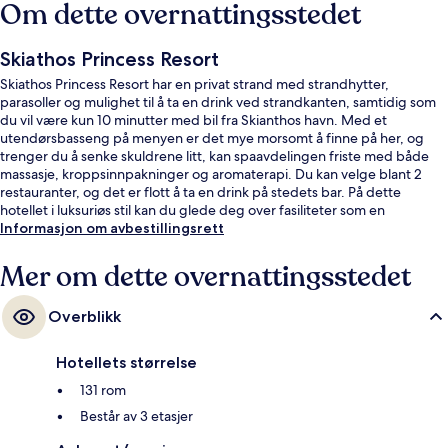
Om dette overnattingsstedet
Skiathos Princess Resort
Skiathos Princess Resort har en privat strand med strandhytter,
parasoller og mulighet til å ta en drink ved strandkanten, samtidig som
du vil være kun 10 minutter med bil fra Skianthos havn. Med et
utendørsbasseng på menyen er det mye morsomt å finne på her, og
trenger du å senke skuldrene litt, kan spaavdelingen friste med både
massasje, kroppsinnpakninger og aromaterapi. Du kan velge blant 2
restauranter, og det er flott å ta en drink på stedets bar. På dette
hotellet i luksuriøs stil kan du glede deg over fasiliteter som en
bassengbar, et helsestudio og et treningssenter.
Informasjon om avbestillingsrett
Mer om dette overnattingsstedet
Overblikk
Hotellets størrelse
131 rom
Består av 3 etasjer