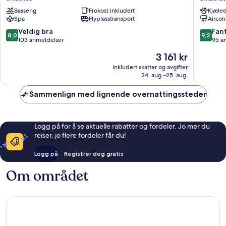
Hotel
Suites
Basseng
Frokost inkludert
Kjæled
Skiathos
Skiathos
Spa
Flyplasstransport
Aircon
8.0
9.2
Veldig bra
Fant
8,0
9,2
av
av
103 anmeldelser
95 a
10,
10,
Prisen
3 161 kr
Veldig
Fantasti
er
bra,
95
inkludert skatter og avgifter
3 161 kr
24. aug.–25. aug.
103
anmelde
anmeldelser
Sammenlign med lignende overnattingssteder
Logg på for å se aktuelle rabatter og fordeler. Jo mer du
reiser, jo flere fordeler får du!
Logg på
Registrer deg gratis
Om området