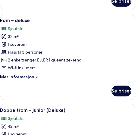
Se priser
Rom
–
superior
Åpne
Rom – deluxe | Utsikt mot strand/hav
4
Rom – deluxe
alle
Sjøutsikt
bildene
32 m²
av
Rom
1 soverom
–
Plass til 3 personer
deluxe
2 enkeltsenger ELLER 1 queensize-seng
Wi-fi inkludert
Mer
Mer informasjon
informasjon
om
Se priser
Rom
–
deluxe
Åpne
Dobbeltrom – junior (Deluxe) | Utsikt
9
Dobbeltrom – junior (Deluxe)
alle
Sjøutsikt
bildene
42 m²
av
Dobbeltrom
1 soverom