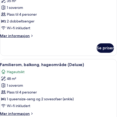
35 m²
av
Familierom,
1 soverom
hageområde
Plass til 4 personer
2 dobbeltsenger
Wi-fi inkludert
Mer
Mer informasjon
informasjon
om
Se priser
Familierom,
hageområde
Åpne
Familierom, balkong, hageområde (Del
9
Familierom, balkong, hageområde (Deluxe)
alle
Hageutsikt
bildene
48 m²
av
Familierom,
1 soverom
balkong,
Plass til 4 personer
hageområde
1 queensize-seng og 2 sovesofaer (enkle)
(Deluxe)
Wi-fi inkludert
Mer
Mer informasjon