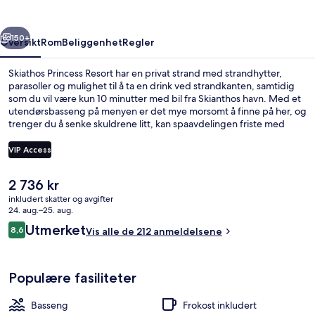
rige
Neste
150+
Oversikt
Rom
Beliggenhet
Regler
Skiathos Princess Resort har en privat strand med strandhytter,
parasoller og mulighet til å ta en drink ved strandkanten, samtidig
som du vil være kun 10 minutter med bil fra Skianthos havn. Med et
utendørsbasseng på menyen er det mye morsomt å finne på her, og
trenger du å senke skuldrene litt, kan spaavdelingen friste med
både massasje, kroppsinnpakninger og aromaterapi. Du kan velge
blant 2 restauranter, og det er flott å ta en drink på stedets bar. På
VIP Access
dette hotellet i luksuriøs stil kan du glede deg over fasiliteter som en
bassengbar, et helsestudio og et treningssenter.
Den
2 736 kr
Privat strand, strandtelt (mot et tilleg
nåværende
inkludert skatter og avgifter
prisen
24. aug.–25. aug.
er
Anmeldelser
Utmerket
8,6
Vis alle de 212 anmeldelsene
2 736 kr
8,6 av 10 –
Populære fasiliteter
Basseng
Frokost inkludert