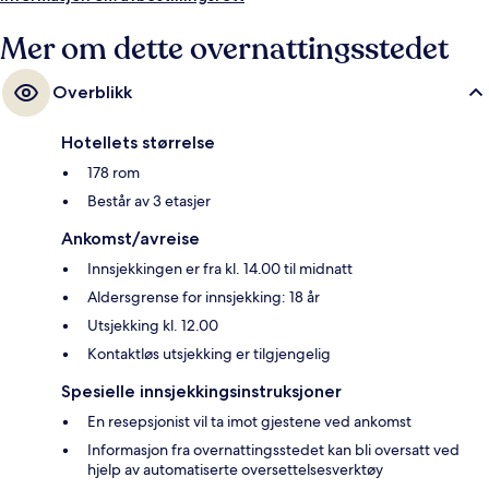
vennlige betjeningen. Du kan gå til kollektivtransport: Det tar 10
minutter å gå til Archivo de Indias trikkeholdeplass og 11 minutter å gå til
Mer om dette overnattingsstedet
Prado San Sebastián trikkeholdeplass.
Overblikk
Hotellets størrelse
178 rom
Består av 3 etasjer
Ankomst/avreise
Innsjekkingen er fra kl. 14.00 til midnatt
Aldersgrense for innsjekking: 18 år
Utsjekking kl. 12.00
Kontaktløs utsjekking er tilgjengelig
Spesielle innsjekkingsinstruksjoner
En resepsjonist vil ta imot gjestene ved ankomst
Informasjon fra overnattingsstedet kan bli oversatt ved
hjelp av automatiserte oversettelsesverktøy