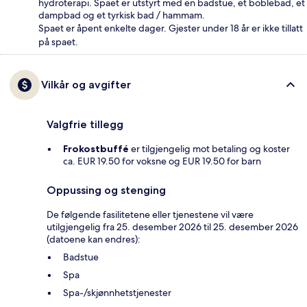
hydroterapi. Spaet er utstyrt med en badstue, et boblebad, et
dampbad og et tyrkisk bad / hammam.
Spaet er åpent enkelte dager. Gjester under 18 år er ikke tillatt
på spaet.
Vilkår og avgifter
Valgfrie tillegg
Frokostbuffé
er tilgjengelig mot betaling og koster
ca. EUR 19.50 for voksne og EUR 19.50 for barn
Oppussing og stenging
De følgende fasilitetene eller tjenestene vil være
utilgjengelig fra 25. desember 2026 til 25. desember 2026
(datoene kan endres):
Badstue
Spa
Spa-/skjønnhetstjenester