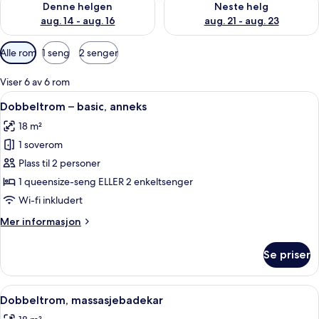
Denne helgen
Neste helg
aug. 14 - aug. 16
aug. 21 - aug. 23
Tilgjengelige
Alle rom
1 seng
2 senger
filtre
for
Viser 6 av 6 rom
rom
Åpne
Dobbeltrom – basic, anneks | Sengetøy
13
Dobbeltrom – basic, anneks
alle
18 m²
bildene
1 soverom
av
Dobbeltrom
Plass til 2 personer
–
1 queensize-seng ELLER 2 enkeltsenger
basic,
Wi-fi inkludert
anneks
Mer
Mer informasjon
informasjon
om
Se priser
Dobbeltrom
–
basic,
Åpne
Dobbeltrom, massasjebadekar | Senget
13
anneks
Dobbeltrom, massasjebadekar
alle