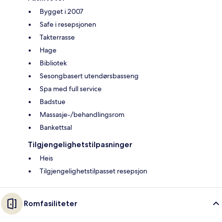
Bygget i 2007
Safe i resepsjonen
Takterrasse
Hage
Bibliotek
Sesongbasert utendørsbasseng
Spa med full service
Badstue
Massasje-/behandlingsrom
Bankettsal
Tilgjengelighetstilpasninger
Heis
Tilgjengelighetstilpasset resepsjon
Romfasiliteter