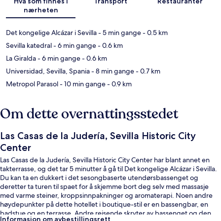
Hva som finnes i
Transport
Restauranter
nærheten
Det kongelige Alcázar i Sevilla
- 5 min gange
- 0.5 km
Sevilla katedral
- 6 min gange
- 0.6 km
La Giralda
- 6 min gange
- 0.6 km
Universidad, Sevilla, Spania
- 8 min gange
- 0.7 km
Metropol Parasol
- 10 min gange
- 0.9 km
Om dette overnattingsstedet
Las Casas de la Judería, Sevilla Historic City
Center
Las Casas de la Judería, Sevilla Historic City Center har blant annet en
takterrasse, og det tar 5 minutter å gå til Det kongelige Alcázar i Sevilla.
Du kan ta en dukkert i det sesongbaserte utendørsbassenget og
deretter ta turen til spaet for å skjemme bort deg selv med massasje
med varme steiner, kroppsinnpakninger og aromaterapi. Noen andre
høydepunkter på dette hotellet i boutique-stil er en bassengbar, en
badstue og en terrasse. Andre reisende skryter av bassenget og den
Informasjon om avbestillingsrett