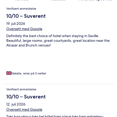
Anmeldelser
Verifisert anmeldelse
10/10 – Suverent
19. juli 2026
Oversett med Google
Definitely the best choice of hotel when staying in Saville.
Beautiful, large rooms, great courtyards, great location near the
Alcazar and Brunch venues!
Natalie, reise på 3 netter
Verifisert anmeldelse
10/10 – Suverent
12. juli 2026
Oversett med Google
Très bon séjour très bel hôtel bien placé très bien entretenu