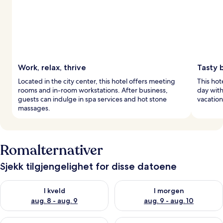
Work, relax, thrive
Tasty 
Located in the city center, this hotel offers meeting
This hot
rooms and in-room workstations. After business,
day with
guests can indulge in spa services and hot stone
vacation
massages.
Romalternativer
Sjekk tilgjengelighet for disse datoene
Sjekk tilgjengelighet for i kveld, aug. 8 - aug. 9
Sjekk tilgjengelighet for i mor
I kveld
I morgen
aug. 8 - aug. 9
aug. 9 - aug. 10
Sjekk tilgjengelighet for denne helgen, aug. 14 - aug. 16
Sjekk tilgjengelighet for neste