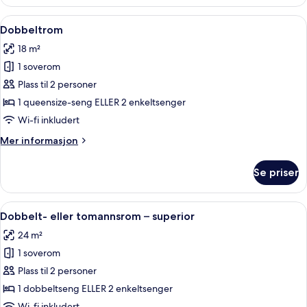
Åpne
Sengetøy av topp kvalitet, minibar, s
17
Dobbeltrom
alle
18 m²
bildene
1 soverom
av
Dobbeltrom
Plass til 2 personer
1 queensize-seng ELLER 2 enkeltsenger
Wi-fi inkludert
Mer
Mer informasjon
informasjon
om
Se priser
Dobbeltrom
Åpne
Dobbelt- eller tomannsrom – superior 
16
Dobbelt- eller tomannsrom – superior
alle
24 m²
bildene
1 soverom
av
Dobbelt-
Plass til 2 personer
eller
1 dobbeltseng ELLER 2 enkeltsenger
tomannsrom
Wi-fi inkludert