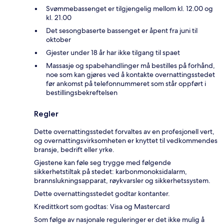
Svømmebassenget er tilgjengelig mellom kl. 12.00 og
kl. 21.00
Det sesongbaserte bassenget er åpent fra juni til
oktober
Gjester under 18 år har ikke tilgang til spaet
Massasje og spabehandlinger må bestilles på forhånd,
noe som kan gjøres ved å kontakte overnattingsstedet
før ankomst på telefonnummeret som står oppført i
bestillingsbekreftelsen
Regler
Dette overnattingsstedet forvaltes av en profesjonell vert,
og overnattingsvirksomheten er knyttet til vedkommendes
bransje, bedrift eller yrke.
Gjestene kan føle seg trygge med følgende
sikkerhetstiltak på stedet: karbonmonoksidalarm,
brannslukningsapparat, røykvarsler og sikkerhetssystem.
Dette overnattingsstedet godtar kontanter.
Kredittkort som godtas: Visa og Mastercard
Som følge av nasjonale reguleringer er det ikke mulig å