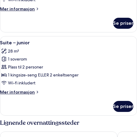
–
Mer
Mer informasjon
superior
informasjon
om
Se priser
Dobbelt-
eller
tomannsrom
Åpne
Suite – junior | Sengetøy av topp kval
16
–
Suite – junior
alle
superior
28 m²
bildene
1 soverom
av
Suite
Plass til 2 personer
–
1 kingsize-seng ELLER 2 enkeltsenger
junior
Wi-fi inkludert
Mer
Mer informasjon
informasjon
om
Se priser
Suite
–
junior
Lignende overnattingssteder
Hotel Rey Alfonso X
Hotel Am