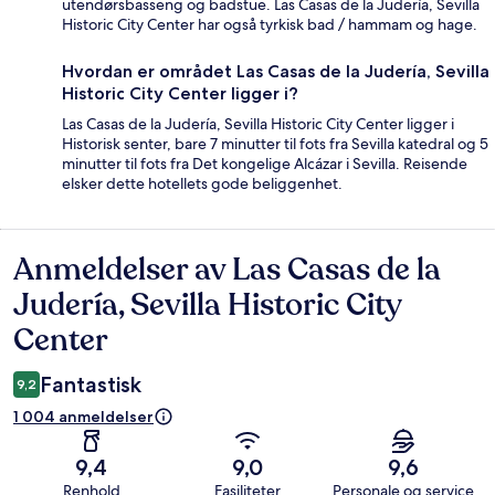
utendørsbasseng og badstue. Las Casas de la Judería, Sevilla
Historic City Center har også tyrkisk bad / hammam og hage.
Hvordan er området Las Casas de la Judería, Sevilla
Historic City Center ligger i?
Las Casas de la Judería, Sevilla Historic City Center ligger i
Historisk senter, bare 7 minutter til fots fra Sevilla katedral og 5
minutter til fots fra Det kongelige Alcázar i Sevilla. Reisende
elsker dette hotellets gode beliggenhet.
Anmeldelser av Las Casas de la
Anmeldelser
Judería, Sevilla Historic City
Center
Fantastisk
9,2
1 004 anmeldelser
9,4
9,0
9,6
Renhold
Fasiliteter
Personale og service