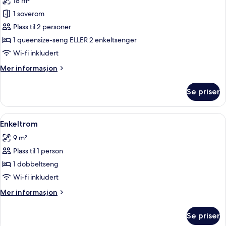
18 m²
bildene
1 soverom
av
Dobbeltrom,
Plass til 2 personer
massasjebadekar
1 queensize-seng ELLER 2 enkeltsenger
Wi-fi inkludert
Mer
Mer informasjon
informasjon
om
Se priser
Dobbeltrom,
massasjebadekar
Åpne
Enkeltrom | Sengetøy av topp kvalitet
5
Enkeltrom
alle
9 m²
bildene
Plass til 1 person
av
Enkeltrom
1 dobbeltseng
Wi-fi inkludert
Mer
Mer informasjon
informasjon
om
Se priser
Enkeltrom