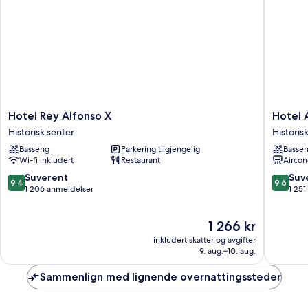
Hotel
Hotel
Hotel Rey Alfonso X
Hotel 
Rey
Amadeu
Historisk senter
Historis
Alfonso
Sevilla
Basseng
Parkering tilgjengelig
Basse
X
Historisk
Wi-fi inkludert
Restaurant
Aircon
Historisk
senter
senter
9.4
9.6
Suverent
Suv
9,4
9,6
av
av
1 206 anmeldelser
1 25
10,
10,
Suverent,
Suveren
Prisen
1 266 kr
1 206
1 251
er
anmeldelser
anmelde
inkludert skatter og avgifter
1 266 kr
9. aug.–10. aug.
Sammenlign med lignende overnattingssteder