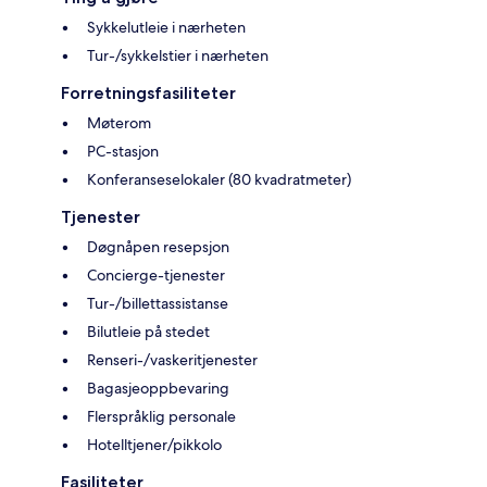
Sykkelutleie i nærheten
Tur-/sykkelstier i nærheten
Forretningsfasiliteter
Møterom
PC-stasjon
Konferanseselokaler (80 kvadratmeter)
Tjenester
Døgnåpen resepsjon
Concierge-tjenester
Tur-/billettassistanse
Bilutleie på stedet
Renseri-/vaskeritjenester
Bagasjeoppbevaring
Flerspråklig personale
Hotelltjener/pikkolo
Fasiliteter