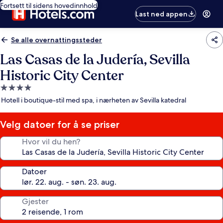
Fortsett til sidens hovedinnhold
Last ned appen
Se alle overnattingssteder
Las Casas de la Judería, Sevilla
Historic City Center
Overnattingssted
med
Hotell i boutique-stil med spa, i nærheten av Sevilla katedral
4.0
stjerner
Velg datoer for å se priser
Hvor vil du hen?
Datoer
Gjester