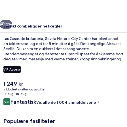
la
Judería,
Sevilla
rige
Neste
Historic
123+
Oversikt
Rom
Beliggenhet
Regler
City
Las Casas de la Judería, Sevilla Historic City Center har blant annet
Center
en takterrasse, og det tar 5 minutter å gå til Det kongelige Alcázar i
Sevilla. Du kan ta en dukkert i det sesongbaserte
utendørsbassenget og deretter ta turen til spaet for å skjemme bort
deg selv med massasje med varme steiner, kroppsinnpakninger og
aromaterapi. Noen andre høydepunkter på dette hotellet i
boutique-stil er en bassengbar, en badstue og en terrasse. Andre
VIP Access
reisende skryter av bassenget og den vennlige betjeningen. Du kan
gå til kollektivtransport: Det tar 10 minutter å gå til Archivo de Indias
Den
1 249 kr
trikkeholdeplass og 11 minutter å gå til Prado San Sebastián
Gårdsplass
nåværende
trikkeholdeplass.
inkludert skatter og avgifter
prisen
17. aug.–18. aug.
er
Anmeldelser
Fantastisk
9,2
Vis alle de 1 004 anmeldelsene
1 249 kr
9,2 av 10 –
Populære fasiliteter