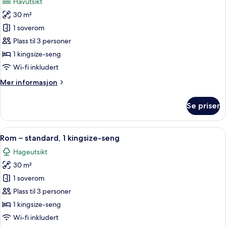
Havutsikt
bildene
30 m²
av
Rom
1 soverom
–
Plass til 3 personer
deluxe,
1 kingsize-seng
1
Wi-fi inkludert
kingsize-
Mer
Mer informasjon
seng,
informasjon
ved
om
Se priser
havkanten
Rom
–
deluxe,
Åpne
Safe på rommet, skrivebord og skrive
11
1
Rom – standard, 1 kingsize-seng
alle
kingsize-
Hageutsikt
seng,
bildene
ved
30 m²
av
havkanten
Rom
1 soverom
–
Plass til 3 personer
standard,
1 kingsize-seng
1
Wi-fi inkludert
kingsize-