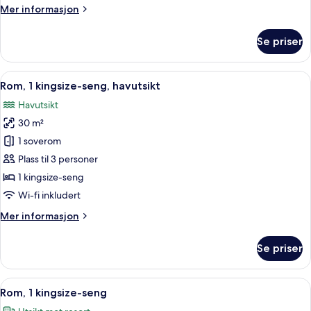
Mer
Mer informasjon
seng
informasjon
om
Se priser
Rom
–
standard,
Åpne
Safe på rommet, skrivebord og skrive
11
1
Rom, 1 kingsize-seng, havutsikt
alle
kingsize-
Havutsikt
seng
bildene
30 m²
av
Rom,
1 soverom
1
Plass til 3 personer
kingsize-
1 kingsize-seng
seng,
Wi-fi inkludert
havutsikt
Mer
Mer informasjon
informasjon
om
Se priser
Rom,
1
kingsize-
Åpne
Safe på rommet, skrivebord og skrive
12
seng,
Rom, 1 kingsize-seng
alle
havutsikt