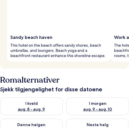
Sandy beach haven
Work a
This hotel on the beach offers sandy shores, beach
The hote
umbrellas, and loungers. Beach yoga and a
beachfro
beachfront restaurant enhance this shoreline escape.
rooms, t
Romalternativer
Sjekk tilgjengelighet for disse datoene
Sjekk tilgjengelighet for i kveld, aug. 8 - aug. 9
Sjekk tilgjengelighet for i mor
I kveld
I morgen
aug. 8 - aug. 9
aug. 9 - aug. 10
Sjekk tilgjengelighet for denne helgen, aug. 14 - aug. 16
Sjekk tilgjengelighet for neste
Denne helgen
Neste helg