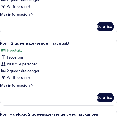
standard,
Wi-fi inkludert
2
Mer
Mer informasjon
queensize-
informasjon
senger
om
Se priser
Rom
–
standard,
Åpne
Safe på rommet, skrivebord og skrive
6
2
Rom, 2 queensize-senger, havutsikt
alle
queensize-
Havutsikt
senger
bildene
1 soverom
av
Rom,
Plass til 4 personer
2
2 queensize-senger
queensize-
Wi-fi inkludert
senger,
Mer
Mer informasjon
havutsikt
informasjon
om
Se priser
Rom,
2
queensize-
Åpne
Safe på rommet, skrivebord og skrive
5
senger,
Rom – deluxe, 2 queensize-senger, ved havkanten