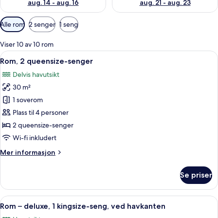
aug. 14 - aug. 16
aug. 21 - aug. 23
Tilgjengelige
Alle rom
2 senger
1 seng
filtre
for
Viser 10 av 10 rom
rom
Åpne
Rom, 2 queensize-senger | Safe på ro
5
Rom, 2 queensize-senger
alle
Delvis havutsikt
bildene
30 m²
av
Rom,
1 soverom
2
Plass til 4 personer
queensize-
2 queensize-senger
senger
Wi-fi inkludert
Mer
Mer informasjon
informasjon
om
Se priser
Rom,
2
queensize-
Åpne
Safe på rommet, skrivebord og skrive
6
senger
Rom – deluxe, 1 kingsize-seng, ved havkanten
alle