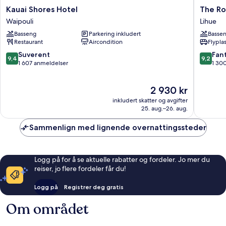
Kauai
The
Kauai Shores Hotel
The Ro
Shores
Royal
Waipouli
Lihue
Hotel
Sonesta
Basseng
Parkering inkludert
Basse
Waipouli
Kaua'i
Restaurant
Aircondition
Flypla
Resort
Lihue
9.4
9.2
Suverent
Fant
9,4
9,2
Lihue
av
av
1 607 anmeldelser
1 30
10,
10,
Suverent,
Fantasti
Prisen
2 930 kr
1 607
1 300
er
anmeldelser
anmelde
inkludert skatter og avgifter
2 930 kr
25. aug.–26. aug.
Sammenlign med lignende overnattingssteder
Logg på for å se aktuelle rabatter og fordeler. Jo mer du
reiser, jo flere fordeler får du!
Logg på
Registrer deg gratis
Om området