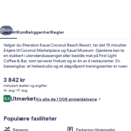
Beach
Resort
rige
Neste
105+
Oversikt
Rom
Beliggenhet
Regler
Velger du Sheraton Kauai Coconut Beach Resort, tar det 15 minutter
å kjøre til Coconut Marketplace og Kauai Museum. Gjestene kan ta
en dukkert i utendørsbassenget eller bestille mat på First Light
Coffee & Bar, som serverer frokost og er én av 6 restauranter. En
bassengbar, et helsestudio og et døgnåpent treningssenter er noen
andre høydepunkter å se frem til her. Mange skryter av bassenget
og den vennlige betjeningen.
Den
3 842 kr
nåværende
inkludert skatter og avgifter
prisen
16. aug.–17. aug.
Utsikt fra overnattingsstedet
er
Anmeldelser
Utmerket
8,6
Vis alle de 1 008 anmeldelsene
3 842 kr
8,6 av 10 –
Populære fasiliteter
Basseng
Parkering tilgjengelig