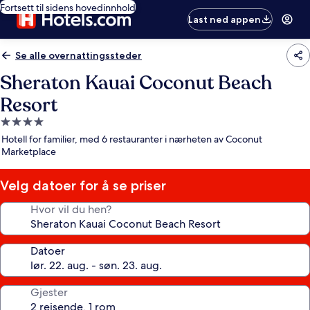
Fortsett til sidens hovedinnhold
Last ned appen
Se alle overnattingssteder
Sheraton Kauai Coconut Beach
Resort
Overnattingssted
med
Hotell for familier, med 6 restauranter i nærheten av Coconut
4.0
Marketplace
stjerner
Velg datoer for å se priser
Hvor vil du hen?
Datoer
Gjester