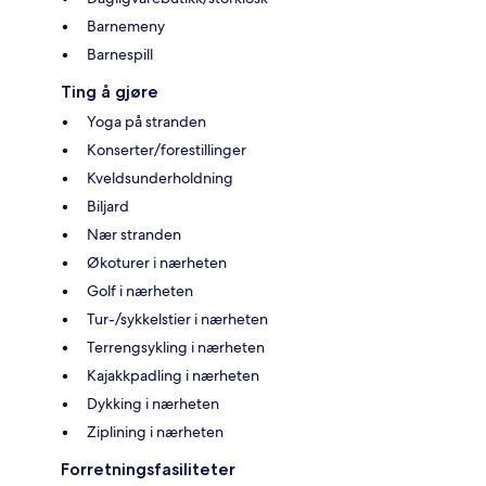
Barnemeny
Barnespill
Ting å gjøre
Yoga på stranden
Konserter/forestillinger
Kveldsunderholdning
Biljard
Nær stranden
Økoturer i nærheten
Golf i nærheten
Tur-/sykkelstier i nærheten
Terrengsykling i nærheten
Kajakkpadling i nærheten
Dykking i nærheten
Ziplining i nærheten
Forretningsfasiliteter