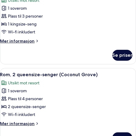
Utsikt mot resort
bildene
1 soverom
av
Rom,
Plass til 3 personer
1
1 kingsize-seng
kingsize-
Wi-fi inkludert
seng
Mer
Mer informasjon
informasjon
om
Se priser
Rom,
1
kingsize-
Åpne
Rom, 2 queensize-senger (Coconut Gro
11
seng
Rom, 2 queensize-senger (Coconut Grove)
alle
Utsikt mot resort
bildene
1 soverom
av
Rom,
Plass til 4 personer
2
2 queensize-senger
queensize-
Wi-fi inkludert
senger
Mer
Mer informasjon
(Coconut
informasjon
Grove)
om