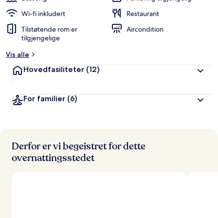
Wi-fi inkludert
Restaurant
Tilstøtende rom er
Aircondition
tilgjengelige
Vis alle
Hovedfasiliteter
(12)
For familier
(6)
Derfor er vi begeistret for dette
overnattingsstedet