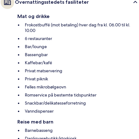
Overnattingsstedets fasiliteter
Mat og drikke
Frokostbuffé (mot betaling) hver dag fra kl. 06.00 til kl.
10.00
6 restauranter
Bar/lounge
Bassengbar
Kaffebar/kafé
Privat matservering
Privat piknik
Felles mikrobølgeovn
Romservice på bestemte tidspunkter
Snackbar/delikatesseforretning
Vanndispenser
Reise med barn
Barnebasseng
Dagligvarebutikk/storkiosk