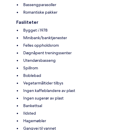
Bassengparasoller
Romantiske pakker
Fasiliteter
Bygget i 1978
Minibank/banktjenester
Felles oppholdsrom
Døgnåpent treningssenter
Utendørsbasseng
Spillrom
Boblebad
Vegetarmåltider tilbys
Ingen kaffeblandere av plast
Ingen sugerør av plast
Bankettsal
Ildsted
Hagemøbler
Gangvei til vannet