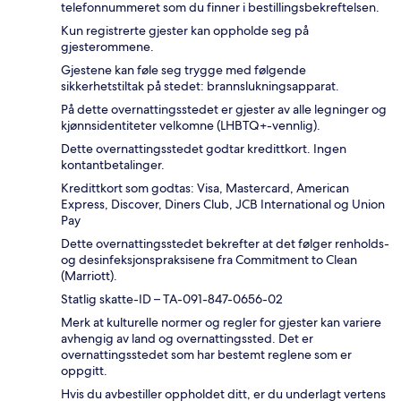
telefonnummeret som du finner i bestillingsbekreftelsen.
Kun registrerte gjester kan oppholde seg på
gjesterommene.
Gjestene kan føle seg trygge med følgende
sikkerhetstiltak på stedet: brannslukningsapparat.
På dette overnattingsstedet er gjester av alle legninger og
kjønnsidentiteter velkomne (LHBTQ+-vennlig).
Dette overnattingsstedet godtar kredittkort. Ingen
kontantbetalinger.
Kredittkort som godtas: Visa, Mastercard, American
Express, Discover, Diners Club, JCB International og Union
Pay
Dette overnattingsstedet bekrefter at det følger renholds-
og desinfeksjonspraksisene fra Commitment to Clean
(Marriott).
Statlig skatte-ID – TA-091-847-0656-02
Merk at kulturelle normer og regler for gjester kan variere
avhengig av land og overnattingssted. Det er
overnattingsstedet som har bestemt reglene som er
oppgitt.
Hvis du avbestiller oppholdet ditt, er du underlagt vertens