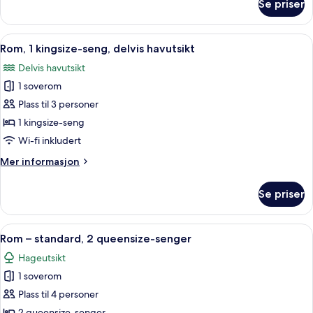
Se priser
Rom,
2
queensize-
Åpne
Safe på rommet, skrivebord og skrive
10
senger
Rom, 1 kingsize-seng, delvis havutsikt
alle
(Coconut
Delvis havutsikt
Grove)
bildene
1 soverom
av
Rom,
Plass til 3 personer
1
1 kingsize-seng
kingsize-
Wi-fi inkludert
seng,
Mer
Mer informasjon
delvis
informasjon
havutsikt
om
Se priser
Rom,
1
kingsize-
Åpne
Safe på rommet, skrivebord og skrive
6
seng,
Rom – standard, 2 queensize-senger
alle
delvis
Hageutsikt
havutsikt
bildene
1 soverom
av
Rom
Plass til 4 personer
–
2 queensize-senger