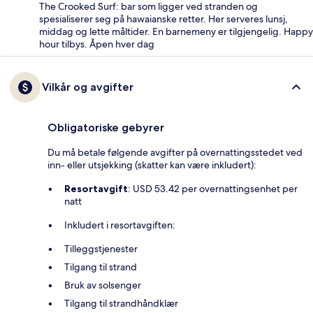
The Crooked Surf: bar som ligger ved stranden og
spesialiserer seg på hawaianske retter. Her serveres lunsj,
middag og lette måltider. En barnemeny er tilgjengelig. Happy
hour tilbys. Åpen hver dag
Vilkår og avgifter
Obligatoriske gebyrer
Du må betale følgende avgifter på overnattingsstedet ved
inn- eller utsjekking (skatter kan være inkludert):
Resortavgift
: USD 53.42 per overnattingsenhet per
natt
Inkludert i resortavgiften:
Tilleggstjenester
Tilgang til strand
Bruk av solsenger
Tilgang til strandhåndklær