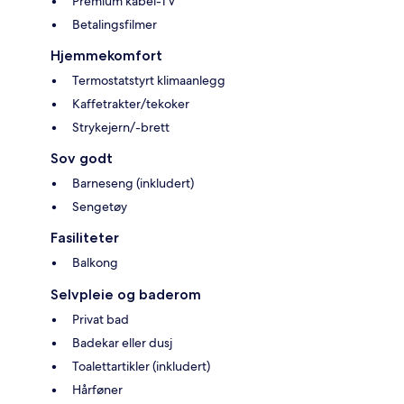
Premium kabel-TV
Betalingsfilmer
Hjemmekomfort
Termostatstyrt klimaanlegg
Kaffetrakter/tekoker
Strykejern/-brett
Sov godt
Barneseng (inkludert)
Sengetøy
Fasiliteter
Balkong
Selvpleie og baderom
Privat bad
Badekar eller dusj
Toalettartikler (inkludert)
Hårføner