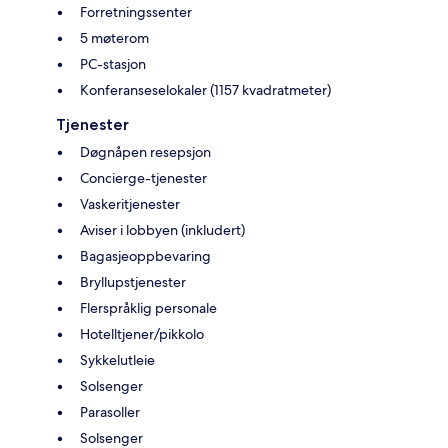
Forretningssenter
5 møterom
PC-stasjon
Konferanseselokaler (1157 kvadratmeter)
Tjenester
Døgnåpen resepsjon
Concierge-tjenester
Vaskeritjenester
Aviser i lobbyen (inkludert)
Bagasjeoppbevaring
Bryllupstjenester
Flerspråklig personale
Hotelltjener/pikkolo
Sykkelutleie
Solsenger
Parasoller
Solsenger