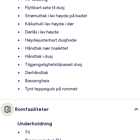
Flyttbart sete til dusj
Strømuttak i lav høyde på badet
Kikkehull i lav høyde i dør
Dørlås i lav høyde
Høydejusterbart dusjhode
Håndtak nær toalettet
Håndtak i dusj
Tilgjengelighetstilpasset dusj
Dørhåndtak
Bassengheis
Tynt teppegulv på rommet
Romfasiliteter
Underholdning
TV