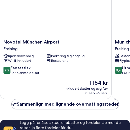
Novotel
Munich
Novotel München Airport
Munich
München
Airport
Freising
Freising
Airport
Marriott
Kjæledyrvennlig
Parkering tilgjengelig
Basse
Freising
Hotel
Wi-fi inkludert
Restaurant
Flypla
Freising
9.2
8.6
Fantastisk
Utm
9,2
8,6
av
av
1 536 anmeldelser
1 00
10,
10,
Prisen
1 154 kr
Fantastisk,
Utmerke
er
1 536
1 008
inkludert skatter og avgifter
1 154 kr
5. sep.–6. sep.
anmeldelser
anmelde
Sammenlign med lignende overnattingssteder
Logg på for å se aktuelle rabatter og fordeler. Jo mer du
reiser, jo flere fordeler får du!