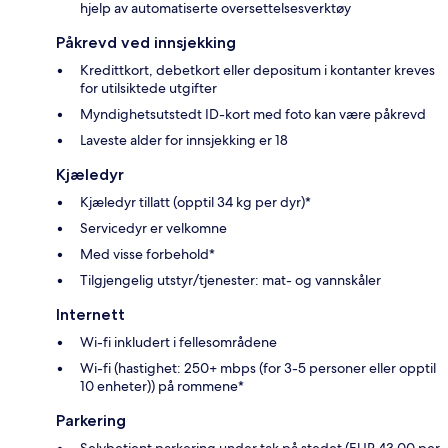
hjelp av automatiserte oversettelsesverktøy
Påkrevd ved innsjekking
Kredittkort, debetkort eller depositum i kontanter kreves
for utilsiktede utgifter
Myndighetsutstedt ID-kort med foto kan være påkrevd
Laveste alder for innsjekking er 18
Kjæledyr
Kjæledyr tillatt (opptil 34 kg per dyr)*
Servicedyr er velkomne
Med visse forbehold*
Tilgjengelig utstyr/tjenester: mat- og vannskåler
Internett
Wi-fi inkludert i fellesområdene
Wi-fi (hastighet: 250+ mbps (for 3-5 personer eller opptil
10 enheter)) på rommene*
Parkering
Selvbetjent parkering under tak på stedet (EUR 43.00 per