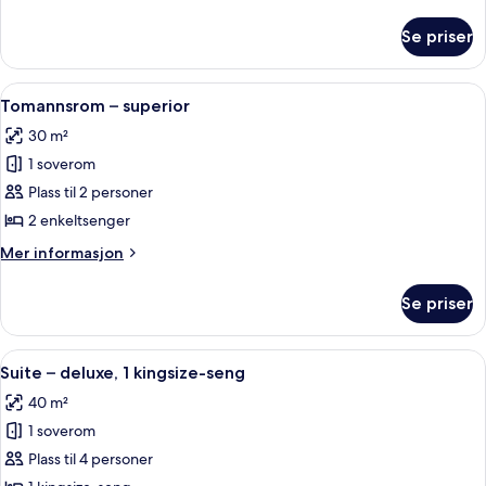
1
informasjon
kingsize-
om
Se priser
Rom
seng
–
superior,
Åpne
Sengetøy av topp kvalitet, dundyner,
5
1
Tomannsrom – superior
alle
kingsize-
30 m²
seng
bildene
1 soverom
av
Tomannsrom
Plass til 2 personer
–
2 enkeltsenger
superior
Mer
Mer informasjon
informasjon
om
Se priser
Tomannsrom
–
superior
Åpne
Sengetøy av topp kvalitet, dundyner,
7
Suite – deluxe, 1 kingsize-seng
alle
40 m²
bildene
1 soverom
av
Suite
Plass til 4 personer
–