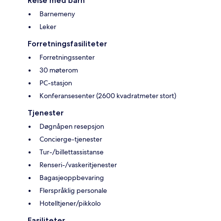
Reise med barn
Barnemeny
Leker
Forretningsfasiliteter
Forretningssenter
30 møterom
PC-stasjon
Konferansesenter (2600 kvadratmeter stort)
Tjenester
Døgnåpen resepsjon
Concierge-tjenester
Tur-/billettassistanse
Renseri-/vaskeritjenester
Bagasjeoppbevaring
Flerspråklig personale
Hotelltjener/pikkolo
Fasiliteter