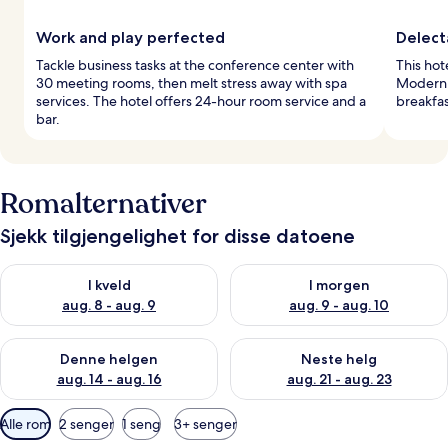
Work and play perfected
Delect
Tackle business tasks at the conference center with
This hot
30 meeting rooms, then melt stress away with spa
Modern E
services. The hotel offers 24-hour room service and a
breakfas
bar.
Romalternativer
Sjekk tilgjengelighet for disse datoene
Sjekk tilgjengelighet for i kveld, aug. 8 - aug. 9
Sjekk tilgjengelighet for i mor
I kveld
I morgen
aug. 8 - aug. 9
aug. 9 - aug. 10
Sjekk tilgjengelighet for denne helgen, aug. 14 - aug. 16
Sjekk tilgjengelighet for neste
Denne helgen
Neste helg
aug. 14 - aug. 16
aug. 21 - aug. 23
Tilgjengelige
Alle rom
2 senger
1 seng
3+ senger
filtre