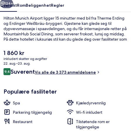
124+
Oversikt
Rom
Beliggenhet
Regler
Hilton Munich Airport ligger 15 minutter med bil fra Therme Erding
og Erdinger Weißbräu-bryggeri. Gjestene kan glede seg til
dypvevsmassasje i spaavdelingen, og du får internasjonale retter på
MountainHub Social Dining, som serverer frokost, lunsj og middag.
På dette hotellet i luksuriøs stil kan du glede deg over fasiliteter som
en bassengbar, et døgnåpent treningssenter og et treningssenter.
Andre reisende skryter av de komfortable sengene og den vennlige
Den
1 860 kr
betjeningen.
nåværende
inkludert skatter og avgifter
prisen
22. aug.–23. aug.
Sengetøy av topp kvalitet, dundyner,
er
Anmeldelser
Suverent
9,4
Vis alle de 3 373 anmeldelsene
1 860 kr
9,4 av 10 –
Populære fasiliteter
Spa
Kjæledyrvennlig
Parkering tilgjengelig
Wi-fi inkludert
Restaurant
Tilstøtende rom er
tilgjengelige