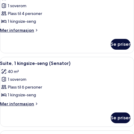
bildene
1 soverom
av
Suite,
Plass til 4 personer
1
1 kingsize-seng
kingsize-
Mer
Mer informasjon
seng
informasjon
(Diplomat)
om
Se priser
Suite,
1
kingsize-
Åpne
En 32-tommers LCD-TV med Parabol-T
4
seng
Suite, 1 kingsize-seng (Senator)
alle
(Diplomat)
40 m²
bildene
1 soverom
av
Suite,
Plass til 6 personer
1
1 kingsize-seng
kingsize-
Mer
Mer informasjon
seng
informasjon
(Senator)
om
Se priser
Suite,
1
kingsize-
Åpne
Sengetøy av topp kvalitet, dundyner,