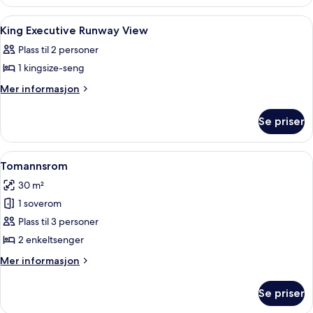
King
Room
Åpne
Sengetøy av topp kvalitet, dundyner,
5
King Executive Runway View
alle
Plass til 2 personer
bildene
1 kingsize-seng
av
King
Mer
Mer informasjon
informasjon
Executive
om
Runway
Se priser
King
View
Executive
Runway
Åpne
Sengetøy av topp kvalitet, dundyner,
5
View
Tomannsrom
alle
30 m²
bildene
1 soverom
av
Tomannsrom
Plass til 3 personer
2 enkeltsenger
Mer
Mer informasjon
informasjon
om
Se priser
Tomannsrom