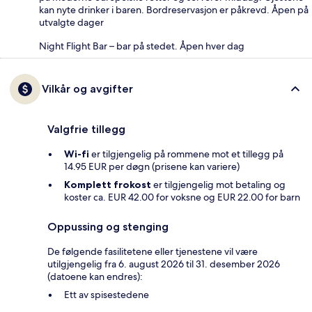
kan nyte drinker i baren. Bordreservasjon er påkrevd. Åpen på
utvalgte dager
Night Flight Bar – bar på stedet. Åpen hver dag
Vilkår og avgifter
Valgfrie tillegg
Wi-fi
er tilgjengelig på rommene mot et tillegg på
14.95 EUR per døgn (prisene kan variere)
Komplett frokost
er tilgjengelig mot betaling og
koster ca. EUR 42.00 for voksne og EUR 22.00 for barn
Oppussing og stenging
De følgende fasilitetene eller tjenestene vil være
utilgjengelig fra 6. august 2026 til 31. desember 2026
(datoene kan endres):
Ett av spisestedene