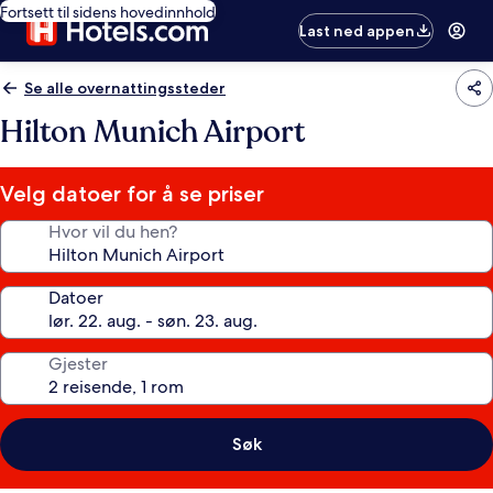
Fortsett til sidens hovedinnhold
Last ned appen
Se alle overnattingssteder
Hilton Munich Airport
Velg datoer for å se priser
Hvor vil du hen?
Datoer
Gjester
Søk