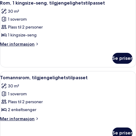
5
seng
Rom, 1 kingsize-seng, tilgjengelighetstilpasset
alle
(Senator)
30 m²
bildene
1 soverom
av
Rom,
Plass til 2 personer
1
1 kingsize-seng
kingsize-
Mer
Mer informasjon
seng,
informasjon
tilgjengelighetstilpasset
om
Se priser
Rom,
1
kingsize-
Åpne
Dusj, toalettartikler (inkludert), hårf
5
seng,
Tomannsrom, tilgjengelighetstilpasset
alle
tilgjengelighetstilpasset
30 m²
bildene
1 soverom
av
Tomannsrom,
Plass til 2 personer
tilgjengelighetstilpasset
2 enkeltsenger
Mer
Mer informasjon
informasjon
om
Se priser
Tomannsrom,