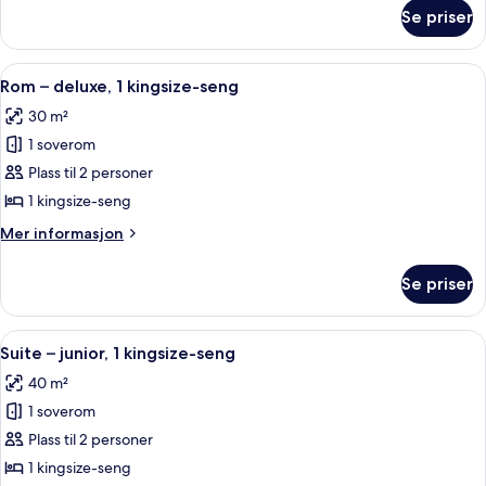
om
Se priser
Tomannsrom
–
deluxe
Åpne
Sengetøy av topp kvalitet, dundyner,
12
Rom – deluxe, 1 kingsize-seng
alle
30 m²
bildene
1 soverom
av
Rom
Plass til 2 personer
–
1 kingsize-seng
deluxe,
Mer
Mer informasjon
1
informasjon
kingsize-
om
Se priser
Rom
seng
–
deluxe,
Åpne
Suite – junior, 1 kingsize-seng | Op
7
1
Suite – junior, 1 kingsize-seng
alle
kingsize-
40 m²
seng
bildene
1 soverom
av
Suite
Plass til 2 personer
–
1 kingsize-seng