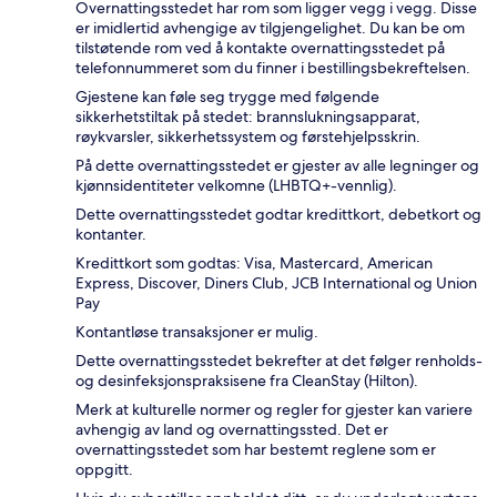
Overnattingsstedet har rom som ligger vegg i vegg. Disse
er imidlertid avhengige av tilgjengelighet. Du kan be om
tilstøtende rom ved å kontakte overnattingsstedet på
telefonnummeret som du finner i bestillingsbekreftelsen.
Gjestene kan føle seg trygge med følgende
sikkerhetstiltak på stedet: brannslukningsapparat,
røykvarsler, sikkerhetssystem og førstehjelpsskrin.
På dette overnattingsstedet er gjester av alle legninger og
kjønnsidentiteter velkomne (LHBTQ+-vennlig).
Dette overnattingsstedet godtar kredittkort, debetkort og
kontanter.
Kredittkort som godtas: Visa, Mastercard, American
Express, Discover, Diners Club, JCB International og Union
Pay
Kontantløse transaksjoner er mulig.
Dette overnattingsstedet bekrefter at det følger renholds-
og desinfeksjonspraksisene fra CleanStay (Hilton).
Merk at kulturelle normer og regler for gjester kan variere
avhengig av land og overnattingssted. Det er
overnattingsstedet som har bestemt reglene som er
oppgitt.