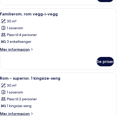
tilgjengelighetstilpasset
Åpne
Sengetøy av topp kvalitet, dundyner,
6
Familierom, rom vegg-i-vegg
alle
30 m²
bildene
1 soverom
av
Familierom,
Plass til 4 personer
rom
3 enkeltsenger
vegg-
Mer
Mer informasjon
i-
informasjon
vegg
om
Se priser
Familierom,
rom
vegg-
Åpne
Sengetøy av topp kvalitet, dundyner,
7
i-
Rom – superior, 1 kingsize-seng
alle
vegg
30 m²
bildene
1 soverom
av
Rom
Plass til 2 personer
–
1 kingsize-seng
superior,
Mer
Mer informasjon