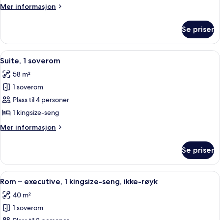
junior,
Mer
Mer informasjon
1
informasjon
kingsize-
om
Se priser
Suite
seng
–
junior,
Åpne
Suite, 1 soverom | Oppholdsområde |
8
1
Suite, 1 soverom
alle
kingsize-
58 m²
seng
bildene
1 soverom
av
Suite,
Plass til 4 personer
1
1 kingsize-seng
soverom
Mer
Mer informasjon
informasjon
om
Se priser
Suite,
1
soverom
Åpne
Sengetøy av topp kvalitet, dundyner,
9
Rom – executive, 1 kingsize-seng, ikke-røyk
alle
40 m²
bildene
1 soverom
av