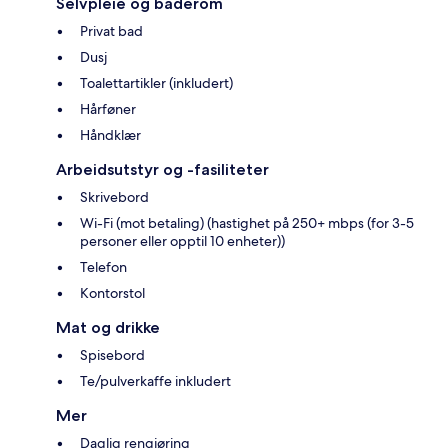
Selvpleie og baderom
Privat bad
Dusj
Toalettartikler (inkludert)
Hårføner
Håndklær
Arbeidsutstyr og -fasiliteter
Skrivebord
Wi-Fi (mot betaling) (hastighet på 250+ mbps (for 3-5
personer eller opptil 10 enheter))
Telefon
Kontorstol
Mat og drikke
Spisebord
Te/pulverkaffe inkludert
Mer
Daglig rengjøring