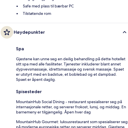
Safe med plass til bærbar PC
Tilstøtende rom
Høydepunkter
Spa
Gjestene kan unne seg en deilig behandling på dette hotellet
sitt spa med alle fasiliteter. Tjenester inkluderer blant annet
dypvevsmassasje, idrettsmassasje og svensk massasje. Spaet
er utstyrt med en badstue, et boblebad og et dampbad.
Spaet er åpent daglig.
Spisesteder
MountainHub Social Dining - restaurant spesialiserer seg på
internasjonale retter, og serverer frokost, lunsj, og middag. En
barnemeny er tilgjengelig. Åpen hver dag
MountainHub Gourmet: luksusrestaurant som spesialiserer seg
på moderne europeiske retter og serverer middag. Gjestene