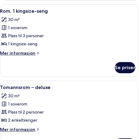
Åpne
Sengetøy av topp kvalitet, dundyner,
8
Rom, 1 kingsize-seng
alle
30 m²
bildene
1 soverom
av
Rom,
Plass til 3 personer
1
1 kingsize-seng
kingsize-
Mer
Mer informasjon
seng
informasjon
om
Se priser
Rom,
1
kingsize-
Åpne
Sengetøy av topp kvalitet, dundyner,
5
seng
Tomannsrom – deluxe
alle
30 m²
bildene
1 soverom
av
Tomannsrom
Plass til 2 personer
–
2 enkeltsenger
deluxe
Mer
Mer informasjon
informasjon