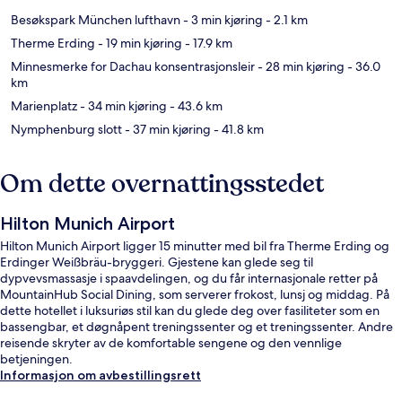
Besøkspark München lufthavn
- 3 min kjøring
- 2.1 km
Therme Erding
- 19 min kjøring
- 17.9 km
Minnesmerke for Dachau konsentrasjonsleir
- 28 min kjøring
- 36.0
km
Marienplatz
- 34 min kjøring
- 43.6 km
Nymphenburg slott
- 37 min kjøring
- 41.8 km
Om dette overnattingsstedet
Hilton Munich Airport
Hilton Munich Airport ligger 15 minutter med bil fra Therme Erding og
Erdinger Weißbräu-bryggeri. Gjestene kan glede seg til
dypvevsmassasje i spaavdelingen, og du får internasjonale retter på
MountainHub Social Dining, som serverer frokost, lunsj og middag. På
dette hotellet i luksuriøs stil kan du glede deg over fasiliteter som en
bassengbar, et døgnåpent treningssenter og et treningssenter. Andre
reisende skryter av de komfortable sengene og den vennlige
betjeningen.
Informasjon om avbestillingsrett