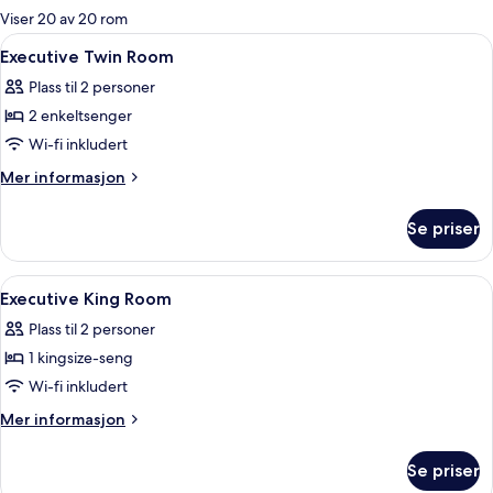
for
Viser 20 av 20 rom
rom
Åpne
Sengetøy av topp kvalitet, dundyner,
5
Executive Twin Room
alle
Plass til 2 personer
bildene
2 enkeltsenger
av
Executive
Wi-fi inkludert
Twin
Mer
Mer informasjon
Room
informasjon
om
Se priser
Executive
Twin
Room
Åpne
Sengetøy av topp kvalitet, dundyner,
4
Executive King Room
alle
Plass til 2 personer
bildene
1 kingsize-seng
av
Executive
Wi-fi inkludert
King
Mer
Mer informasjon
Room
informasjon
om
Se priser
Executive