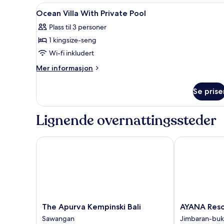
soverom
Åpne
Sengetøy av topp kvalitet, m
17
(Residence)
Ocean Villa With Private Pool
alle
Plass til 3 personer
bildene
1 kingsize-seng
av
Ocean
Wi-fi inkludert
Villa
Mer
Mer informasjon
With
informasjon
om
Private
Se prise
Ocean
Pool
Villa
With
Lignende overnattingssteder
Private
Pool
The Apurva Kempinski Bali
AYANA Resort
The
AYANA
The Apurva Kempinski Bali
AYANA Resor
Apurva
Resort
Sawangan
Jimbaran-buk
Kempinski
Bali