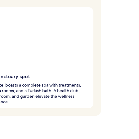
anctuary spot
tel boasts a complete spa with treatments,
 rooms, and a Turkish bath. A health club,
 room, and garden elevate the wellness
ence.