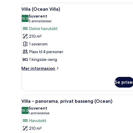
Bed
Åpne
Villa (Ocean Villa) | Utsikt fra 
16
Villa (Ocean Villa)
alle
Suverent
bildene
10,0
10,0 av 10
(3
3 anmeldelser
av
anmeldelser)
Delvis havutsikt
Villa
210 m²
(Ocean
1 soverom
Villa)
Plass til 4 personer
1 kingsize-seng
Mer
Mer informasjon
informasjon
om
Se prise
Villa
(Ocean
Villa)
Åpne
Villa – panorama, privat bassen
17
Villa – panorama, privat basseng (Ocean)
alle
Suverent
bildene
10,0
10,0 av 10
(1
1 anmeldelse
av
anmeldelse)
Havutsikt
Villa
210 m²
–