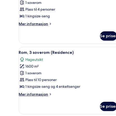
1 soverom
panorama,
Plass til 4 personer
privat
1 kingsize-seng
basseng
(Ocean)
Mer
Mer informasjon
informasjon
om
Se prise
Villa
–
panorama,
Åpne
Sengetøy av topp kvalitet, m
8
privat
Rom, 3 soverom (Residence)
alle
basseng
Hageutsikt
(Ocean)
bildene
1600 m²
av
Rom,
1 soverom
3
Plass til 10 personer
soverom
1 kingsize-seng og 4 enkeltsenger
(Residence)
Mer
Mer informasjon
informasjon
om
Se prise
Rom,
3