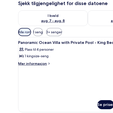
Sjekk tilgjengelighet for disse datoene
Sjekk tilgjengelighet for i kveld, aug. 7 - aug. 8
Sjekk tilgjeng
I kveld
aug. 7 - aug. 8
a
Tilgjengelige
Alle rom
1 seng
3+ senger
filtre
Åpne
Sengetøy av topp kvalitet, m
for
9
Panoramic Ocean Villa with Private Pool - King Be
alle
rom
Plass til 4 personer
bildene
1 kingsize-seng
av
Panoramic
Mer
Mer informasjon
informasjon
Ocean
om
Villa
Panoramic
with
Ocean
Private
Villa
with
Pool
Private
-
Pool
King
-
Se prise
Bed
King