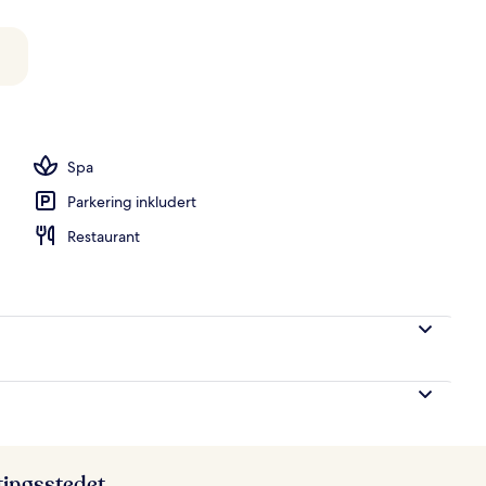
eng og solsenger
Spa
Parkering inkludert
Restaurant
ttingsstedet