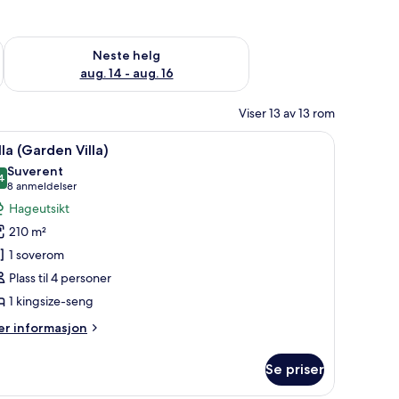
, aug. 7 - aug. 9
Sjekk tilgjengelighet for neste helg, aug. 14 - aug. 16
Neste helg
aug. 14 - aug. 16
Viser 13 av 13 rom
 rommet
pne
Villa (Garden Villa) | Utsikt fra rommet
15
lla (Garden Villa)
le
Suverent
ildene
4
9,4 av 10
(8
8 anmeldelser
v
anmeldelser)
Hageutsikt
lla
210 m²
Garden
1 soverom
lla)
Plass til 4 personer
1 kingsize-seng
er
r informasjon
formasjon
m
Se priser
lla
arden