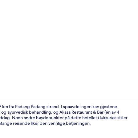
Video laget 
g 7 km fra Padang Padang strand. I spaavdelingen kan gjestene
og ayurvedisk behandling, og Akasa Restaurant & Bar (én av 4
middag. Noen andre høydepunkter på dette hotellet i luksuriøs stil er
Privat basse
 Mange reisende liker den vennlige betjeningen.