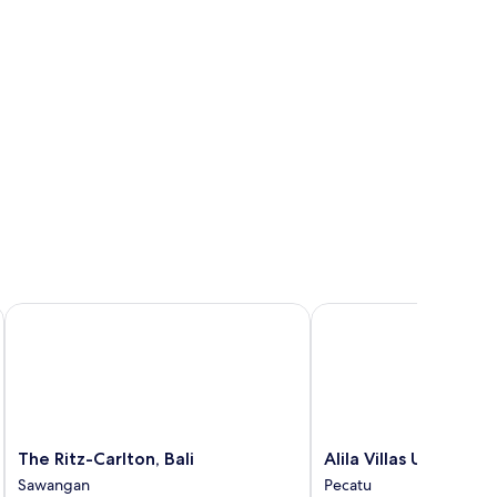
 Bay
The Ritz-Carlton, Bali
Alila Villas Uluwatu, Bal
The
Alila
The Ritz-Carlton, Bali
Alila Villas Uluwatu, B
Ritz-
Villas
Sawangan
Pecatu
Carlton,
Uluwatu,