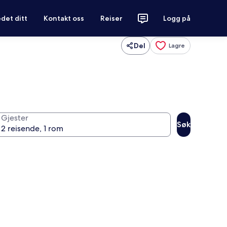
det ditt
Kontakt oss
Reiser
Logg på
Del
Lagre
Gjester
Søk