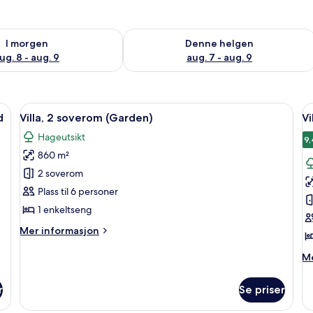
elighet for i morgen, aug. 8 - aug. 9
Sjekk tilgjengelighet for denne helgen
I morgen
Denne helgen
ug. 8 - aug. 9
aug. 7 - aug. 9
emory foam-senger, minibar og safe på rommet
Åpne
Villa, 2 soverom (Garden) | Utsikt fra
Å
12
d
Villa, 2 soverom (Garden)
Vi
alle
al
Hageutsikt
bildene
b
9,
860 m²
av
a
Villa,
Vi
2 soverom
2
(
Plass til 6 personer
soverom
Vi
1 enkeltseng
(Garden)
Mer
Mer informasjon
informasjon
om
M
Me
Villa,
in
2
o
r
Se priser
soverom
Vi
(Garden)
(G