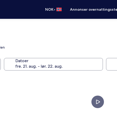
•
NOK
Annonser overnattingsste
den
Datoer