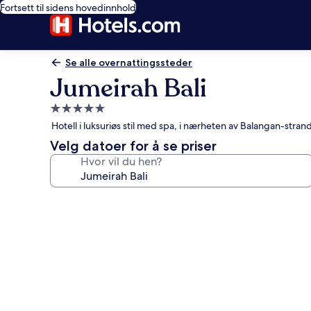
Fortsett til sidens hovedinnhold
Se alle overnattingssteder
Jumeirah Bali
Overnattingssted
med
Hotell i luksuriøs stil med spa, i nærheten av Balangan-stran
5.0
Velg datoer for å se priser
stjerner
Hvor vil du hen?
Bildegalleri
av
Jumeirah
Bali