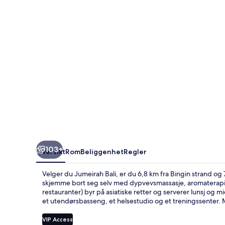
103+
Oversikt
Rom
Beliggenhet
Regler
Velger du Jumeirah Bali, er du 6,8 km fra Bingin strand o
skjemme bort seg selv med dypvevsmassasje, aromaterapi 
restauranter) byr på asiatiske retter og serverer lunsj og 
et utendørsbasseng, et helsestudio og et treningssenter.
VIP Access