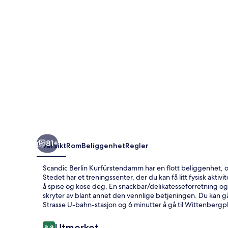
81+
Oversikt
Rom
Beliggenhet
Regler
Scandic Berlin Kurfürstendamm har en flott beliggenhet, o
Stedet har et treningssenter, der du kan få litt fysisk aktivi
å spise og kose deg. En snackbar/delikatesseforretning o
skryter av blant annet den vennlige betjeningen. Du kan gå t
Strasse U-bahn-stasjon og 6 minutter å gå til Wittenbergp
Anmeldelser
Utmerket
8,8