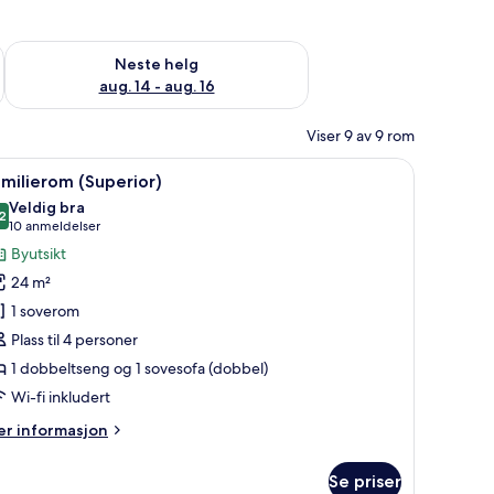
, aug. 7 - aug. 9
Sjekk tilgjengelighet for neste helg, aug. 14 - aug. 16
Neste helg
aug. 14 - aug. 16
Viser 9 av 9 rom
mmet, skrivebord og skrivebord for bærbar PC
pne
Familierom (Superior) | Safe på rommet, skri
6
milierom (Superior)
le
Veldig bra
ildene
2
8,2 av 10
(10
10 anmeldelser
v
anmeldelser)
Byutsikt
amilierom
24 m²
Superior)
1 soverom
Plass til 4 personer
1 dobbeltseng og 1 sovesofa (dobbel)
Wi-fi inkludert
er
r informasjon
formasjon
m
Se priser
milierom