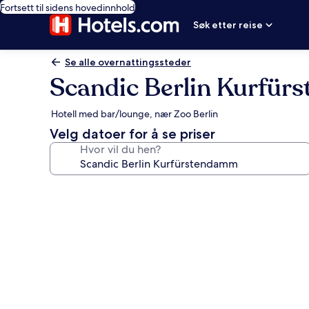
Fortsett til sidens hovedinnhold
Søk etter reise
Se alle overnattingssteder
Scandic Berlin Kurfü
Hotell med bar/lounge, nær Zoo Berlin
Velg datoer for å se priser
Hvor vil du hen?
Bildegalleri
av
Scandic
Berlin
Kurfürstendamm