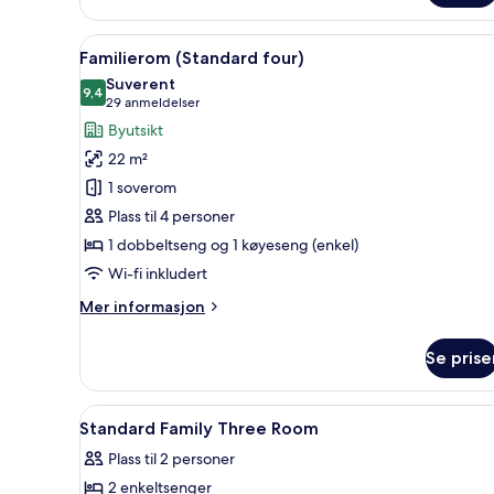
–
standard
Åpne
Familierom (Standard four) | 
8
Familierom (Standard four)
alle
Suverent
bildene
9,4
9,4 av 10
(29
29 anmeldelser
av
anmeldelser)
Byutsikt
Familierom
22 m²
(Standard
1 soverom
four)
Plass til 4 personer
1 dobbeltseng og 1 køyeseng (enkel)
Wi-fi inkludert
Mer
Mer informasjon
informasjon
om
Se prise
Familierom
(Standard
four)
Åpne
Safe på rommet, skrivebord og
6
Standard Family Three Room
alle
Plass til 2 personer
bildene
2 enkeltsenger
av