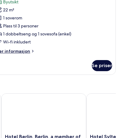
anmeldelser)
Byutsikt
amilierom
22 m²
Three)
1 soverom
Plass til 3 personer
1 dobbeltseng og 1 sovesofa (enkel)
Wi-fi inkludert
er
r informasjon
formasjon
m
Se priser
milierom
hree)
Hotel Berlin, Berlin, a member of Radisson Individuals
Hotel Sylter Hof Berlin
Hotel
Hotel
Hotel Berlin, Berlin, a member of
Hotel Sylter Hof Berl