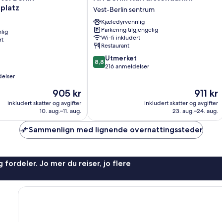
Berlin
platz
Vest-Berlin sentrum
Kurfürstendamm
Kjæledyrvennlig
atz
Vest-
Parkering tilgjengelig
lig
Berlin
Wi-fi inkludert
rt
sentrum
Restaurant
8.8
Utmerket
8,8
av
216 anmeldelser
10,
delser
Utmerket,
Prisen
Prisen
905 kr
911 kr
216
er
er
anmeldelser
inkludert skatter og avgifter
inkludert skatter og avgifter
905 kr
911 kr
10. aug.–11. aug.
23. aug.–24. aug.
Sammenlign med lignende overnattingssteder
 fordeler. Jo mer du reiser, jo flere