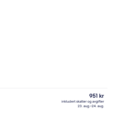
Restaurant
Den
951 kr
nåværende
inkludert skatter og avgifter
prisen
23. aug.–24. aug.
ter
Treningsfasiliteter
er
951 kr