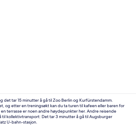
Eksteriør
g det tar 15 minutter å gå til Zoo Berlin og Kurfürstendamm.
tet, og etter en treningsøkt kan du ta turen til kafeen eller baren for
g en terrasse er noen andre høydepunkter her. Andre reisende
Møtefasilite
il kollektivtransport: Det tar 3 minutter å gå til Augsburger
latz U-bahn-stasjon.