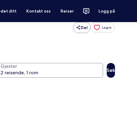
det ditt
Kontakt oss
Reiser
Logg på
Del
Lagre
Gjester
Søk