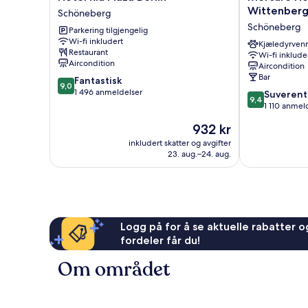
Riu
Hotel
Wittenberg
Schöneberg
Plaza
Berlin
Schöneberg
Parkering tilgjengelig
Berlin
Wittenbergpl
Wi-fi inkludert
Schöneberg
Schöneberg
Kjæledyrvenn
Restaurant
Wi-fi inklude
Aircondition
Aircondition
Bar
9.0
Fantastisk
9,0
av
1 496 anmeldelser
9.4
Suverent
9,4
10,
av
1 110 anmel
Fantastisk,
10,
Prisen
932 kr
1 496
Suverent,
er
anmeldelser
1 110
inkludert skatter og avgifter
932 kr
23. aug.–24. aug.
anmeldelser
Logg på for å se aktuelle rabatter og
fordeler får du!
Om området