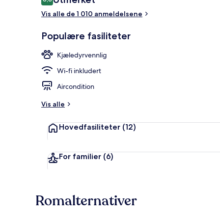
8,8 av 10 –
Vis alle de 1 010 anmeldelsene
Bar (på overn
Populære fasiliteter
Kjæledyrvennlig
Wi-fi inkludert
Aircondition
Vis alle
Hovedfasiliteter
(12)
For familier
(6)
Romalternativer