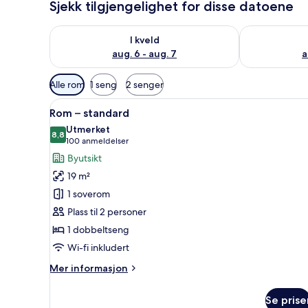
Sjekk tilgjengelighet for disse datoene
Sjekk tilgjengelighet for i kveld, aug. 6 - aug. 7
Sjekk tilgjeng
I kveld
aug. 6 - aug. 7
a
Tilgjengelige
Alle rom
1 seng
2 senger
filtre
Åpne
Rom – standard | Safe på romm
for
7
Rom – standard
alle
rom
Utmerket
bildene
8,8
8,8 av 10
(100
100 anmeldelser
av
anmeldelser)
Byutsikt
Rom
19 m²
–
1 soverom
standard
Plass til 2 personer
1 dobbeltseng
Wi-fi inkludert
Mer
Mer informasjon
informasjon
om
Se prise
Rom