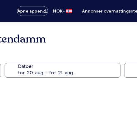
•
Åpne appen
NOK
Annonser overnattingsste
rstendamm
Datoer