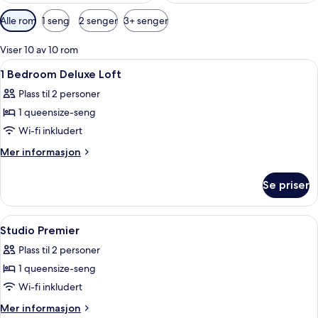
Tilgjengelige
Alle rom
1 seng
2 senger
3+ senger
filtre
for
Viser 10 av 10 rom
rom
Åpne
Safe på rommet, lydisolert, strykejer
8
1 Bedroom Deluxe Loft
alle
Plass til 2 personer
bildene
1 queensize-seng
av
1
Wi-fi inkludert
Bedroom
Mer
Mer informasjon
Deluxe
informasjon
om
Loft
Se priser
1
Bedroom
Deluxe
Åpne
Safe på rommet, lydisolert, strykejer
10
Loft
Studio Premier
alle
Plass til 2 personer
bildene
1 queensize-seng
av
Studio
Wi-fi inkludert
Premier
Mer
Mer informasjon