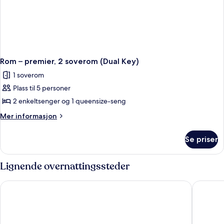
Rom – premier, 2 soverom (Dual Key)
1 soverom
Plass til 5 personer
2 enkeltsenger og 1 queensize-seng
Mer
Mer informasjon
informasjon
om
Se priser
Rom
–
premier,
Lignende overnattingssteder
2
soverom
Hotel Mi Rochor
Hotel Bo
(Dual
Key)