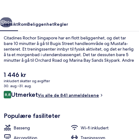
rige
Neste
50+
Oversikt
Rom
Beliggenhet
Regler
Citadines Rochor Singapore har en flott beliggenhet, og det tar
bare 10 minutter å gå til Bugis Street handleområde og Mustafa-
senteret. Et treningssenter innbyr til fysisk aktivitet, og det er herlig
å ta et morgenbad i utendørsbassenget. Det tar dessuten bare 5
minutter å gå til Orchard Road og Marina Bay Sands Skypark. Andre
reisende liker at det er kort avstand til kollektivtransport: Det tar 4
minutter å gå til Lille India stasjon og 4 minutter å gå til Rochor MRT-
Den
1 446 kr
stasjon.
nåværende
inkludert skatter og avgifter
prisen
30. aug.–31. aug.
Utendørsbasseng
er
Anmeldelser
Utmerket
8,8
Vis alle de 841 anmeldelsene
1 446 kr
8,8 av 10 –
Populære fasiliteter
Basseng
Wi-fi inkludert
Aircondition
Treningsrom