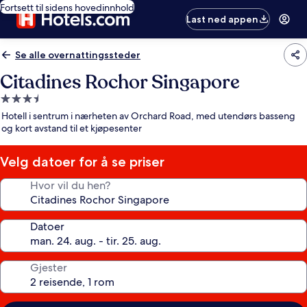
Fortsett til sidens hovedinnhold
Last ned appen
Se alle overnattingssteder
Citadines Rochor Singapore
Overnattingssted
med
Hotell i sentrum i nærheten av Orchard Road, med utendørs basseng
3.5
og kort avstand til et kjøpesenter
stjerner
Velg datoer for å se priser
Hvor vil du hen?
Datoer
Gjester