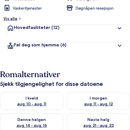
Vaskeritjenester
Døgnåpen resepsjon
Vis alle
Hovedfasiliteter
(12)
Føl deg som hjemme
(6)
Romalternativer
Sjekk tilgjengelighet for disse datoene
Sjekk tilgjengelighet for i kveld, aug. 10 - aug. 11
Sjekk tilgjengelighet for i morg
I kveld
I morgen
aug. 10 - aug. 11
aug. 11 - aug. 12
Sjekk tilgjengelighet for denne helgen, aug. 14 - aug. 16
Sjekk tilgjengelighet for neste
Denne helgen
Neste helg
aug. 14 - aug. 16
aug. 21 - aug. 23