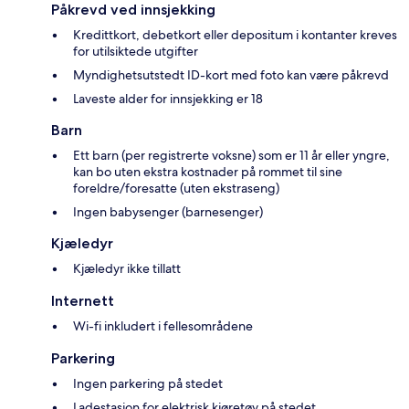
Påkrevd ved innsjekking
Kredittkort, debetkort eller depositum i kontanter kreves
for utilsiktede utgifter
Myndighetsutstedt ID-kort med foto kan være påkrevd
Laveste alder for innsjekking er 18
Barn
Ett barn (per registrerte voksne) som er 11 år eller yngre,
kan bo uten ekstra kostnader på rommet til sine
foreldre/foresatte (uten ekstraseng)
Ingen babysenger (barnesenger)
Kjæledyr
Kjæledyr ikke tillatt
Internett
Wi-fi inkludert i fellesområdene
Parkering
Ingen parkering på stedet
Ladestasjon for elektrisk kjøretøy på stedet