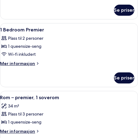
informasjon
om
Se priser
Studio
Premier
Åpne
Safe på rommet, lydisolert, strykejer
8
1 Bedroom Premier
alle
Plass til 2 personer
bildene
1 queensize-seng
av
1
Wi-fi inkludert
Bedroom
Mer
Mer informasjon
Premier
informasjon
om
Se priser
1
Bedroom
Premier
Åpne
Safe på rommet, lydisolert, strykejer
5
Rom – premier, 1 soverom
alle
34 m²
bildene
Plass til 3 personer
av
Rom
1 queensize-seng
–
Mer
Mer informasjon
premier,
informasjon