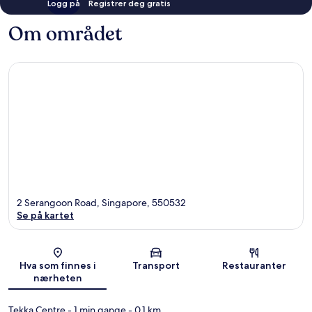
Logg på
Registrer deg gratis
Om området
2 Serangoon Road, Singapore, 550532
Se på kartet
Kart
Hva som finnes i
Transport
Restauranter
nærheten
Tekka Centre
- 1 min gange
- 0.1 km