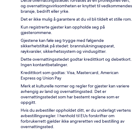
Dette overnattingsstedet forvaltes av en profesjonell vert,
og overnattingsvirksomheten er knyttet til vedkommendes
bransje, bedrift eller yrke.
Det er ikke mulig å garantere at du vil bli tildelt et stille rom.
Kun registrerte gjester kan oppholde seg på
gjesterommene.
Gjestene kan føle seg trygge med følgende
sikkerhetstiltak på stedet: brannslukningsapparat,
røykvarsler, sikkerhetssystem og vindusgitter.
Dette overnattingsstedet godtar kredittkort og debetkort.
Ingen kontantbetalinger.
Kredittkort som godtas: Visa, Mastercard, American
Express og Union Pay
Merk at kulturelle normer og regler for gjester kan variere
avhengig av land og overnattingssted. Det er
overnattingsstedet som har bestemt reglene som er
oppgitt.
Hvis du avbestiller oppholdet ditt, er du underlagt vertens
avbestillingsregler. I henhold til EUs forskrifter om
forbrukerrett gjelder ikke angreretten ved bestilling av
overnattingssted.