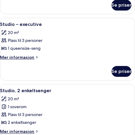
om
Se priser
Studio
–
premier
Åpne
Safe på rommet, lydisolert, strykejer
4
Studio – executive
alle
20 m²
bildene
Plass til 3 personer
av
Studio
1 queensize-seng
–
Mer
Mer informasjon
executive
informasjon
om
Se priser
Studio
–
executive
Åpne
Safe på rommet, lydisolert, strykejer
5
Studio, 2 enkeltsenger
alle
20 m²
bildene
1 soverom
av
Studio,
Plass til 3 personer
2
2 enkeltsenger
enkeltsenger
Mer
Mer informasjon