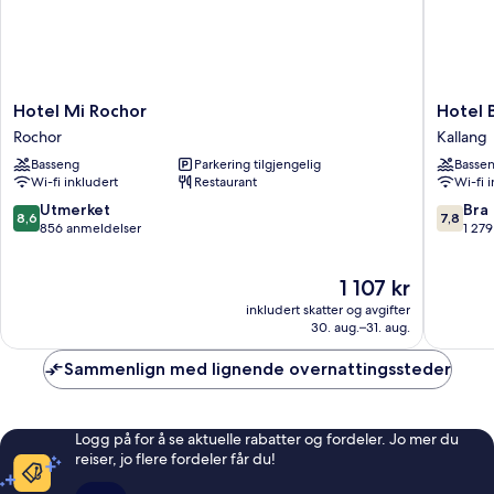
Hotel
Hotel
Hotel Mi Rochor
Hotel 
Mi
Boss
Rochor
Kallang
Rochor
Kallang
Basseng
Parkering tilgjengelig
Basse
Rochor
Wi-fi inkludert
Restaurant
Wi-fi 
8.6
7.8
Utmerket
Bra
8,6
7,8
av
av
856 anmeldelser
1 27
10,
10,
Utmerket,
Bra,
Prisen
1 107 kr
856
1 279
er
anmeldelser
anmelde
inkludert skatter og avgifter
1 107 kr
30. aug.–31. aug.
Sammenlign med lignende overnattingssteder
Logg på for å se aktuelle rabatter og fordeler. Jo mer du
reiser, jo flere fordeler får du!