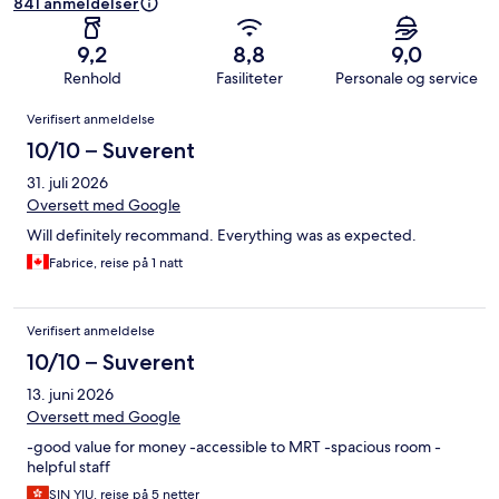
841 anmeldelser
9,2
8,8
9,0
Renhold
Fasiliteter
Personale og service
Anmeldelser
Verifisert anmeldelse
10/10 – Suverent
31. juli 2026
Oversett med Google
Will definitely recommand. Everything was as expected.
Fabrice, reise på 1 natt
Verifisert anmeldelse
10/10 – Suverent
13. juni 2026
Oversett med Google
-good value for money -accessible to MRT -spacious room -
helpful staff
SIN YIU, reise på 5 netter