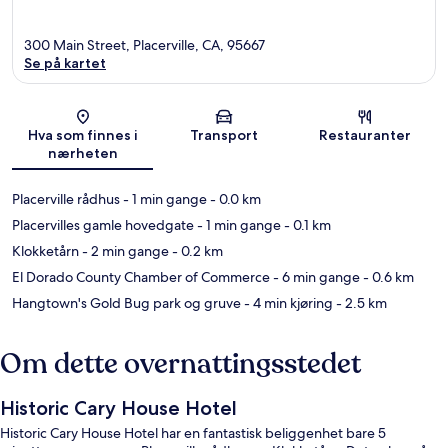
300 Main Street, Placerville, CA, 95667
Se på kartet
Kart
Hva som finnes i
Transport
Restauranter
nærheten
Placerville rådhus
- 1 min gange
- 0.0 km
Placervilles gamle hovedgate
- 1 min gange
- 0.1 km
Klokketårn
- 2 min gange
- 0.2 km
El Dorado County Chamber of Commerce
- 6 min gange
- 0.6 km
Hangtown's Gold Bug park og gruve
- 4 min kjøring
- 2.5 km
Om dette overnattingsstedet
Historic Cary House Hotel
Historic Cary House Hotel har en fantastisk beliggenhet bare 5