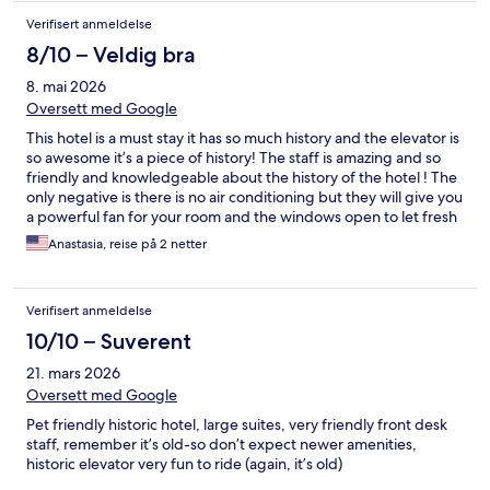
Verifisert anmeldelse
8/10 – Veldig bra
8. mai 2026
Oversett med Google
This hotel is a must stay it has so much history and the elevator is
so awesome it’s a piece of history! The staff is amazing and so
friendly and knowledgeable about the history of the hotel ! The
only negative is there is no air conditioning but they will give you
a powerful fan for your room and the windows open to let fresh
air in ! If you are traveling thru the area please stay here !
Anastasia, reise på 2 netter
Verifisert anmeldelse
10/10 – Suverent
21. mars 2026
Oversett med Google
Pet friendly historic hotel, large suites, very friendly front desk
staff, remember it’s old-so don’t expect newer amenities,
historic elevator very fun to ride (again, it’s old)