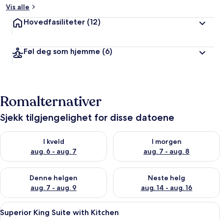
Vis alle
Hovedfasiliteter
(12)
Føl deg som hjemme
(6)
Romalternativer
Sjekk tilgjengelighet for disse datoene
Sjekk tilgjengelighet for i kveld, aug. 6 - aug. 7
Sjekk tilgjengelighet for i mor
I kveld
I morgen
aug. 6 - aug. 7
aug. 7 - aug. 8
Sjekk tilgjengelighet for denne helgen, aug. 7 - aug. 9
Sjekk tilgjengelighet for neste 
Denne helgen
Neste helg
aug. 7 - aug. 9
aug. 14 - aug. 16
Åpne
Sengetøy av topp kvalitet, senger me
8
Superior King Suite with Kitchen
alle