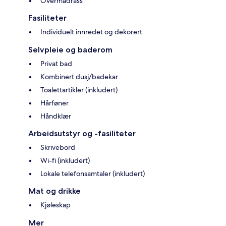
Overmadrass
Fasiliteter
Individuelt innredet og dekorert
Selvpleie og baderom
Privat bad
Kombinert dusj/badekar
Toalettartikler (inkludert)
Hårføner
Håndklær
Arbeidsutstyr og -fasiliteter
Skrivebord
Wi-fi (inkludert)
Lokale telefonsamtaler (inkludert)
Mat og drikke
Kjøleskap
Mer