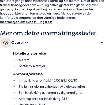
minutters gange unna Placerville rådhus og Klokketårn. Det er bare å se
frem til frynsegoder som wi-fi, og aktive gjester kan glede seg over
gang-/sykkelstier, kajakkpadling og terrengsykling. Noen andre
høydepunkter er en terrasse og en hage. Mange skryter av de
komfortable sengene og den vennlige betjeningen.
Informasjon om avbestillingsrett
Mer om dette overnattingsstedet
Overblikk
Hotellets størrelse
40 rom
Består av 4 etasjer
Ankomst/avreise
Innsjekkingen er fra kl. 15.00 til kl. 00.30
Tidlig innsjekking avhenger av tilgjengelighet
Sen innsjekking avhenger av tilgjengelighet
Aldersgrense for innsjekking: 18 år
Utsjekking kl. 11.00