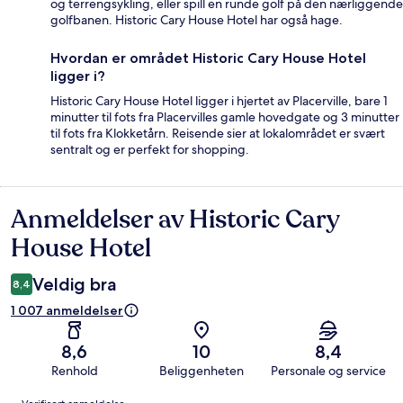
og terrengsykling, eller spill en runde golf på den nærliggende
golfbanen. Historic Cary House Hotel har også hage.
Hvordan er området Historic Cary House Hotel
ligger i?
Historic Cary House Hotel ligger i hjertet av Placerville, bare 1
minutter til fots fra Placervilles gamle hovedgate og 3 minutter
til fots fra Klokketårn. Reisende sier at lokalområdet er svært
sentralt og er perfekt for shopping.
Anmeldelser av Historic Cary
Anmeldelser
House Hotel
Veldig bra
8,4
1 007 anmeldelser
8,6
10
8,4
Renhold
Beliggenheten
Personale og service
Anmeldelser