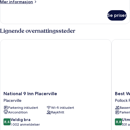
Suite,
Mer
Mer informasjon
1
informasjon
om
King
Se priser
Superior
Bed,
Suite,
Kitchenette
1
Lignende overnattingssteder
King
Bed,
National 9 Inn Placerville
Best Wes
Kitchenette
National
Best
National 9 Inn Placerville
Best W
9
Western
Placerville
Pollock 
Inn
Stageco
Parkering inkludert
Wi-fi inkludert
Basse
Placerville
Inn
Aircondition
Røykfritt
Parker
Placerville
Pollock
Pines
8.4
8.8
Veldig bra
Utm
8,4
8,8
av
av
1 002 anmeldelser
531 
10,
10,