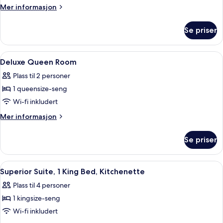
1
Mer
Mer informasjon
kingsize-
informasjon
seng,
om
Se priser
Suite
tekjøkken
–
superior,
Åpne
Sengetøy av topp kvalitet, senger me
2
1
Deluxe Queen Room
alle
kingsize-
Plass til 2 personer
seng,
bildene
tekjøkken
1 queensize-seng
av
Deluxe
Wi-fi inkludert
Queen
Mer
Mer informasjon
Room
informasjon
om
Se priser
Deluxe
Queen
Room
Åpne
Sengetøy av topp kvalitet, senger me
5
Superior Suite, 1 King Bed, Kitchenette
alle
Plass til 4 personer
bildene
1 kingsize-seng
av
Superior
Wi-fi inkludert