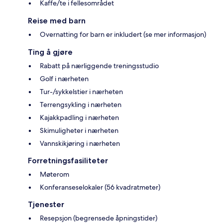
Kaffe/te i fellesområdet
Reise med barn
Overnatting for barn er inkludert (se mer informasjon)
Ting å gjøre
Rabatt på nærliggende treningsstudio
Golf i nærheten
Tur-/sykkelstier i nærheten
Terrengsykling i nærheten
Kajakkpadling i nærheten
Skimuligheter i nærheten
Vannskikjøring i nærheten
Forretningsfasiliteter
Møterom
Konferanseselokaler (56 kvadratmeter)
Tjenester
Resepsjon (begrensede åpningstider)