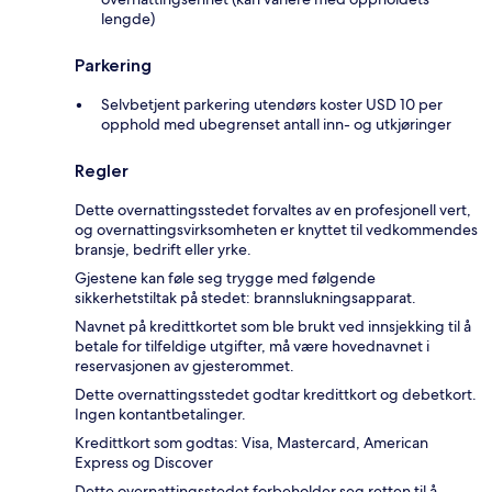
lengde)
Parkering
Selvbetjent parkering utendørs koster USD 10 per
opphold med ubegrenset antall inn- og utkjøringer
Regler
Dette overnattingsstedet forvaltes av en profesjonell vert,
og overnattingsvirksomheten er knyttet til vedkommendes
bransje, bedrift eller yrke.
Gjestene kan føle seg trygge med følgende
sikkerhetstiltak på stedet: brannslukningsapparat.
Navnet på kredittkortet som ble brukt ved innsjekking til å
betale for tilfeldige utgifter, må være hovednavnet i
reservasjonen av gjesterommet.
Dette overnattingsstedet godtar kredittkort og debetkort.
Ingen kontantbetalinger.
Kredittkort som godtas: Visa, Mastercard, American
Express og Discover
Dette overnattingsstedet forbeholder seg retten til å