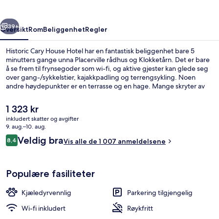
rige
Neste
39+
Oversikt
Rom
Beliggenhet
Regler
Historic Cary House Hotel har en fantastisk beliggenhet bare 5
minutters gange unna Placerville rådhus og Klokketårn. Det er bare
å se frem til frynsegoder som wi-fi, og aktive gjester kan glede seg
over gang-/sykkelstier, kajakkpadling og terrengsykling. Noen
andre høydepunkter er en terrasse og en hage. Mange skryter av
de komfortable sengene og den vennlige betjeningen.
Den
1 323 kr
nåværende
inkludert skatter og avgifter
prisen
9. aug.–10. aug.
Utendørsservering
er
Anmeldelser
Veldig bra
8,4
Vis alle de 1 007 anmeldelsene
1 323 kr
8,4 av 10 –
Populære fasiliteter
Kjæledyrvennlig
Parkering tilgjengelig
Wi-fi inkludert
Røykfritt