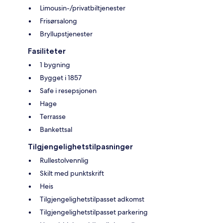
Limousin-/privatbiltjenester
Frisørsalong
Bryllupstjenester
Fasiliteter
1 bygning
Bygget i 1857
Safe i resepsjonen
Hage
Terrasse
Bankettsal
Tilgjengelighetstilpasninger
Rullestolvennlig
Skilt med punktskrift
Heis
Tilgjengelighetstilpasset adkomst
Tilgjengelighetstilpasset parkering