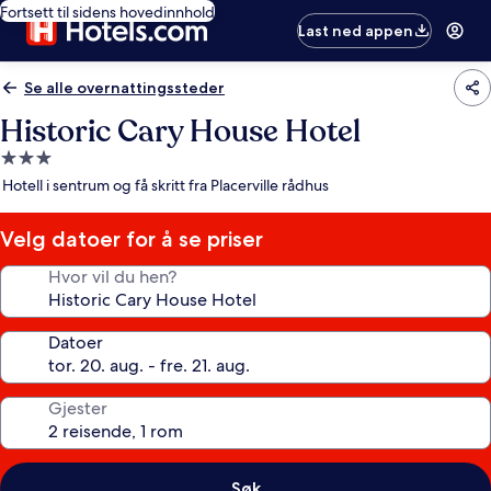
Fortsett til sidens hovedinnhold
Last ned appen
Se alle overnattingssteder
Historic Cary House Hotel
Overnattingssted
med
Hotell i sentrum og få skritt fra Placerville rådhus
3.0
stjerner
Velg datoer for å se priser
Hvor vil du hen?
Datoer
Gjester
Søk