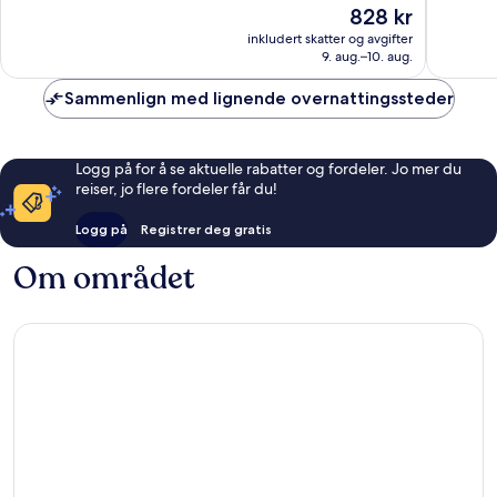
Prisen
828 kr
Veldig
Utmerke
er
bra,
531
inkludert skatter og avgifter
828 kr
9. aug.–10. aug.
1 002
anmelde
anmeldelser
Sammenlign med lignende overnattingssteder
Logg på for å se aktuelle rabatter og fordeler. Jo mer du
reiser, jo flere fordeler får du!
Logg på
Registrer deg gratis
Om området