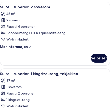
1
Åpne
Suite – superior, 2 soverom | Sengetø
6
Queen
Suite – superior, 2 soverom
alle
Bed
46 m²
bildene
2 soverom
av
Suite
Plass til 4 personer
–
1 dobbeltseng ELLER 1 queensize-seng
superior,
Wi-fi inkludert
2
Mer
Mer informasjon
soverom
informasjon
om
Se priser
Suite
–
superior,
Åpne
Suite – superior, 1 kingsize-seng, tek
8
2
Suite – superior, 1 kingsize-seng, tekjøkken
alle
soverom
37 m²
bildene
1 soverom
av
Suite
Plass til 2 personer
–
1 kingsize-seng
superior,
Wi-fi inkludert