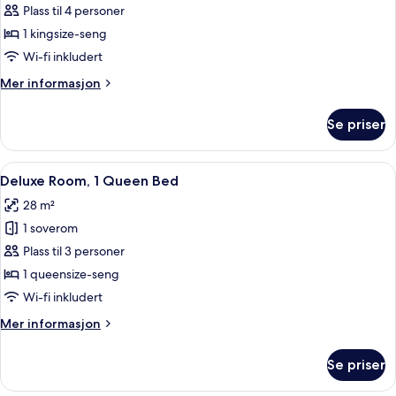
Plass til 4 personer
bildene
1 kingsize-seng
av
Superior
Wi-fi inkludert
King
Mer
Mer informasjon
Suite
informasjon
om
with
Se priser
Superior
Kitchen
King
Suite
Åpne
Deluxe Room, 1 Queen Bed | Sengetøy 
6
with
Deluxe Room, 1 Queen Bed
alle
Kitchen
28 m²
bildene
1 soverom
av
Deluxe
Plass til 3 personer
Room,
1 queensize-seng
1
Wi-fi inkludert
Queen
Mer
Mer informasjon
Bed
informasjon
om
Se priser
Deluxe
Room,