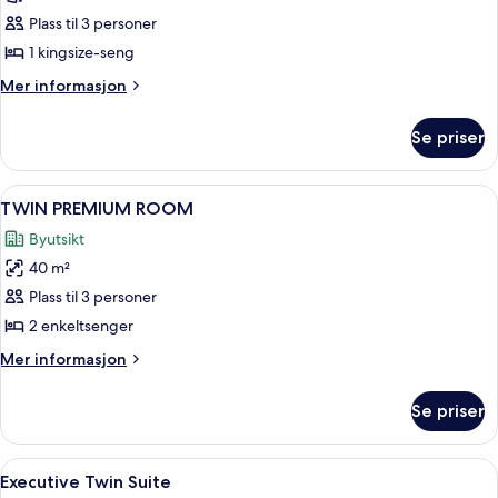
PREMIUM
Plass til 3 personer
ROOM
1 kingsize-seng
Mer
Mer informasjon
informasjon
om
Se priser
KING
PREMIUM
ROOM
Åpne
TV
8
TWIN PREMIUM ROOM
alle
Byutsikt
bildene
40 m²
av
TWIN
Plass til 3 personer
PREMIUM
2 enkeltsenger
ROOM
Mer
Mer informasjon
informasjon
om
Se priser
TWIN
PREMIUM
ROOM
Åpne
Lobby
4
Executive Twin Suite
alle