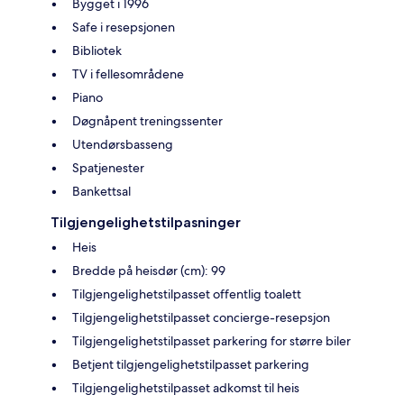
Bygget i 1996
Safe i resepsjonen
Bibliotek
TV i fellesområdene
Piano
Døgnåpent treningssenter
Utendørsbasseng
Spatjenester
Bankettsal
Tilgjengelighetstilpasninger
Heis
Bredde på heisdør (cm): 99
Tilgjengelighetstilpasset offentlig toalett
Tilgjengelighetstilpasset concierge-resepsjon
Tilgjengelighetstilpasset parkering for større biler
Betjent tilgjengelighetstilpasset parkering
Tilgjengelighetstilpasset adkomst til heis