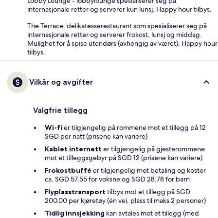
Lobby Lounge - lobbylounge spesialiserer seg på
internasjonale retter og serverer kun lunsj. Happy hour tilbys.
The Terrace: delikatesserestaurant som spesialiserer seg på
internasjonale retter og serverer frokost, lunsj og middag.
Mulighet for å spise utendørs (avhengig av været). Happy hour
tilbys.
Vilkår og avgifter
Valgfrie tillegg
Wi-fi
er tilgjengelig på rommene mot et tillegg på 12
SGD per natt (prisene kan variere)
Kablet internett
er tilgjengelig på gjesterommene
mot et tilleggsgebyr på SGD 12 (prisene kan variere)
Frokostbuffé
er tilgjengelig mot betaling og koster
ca. SGD 57.55 for voksne og SGD 28.78 for barn
Flyplasstransport
tilbys mot et tillegg på SGD
200.00 per kjøretøy (én vei, plass til maks 2 personer)
Tidlig innsjekking
kan avtales mot et tillegg (med