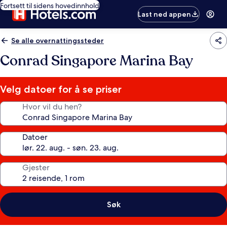
Fortsett til sidens hovedinnhold
Last ned appen
Se alle overnattingssteder
Conrad Singapore Marina Bay
Velg datoer for å se priser
Hvor vil du hen?
Datoer
Gjester
Søk