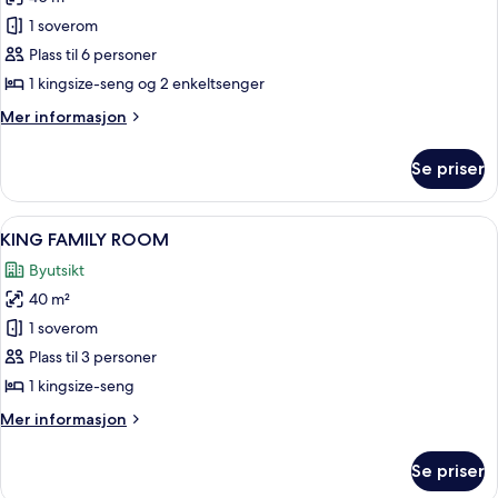
av
PREMIUM
1 soverom
FAMILY
Plass til 6 personer
CONNECTING
1 kingsize-seng og 2 enkeltsenger
Mer
Mer informasjon
informasjon
om
Se priser
PREMIUM
FAMILY
CONNECTING
Åpne
Sengetøy av topp kvalitet, dundyner,
8
KING FAMILY ROOM
alle
Byutsikt
bildene
40 m²
av
KING
1 soverom
FAMILY
Plass til 3 personer
ROOM
1 kingsize-seng
Mer
Mer informasjon
informasjon
om
Se priser
KING
FAMILY