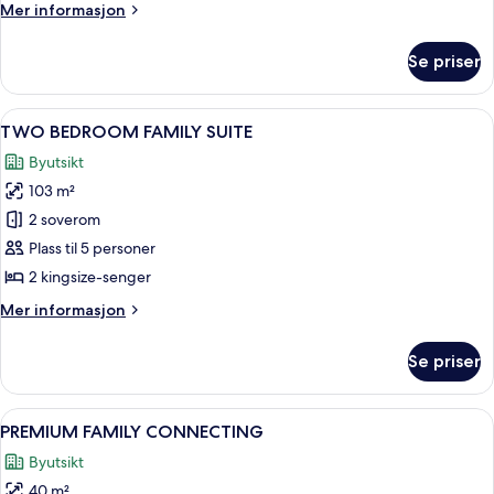
Twin
Mer
Mer informasjon
informasjon
Executive
om
Room
Se priser
Twin
With
Executive
Lounge
Room
Åpne
TV
9
With
Access
TWO BEDROOM FAMILY SUITE
alle
Lounge
Byutsikt
Access
bildene
103 m²
av
TWO
2 soverom
BEDROOM
Plass til 5 personer
FAMILY
2 kingsize-senger
SUITE
Mer
Mer informasjon
informasjon
om
Se priser
TWO
BEDROOM
FAMILY
Åpne
Sengetøy av topp kvalitet, dundyner,
7
SUITE
PREMIUM FAMILY CONNECTING
alle
Byutsikt
bildene
40 m²