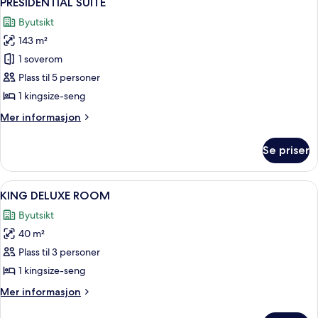
PRESIDENTIAL SUITE
alle
Lounge
Byutsikt
Access
bildene
143 m²
av
PRESIDENTIAL
1 soverom
SUITE
Plass til 5 personer
1 kingsize-seng
Mer
Mer informasjon
informasjon
om
Se priser
PRESIDENTIAL
SUITE
Åpne
Byutsikt
7
KING DELUXE ROOM
alle
Byutsikt
bildene
40 m²
av
KING
Plass til 3 personer
DELUXE
1 kingsize-seng
ROOM
Mer
Mer informasjon
informasjon
om