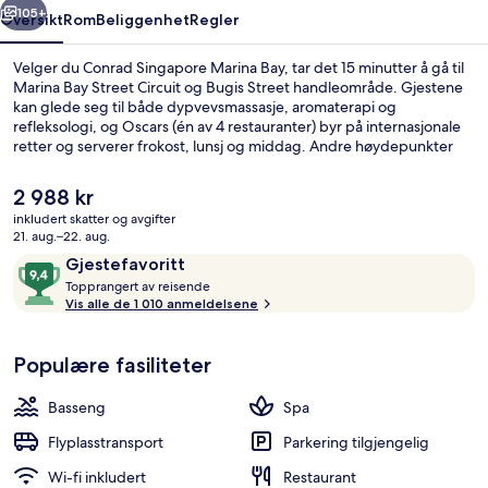
105+
Oversikt
Rom
Beliggenhet
Regler
Velger du Conrad Singapore Marina Bay, tar det 15 minutter å gå til
Marina Bay Street Circuit og Bugis Street handleområde. Gjestene
kan glede seg til både dypvevsmassasje, aromaterapi og
refleksologi, og Oscars (én av 4 restauranter) byr på internasjonale
retter og serverer frokost, lunsj og middag. Andre høydepunkter
hvis du velger å overnatte på dette hotellet i luksuriøs stil, er et
utendørsbasseng, en bassengbar og et døgnåpent treningssenter.
Den
2 988 kr
Mange skryter av den vennlige betjeningen og overnattingsstedets
nåværende
inkludert skatter og avgifter
forfatning. Du kan gå til kollektivtransport: Det tar 4 minutter å gå til
prisen
21. aug.–22. aug.
Promena stasjon og 6 minutter å gå til Esplanade stasjon.
Utendørsbasseng, bassengtelt (inklude
er
Anmeldelser
9,4
Gjestefavoritt
2 988 kr
T
av
Topprangert av reisende
o
Vis alle de 1 010 anmeldelsene
10,
p
Gjestefavoritt
p
Populære fasiliteter
r
a
n
Basseng
Spa
g
e
Flyplasstransport
Parkering tilgjengelig
r
Wi-fi inkludert
Restaurant
t