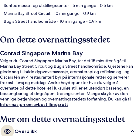
Suntec messe- og utstillingssenter
- 5 min gange
- 0.5 km
Marina Bay Street Circuit
- 10 min gange
- 0.9 km
Bugis Street handleområde
- 10 min gange
- 0.9 km
Om dette overnattingsstedet
Conrad Singapore Marina Bay
Velger du Conrad Singapore Marina Bay, tar det 15 minutter å gå til
Marina Bay Street Circuit og Bugis Street handleområde. Gjestene kan
glede seg til både dypvevsmassasje, aromaterapi og refleksologi, og
Oscars (én av 4 restauranter) byr på internasjonale retter og serverer
frokost, lunsj og middag. Andre høydepunkter hvis du velger å
overnatte på dette hotellet i luksuriøs stil, er et utendørsbasseng, en
bassengbar og et døgnåpent treningssenter. Mange skryter av den
vennlige betjeningen og overnattingsstedets forfatning. Du kan gå til
kollektivtransport: Det tar 4 minutter å gå til Promena stasjon og 6
Informasjon om avbestillingsrett
minutter å gå til Esplanade stasjon.
Mer om dette overnattingsstedet
Overblikk