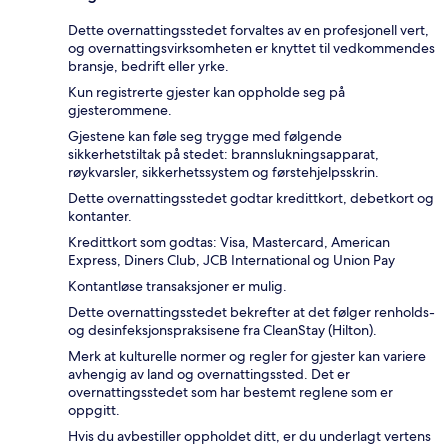
Dette overnattingsstedet forvaltes av en profesjonell vert,
og overnattingsvirksomheten er knyttet til vedkommendes
bransje, bedrift eller yrke.
Kun registrerte gjester kan oppholde seg på
gjesterommene.
Gjestene kan føle seg trygge med følgende
sikkerhetstiltak på stedet: brannslukningsapparat,
røykvarsler, sikkerhetssystem og førstehjelpsskrin.
Dette overnattingsstedet godtar kredittkort, debetkort og
kontanter.
Kredittkort som godtas: Visa, Mastercard, American
Express, Diners Club, JCB International og Union Pay
Kontantløse transaksjoner er mulig.
Dette overnattingsstedet bekrefter at det følger renholds-
og desinfeksjonspraksisene fra CleanStay (Hilton).
Merk at kulturelle normer og regler for gjester kan variere
avhengig av land og overnattingssted. Det er
overnattingsstedet som har bestemt reglene som er
oppgitt.
Hvis du avbestiller oppholdet ditt, er du underlagt vertens