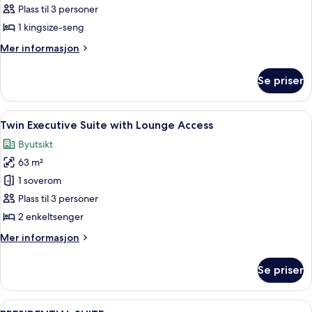
ROOM
Plass til 3 personer
1 kingsize-seng
Mer
Mer informasjon
informasjon
om
Se priser
ACCESSIBLE
ROOM
Åpne
Sengetøy av topp kvalitet, dundyner,
7
Twin Executive Suite with Lounge Access
alle
Byutsikt
bildene
63 m²
av
Twin
1 soverom
Executive
Plass til 3 personer
Suite
2 enkeltsenger
with
Mer
Mer informasjon
Lounge
informasjon
Access
om
Se priser
Twin
Executive
Suite
Åpne
PRESIDENTIAL SUITE | Oppholdsområd
8
with