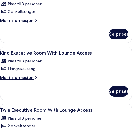
Plass til 3 personer
bildene
2 enkeltsenger
av
Executive
Mer
Mer informasjon
informasjon
Twin
om
Suite
Se priser
Executive
Twin
Suite
Åpne
Bad | Separat badekar og dusj og dyp
5
King Executive Room With Lounge Access
alle
Plass til 3 personer
bildene
1 kingsize-seng
av
King
Mer
Mer informasjon
informasjon
Executive
om
Room
Se priser
King
With
Executive
Lounge
Room
Åpne
Lobby
8
With
Access
Twin Executive Room With Lounge Access
alle
Lounge
Plass til 3 personer
Access
bildene
2 enkeltsenger
av