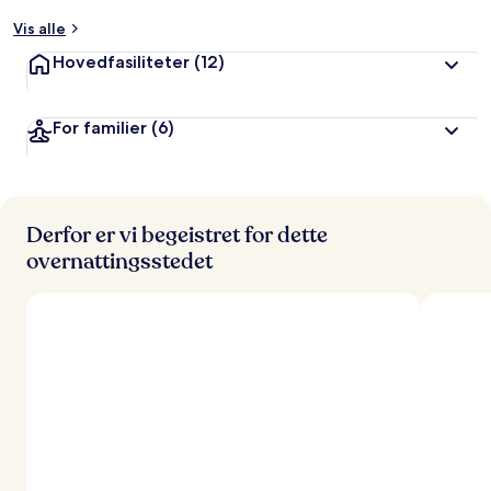
Vis alle
a
v
Hovedfasiliteter
(12)
r
e
For familier
(6)
i
s
e
n
d
e
Derfor er vi begeistret for dette
overnattingsstedet