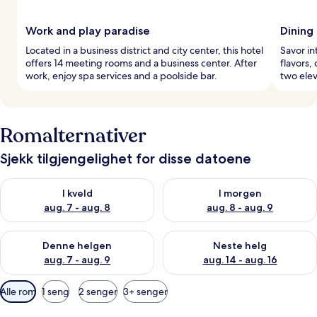
Work and play paradise
Dining 
Located in a business district and city center, this hotel
Savor in
offers 14 meeting rooms and a business center. After
flavors,
work, enjoy spa services and a poolside bar.
two elev
Romalternativer
Sjekk tilgjengelighet for disse datoene
Sjekk tilgjengelighet for i kveld, aug. 7 - aug. 8
Sjekk tilgjengelighet for i mor
I kveld
I morgen
aug. 7 - aug. 8
aug. 8 - aug. 9
Sjekk tilgjengelighet for denne helgen, aug. 7 - aug. 9
Sjekk tilgjengelighet for neste 
Denne helgen
Neste helg
aug. 7 - aug. 9
aug. 14 - aug. 16
Tilgjengelige
Alle rom
1 seng
2 senger
3+ senger
filtre
for