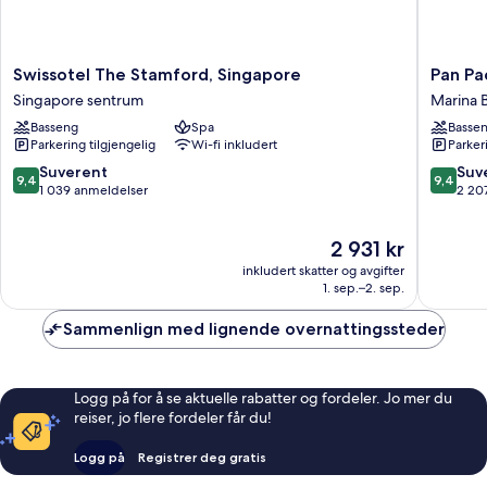
Swissotel
Pan
Swissotel The Stamford, Singapore
Pan Pa
The
Pacific
Singapore sentrum
Marina 
Stamford,
Singapo
Basseng
Spa
Basse
Singapore
Marina
Parkering tilgjengelig
Wi-fi inkludert
Parker
Singapore
Bay
sentrum
9.4
9.4
Suverent
Suv
9,4
9,4
av
av
1 039 anmeldelser
2 20
10,
10,
Suverent,
Suveren
Prisen
2 931 kr
1 039
2 207
er
anmeldelser
anmelde
inkludert skatter og avgifter
2 931 kr
1. sep.–2. sep.
Sammenlign med lignende overnattingssteder
Logg på for å se aktuelle rabatter og fordeler. Jo mer du
reiser, jo flere fordeler får du!
Logg på
Registrer deg gratis