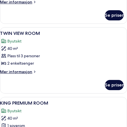
Mer
Mer informasjon
informasjon
om
Se priser
KING
VIEW
ROOM
Åpne
TV
9
TWIN VIEW ROOM
alle
Byutsikt
bildene
40 m²
av
TWIN
Plass til 3 personer
VIEW
2 enkeltsenger
ROOM
Mer
Mer informasjon
informasjon
om
Se priser
TWIN
VIEW
ROOM
Åpne
Sengetøy av topp kvalitet, dundyner,
8
KING PREMIUM ROOM
alle
Byutsikt
bildene
40 m²
av
KING
1 soverom