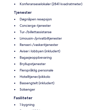
Konferanseselokaler (2841 kvadratmeter)
Tjenester
Døgnåpen resepsjon
Concierge-tjenester
Tur-/billettassistanse
Limousin-/privatbiltjenester
Renseri-/vaskeritjenester
Aviser i lobbyen (inkludert)
Bagasjeoppbevaring
Bryllupstjenester
Flerspråklig personale
Hotelltjener/pikkolo
Bassengtelt (inkludert)
Solsenger
Fasiliteter
1 bygning