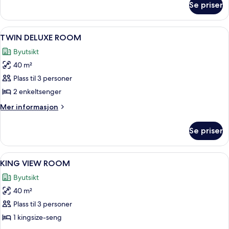
Se priser
KING
DELUXE
ROOM
Åpne
TV
6
TWIN DELUXE ROOM
alle
Byutsikt
bildene
40 m²
av
TWIN
Plass til 3 personer
DELUXE
2 enkeltsenger
ROOM
Mer
Mer informasjon
informasjon
om
Se priser
TWIN
DELUXE
ROOM
Åpne
Sengetøy av topp kvalitet, dundyner,
9
KING VIEW ROOM
alle
Byutsikt
bildene
40 m²
av
KING
Plass til 3 personer
VIEW
1 kingsize-seng
ROOM