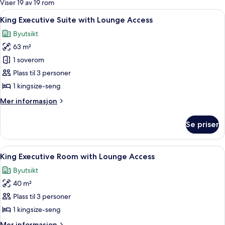
Viser 19 av 19 rom
rom
Åpne
Byutsikt
6
King Executive Suite with Lounge Access
alle
Byutsikt
bildene
63 m²
av
King
1 soverom
Executive
Plass til 3 personer
Suite
1 kingsize-seng
with
Mer
Mer informasjon
Lounge
informasjon
Access
om
Se priser
King
Executive
Suite
Åpne
Sengetøy av topp kvalitet, dundyner,
7
with
King Executive Room with Lounge Access
alle
Lounge
Byutsikt
Access
bildene
40 m²
av
King
Plass til 3 personer
Executive
1 kingsize-seng
Room
Mer
Mer informasjon