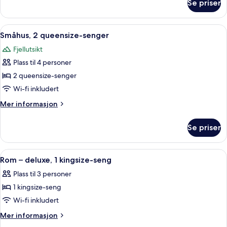
Se priser
Rom
queensize-
–
senger
premium,
Åpne
Småhus, 2 queensize-senger | Sengetøy
6
2
Småhus, 2 queensize-senger
alle
queensize-
Fjellutsikt
senger
bildene
Plass til 4 personer
av
Småhus,
2 queensize-senger
2
Wi-fi inkludert
queensize-
Mer
Mer informasjon
senger
informasjon
om
Se priser
Småhus,
2
queensize-
Åpne
Sengetøy i egyptisk bomull og sengetø
4
senger
Rom – deluxe, 1 kingsize-seng
alle
Plass til 3 personer
bildene
1 kingsize-seng
av
Rom
Wi-fi inkludert
–
Mer
Mer informasjon
deluxe,
informasjon