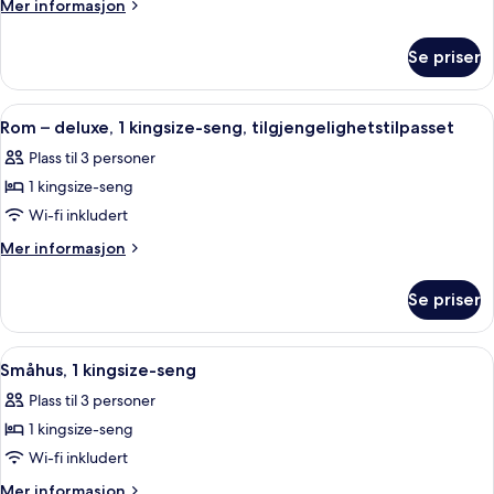
Mer
Mer informasjon
informasjon
om
Se priser
Hytte
–
premium
Åpne
Rom – deluxe, 1 kingsize-seng, tilgjen
5
Rom – deluxe, 1 kingsize-seng, tilgjengelighetstilpasset
alle
Plass til 3 personer
bildene
1 kingsize-seng
av
Rom
Wi-fi inkludert
–
Mer
Mer informasjon
deluxe,
informasjon
om
1
Se priser
Rom
kingsize-
–
seng,
deluxe,
Åpne
Småhus, 1 kingsize-seng | Sengetøy i 
4
tilgjengelighetstilpasset
1
Småhus, 1 kingsize-seng
alle
kingsize-
Plass til 3 personer
seng,
bildene
tilgjengelighetstilpasset
1 kingsize-seng
av
Småhus,
Wi-fi inkludert
1
Mer
Mer informasjon