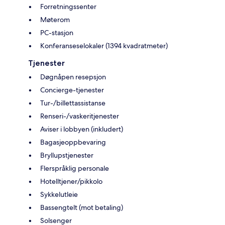
Forretningssenter
Møterom
PC-stasjon
Konferanseselokaler (1394 kvadratmeter)
Tjenester
Døgnåpen resepsjon
Concierge-tjenester
Tur-/billettassistanse
Renseri-/vaskeritjenester
Aviser i lobbyen (inkludert)
Bagasjeoppbevaring
Bryllupstjenester
Flerspråklig personale
Hotelltjener/pikkolo
Sykkelutleie
Bassengtelt (mot betaling)
Solsenger