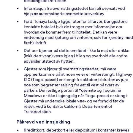
bestillingsbekreftelsen.
Informasjon fra overnattingsstedet kan bli oversatt ved
hjelp av automatiserte oversettelsesverktøy
Fordi Tenaya Lodge ligger utenfor allfarvei, bør gjestene
kontakte hotellet hvis de trenger mer informasjon om
hvordan de kommer frem til hotellet. Det kan være
nødvendig med kjetting om vinteren, selv for kjøretøy med
firehjulsdrift.
Det bor bjørner på dette området. Ikke la mat eller drikke
(inkludert vann) være igjen i bilen og overhold alle andre
advarsler utstedt av hytten.
Gjester som kjører til overnattingsstedet, må være
oppmerksomme på at noen veier er vinterstengt. Highway
120 (Tioga-passet) er stengt fra oktober til slutten av juni,
noe som begrenser reising fra øst til vest på tvers av
parken. Den østlige porten til Yosemite og Tuolumne
Meadows er ikke tilgjengelig når Tioga-passet er stengt.
Gjester må undersøke lokale vær- og veiforhold før de
reiser, ved å kontakte California Departement of
Transportation.
Påkrevd ved innsjekking
Kredittkort, debetkort eller depositum i kontanter kreves