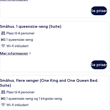
kingsize-
informasjon
om
seng
Se priser
Småhus,
1
kingsize-
Åpne
Sengetøy i egyptisk bomull og sengetø
4
seng
Småhus, 1 queensize-seng (Suite)
alle
Plass til 4 personer
bildene
1 queensize-seng
av
Småhus,
Wi-fi inkludert
1
Mer
Mer informasjon
queensize-
informasjon
om
seng
Se priser
Småhus,
(Suite)
1
queensize-
Åpne
Sengetøy i egyptisk bomull og sengetø
4
seng
Småhus, flere senger (One King and One Queen Bed,
alle
(Suite)
Suite)
bildene
Plass til 4 personer
av
1 queensize-seng og 1 kingsize-seng
Småhus,
Wi-fi inkludert
flere