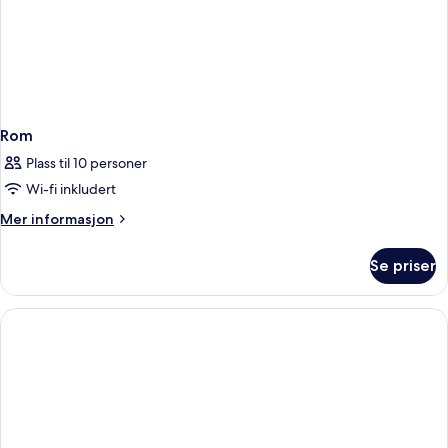
Rom
Plass til 10 personer
Wi-fi inkludert
Mer
Mer informasjon
informasjon
om
Se priser
Rom