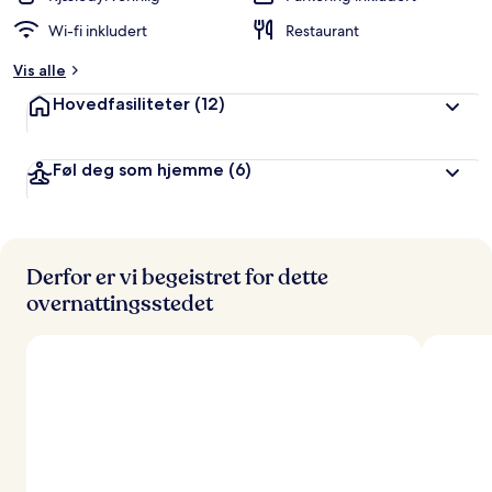
Wi-fi inkludert
Restaurant
Vis alle
Hovedfasiliteter
(12)
Føl deg som hjemme
(6)
Derfor er vi begeistret for dette
overnattingsstedet