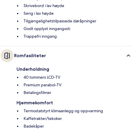
Skrivebord i lav høyde
Seng i lav høyde
Tilgjengelighetstilpassede døråpninger
Godt opplyst inngangssti
Trappefri inngang
Romfasiliteter
Underholdning
40 tommers LCD-TV
Premium parabol-TV
Betalingsfilmer
Hjemmekomfort
Termostatstyrt klimaanlegg og oppvarming
Kaffetrakter/tekoker
Badekåper