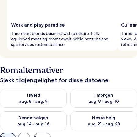
Work and play paradise
Culina
This resort blends business with pleasure. Fully-
Three re
equipped meeting rooms await, while hot tubs and
views. A
spa services restore balance.
refreshi
Romalternativer
Sjekk tilgjengelighet for disse datoene
Sjekk tilgjengelighet for i kveld, aug. 8 - aug. 9
Sjekk tilgjengelighet for i mor
I kveld
I morgen
aug. 8 - aug. 9
aug. 9 - aug. 10
Sjekk tilgjengelighet for denne helgen, aug. 14 - aug. 16
Sjekk tilgjengelighet for neste
Denne helgen
Neste helg
aug. 14 - aug. 16
aug. 21 - aug. 23
Tilgjengelige