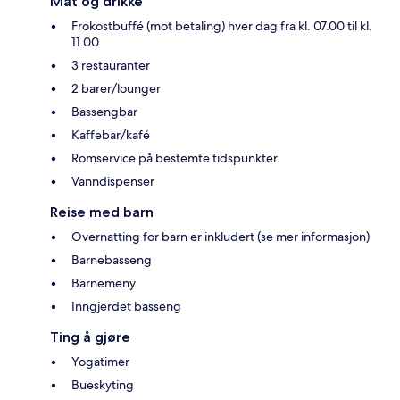
Mat og drikke
Frokostbuffé (mot betaling) hver dag fra kl. 07.00 til kl.
11.00
3 restauranter
2 barer/lounger
Bassengbar
Kaffebar/kafé
Romservice på bestemte tidspunkter
Vanndispenser
Reise med barn
Overnatting for barn er inkludert (se mer informasjon)
Barnebasseng
Barnemeny
Inngjerdet basseng
Ting å gjøre
Yogatimer
Bueskyting