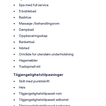
Spa med full service
5 boblebad
Badstue
Massasje-/behandlingsrom
Dampbad
Oppbevaringsskap
Bankettsal
Ildsted
Område for utendørs underholdning
Hagemøbler
Tradisjonell stil
Tilgjengelighetstilpasninger
Skilt med punktskrift
Heis
Tilgjengelighetstilpasset rom
Tilgjengelighetstilpasset adkomst
Tilgjengelighetstilpasset parkering