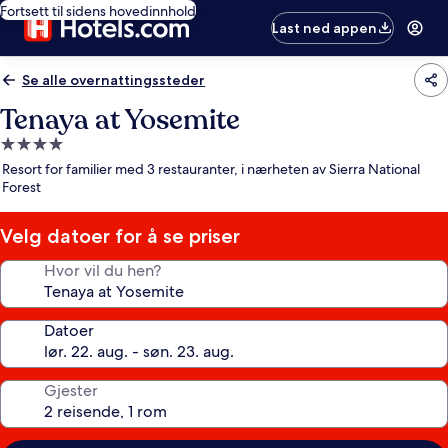
Fortsett til sidens hovedinnhold
Last ned appen
Se alle overnattingssteder
Tenaya at Yosemite
Overnattingssted
med
Resort for familier med 3 restauranter, i nærheten av Sierra National
4.0
Forest
stjerner
Velg datoer for å se priser
Hvor vil du hen?
Datoer
Gjester