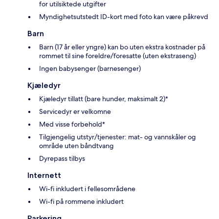
for utilsiktede utgifter
Myndighetsutstedt ID-kort med foto kan være påkrevd
Barn
Barn (17 år eller yngre) kan bo uten ekstra kostnader på
rommet til sine foreldre/foresatte (uten ekstraseng)
Ingen babysenger (barnesenger)
Kjæledyr
Kjæledyr tillatt (bare hunder, maksimalt 2)*
Servicedyr er velkomne
Med visse forbehold*
Tilgjengelig utstyr/tjenester: mat- og vannskåler og
område uten båndtvang
Dyrepass tilbys
Internett
Wi-fi inkludert i fellesområdene
Wi-fi på rommene inkludert
Parkering