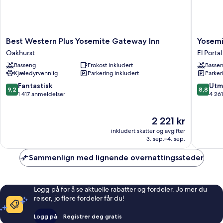
Best
Yosemit
Best Western Plus Yosemite Gateway Inn
Yosemi
Western
View
Oakhurst
El Portal
Plus
Lodge
Basseng
Frokost inkludert
Basse
Yosemite
El
Kjæledyrvennlig
Parkering inkludert
Parker
Gateway
Portal
Inn
9.2
8.8
Fantastisk
Utm
9,2
8,8
Oakhurst
av
av
1 417 anmeldelser
4 26
10,
10,
Fantastisk,
Utmerke
Prisen
2 221 kr
1 417
4 261
er
anmeldelser
anmelde
inkludert skatter og avgifter
2 221 kr
3. sep.–4. sep.
Sammenlign med lignende overnattingssteder
Logg på for å se aktuelle rabatter og fordeler. Jo mer du
reiser, jo flere fordeler får du!
Logg på
Registrer deg gratis