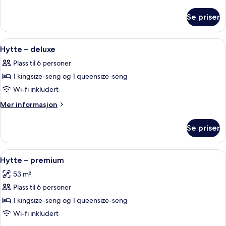
informasjon
om
Se priser
Familiehytte,
2
soverom
Åpne
Sengetøy i egyptisk bomull og sengetø
8
Hytte – deluxe
alle
Plass til 6 personer
bildene
1 kingsize-seng og 1 queensize-seng
av
Hytte
Wi-fi inkludert
–
Mer
Mer informasjon
deluxe
informasjon
om
Se priser
Hytte
–
deluxe
Åpne
Sengetøy i egyptisk bomull og sengetø
8
Hytte – premium
alle
53 m²
bildene
Plass til 6 personer
av
Hytte
1 kingsize-seng og 1 queensize-seng
–
Wi-fi inkludert
premium