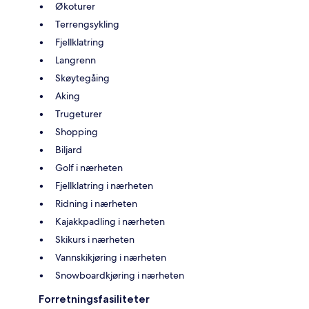
Økoturer
Terrengsykling
Fjellklatring
Langrenn
Skøytegåing
Aking
Trugeturer
Shopping
Biljard
Golf i nærheten
Fjellklatring i nærheten
Ridning i nærheten
Kajakkpadling i nærheten
Skikurs i nærheten
Vannskikjøring i nærheten
Snowboardkjøring i nærheten
Forretningsfasiliteter