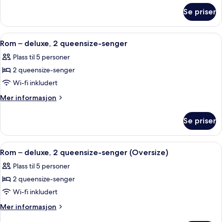
om
1
Se priser
Rom
kingsize-
–
seng
deluxe,
Åpne
Sengetøy i egyptisk bomull og sengetø
4
1
Rom – deluxe, 2 queensize-senger
alle
kingsize-
Plass til 5 personer
seng
bildene
2 queensize-senger
av
Rom
Wi-fi inkludert
–
Mer
Mer informasjon
deluxe,
informasjon
om
2
Se priser
Rom
queensize-
–
senger
deluxe,
Åpne
Rom – deluxe, 2 queensize-senger (Ove
4
2
Rom – deluxe, 2 queensize-senger (Oversize)
alle
queensize-
Plass til 5 personer
senger
bildene
2 queensize-senger
av
Rom
Wi-fi inkludert
–
Mer
Mer informasjon
deluxe,
informasjon