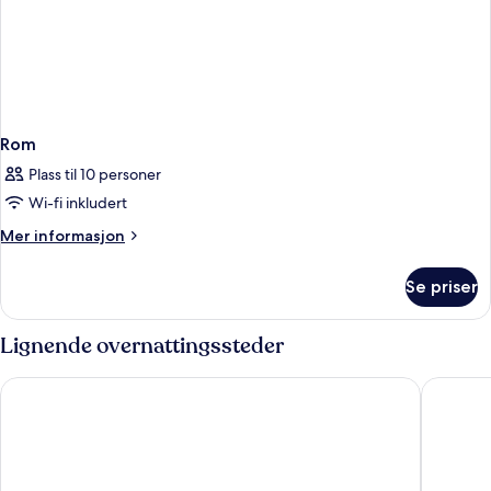
Rom
Plass til 10 personer
Wi-fi inkludert
Mer
Mer informasjon
informasjon
om
Se priser
Rom
Lignende overnattingssteder
Best Western Plus Yosemite Gateway Inn
Yosemit