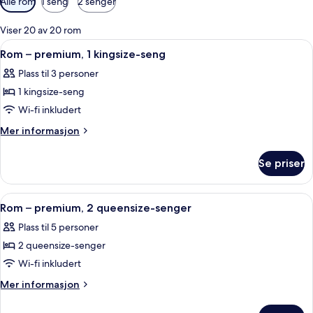
Alle rom
1 seng
2 senger
filtre
for
Viser 20 av 20 rom
rom
Åpne
Sengetøy i egyptisk bomull og sengetø
5
Rom – premium, 1 kingsize-seng
alle
Plass til 3 personer
bildene
1 kingsize-seng
av
Rom
Wi-fi inkludert
–
Mer
Mer informasjon
premium,
informasjon
om
1
Se priser
Rom
kingsize-
–
seng
premium,
Åpne
Rom – premium, 2 queensize-senger | 
6
1
Rom – premium, 2 queensize-senger
alle
kingsize-
Plass til 5 personer
seng
bildene
2 queensize-senger
av
Rom
Wi-fi inkludert
–
Mer
Mer informasjon
premium,
informasjon
om
2