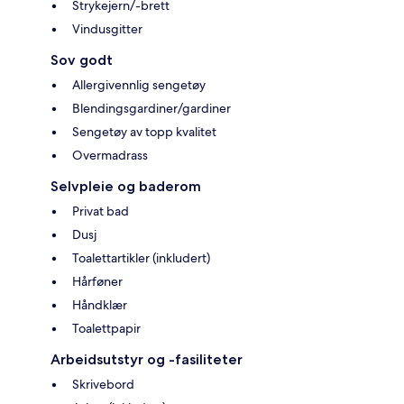
Strykejern/-brett
Vindusgitter
Sov godt
Allergivennlig sengetøy
Blendingsgardiner/gardiner
Sengetøy av topp kvalitet
Overmadrass
Selvpleie og baderom
Privat bad
Dusj
Toalettartikler (inkludert)
Hårføner
Håndklær
Toalettpapir
Arbeidsutstyr og -fasiliteter
Skrivebord