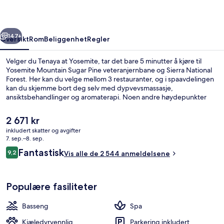
rige
Neste
147+
Oversikt
Rom
Beliggenhet
Regler
Velger du Tenaya at Yosemite, tar det bare 5 minutter å kjøre til
Yosemite Mountain Sugar Pine veteranjernbane og Sierra National
Forest. Her kan du velge mellom 3 restauranter, og i spaavdelingen
kan du skjemme bort deg selv med dypvevsmassasje,
ansiktsbehandlinger og aromaterapi. Noen andre høydepunkter
her er 2 barer/lounger, et innendørsbasseng og en bassengbar.
Mange skryter av bassenget og den vennlige betjeningen.
Den
2 671 kr
nåværende
inkludert skatter og avgifter
prisen
7. sep.–8. sep.
Fasade
er
Anmeldelser
Fantastisk
9,2
Vis alle de 2 544 anmeldelsene
2 671 kr
9,2 av 10 –
Populære fasiliteter
Basseng
Spa
Kjæledyrvennlig
Parkering inkludert