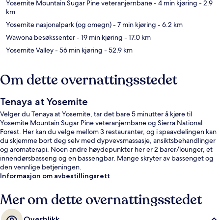
Yosemite Mountain Sugar Pine veteranjernbane
- 4 min kjøring
- 2.9
km
Yosemite nasjonalpark (og omegn)
- 7 min kjøring
- 6.2 km
Wawona besøkssenter
- 19 min kjøring
- 17.0 km
Yosemite Valley
- 56 min kjøring
- 52.9 km
Om dette overnattingsstedet
Tenaya at Yosemite
Velger du Tenaya at Yosemite, tar det bare 5 minutter å kjøre til
Yosemite Mountain Sugar Pine veteranjernbane og Sierra National
Forest. Her kan du velge mellom 3 restauranter, og i spaavdelingen kan
du skjemme bort deg selv med dypvevsmassasje, ansiktsbehandlinger
og aromaterapi. Noen andre høydepunkter her er 2 barer/lounger, et
innendørsbasseng og en bassengbar. Mange skryter av bassenget og
den vennlige betjeningen.
Informasjon om avbestillingsrett
Mer om dette overnattingsstedet
Overblikk