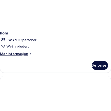
Rom
Plass til 10 personer
Wi-fi inkludert
Mer
Mer informasjon
informasjon
om
Se priser
Rom