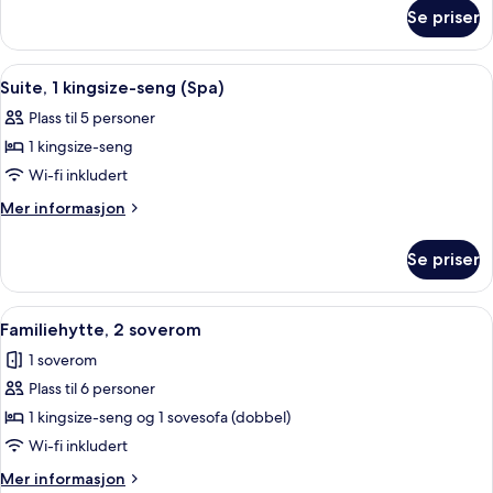
om
2
Se priser
Rom
queensize-
–
senger
deluxe,
Åpne
Suite, 1 kingsize-seng (Spa) | Sengetø
5
(Oversize)
2
Suite, 1 kingsize-seng (Spa)
alle
queensize-
Plass til 5 personer
senger
bildene
(Oversize)
1 kingsize-seng
av
Suite,
Wi-fi inkludert
1
Mer
Mer informasjon
kingsize-
informasjon
om
seng
Se priser
Suite,
(Spa)
1
kingsize-
Åpne
Sengetøy i egyptisk bomull og sengetø
8
seng
Familiehytte, 2 soverom
alle
(Spa)
1 soverom
bildene
Plass til 6 personer
av
Familiehytte,
1 kingsize-seng og 1 sovesofa (dobbel)
2
Wi-fi inkludert
soverom
Mer
Mer informasjon