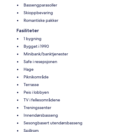
Bassengparasoller
Skioppbevaring
Romantiske pakker
Fasiliteter
1 bygning
Bygget i 1990
Minibank/banktjenester
Safe i resepsjonen
Hage
Piknikområde
Terrasse
Peis i lobbyen
TV i fellesområdene
Treningssenter
Innendørsbasseng
Sesongbasert utendørsbasseng
Spillrom