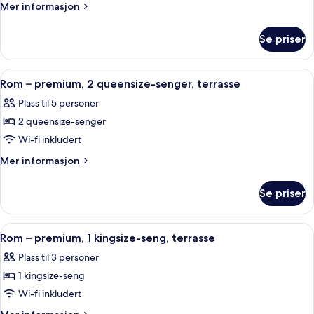
senger
Mer
Mer informasjon
informasjon
(One
om
King
Se priser
Småhus,
and
flere
One
senger
Åpne
Rom – premium, 2 queensize-senger, te
4
(One
Queen
Rom – premium, 2 queensize-senger, terrasse
alle
King
Bed,
Plass til 5 personer
and
bildene
Suite)
One
2 queensize-senger
av
Queen
Rom
Wi-fi inkludert
Bed,
–
Suite)
Mer
Mer informasjon
premium,
informasjon
om
2
Se priser
Rom
queensize-
–
senger,
premium,
Åpne
Rom – premium, 1 kingsize-seng, terra
4
terrasse
2
Rom – premium, 1 kingsize-seng, terrasse
alle
queensize-
Plass til 3 personer
senger,
bildene
terrasse
1 kingsize-seng
av
Rom
Wi-fi inkludert
–
Mer