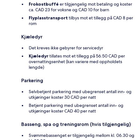
Frokostbuffé
er tilgjengelig mot betaling og koster
ca. CAD 23 for voksne og CAD 10 for barn
Flyplasstransport
tilbys mot et tillegg på CAD 8 per
rom
Kjæledyr
Det kreves ikke gebyrer for servicedyr
Kjæledyr
tillates mot et tillegg på 56.50 CAD per
overnattingsenhet (kan variere med oppholdets
lengde)
Parkering
Selvbetjent parkering med ubegrenset antall inn- og
utkjøringer koster 30 CAD per natt
Betjent parkering med ubegrenset antall inn- og
utkjøringer koster CAD 40 per natt
Basseng, spa og treningsrom (hvis tilgjengelig)
Svømmebassenget er tilgjengelig mellom kl. 06.30 og