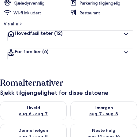
Kjæledyrvennlig
Parkering tilgjengelig
Wi-fi inkludert
Restaurant
Vis alle
Hovedfasiliteter
(12)
For familier
(6)
Romalternativer
Sjekk tilgjengelighet for disse datoene
Sjekk tilgjengelighet for i kveld, aug. 6 - aug. 7
Sjekk tilgjengelighet for i mor
I kveld
I morgen
aug. 6 - aug. 7
aug. 7 - aug. 8
Sjekk tilgjengelighet for denne helgen, aug. 7 - aug. 9
Sjekk tilgjengelighet for neste 
Denne helgen
Neste helg
aug. 7 - aug. 9
aug. 14 - aug. 16