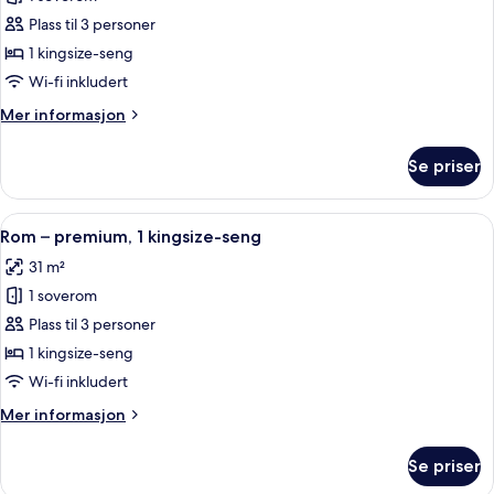
av
Rom
Plass til 3 personer
–
1 kingsize-seng
deluxe,
Wi-fi inkludert
1
Mer
Mer informasjon
kingsize-
informasjon
seng
om
Se priser
Rom
(View)
–
deluxe,
Åpne
Sengetøy av topp kvalitet, dundyner,
5
1
Rom – premium, 1 kingsize-seng
alle
kingsize-
31 m²
seng
bildene
(View)
1 soverom
av
Rom
Plass til 3 personer
–
1 kingsize-seng
premium,
Wi-fi inkludert
1
Mer
Mer informasjon
kingsize-
informasjon
seng
om
Se priser
Rom
–