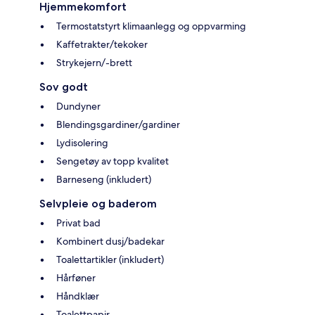
Hjemmekomfort
Termostatstyrt klimaanlegg og oppvarming
Kaffetrakter/tekoker
Strykejern/-brett
Sov godt
Dundyner
Blendingsgardiner/gardiner
Lydisolering
Sengetøy av topp kvalitet
Barneseng (inkludert)
Selvpleie og baderom
Privat bad
Kombinert dusj/badekar
Toalettartikler (inkludert)
Hårføner
Håndklær
Toalettpapir