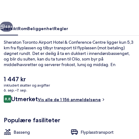
Hotel
&
Conference
rige
Neste
Centre
48+
Oversikt
Rom
Beliggenhet
Regler
Sheraton Toronto Airport Hotel & Conference Centre ligger kun 5,3
km fra flyplassen og tilbyr transport til flyplassen (mot betaling)
døgnet rundt. Det er deilig å ta en dukkert i innendørsbassenget,
og blir du sulten, kan du ta turen til Olio, som byr på
middelhavsretter og serverer frokost, lunsj og middag. En
bar/lounge, et døgnåpent treningssenter og et treningssenter er
noen andre høydepunkter å se frem til her. Den vennlige
Den
1 447 kr
betjeningen og nærheten til flyplassen får mye skryt fra andre
nåværende
inkludert skatter og avgifter
reisende.
prisen
6. sep.–7. sep.
Innendørsbasseng og solsenger
er
Anmeldelser
Utmerket
8,8
Vis alle de 1 156 anmeldelsene
1 447 kr
8,8 av 10 –
Populære fasiliteter
Basseng
Flyplasstransport