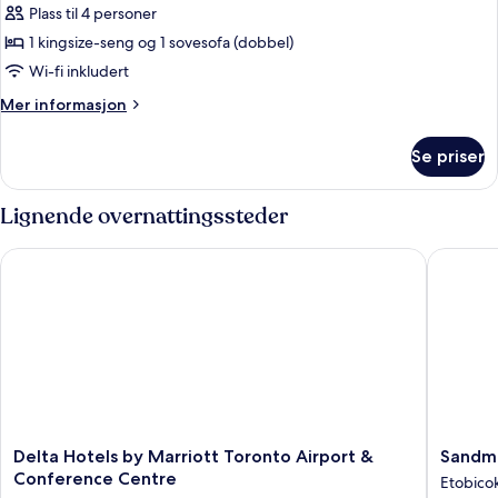
Plass til 4 personer
av
Suite
1 kingsize-seng og 1 sovesofa (dobbel)
–
Wi-fi inkludert
executive,
Mer
Mer informasjon
1
informasjon
soverom
om
Se priser
Suite
–
executive,
Lignende overnattingssteder
1
soverom
Delta Hotels by Marriott Toronto Airport & Conference Centr
Sandman 
Delta
Sandma
Delta Hotels by Marriott Toronto Airport &
Sandma
Hotels
Signatu
Conference Centre
Etobico
by
Toronto