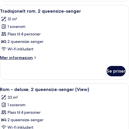
premium,
Åpne
Sengetøy av topp kvalitet, dundyner,
4
1
Tradisjonelt rom, 2 queensize-senger
alle
kingsize-
31 m²
seng
bildene
1 soverom
av
Tradisjonelt
Plass til 4 personer
rom,
2 queensize-senger
2
Wi-fi inkludert
queensize-
Mer
Mer informasjon
senger
informasjon
om
Se priser
Tradisjonelt
rom,
2
Åpne
Sengetøy av topp kvalitet, dundyner,
7
queensize-
Rom – deluxe, 2 queensize-senger (View)
alle
senger
33 m²
bildene
1 soverom
av
Rom
Plass til 4 personer
–
2 queensize-senger
deluxe,
Wi-fi inkludert