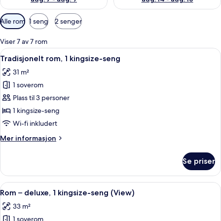
Tilgjengelige
Alle rom
1 seng
2 senger
filtre
for
Viser 7 av 7 rom
rom
Åpne
Sengetøy av topp kvalitet, dundyner,
4
Tradisjonelt rom, 1 kingsize-seng
alle
31 m²
bildene
1 soverom
av
Tradisjonelt
Plass til 3 personer
rom,
1 kingsize-seng
1
Wi-fi inkludert
kingsize-
Mer
Mer informasjon
seng
informasjon
om
Se priser
Tradisjonelt
rom,
1
Åpne
Sengetøy av topp kvalitet, dundyner,
6
kingsize-
Rom – deluxe, 1 kingsize-seng (View)
alle
seng
33 m²
bildene
1 soverom