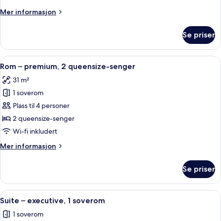
2
Mer
Mer informasjon
queensize-
informasjon
senger
om
Se priser
Rom
(View)
–
deluxe,
Åpne
Sengetøy av topp kvalitet, dundyner,
5
2
Rom – premium, 2 queensize-senger
alle
queensize-
31 m²
senger
bildene
(View)
1 soverom
av
Rom
Plass til 4 personer
–
2 queensize-senger
premium,
Wi-fi inkludert
2
Mer
Mer informasjon
queensize-
informasjon
senger
om
Se priser
Rom
–
premium,
Åpne
Suite – executive, 1 soverom | Oppho
7
2
Suite – executive, 1 soverom
alle
queensize-
1 soverom
senger
bildene