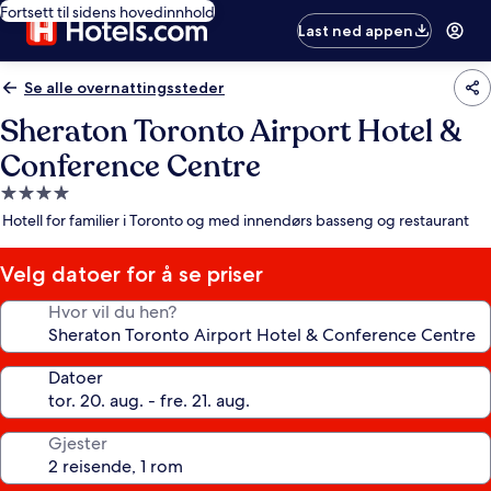
Fortsett til sidens hovedinnhold
Last ned appen
Se alle overnattingssteder
Sheraton Toronto Airport Hotel &
Conference Centre
Overnattingssted
med
Hotell for familier i Toronto og med innendørs basseng og restaurant
4.0
stjerner
Velg datoer for å se priser
Hvor vil du hen?
Datoer
Gjester