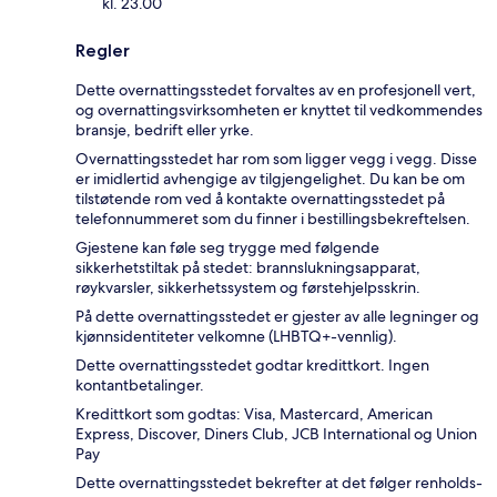
kl. 23.00
Regler
Dette overnattingsstedet forvaltes av en profesjonell vert,
og overnattingsvirksomheten er knyttet til vedkommendes
bransje, bedrift eller yrke.
Overnattingsstedet har rom som ligger vegg i vegg. Disse
er imidlertid avhengige av tilgjengelighet. Du kan be om
tilstøtende rom ved å kontakte overnattingsstedet på
telefonnummeret som du finner i bestillingsbekreftelsen.
Gjestene kan føle seg trygge med følgende
sikkerhetstiltak på stedet: brannslukningsapparat,
røykvarsler, sikkerhetssystem og førstehjelpsskrin.
På dette overnattingsstedet er gjester av alle legninger og
kjønnsidentiteter velkomne (LHBTQ+-vennlig).
Dette overnattingsstedet godtar kredittkort. Ingen
kontantbetalinger.
Kredittkort som godtas: Visa, Mastercard, American
Express, Discover, Diners Club, JCB International og Union
Pay
Dette overnattingsstedet bekrefter at det følger renholds-