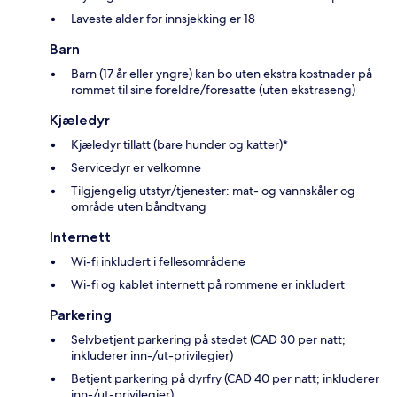
Laveste alder for innsjekking er 18
Barn
Barn (17 år eller yngre) kan bo uten ekstra kostnader på
rommet til sine foreldre/foresatte (uten ekstraseng)
Kjæledyr
Kjæledyr tillatt (bare hunder og katter)*
Servicedyr er velkomne
Tilgjengelig utstyr/tjenester: mat- og vannskåler og
område uten båndtvang
Internett
Wi-fi inkludert i fellesområdene
Wi-fi og kablet internett på rommene er inkludert
Parkering
Selvbetjent parkering på stedet (CAD 30 per natt;
inkluderer inn-/ut-privilegier)
Betjent parkering på dyrfry (CAD 40 per natt; inkluderer
inn-/ut-privilegier)