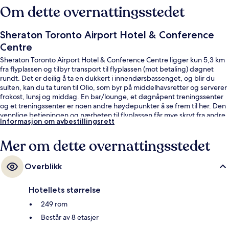
Om dette overnattingsstedet
Sheraton Toronto Airport Hotel & Conference
Centre
Sheraton Toronto Airport Hotel & Conference Centre ligger kun 5,3 km
fra flyplassen og tilbyr transport til flyplassen (mot betaling) døgnet
rundt. Det er deilig å ta en dukkert i innendørsbassenget, og blir du
sulten, kan du ta turen til Olio, som byr på middelhavsretter og serverer
frokost, lunsj og middag. En bar/lounge, et døgnåpent treningssenter
og et treningssenter er noen andre høydepunkter å se frem til her. Den
vennlige betjeningen og nærheten til flyplassen får mye skryt fra andre
Informasjon om avbestillingsrett
reisende.
Mer om dette overnattingsstedet
Overblikk
Hotellets størrelse
249 rom
Består av 8 etasjer